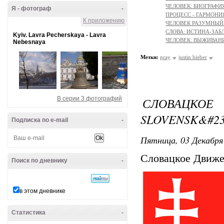
ЧЕЛОВЕК: БИОГРАФИЯ
Я - фотограф
-
ПРОЦЕСС - ГАРМОНИЯ
К приложению
ЧЕЛОВЕК РАЗУМНЫЙ: 
СЛОВА: ИСТИНА-ЗАБ
Kyiv. Lavra Pecherskaya - Lavra
ЧЕЛОВЕК: ВЫЖИВАНИЕ 
Nebesnaya
Метки:
pray
justin bieber
В серии 3 фотографий
СЛОВАЦКОЕ
SLOVENSK&#23
Подписка по e-mail
-
Пятница, 03 Декабря 
Словацкое Движен
Поиск по дневнику
-
в этом дневнике
Статистика
-