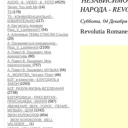
AUDIO - & - VIDEO - & - FOTO
(4525)
НАРОДА - REV
Skype: You with Me
(14)
TS
(179)
TS - КОНФИДЕНЦИАЛЬНО -
Суббота, 04 Декабря 
ИЗБИРАТЕЛЬНО
(117)
А. Как читать дневник
Paul_V_Lashkevich?
(54)
Revolutia Romane
А. Ключевые ТЕМЫ СПИСКИ Ссылок
(20)
А. Ознакомиться рекомендую -
Paul_V_Lashkevich
(2100)
А. Павел В. Лашкевич. Мои
инициативы
(80)
А. Павел В. Лашкевич. Мои
предпочтения.
(757)
А. Павел В. Лашкевич. МУЗЫКА
(56)
А._МОЛИТВА_Читают-Поют
(46)
БОГ: в единстве - БЛАГОДАТЬ и
ЗАКОН
(2293)
БОГ: РАЗУМ-ЖИЗНЬ-ВСЕЛЕННАЯ
(2738)
БОГОРОДИЦА - ПРЕСВЯТАЯ -
ПРИСНОДЕВА - МАРИЯ
(587)
ДВИЖЕНИЕ: ЗВУК - ГОЛОС - ПЕНИЕ -
МУЗЫКА - ШУМ
(1242)
ЗВОН КОЛОКОЛОВ
(954)
ЗВОН КОЛОКОЛОВ - BELL
VALADIER ....
(1)