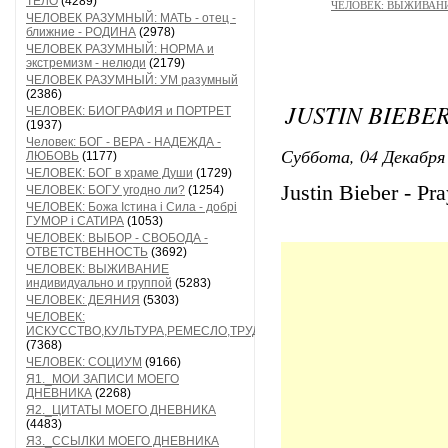
ТЕЛО
(4289)
ЧЕЛОВЕК: ВЫЖИВАНИЕ 
ЧЕЛОВЕК РАЗУМНЫЙ: МАТЬ - отец -
ближние - РОДИНА
(2978)
ЧЕЛОВЕК РАЗУМНЫЙ: НОРМА и
экстремизм - нелюди
(2179)
ЧЕЛОВЕК РАЗУМНЫЙ: УМ разумный
(2386)
JUSTIN BIEBER
ЧЕЛОВЕК: БИОГРАФИЯ и ПОРТРЕТ
(1937)
Человек: БОГ - ВЕРА - НАДЕЖДА -
Суббота, 04 Декабря 
ЛЮБОВЬ
(1177)
ЧЕЛОВЕК: БОГ в храме Души
(1729)
Justin Bieber - Pr
ЧЕЛОВЕК: БОГУ угодно ли?
(1254)
ЧЕЛОВЕК: Божа Істина і Сила - добрі
ГУМОР і САТИРА
(1053)
ЧЕЛОВЕК: ВЫБОР - СВОБОДА -
ОТВЕТСТВЕННОСТЬ
(3692)
ЧЕЛОВЕК: ВЫЖИВАНИЕ
индивидуально и группой
(5283)
ЧЕЛОВЕК: ДЕЯНИЯ
(5303)
ЧЕЛОВЕК:
ИСКУССТВО,КУЛЬТУРА,РЕМЕСЛО,ТРУД
(7368)
ЧЕЛОВЕК: СОЦИУМ
(9166)
Я1._МОИ ЗАПИСИ МОЕГО
ДНЕВНИКА
(2268)
Я2._ЦИТАТЫ МОЕГО ДНЕВНИКА
(4483)
Я3._ССЫЛКИ МОЕГО ДНЕВНИКА