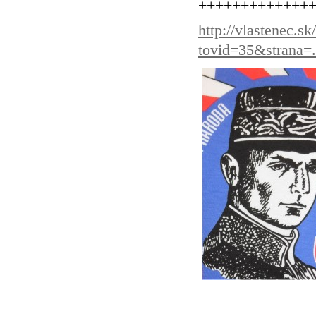
+++++++++++++
http://vlastenec.s
tovid=35&strana=.