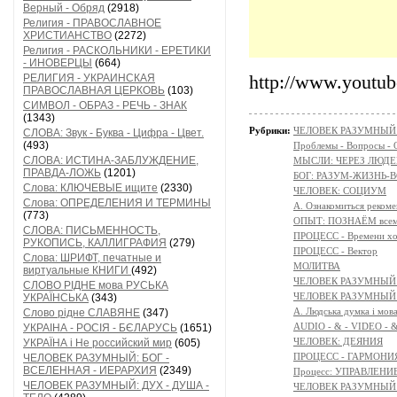
Верный - Обряд
(2918)
Религия - ПРАВОСЛАВНОЕ
ХРИСТИАНСТВО
(2272)
Религия - РАСКОЛЬНИКИ - ЕРЕТИКИ
- ИНОВЕРЦЫ
(664)
РЕЛИГИЯ - УКРАИНСКАЯ
http://www.yout
ПРАВОСЛАВНАЯ ЦЕРКОВЬ
(103)
СИМВОЛ - ОБРАЗ - РЕЧЬ - ЗНАК
(1343)
Рубрики:
ЧЕЛОВЕК РАЗУМНЫЙ: Н
СЛОВА: Звук - Буква - Цифра - Цвет.
(493)
Проблемы - Вопросы - 
СЛОВА: ИСТИНА-ЗАБЛУЖДЕНИЕ,
МЫСЛИ: ЧЕРЕЗ ЛЮДЕ
ПРАВДА-ЛОЖЬ
(1201)
БОГ: РАЗУМ-ЖИЗНЬ-
Слова: КЛЮЧЕВЫЕ ищите
(2330)
ЧЕЛОВЕК: СОЦИУМ
Слова: ОПРЕДЕЛЕНИЯ И ТЕРМИНЫ
А. Ознакомиться реком
(773)
ОПЫТ: ПОЗНАЁМ всем 
СЛОВА: ПИСЬМЕННОСТЬ,
ПРОЦЕСС - Времени х
РУКОПИСЬ, КАЛЛИГРАФИЯ
(279)
ПРОЦЕСС - Вектор
Слова: ШРИФТ, печатные и
МОЛИТВА
виртуальные КНИГИ
(492)
ЧЕЛОВЕК РАЗУМНЫЙ:
СЛОВО РІДНЕ мова РУСЬКА
ЧЕЛОВЕК РАЗУМНЫЙ:
УКРАЇНСЬКА
(343)
A. Людська думка і мов
Слово рідне СЛАВЯНЕ
(347)
AUDIO - & - VIDEO - 
УКРАІНА - РОСІЯ - БЄЛАРУСЬ
(1651)
ЧЕЛОВЕК: ДЕЯНИЯ
УКРАЇНА і Не российский мир
(605)
ПРОЦЕСС - ГАРМОНИЯ
ЧЕЛОВЕК РАЗУМНЫЙ: БОГ -
ВСЕЛЕННАЯ - ИЕРАРХИЯ
(2349)
Процесс: УПРАВЛЕНИ
ЧЕЛОВЕК РАЗУМНЫЙ: ДУХ - ДУША -
ЧЕЛОВЕК РАЗУМНЫЙ: 