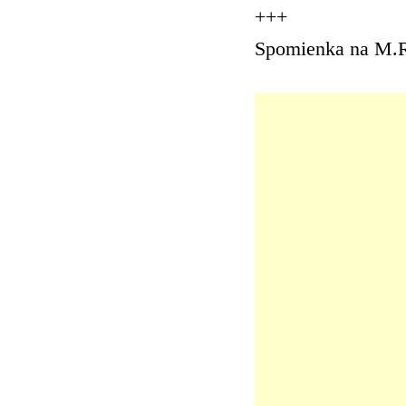
+++
Spomienka na M.R.