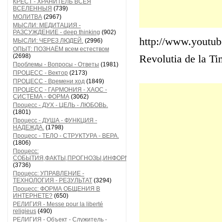
КРЕСТ - ХРАНИТЕЛЬ ВСЕЯ
ВСЕЛЕННЫЯ
(739)
МОЛИТВА
(2967)
МЫСЛИ: МЕДИТАЦИЯ -
РАЗСУЖДЕНИЕ - deep thinking
(902)
http://www.yout
МЫСЛИ: ЧЕРЕЗ ЛЮДЕЙ.
(2996)
ОПЫТ: ПОЗНАЁМ всем естеством
(2698)
Revolutia de la Ti
Проблемы - Вопросы - Ответы
(1981)
ПРОЦЕСС - Вектор
(2173)
ПРОЦЕСС - Времени ход
(1849)
ПРОЦЕСС - ГАРМОНИЯ - ХАОС -
СИСТЕМА - ФОРМА
(3062)
Процесс - ДУХ - ЦЕЛЬ - ЛЮБОВЬ.
(1801)
Процесс - ДУША - ФУНКЦИЯ -
НАДЕЖДА.
(1798)
Процесс - ТЕЛО - СТРУКТУРА - ВЕРА.
(1806)
Процесс:
СОБЫТИЯ,ФАКТЫ,ПРОГНОЗЫ,ИНФОРМАЦИЯ
(3736)
Процесс: УПРАВЛЕНИЕ -
ТЕХНОЛОГИЯ - РЕЗУЛЬТАТ
(3294)
Процесс: ФОРМА ОБЩЕНИЯ В
ИНТЕРНЕТЕ?
(650)
РЕЛИГИЯ - Messe pour la liberté
religieus
(490)
РЕЛИГИЯ - Объект - Служитель -