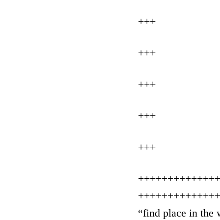
+++
+++
+++
+++
+++
+++++++++++++
+++++++++++++
“find place in the 