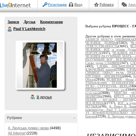
Регистрация
Вход
Рейтинги
Авос
Записи
Друзья
Комментарии
Выбрана рубрика
ПРОЦЕСС - Г
Paul V Lashkevich
Другие рубрики в этом дневнике
ЗАПИСИ МОЕГО ДНЕВНИКА
(
ЧЕЛОВЕК: ДЕЯНИЯ
(5302),
ЧЕ
ОТВЕТСТВЕННОСТЬ
(3691),
ЧЕЛ
ЧЕЛОВЕК: БОГ в храме Души
ПОРТРЕТ
(1937),
ЧЕЛОВЕК РАЗ
ЧЕЛОВЕК РАЗУМНЫЙ: МАТЬ - от
РАЗУМНЫЙ: БОГ - ВСЕЛЕННАЯ
Слово рідне СЛАВЯНЕ
(347),
СЛ
(492),
СЛОВА: ПИСЬМЕННОСТ
КЛЮЧЕВЫЕ ищите
(2330),
СЛОВ
СИМВОЛ - ОБРАЗ - РЕЧЬ - ЗНА
ЕРЕТИКИ - ИНОВЕРЦЫ
(664),
Р
Обряд
(2918),
РЕЛИГИЯ - Messe po
УПРАВЛЕНИЕ - ТЕХНОЛОГИЯ -
ТЕЛО - СТРУКТУРА - ВЕРА.
(180
ПРОЦЕСС - Времени ход
(1849
естеством
(2698),
МЫСЛИ: ЧЕ
МОЛИТВА
(2966),
КРЕСТ - ХР
В друзья
ПЕНИЕ - МУЗЫКА - ШУМ
(1
ВСЕЛЕННАЯ
(2737),
БОГ: в ед
МУЗЫКА
(56),
А. Павел В. Лаш
рекомендую - Paul_V_Lashkevich
TS - КОНФИДЕНЦИАЛЬНО - И
Internet
(2228),
A. Людська думка і
Рубрики
-
A. Людська думка і мова
(4498)
НЕЗАВИСИМО
All Internet
(2228)