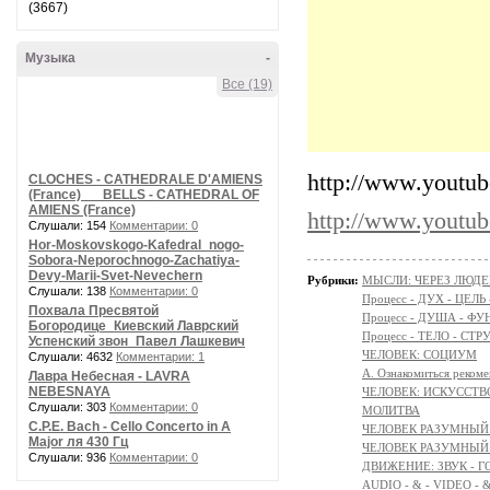
(3667)
Музыка
-
Все (19)
http://www.yout
CLOCHES - CATHEDRALE D'AMIENS
(France) __ BELLS - CATHEDRAL OF
AMIENS (France)
http://www.youtu
Слушали: 154
Комментарии: 0
Hor-Moskovskogo-Kafedral_nogo-
Sobora-Neporochnogo-Zachatiya-
Devy-Marii-Svet-Nevechern
Рубрики:
МЫСЛИ: ЧЕРЕЗ ЛЮДЕ
Слушали: 138
Комментарии: 0
Процесс - ДУХ - ЦЕЛЬ
Похвала Пресвятой
Процесс - ДУША - Ф
Богородице_Киевский Лаврский
Процесс - ТЕЛО - СТР
Успенский звон_Павел Лашкевич
ЧЕЛОВЕК: СОЦИУМ
Слушали: 4632
Комментарии: 1
А. Ознакомиться реком
Лавра Небесная - LAVRA
NEBESNAYA
ЧЕЛОВЕК: ИСКУССТВ
Слушали: 303
Комментарии: 0
МОЛИТВА
C.P.E. Bach - Cello Concerto in A
ЧЕЛОВЕК РАЗУМНЫЙ:
Major ля 430 Гц
ЧЕЛОВЕК РАЗУМНЫЙ:
Слушали: 936
Комментарии: 0
ДВИЖЕНИЕ: ЗВУК - Г
AUDIO - & - VIDEO - 