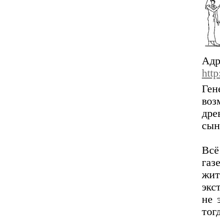
А
htt
Ген
во
дре
сын
Всё
газ
жи
экс
не 
тог