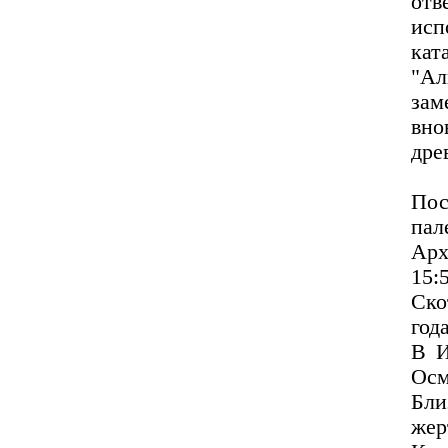
отв
исп
кат
"А
зам
вно
дре
Пос
пал
Арх
15:
Ско
года
В И
Осм
Бли
жер