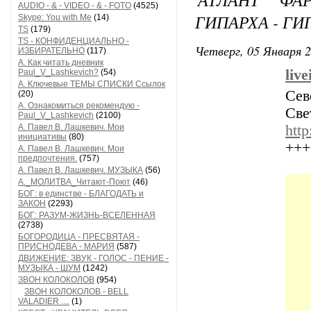
AUDIO - & - VIDEO - & - FOTO
(4525)
ГИПАРХА - Г
Skype: You with Me
(14)
TS
(179)
TS - КОНФИДЕНЦИАЛЬНО -
Четверг, 05 Января 2
ИЗБИРАТЕЛЬНО
(117)
А. Как читать дневник
liv
Paul_V_Lashkevich?
(54)
А. Ключевые ТЕМЫ СПИСКИ Ссылок
Сев
(20)
А. Ознакомиться рекомендую -
Све
Paul_V_Lashkevich
(2100)
А. Павел В. Лашкевич. Мои
http
инициативы
(80)
+++
А. Павел В. Лашкевич. Мои
предпочтения.
(757)
А. Павел В. Лашкевич. МУЗЫКА
(56)
А._МОЛИТВА_Читают-Поют
(46)
БОГ: в единстве - БЛАГОДАТЬ и
ЗАКОН
(2293)
БОГ: РАЗУМ-ЖИЗНЬ-ВСЕЛЕННАЯ
(2738)
БОГОРОДИЦА - ПРЕСВЯТАЯ -
ПРИСНОДЕВА - МАРИЯ
(587)
ДВИЖЕНИЕ: ЗВУК - ГОЛОС - ПЕНИЕ -
МУЗЫКА - ШУМ
(1242)
ЗВОН КОЛОКОЛОВ
(954)
ЗВОН КОЛОКОЛОВ - BELL
VALADIER ....
(1)