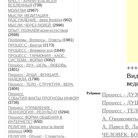
КРЕСТ - ХРАНИТЕЛЬ ВСЕЯ
ВСЕЛЕННЫЯ
(739)
МОЛИТВА
(2967)
МЫСЛИ: МЕДИТАЦИЯ -
РАЗСУЖДЕНИЕ - deep thinking
(902)
МЫСЛИ: ЧЕРЕЗ ЛЮДЕЙ.
(2996)
ОПЫТ: ПОЗНАЁМ всем естеством
(2698)
Проблемы - Вопросы - Ответы
(1981)
ПРОЦЕСС - Вектор
(2173)
ПРОЦЕСС - Времени ход
(1849)
ПРОЦЕСС - ГАРМОНИЯ - ХАОС -
СИСТЕМА - ФОРМА
(3062)
Процесс - ДУХ - ЦЕЛЬ - ЛЮБОВЬ.
+++
(1801)
Вид
Процесс - ДУША - ФУНКЦИЯ -
НАДЕЖДА.
(1798)
вед
Процесс - ТЕЛО - СТРУКТУРА - ВЕРА.
(1806)
Рубрики:
Процесс - ДУ
Процесс:
СОБЫТИЯ,ФАКТЫ,ПРОГНОЗЫ,ИНФОРМАЦИЯ
Процесс - Д
(3736)
Процесс: УПРАВЛЕНИЕ -
Процесс - ТЕ
ТЕХНОЛОГИЯ - РЕЗУЛЬТАТ
(3294)
Процесс: ФОРМА ОБЩЕНИЯ В
А. Ознакомить
ИНТЕРНЕТЕ?
(650)
А. Павел В. Л
РЕЛИГИЯ - Messe pour la liberté
religieus
(490)
ЧЕЛОВЕК: БОГ
РЕЛИГИЯ - Объект - Служитель -