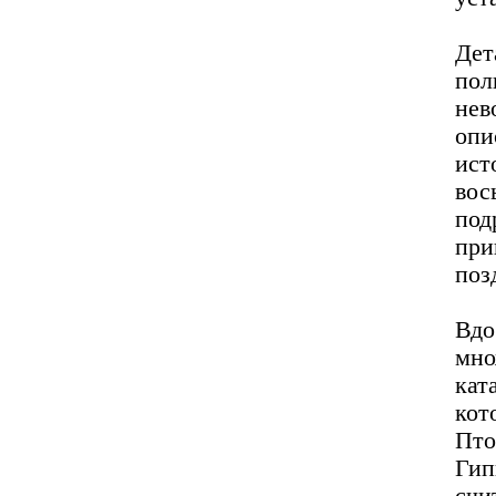
Дет
пол
не
опи
ист
во
по
пр
позд
Вдо
мно
кат
кот
Пто
Гип