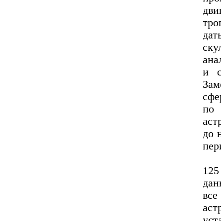
дви
тро
дат
ску
ана
и с
Зам
сфе
по
аст
до 
пер
125
дан
вс
ас
уст