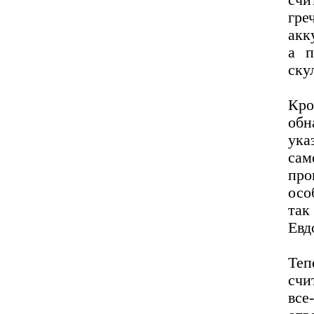
счи
гре
акк
а п
ску
Кро
обн
ук
сам
пр
осо
так
Евд
Теп
счи
все