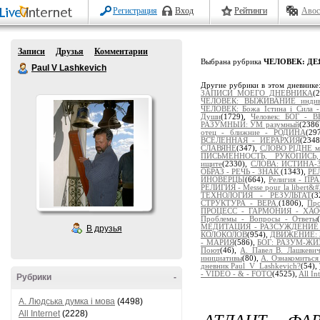
Регистрация
Вход
Рейтинги
Авос
Записи
Друзья
Комментарии
Выбрана рубрика
ЧЕЛОВЕК: Д
Paul V Lashkevich
Другие рубрики в этом дневнике
ЗАПИСИ МОЕГО ДНЕВНИКА
(
ЧЕЛОВЕК: ВЫЖИВАНИЕ индиви
ЧЕЛОВЕК: Божа Істина і Сила 
Души
(1729),
Человек: БОГ -
РАЗУМНЫЙ: УМ разумный
(2386
отец - ближние - РОДИНА
(29
ВСЕЛЕННАЯ - ИЕРАРХИЯ
(234
СЛАВЯНЕ
(347),
СЛОВО РІДНЕ м
ПИСЬМЕННОСТЬ, РУКОПИСЬ
ищите
(2330),
СЛОВА: ИСТИНА-
ОБРАЗ - РЕЧЬ - ЗНАК
(1343),
РЕ
ИНОВЕРЦЫ
(664),
Религия - 
РЕЛИГИЯ - Messe pour la libert&#2
ТЕХНОЛОГИЯ - РЕЗУЛЬТАТ
(
СТРУКТУРА - ВЕРА.
(1806),
Пр
ПРОЦЕСС - ГАРМОНИЯ - ХА
Проблемы - Вопросы - Ответы
МЕДИТАЦИЯ - РАЗСУЖДЕНИЕ - 
В друзья
КОЛОКОЛОВ
(954),
ДВИЖЕНИЕ: 
- МАРИЯ
(586),
БОГ: РАЗУМ-Ж
Поют
(46),
А. Павел В. Лашкев
инициативы
(80),
А. Ознакомиться
дневник Paul_V_Lashkevich?
(54),
- VIDEO - & - FOTO
(4525),
All In
Рубрики
-
A. Людська думка і мова
(4498)
АТЛАНТ ФА
All Internet
(2228)