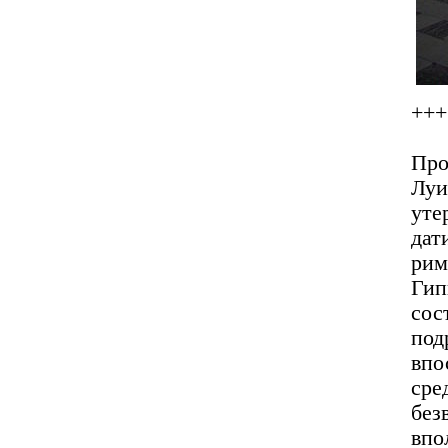
+++
Про
Лу
ут
дат
рим
Гип
сос
под
впо
сре
без
впо