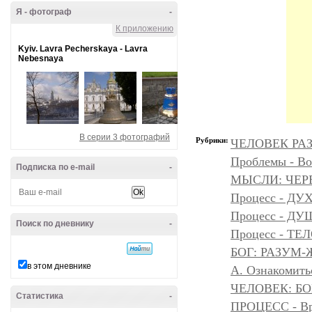
Я - фотограф
-
К приложению
Kyiv. Lavra Pecherskaya - Lavra
Nebesnaya
В серии 3 фотографий
Рубрики:
ЧЕЛОВЕК РАЗ
Проблемы - Во
Подписка по e-mail
-
МЫСЛИ: ЧЕР
Процесс - ДУ
Процесс - Д
Поиск по дневнику
-
Процесс - ТЕ
БОГ: РАЗУМ
в этом дневнике
А. Ознакомить
ЧЕЛОВЕК: БОГ
Статистика
-
ПРОЦЕСС - Вр