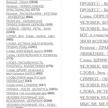
Верный - Обряд
(2918)
ПРОЦЕСС - Вр
Религия - ПРАВОСЛАВНОЕ
ПРОЦЕСС - Ве
ХРИСТИАНСТВО
(2272)
Религия - РАСКОЛЬНИКИ - ЕРЕТИКИ
Слова: ОПР
- ИНОВЕРЦЫ
(664)
РЕЛИГИЯ - УКРАИНСКАЯ
ЧЕЛОВЕК: БОГ
ПРАВОСЛАВНАЯ ЦЕРКОВЬ
(103)
ЧЕЛОВЕК: Божа
СИМВОЛ - ОБРАЗ - РЕЧЬ - ЗНАК
(1343)
БОГ: в единс
СЛОВА: Звук - Буква - Цифра - Цвет.
(493)
ЗВОН КОЛОК
СЛОВА: ИСТИНА-ЗАБЛУЖДЕНИЕ,
Религия - 
ПРАВДА-ЛОЖЬ
(1201)
Слова: КЛЮЧЕВЫЕ ищите
(2330)
ДВИЖЕНИЕ: З
Слова: ОПРЕДЕЛЕНИЯ И ТЕРМИНЫ
(773)
Слова: ШРИФТ
СЛОВА: ПИСЬМЕННОСТЬ,
ЧЕЛОВЕК: БИ
РУКОПИСЬ, КАЛЛИГРАФИЯ
(279)
Слова: ШРИФТ, печатные и
СЛОВА: Звук -
виртуальные КНИГИ
(492)
СЛОВО РІДНЕ мова РУСЬКА
СИМВОЛ - ОБР
УКРАЇНСЬКА
(343)
ЧЕЛОВЕК РАЗ
Слово рідне СЛАВЯНЕ
(347)
УКРАІНА - РОСІЯ - БЄЛАРУСЬ
(1651)
СЛОВА: ИСТ
УКРАЇНА і Не российский мир
(605)
ЧЕЛОВЕК РАЗ
ЧЕЛОВЕК РАЗУМНЫЙ: БОГ -
ВСЕЛЕННАЯ - ИЕРАРХИЯ
(2349)
МЫСЛИ: МЕДИ
ЧЕЛОВЕК РАЗУМНЫЙ: ДУХ - ДУША -