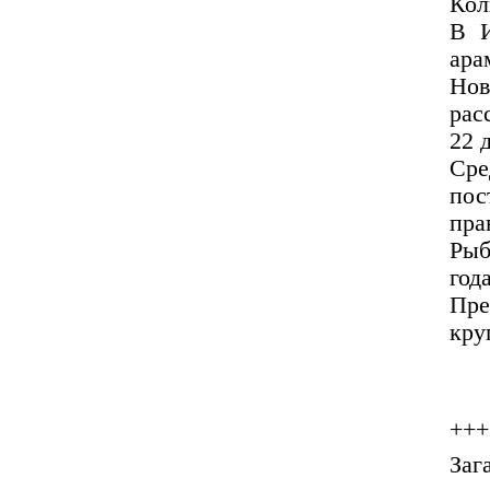
Кол
В И
ара
Но
рас
22 
Ср
пос
пра
Рыб
года
Пре
кру
+++
Заг