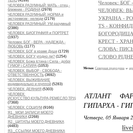
ТЕЛО
(4289)
Человек: БОГ
ЧЕЛОВЕК РАЗУМНЫЙ: МАТЬ - отец -
ближние - РОДИНА
(2978)
ЧЕЛОВЕК: ВЫ
ЧЕЛОВЕК РАЗУМНЫЙ: НОРМА и
УКРАІНА - Р
экстремизм - нелюди
(2179)
ЧЕЛОВЕК РАЗУМНЫЙ: УМ разумный
TS - КОНФИ
(2386)
БОГОРОДИЦА 
ЧЕЛОВЕК: БИОГРАФИЯ и ПОРТРЕТ
(1937)
КРЕСТ - ХР
Человек: БОГ - ВЕРА - НАДЕЖДА -
ЛЮБОВЬ
(1177)
СЛОВА: ПИС
ЧЕЛОВЕК: БОГ в храме Души
(1729)
СЛОВО РІДНЕ
ЧЕЛОВЕК: БОГУ угодно ли?
(1254)
ЧЕЛОВЕК: Божа Істина і Сила - добрі
ГУМОР і САТИРА
(1053)
Метки:
Северная прародина
ар
ЧЕЛОВЕК: ВЫБОР - СВОБОДА -
ОТВЕТСТВЕННОСТЬ
(3692)
ЧЕЛОВЕК: ВЫЖИВАНИЕ
индивидуально и группой
(5283)
ЧЕЛОВЕК: ДЕЯНИЯ
(5303)
АТЛАНТ ФА
ЧЕЛОВЕК:
ИСКУССТВО,КУЛЬТУРА,РЕМЕСЛО,ТРУД
ГИПАРХА - Г
(7368)
ЧЕЛОВЕК: СОЦИУМ
(9166)
Я1._МОИ ЗАПИСИ МОЕГО
Четверг, 05 Января 2
ДНЕВНИКА
(2268)
Я2._ЦИТАТЫ МОЕГО ДНЕВНИКА
(4483)
liv
Я3._ССЫЛКИ МОЕГО ДНЕВНИКА