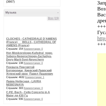
(3667)
Зап
Воз
Музыка
-
Вас
Все (19)
дре
+++
Гус
http
CLOCHES - CATHEDRALE D'AMIENS
(France) __ BELLS - CATHEDRAL OF
+++
AMIENS (France)
Слушали: 154
Комментарии: 0
Hor-Moskovskogo-Kafedral_nogo-
Sobora-Neporochnogo-Zachatiya-
Devy-Marii-Svet-Nevechern
Слушали: 138
Комментарии: 0
Похвала Пресвятой
Богородице_Киевский Лаврский
Успенский звон_Павел Лашкевич
Слушали: 4632
Комментарии: 1
Лавра Небесная - LAVRA
NEBESNAYA
Слушали: 303
Комментарии: 0
C.P.E. Bach - Cello Concerto in A
Major ля 430 Гц
Слушали: 936
Комментарии: 0