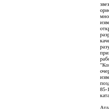
зв
ори
мно
из
отк
ра
ка
раз
при
раб
"Ко
оче
изв
поз
85-
кат
Атл