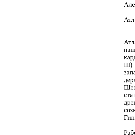
Але
Атл
Атл
наш
кар
III
зап
дер
Шеф
ст
дре
соз
Гип
Ра