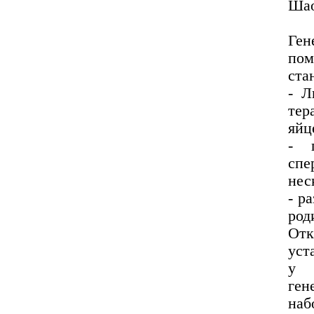
Шао
Ген
пом
ста
- Л
тер
яйц
- 
спе
нес
- р
род
От
уст
у 
ген
наб