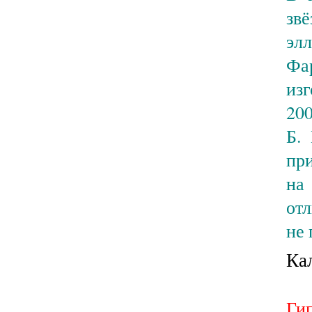
зв
эл
Фа
из
200
Б.
пр
на
отл
не 
Ка
Ги