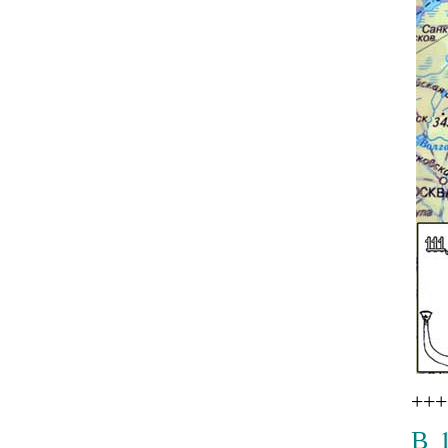
+++
В 