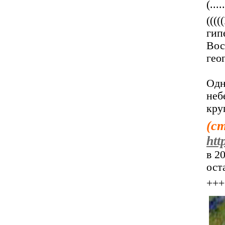
(....
((
гип
Вос
гео
Одн
неб
кру
(с
htt
в 2
ост
+++