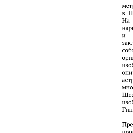
мет
в Н
На 
нар
и 
зак
со
ор
изо
оп
аст
мно
Шеф
из
Гип
Пре
про