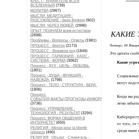
КРЕСТ - ХРАНИТЕЛЬ ВСЕЯ
ВСЕЛЕННЫЯ
(739)
МОЛИТВА
(2967)
МЫСЛИ: МЕДИТАЦИЯ -
РАЗСУЖДЕНИЕ - deep thinking
(902)
МЫСЛИ: ЧЕРЕЗ ЛЮДЕЙ.
(2996)
ОПЫТ: ПОЗНАЁМ всем естеством
КАКИЕ 
(2698)
Проблемы - Вопросы - Ответы
(1981)
Четверг, 06 Января
ПРОЦЕСС - Вектор
(2173)
ПРОЦЕСС - Времени ход
(1849)
Это цитата соо
ПРОЦЕСС - ГАРМОНИЯ - ХАОС -
СИСТЕМА - ФОРМА
(3062)
Какие угроз
Процесс - ДУХ - ЦЕЛЬ - ЛЮБОВЬ.
(1801)
Процесс - ДУША - ФУНКЦИЯ -
Социальные 
НАДЕЖДА.
(1798)
могут подсте
Процесс - ТЕЛО - СТРУКТУРА - ВЕРА.
(1806)
Процесс:
Когда вы ра
СОБЫТИЯ,ФАКТЫ,ПРОГНОЗЫ,ИНФОРМАЦИЯ
легко забыт
(3736)
Процесс: УПРАВЛЕНИЕ -
ТЕХНОЛОГИЯ - РЕЗУЛЬТАТ
(3294)
Киберпресту
Процесс: ФОРМА ОБЩЕНИЯ В
ИНТЕРНЕТЕ?
(650)
от того, от
РЕЛИГИЯ - Messe pour la liberté
среди ныне
religieus
(490)
РЕЛИГИЯ - Объект - Служитель -