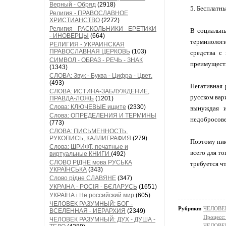
Верный - Обряд
(2918)
5. Бесплатн
Религия - ПРАВОСЛАВНОЕ
ХРИСТИАНСТВО
(2272)
Религия - РАСКОЛЬНИКИ - ЕРЕТИКИ
В социальны
- ИНОВЕРЦЫ
(664)
терминологи
РЕЛИГИЯ - УКРАИНСКАЯ
ПРАВОСЛАВНАЯ ЦЕРКОВЬ
(103)
средства с
СИМВОЛ - ОБРАЗ - РЕЧЬ - ЗНАК
преимуществ
(1343)
СЛОВА: Звук - Буква - Цифра - Цвет.
(493)
Негативная 
СЛОВА: ИСТИНА-ЗАБЛУЖДЕНИЕ,
русском вар
ПРАВДА-ЛОЖЬ
(1201)
Слова: КЛЮЧЕВЫЕ ищите
(2330)
вынуждая и
Слова: ОПРЕДЕЛЕНИЯ И ТЕРМИНЫ
недобросове
(773)
СЛОВА: ПИСЬМЕННОСТЬ,
РУКОПИСЬ, КАЛЛИГРАФИЯ
(279)
Поэтому ник
Слова: ШРИФТ, печатные и
всего для т
виртуальные КНИГИ
(492)
СЛОВО РІДНЕ мова РУСЬКА
требуется ч
УКРАЇНСЬКА
(343)
Слово рідне СЛАВЯНЕ
(347)
УКРАІНА - РОСІЯ - БЄЛАРУСЬ
(1651)
УКРАЇНА і Не российский мир
(605)
ЧЕЛОВЕК РАЗУМНЫЙ: БОГ -
Рубрики:
ЧЕЛОВЕК
ВСЕЛЕННАЯ - ИЕРАРХИЯ
(2349)
Процес
ЧЕЛОВЕК РАЗУМНЫЙ: ДУХ - ДУША -
ЧЕЛОВЕ