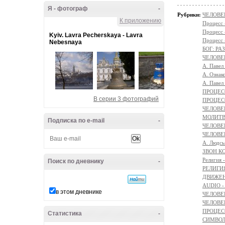
Я - фотограф
-
Рубрики:
ЧЕЛОВЕК
К приложению
Процесс
Процесс
Kyiv. Lavra Pecherskaya - Lavra
Процесс
Nebesnaya
БОГ: Р
ЧЕЛОВЕ
А. Павел
А. Ознак
А. Павел
ПРОЦЕСС
В серии 3 фотографий
ПРОЦЕСС
ЧЕЛОВЕ
МОЛИТ
Подписка по e-mail
-
ЧЕЛОВЕ
ЧЕЛОВЕ
A. Людсь
ЗВОН К
Религи
Поиск по дневнику
-
РЕЛИГИЯ 
ДВИЖЕНИ
AUDIO -
в этом дневнике
ЧЕЛОВЕ
ЧЕЛОВЕ
ПРОЦЕСС
Статистика
-
СИМВОЛ 