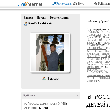
Регистрация
Вход
Рейтинги
Записи
Друзья
Комментарии
Выбрана рубрика
Paul V Lashkevich
Другие рубрики в 
ЧЕЛОВЕК: СОЦИ
- СВОБОДА - ОТ
Души
(1729),
Чело
РАЗУМНЫЙ: НОРМ
ТЕЛО
(4289),
ЧЕЛО
СЛАВЯНЕ
(347),
С
КАЛЛИГРАФИЯ
(2
Звук - Буква - Циф
ЕРЕТИКИ - ИНО
libert&#233; religi
СОБЫТИЯ,ФАКТ
ДУХ - ЦЕЛЬ - ЛЮ
Вопросы - Ответы
МОЛИТВА
(2966),
БОГОРОДИЦА - 
А._МОЛИТВА_Чит
Ознакомиться рек
КОНФИДЕНЦИАЛЬ
В друзья
мова
(4497)
В РОС
Рубрики
-
ДЕТЕЙ 
A. Людська думка і мова
(4498)
All Internet
(2228)