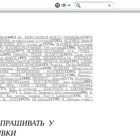
ИКА
(4482),
Я1._МОИ ЗАПИСИ МОЕГО ДНЕВНИКА
(2267),
НИЕ индивидуально и группой
(5282),
ЧЕЛОВЕК: ВЫБОР
ЧЕЛОВЕК: БОГУ угодно ли?
(1254),
ЧЕЛОВЕК: БОГ в храме
7),
ЧЕЛОВЕК РАЗУМНЫЙ: УМ разумный
(2386),
ЧЕЛОВЕК
 РОДИНА
(2977),
ЧЕЛОВЕК РАЗУМНЫЙ: ДУХ - ДУША -
ир
(605),
УКРАІНА - РОСІЯ - БЄЛАРУСЬ
(1651),
Слово рідне
ьные КНИГИ
(492),
СЛОВА: ПИСЬМЕННОСТЬ, РУКОПИСЬ,
 ИСТИНА-ЗАБЛУЖДЕНИЕ, ПРАВДА-ЛОЖЬ
(1201),
СЛОВА:
РАВОСЛАВНАЯ ЦЕРКОВЬ
(103),
Религия - РАСКОЛЬНИКИ -
ужитель - Верный - Обряд
(2918),
РЕЛИГИЯ - Messe pour la
ЛЕНИЕ - ТЕХНОЛОГИЯ - РЕЗУЛЬТАТ
(3293),
Процесс:
цесс - ДУША - ФУНКЦИЯ - НАДЕЖДА.
(1798),
Процесс -
Времени ход
(1849),
ПРОЦЕСС - Вектор
(2173),
Проблемы -
И: МЕДИТАЦИЯ - РАЗСУЖДЕНИЕ - deep thinking
(902),
Е: ЗВУК - ГОЛОС - ПЕНИЕ - МУЗЫКА - ШУМ
(1241),
737),
БОГ: в единстве - БЛАГОДАТЬ и ЗАКОН
(2292),
тения.
(757),
А. Павел В. Лашкевич. Мои инициативы
(80),
А.
А. Как читать дневник Paul_V_Lashkevich?
(54),
TS -
- & - FOTO
(4525),
All Internet
(2228),
A. Людська думка і
ПРАШИВАТЬ У
ИВКИ