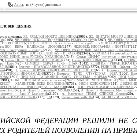
Авось
из (+ сутки) дневников
ЧЕЛОВЕК: ДЕЯНИЯ
.
этом дневнике:
Я3._ССЫЛКИ МОЕГО ДНЕВНИКА
(3666),
Я2._ЦИТАТЫ МОЕГО ДНЕВН
УМ
(9165),
ЧЕЛОВЕК: ИСКУССТВО,КУЛЬТУРА,РЕМЕСЛО,ТРУД
(7367),
ЧЕЛОВЕК: ВЫЖИВА
ВЕТСТВЕННОСТЬ
(3691),
ЧЕЛОВЕК: Божа Істина і Сила - добрі ГУМОР і САТИРА
(1053),
век: БОГ - ВЕРА - НАДЕЖДА - ЛЮБОВЬ
(1177),
ЧЕЛОВЕК: БИОГРАФИЯ и ПОРТРЕТ
(193
А и экстремизм - нелюди
(2179),
ЧЕЛОВЕК РАЗУМНЫЙ: МАТЬ - отец - ближние -
ВЕК РАЗУМНЫЙ: БОГ - ВСЕЛЕННАЯ - ИЕРАРХИЯ
(2348),
УКРАЇНА і Не российский м
ЛОВО РІДНЕ мова РУСЬКА УКРАЇНСЬКА
(343),
Слова: ШРИФТ, печатные и виртуал
79),
Слова: ОПРЕДЕЛЕНИЯ И ТЕРМИНЫ
(773),
Слова: КЛЮЧЕВЫЕ ищите
(2330),
СЛОВА:
ра - Цвет.
(493),
СИМВОЛ - ОБРАЗ - РЕЧЬ - ЗНАК
(1343),
РЕЛИГИЯ - УКРАИНСКАЯ П
ВЕРЦЫ
(664),
Религия - ПРАВОСЛАВНОЕ ХРИСТИАНСТВО
(2272),
РЕЛИГИЯ - Объект - Сл
eus
(490),
Процесс: ФОРМА ОБЩЕНИЯ В ИНТЕРНЕТЕ?
(650),
Процесс: УПРАВ
Ы,ПРОГНОЗЫ,ИНФОРМАЦИЯ
(3735),
Процесс - ТЕЛО - СТРУКТУРА - ВЕРА.
(1806),
Про
БОВЬ.
(1801),
ПРОЦЕСС - ГАРМОНИЯ - ХАОС - СИСТЕМА - ФОРМА
(3062),
ПРОЦЕСС - 
(1981),
ОПЫТ: ПОЗНАЁМ всем естеством
(2698),
МЫСЛИ: ЧЕРЕЗ ЛЮДЕЙ.
(2996),
МЫСЛ
КРЕСТ - ХРАНИТЕЛЬ ВСЕЯ ВСЕЛЕННЫЯ
(739),
ЗВОН КОЛОКОЛОВ
(954),
ДВИЖЕНИ
ПРЕСВЯТАЯ - ПРИСНОДЕВА - МАРИЯ
(586),
БОГ: РАЗУМ-ЖИЗНЬ-ВСЕЛЕННАЯ
(2
ают-Поют
(46),
А. Павел В. Лашкевич. МУЗЫКА
(56),
А. Павел В. Лашкевич. Мои предпоч
омендую - Paul_V_Lashkevich
(2100),
А. Ключевые ТЕМЫ СПИСКИ Ссылок
(20),
НО - ИЗБИРАТЕЛЬНО
(117),
TS
(179),
Skype: You with Me
(14),
AUDIO - & - VIDEO 
СИЙСКОЙ ФЕДЕРАЦИИ РЕШИЛИ НЕ С
ИХ РОДИТЕЛЕЙ ПОЗВОЛЕНИЯ НА ПРИВ