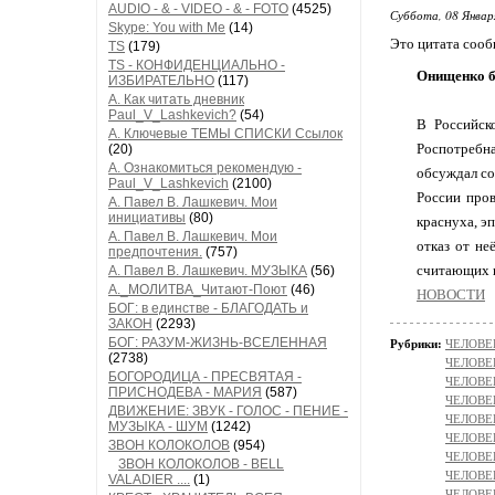
AUDIO - & - VIDEO - & - FOTO
(4525)
Суббота, 08 Январ
Skype: You with Me
(14)
Это цитата соо
TS
(179)
TS - КОНФИДЕНЦИАЛЬНО -
Онищенко бу
ИЗБИРАТЕЛЬНО
(117)
А. Как читать дневник
Paul_V_Lashkevich?
(54)
В Российск
А. Ключевые ТЕМЫ СПИСКИ Ссылок
Роспотребна
(20)
А. Ознакомиться рекомендую -
обсуждал со
Paul_V_Lashkevich
(2100)
России пров
А. Павел В. Лашкевич. Мои
инициативы
(80)
краснуха, э
А. Павел В. Лашкевич. Мои
отказ от не
предпочтения.
(757)
считающих п
А. Павел В. Лашкевич. МУЗЫКА
(56)
А._МОЛИТВА_Читают-Поют
(46)
НОВОСТИ
БОГ: в единстве - БЛАГОДАТЬ и
ЗАКОН
(2293)
БОГ: РАЗУМ-ЖИЗНЬ-ВСЕЛЕННАЯ
Рубрики:
ЧЕЛОВЕК
(2738)
ЧЕЛОВЕ
БОГОРОДИЦА - ПРЕСВЯТАЯ -
ЧЕЛОВЕ
ПРИСНОДЕВА - МАРИЯ
(587)
ЧЕЛОВЕ
ДВИЖЕНИЕ: ЗВУК - ГОЛОС - ПЕНИЕ -
ЧЕЛОВЕ
МУЗЫКА - ШУМ
(1242)
ЧЕЛОВЕ
ЗВОН КОЛОКОЛОВ
(954)
ЧЕЛОВЕ
ЗВОН КОЛОКОЛОВ - BELL
ЧЕЛОВЕК
VALADIER ....
(1)
ЧЕЛОВЕК