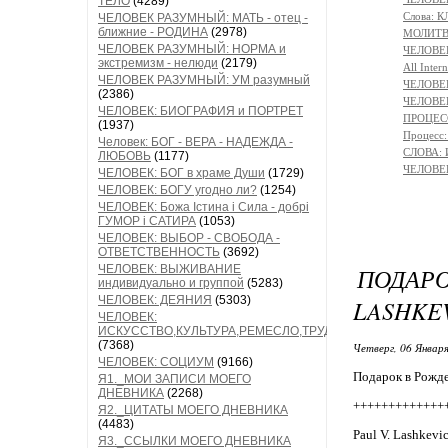
ТЕЛО
(4289)
Слова: 
ЧЕЛОВЕК РАЗУМНЫЙ: МАТЬ - отец -
ближние - РОДИНА
(2978)
МОЛИТ
ЧЕЛОВЕК РАЗУМНЫЙ: НОРМА и
ЧЕЛОВЕ
экстремизм - нелюди
(2179)
All Intern
ЧЕЛОВЕК РАЗУМНЫЙ: УМ разумный
ЧЕЛОВЕК
(2386)
ЧЕЛОВЕ
ЧЕЛОВЕК: БИОГРАФИЯ и ПОРТРЕТ
ПРОЦЕСС
(1937)
Процесс
Человек: БОГ - ВЕРА - НАДЕЖДА -
СЛОВА:
ЛЮБОВЬ
(1177)
ЧЕЛОВЕК
ЧЕЛОВЕК: БОГ в храме Души
(1729)
ЧЕЛОВЕК: БОГУ угодно ли?
(1254)
ЧЕЛОВЕК: Божа Істина і Сила - добрі
ГУМОР і САТИРА
(1053)
ЧЕЛОВЕК: ВЫБОР - СВОБОДА -
ОТВЕТСТВЕННОСТЬ
(3692)
ЧЕЛОВЕК: ВЫЖИВАНИЕ
ПОДА
индивидуально и группой
(5283)
ЧЕЛОВЕК: ДЕЯНИЯ
(5303)
LASHKEV
ЧЕЛОВЕК:
ИСКУССТВО,КУЛЬТУРА,РЕМЕСЛО,ТРУД
(7368)
Четверг, 06 Января
ЧЕЛОВЕК: СОЦИУМ
(9166)
Подарок в Рожд
Я1._МОИ ЗАПИСИ МОЕГО
ДНЕВНИКА
(2268)
+++++++++++++
Я2._ЦИТАТЫ МОЕГО ДНЕВНИКА
(4483)
Paul V. Lashkevi
Я3._ССЫЛКИ МОЕГО ДНЕВНИКА