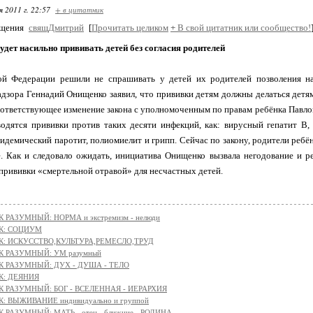
я 2011 г. 22:57
+ в цитатник
бщения
свящДмитрий
[
Прочитать целиком
+
В свой цитатник или сообщество!
дет насильно прививать детей без согласия родителей
ой Федерации решили не спрашивать у детей их родителей позволения на
дзора Геннадий Онищенко заявил, что прививки детям должны делаться детям 
ответствующее изменение закона с уполномоченным по правам ребёнка Павло
одятся прививки против таких десяти инфекций, как: вирусный гепатит В, т
пидемический паротит, полиомиелит и грипп. Сейчас по закону, родители ребё
ё. Как и следовало ожидать, инициатива Онищенко вызвала негодование и р
рививки «смертельной отравой» для несчастных детей.
 РАЗУМНЫЙ: НОРМА и экстремизм - нелюди
К: СОЦИУМ
К: ИСКУССТВО,КУЛЬТУРА,РЕМЕСЛО,ТРУД
К РАЗУМНЫЙ: УМ разумный
К РАЗУМНЫЙ: ДУХ - ДУША - ТЕЛО
К: ДЕЯНИЯ
К РАЗУМНЫЙ: БОГ - ВСЕЛЕННАЯ - ИЕРАРХИЯ
: ВЫЖИВАНИЕ индивидуально и группой
 РАЗУМНЫЙ: МАТЬ - отец - ближние - РОДИНА