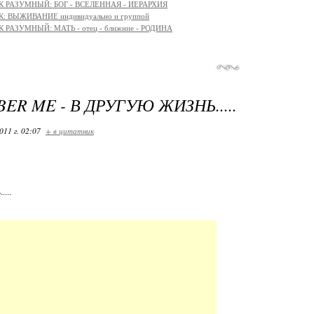
К РАЗУМНЫЙ: БОГ - ВСЕЛЕННАЯ - ИЕРАРХИЯ
: ВЫЖИВАНИЕ индивидуально и группой
 РАЗУМНЫЙ: МАТЬ - отец - ближние - РОДИНА
R ME - В ДРУГУЮ ЖИЗНЬ.....
011 г. 02:07
+ в цитатник
....