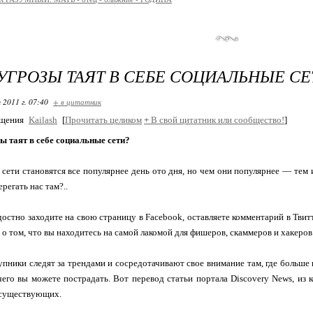
УГРОЗЫ ТАЯТ В СЕБЕ СОЦИАЛЬНЫЕ СЕ
 2011 г. 07:40
+ в цитатник
бщения
Kailash
[
Прочитать целиком
+
В свой цитатник или сообщество!
]
ы таят в себе социальные сети?
сети становятся все популярнее день ото дня, но чем они популярнее — тем 
регать нас там?..
достно заходите на свою страницу в Facebook, оставляете комментарий в Твитт
ь о том, что вы находитесь на самой лакомой для фишеров, скаммеров и хакеро
пники следят за трендами и сосредотачивают свое внимание там, где больше
 чего вы можете пострадать. Вот перевод статьи портала Discovery News, из 
 существующих.