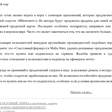
ый сыр
х сетях можно играть в игры с помощью приложений, которые предлагают 
ей соцсети «ВКонтакте»). Но авторы будут предлагать кредиты для самой и
 вашей кредитной карты. Последнее особенно поощряется, напрямую или
о в игровом мире. Часто это может закончиться тем, что вы заплатите больше д
реакция пользователей вынудила крупнейших производителей подобных игр,
ианте это «Счастливый фермер») и Mafia Wars, удалять рекламные предложения
х что-то купить или подписаться на сервисы. Жалобы привели к су
стное отношение к пользователям и подписку на эфемерное нечто.
огда не принимайте предложений сыграть в игру за реальные деньги, и всегда
ого, чтобы создатели зарабатывали на них. По возможности избегайте предложе
то-то купить или на что-то подписаться, особенно если условия прописаны ме
Читать далее...
 РАЗУМНЫЙ: НОРМА и экстремизм - нелюди
с: ФОРМА ОБЩЕНИЯ В ИНТЕРНЕТЕ?
К: СОЦИУМ