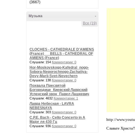
(3667)
Музыка
-
Все (19)
CLOCHES - CATHEDRALE D'AMIENS
(France) __ BELLS - CATHEDRAL OF
AMIENS (France)
Слушали: 154
Комментарии: 0
Hor-Moskovskogo-Kafedral_nogo-
Sobora-Neporochnogo-Zachatiya-
Devy-Marii-Svet-Nevechern
Слушали: 138
Комментарии: 0
Похвала Пресвятой
Богородице_Киевский Лаврский
Успенский звон_Павел Лашкевич
Слушали: 4632
Комментарии: 1
Лавра Небесная - LAVRA
NEBESNAYA
Слушали: 303
Комментарии: 0
C.P.E. Bach - Cello Concerto in A
http://www.you
Major ля 430 Гц
Слушали: 936
Комментарии: 0
Славьте Христа!