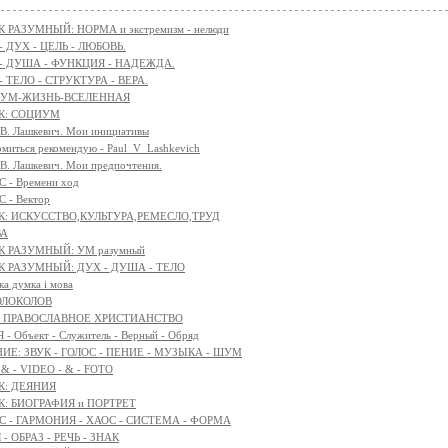
 РАЗУМНЫЙ: НОРМА и экстремизм - нелюди
 - ДУХ - ЦЕЛЬ - ЛЮБОВЬ.
 - ДУША - ФУНКЦИЯ - НАДЕЖДА.
 - ТЕЛО - СТРУКТУРА - ВЕРА.
АЗУМ-ЖИЗНЬ-ВСЕЛЕННАЯ
К: СОЦИУМ
 В. Лашкевич. Мои инициативы
омиться рекомендую - Paul_V_Lashkevich
 В. Лашкевич. Мои предпочтения.
 - Времени ход
 - Вектор
К: ИСКУССТВО,КУЛЬТУРА,РЕМЕСЛО,ТРУД
ВА
К РАЗУМНЫЙ: УМ разумный
К РАЗУМНЫЙ: ДУХ - ДУША - ТЕЛО
ка думка і мова
ОЛОКОЛОВ
я - ПРАВОСЛАВНОЕ ХРИСТИАНСТВО
- Объект - Служитель - Верный - Обряд
Е: ЗВУК - ГОЛОС - ПЕНИЕ - МУЗЫКА - ШУМ
 & - VIDEO - & - FOTO
К: ДЕЯНИЯ
К: БИОГРАФИЯ и ПОРТРЕТ
 - ГАРМОНИЯ - ХАОС - СИСТЕМА - ФОРМА
- ОБРАЗ - РЕЧЬ - ЗНАК