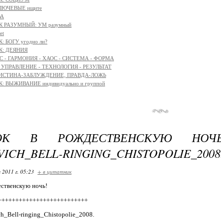
КЛЮЧЕВЫЕ ищите
ВА
К РАЗУМНЫЙ: УМ разумный
et
: БОГУ угодно ли?
К: ДЕЯНИЯ
 - ГАРМОНИЯ - ХАОС - СИСТЕМА - ФОРМА
: УПРАВЛЕНИЕ - ТЕХНОЛОГИЯ - РЕЗУЛЬТАТ
 ИСТИНА-ЗАБЛУЖДЕНИЕ, ПРАВДА-ЛОЖЬ
: ВЫЖИВАНИЕ индивидуально и группой
РОК В РОЖДЕСТВЕНСКУЮ НОЧ
ICH_BELL-RINGING_CHISTOPOLIE_2008
 2011 г. 05:23
+ в цитатник
ественскую ночь!
++++++++++++++++++++++++++
ch_Bell-ringing_Chistopolie_2008.