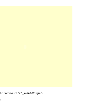
tube.com/watch?v=_wAnXWFrjmA
!!