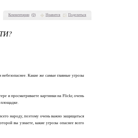
Комментарии
(
0
)
Нравится
Поделиться
ТИ?
и небезопаснее. Какие же самые главные угрозы
ере и просматриваете картинки на Flickr, очень
в площадке.
 всего народу, поэтому очень важно защищаться
которой вы узнаете, какие угрозы опаснее всего