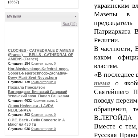
(3667)
украинским вл
Мазепы в Л
Музыка
-
председател
Все (19)
Патриархата
Религии.
В частности, 
CLOCHES - CATHEDRALE D'AMIENS
(France) __ BELLS - CATHEDRAL OF
каком офици
AMIENS (France)
Слушали: 154
Комментарии: 0
властям.
Hor-Moskovskogo-Kafedral_nogo-
«В последнее 
Sobora-Neporochnogo-Zachatiya-
Devy-Marii-Svet-Nevechern
тема
о якобы
Слушали: 138
Комментарии: 0
Похвала Пресвятой
Святейшего П
Богородице_Киевский Лаврский
Успенский звон_Павел Лашкевич
поводу переим
Слушали: 4632
Комментарии: 1
Лавра Небесная - LAVRA
обращения, т
NEBESNAYA
Слушали: 303
Комментарии: 0
В.ЛЕГОЙДА
C.P.E. Bach - Cello Concerto in A
Major ля 430 Гц
Вместе с тем,
Слушали: 936
Комментарии: 0
Русская Право