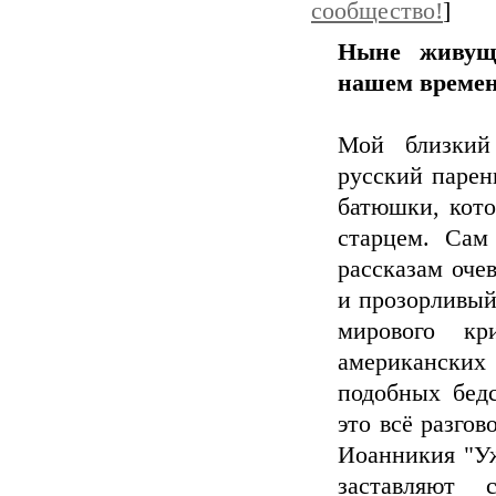
сообщество!
]
Ныне живущ
нашем времен
Мой близкий
русский парен
батюшки, кото
старцем. Сам
рассказам оче
и прозорливый
мирового кр
американских
подобных бедс
это всё разго
Иоанникия "Уж
заставляют