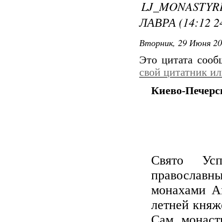
LJ_MONASTY
ЛАВРА (14:12 2
Вторник, 29 Июня 20
Это цитата соо
свой цитатник и
Киево-Печерс
Свято Усп
православн
монахами А
летней княж
Сам монас