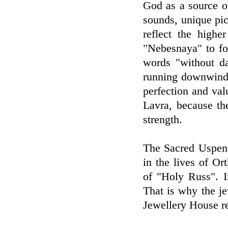
God as a source of
sounds, unique pict
reflect the higher 
"Nebesnaya" to for
words "without d
running downwind o
perfection and val
Lavra, because the
strength.
The Sacred Uspens
in the lives of Or
of "Holy Russ". I
That is why the j
Jewellery House re