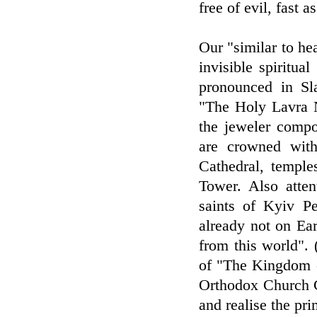
free of evil, fast a
Our "similar to he
invisible spiritu
pronounced in Sl
"The Holy Lavra 
the jeweler compo
are crowned with
Cathedral, templ
Tower. Also attent
saints of Kyiv P
already not on Ea
from this world".
of "The Kingdom o
Orthodox Church Ch
and realise the pr