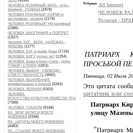
ТЕЛО
(4289)
Рубрики:
All Internet
ЧЕЛОВЕК РАЗУМНЫЙ: МАТЬ - отец -
ближние - РОДИНА
(2978)
ЧЕЛОВЕК РАЗ
ЧЕЛОВЕК РАЗУМНЫЙ: НОРМА и
экстремизм - нелюди
(2179)
Религия - 
ЧЕЛОВЕК РАЗУМНЫЙ: УМ разумный
(2386)
ЧЕЛОВЕК: БИОГРАФИЯ и ПОРТРЕТ
(1937)
Человек: БОГ - ВЕРА - НАДЕЖДА -
ЛЮБОВЬ
(1177)
ПАТРИАРХ
ЧЕЛОВЕК: БОГ в храме Души
(1729)
ЧЕЛОВЕК: БОГУ угодно ли?
(1254)
ПРОСЬБОЙ ПЕ
ЧЕЛОВЕК: Божа Істина і Сила - добрі
ГУМОР і САТИРА
(1053)
ЧЕЛОВЕК: ВЫБОР - СВОБОДА -
Пятница, 02 Июля 20
ОТВЕТСТВЕННОСТЬ
(3692)
ЧЕЛОВЕК: ВЫЖИВАНИЕ
индивидуально и группой
(5283)
Это цитата соо
ЧЕЛОВЕК: ДЕЯНИЯ
(5303)
цитатник или со
ЧЕЛОВЕК:
ИСКУССТВО,КУЛЬТУРА,РЕМЕСЛО,ТРУД
(7368)
Патриарх Кир
ЧЕЛОВЕК: СОЦИУМ
(9166)
улицу Мазеп
Я1._МОИ ЗАПИСИ МОЕГО
ДНЕВНИКА
(2268)
Я2._ЦИТАТЫ МОЕГО ДНЕВНИКА
(4483)
"
Патриарх Мо
Я3._ССЫЛКИ МОЕГО ДНЕВНИКА