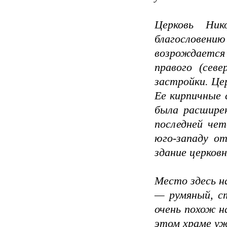
Церковь Ник
благословению
возрождается
правого (сев
застройки. Цер
Ее кирпичные 
была расширен
последней чет
юго-западу о
здание церковн
Место здесь на
— румяный, ст
очень похож н
этом храме уж