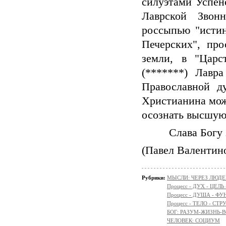
силуэтами Успен
Лаврской Звон
россыпью "исти
Печерских",
про
земли, в "Царс
(*******) Лавр
Православной д
Христианина мож
осознать высшую
Слава Богу 
(Павел Валентин
Рубрики:
МЫСЛИ: ЧЕРЕЗ ЛЮДЕ
Процесс - ДУХ - ЦЕЛЬ
Процесс - ДУША - Ф
Процесс - ТЕЛО - СТР
БОГ: РАЗУМ-ЖИЗНЬ-
ЧЕЛОВЕК: СОЦИУМ