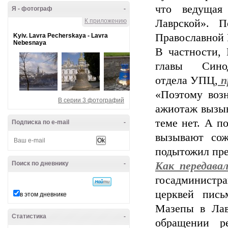
что ведущая
Я - фотограф
-
К приложению
Лаврской». П
Православной
Kyiv. Lavra Pecherskaya - Lavra
Nebesnaya
В частности,
главы Синод
отдела УПЦ,
п
«Поэтому воз
В серии 3 фотографий
ажиотаж вызыв
теме нет. А п
Подписка по e-mail
-
вызывают сож
подытожил пре
Поиск по дневнику
-
Как передава
госадминист
церквей пись
в этом дневнике
Мазепы в Лав
Статистика
-
обращении р