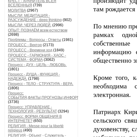
производит уд
КРЕСТ - ХРАНИТЕЛЬ ВСЕЯ
ВСЕЛЕННЫЯ
(739)
там рождается
МОЛИТВА
(2967)
МЫСЛИ: МЕДИТАЦИЯ -
РАЗСУЖДЕНИЕ - deep thinking
(902)
По мнению пре
МЫСЛИ: ЧЕРЕЗ ЛЮДЕЙ.
(2996)
ОПЫТ: ПОЗНАЁМ всем естеством
рамках одно
(2698)
Проблемы - Вопросы - Ответы
(1981)
собственные
ПРОЦЕСС - Вектор
(2173)
ПРОЦЕСС - Времени ход
(1849)
информацию о
ПРОЦЕСС - ГАРМОНИЯ - ХАОС -
общественно з
СИСТЕМА - ФОРМА
(3062)
Процесс - ДУХ - ЦЕЛЬ - ЛЮБОВЬ.
(1801)
Процесс - ДУША - ФУНКЦИЯ -
Кроме того, к
НАДЕЖДА.
(1798)
Процесс - ТЕЛО - СТРУКТУРА - ВЕРА.
необходима 
(1806)
Процесс:
электронная.
СОБЫТИЯ,ФАКТЫ,ПРОГНОЗЫ,ИНФОРМАЦИЯ
(3736)
Процесс: УПРАВЛЕНИЕ -
Патриарх Кир
ТЕХНОЛОГИЯ - РЕЗУЛЬТАТ
(3294)
Процесс: ФОРМА ОБЩЕНИЯ В
сельского свя
ИНТЕРНЕТЕ?
(650)
РЕЛИГИЯ - Messe pour la liberté
духовенству, 
religieus
(490)
РЕЛИГИЯ - Объект - Служитель -