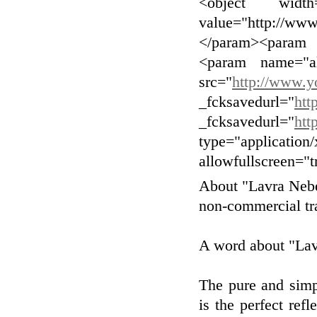
<object width
value="http://w
</param><param 
<param name="al
src="
http://www
_fcksavedurl="
ht
_fcksavedurl="
ht
type="applicatio
allowfullscreen="
About "Lavra Nebe
non-commercial tr
A word about "Lav
The pure and simp
is the perfect re