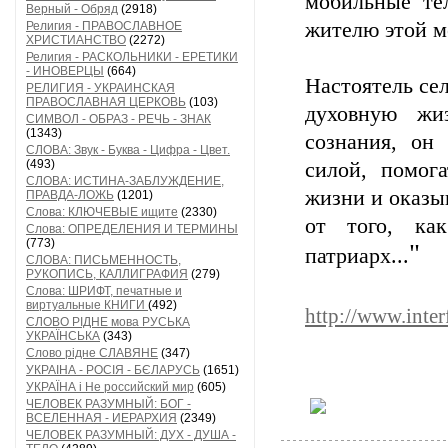
мобильные те
Верный - Обряд
(2918)
жителю этой м
Религия - ПРАВОСЛАВНОЕ
ХРИСТИАНСТВО
(2272)
Религия - РАСКОЛЬНИКИ - ЕРЕТИКИ
- ИНОВЕРЦЫ
(664)
Настоятель сел
РЕЛИГИЯ - УКРАИНСКАЯ
ПРАВОСЛАВНАЯ ЦЕРКОВЬ
(103)
духовную жи
СИМВОЛ - ОБРАЗ - РЕЧЬ - ЗНАК
(1343)
сознания, он
СЛОВА: Звук - Буква - Цифра - Цвет.
(493)
силой, помога
СЛОВА: ИСТИНА-ЗАБЛУЖДЕНИЕ,
жизни и оказы
ПРАВДА-ЛОЖЬ
(1201)
Слова: КЛЮЧЕВЫЕ ищите
(2330)
от того, ка
Слова: ОПРЕДЕЛЕНИЯ И ТЕРМИНЫ
(773)
"
патриарх...
СЛОВА: ПИСЬМЕННОСТЬ,
РУКОПИСЬ, КАЛЛИГРАФИЯ
(279)
Слова: ШРИФТ, печатные и
виртуальные КНИГИ
(492)
http://www.inte
СЛОВО РІДНЕ мова РУСЬКА
УКРАЇНСЬКА
(343)
Слово рідне СЛАВЯНЕ
(347)
УКРАІНА - РОСІЯ - БЄЛАРУСЬ
(1651)
УКРАЇНА і Не российский мир
(605)
ЧЕЛОВЕК РАЗУМНЫЙ: БОГ -
ВСЕЛЕННАЯ - ИЕРАРХИЯ
(2349)
ЧЕЛОВЕК РАЗУМНЫЙ: ДУХ - ДУША -