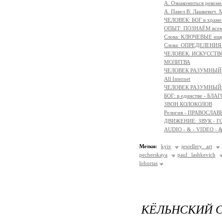
А. Ознакомиться реком
А. Павел В. Лашкевич. 
ЧЕЛОВЕК: БОГ в храм
ОПЫТ: ПОЗНАЁМ всем 
Слова: КЛЮЧЕВЫЕ ищ
Слова: ОПРЕДЕЛЕНИ
ЧЕЛОВЕК: ИСКУССТВ
МОЛИТВА
ЧЕЛОВЕК РАЗУМНЫЙ:
All Internet
ЧЕЛОВЕК РАЗУМНЫЙ:
БОГ: в единстве - БЛ
ЗВОН КОЛОКОЛОВ
Религия - ПРАВОСЛ
ДВИЖЕНИЕ: ЗВУК - Г
AUDIO - & - VIDEO - 
Метки:
kyiv
jewellery art
pecherskaya
paul lashkevich
lobortas
КЁЛЬНСКИЙ С