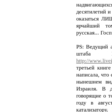
надвигающихс
десятилетий и
оказаться ЛИ
ярчайший то
русская... Гос
PS: Ведущий а
штаба 
http://www.live
третьей книг
написала, что
нынешнем ви
Израиля. В д
говорящие о т
году в авгус
катализатору