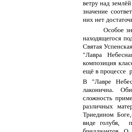
ветру над землёй
значение соотве
них нет достато
Особое зн
находящегося по
Святая Успенска
"Лавра Небесна
композиция клас
ещё в процессе
В "Лавре Небес
лаконична. Оби
сложность приме
различных мате
Триедином Боге
виде голубя,
бриллиантов. О