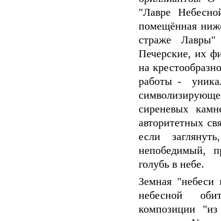
"Лавре Небесно
помещённая ниже
страже Лавры"
Печерские, их ф
на крестообразно
работы -
уника
символизирующе
сиреневых камн
авторитетных св
если
заглянуть
непобедимый, п
голубь в небе.
Земная "небеси 
небесной
оби
композиции
"из