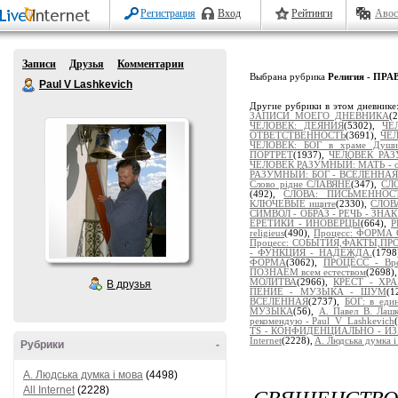
Регистрация
Вход
Рейтинги
Авос
Записи
Друзья
Комментарии
Выбрана рубрика
Религия - П
Paul V Lashkevich
Другие рубрики в этом дневнике
ЗАПИСИ МОЕГО ДНЕВНИКА
(
ЧЕЛОВЕК: ДЕЯНИЯ
(5302),
ЧЕ
ОТВЕТСТВЕННОСТЬ
(3691),
ЧЕЛ
ЧЕЛОВЕК: БОГ в храме Души
ПОРТРЕТ
(1937),
ЧЕЛОВЕК РАЗ
ЧЕЛОВЕК РАЗУМНЫЙ: МАТЬ - от
РАЗУМНЫЙ: БОГ - ВСЕЛЕННАЯ
Слово рідне СЛАВЯНЕ
(347),
СЛ
(492),
СЛОВА: ПИСЬМЕННОСТ
КЛЮЧЕВЫЕ ищите
(2330),
СЛОВ
СИМВОЛ - ОБРАЗ - РЕЧЬ - ЗНА
ЕРЕТИКИ - ИНОВЕРЦЫ
(664),
Р
religieus
(490),
Процесс: ФОРМА
Процесс: СОБЫТИЯ,ФАКТЫ,П
- ФУНКЦИЯ - НАДЕЖДА.
(1798
ФОРМА
(3062),
ПРОЦЕСС - Вр
ПОЗНАЁМ всем естеством
(2698)
МОЛИТВА
(2966),
КРЕСТ - ХР
В друзья
ПЕНИЕ - МУЗЫКА - ШУМ
(1
ВСЕЛЕННАЯ
(2737),
БОГ: в ед
МУЗЫКА
(56),
А. Павел В. Лаш
рекомендую - Paul_V_Lashkevich
TS - КОНФИДЕНЦИАЛЬНО - И
Internet
(2228),
A. Людська думка і
Рубрики
-
A. Людська думка і мова
(4498)
СВЯЩЕНСТВО
All Internet
(2228)