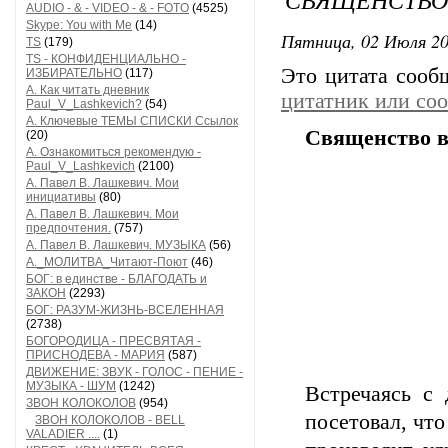
AUDIO - & - VIDEO - & - FOTO
(4525)
Skype: You with Me
(14)
Пятница, 02 Июля 20
TS
(179)
TS - КОНФИДЕНЦИАЛЬНО -
Это цитата соо
ИЗБИРАТЕЛЬНО
(117)
А. Как читать дневник
цитатник или со
Paul_V_Lashkevich?
(54)
А. Ключевые ТЕМЫ СПИСКИ Ссылок
Священство в
(20)
А. Ознакомиться рекомендую -
Paul_V_Lashkevich
(2100)
А. Павел В. Лашкевич. Мои
инициативы
(80)
А. Павел В. Лашкевич. Мои
предпочтения.
(757)
А. Павел В. Лашкевич. МУЗЫКА
(56)
А._МОЛИТВА_Читают-Поют
(46)
БОГ: в единстве - БЛАГОДАТЬ и
ЗАКОН
(2293)
БОГ: РАЗУМ-ЖИЗНЬ-ВСЕЛЕННАЯ
(2738)
БОГОРОДИЦА - ПРЕСВЯТАЯ -
ПРИСНОДЕВА - МАРИЯ
(587)
ДВИЖЕНИЕ: ЗВУК - ГОЛОС - ПЕНИЕ -
МУЗЫКА - ШУМ
(1242)
Встречаясь с 
ЗВОН КОЛОКОЛОВ
(954)
посетовал, что
ЗВОН КОЛОКОЛОВ - BELL
VALADIER ....
(1)