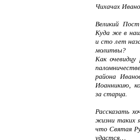
Чихачах Ивано
Великий Пост
Куда же в наш
и сто лет наза
молитвы?
Как очевидцу 
паломничестве
района Ивано
Иоанникию, к
за старца.
Рассказать хо
жизни таких я
что Святая Ру
удастся…