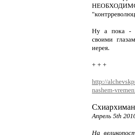
НЕОБХОДИМО 
"контрреволюц
Ну а пока - 
своими глазам
иерея.
+ + +
http://alchevskp
nashem-vremeni
Схиархиман
Апрель 5th 2010
На великопос