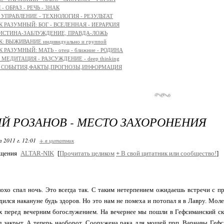
- ОБРАЗ - РЕЧЬ - ЗНАК
: УПРАВЛЕНИЕ - ТЕХНОЛОГИЯ - РЕЗУЛЬТАТ
К РАЗУМНЫЙ: БОГ - ВСЕЛЕННАЯ - ИЕРАРХИЯ
 ИСТИНА-ЗАБЛУЖДЕНИЕ, ПРАВДА-ЛОЖЬ
: ВЫЖИВАНИЕ индивидуально и группой
 РАЗУМНЫЙ: МАТЬ - отец - ближние - РОДИНА
МЕДИТАЦИЯ - РАЗСУЖДЕНИЕ - deep thinking
с: СОБЫТИЯ,ФАКТЫ,ПРОГНОЗЫ,ИНФОРМАЦИЯ
Й РОЗАНОВ - МЕСТО ЗАХОРОНЕНИЯ
 2011 г. 12:01
+ в цитатник
бщения
ALTAR-NIK
[
Прочитать целиком
+
В свой цитатник или сообщество!
]
охо спал ночь. Это всегда так. С таким нетерпением ожидаешь встречи с пр
дился накануне будь здоров. Но это нам не помеха и потопал я в Лавру. Моле
 перед вечерним богослужением. На вечернее мы пошли в Гефсиманский ски
 закрыт. А теперь наоборот. Сооружена рака для мощей прп. Варнавы Гефс