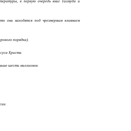
итературы, в первую очередь книг Талмуда и
то они находятся под чрезмерным влиянием
ирового порядка).
исуса Христа.
ньше шести миллионов.
сии.