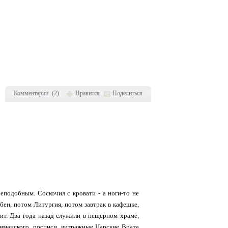
Комментарии
(
2
)
Нравится
Поделиться
еподобным. Соскочил с кровати - а ноги-то не
бен, потом Литургия, потом завтрак в кафешке,
т. Два года назад служили в пещерном храме,
иманского, росписи, витражные Царские Врата