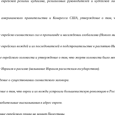
 еврейской религии иудаизма, религиозных руководителей и иудейской л
 американского правительства и Конгресса США, утверждение о том, ч
е еврейско-сионистских сил в пропаганде и насаждении глобализма (Нового м
е еврейских вождей и их последователей в подстрекательстве к распятию И
е еврейского холокоста и утверждение о том, что жертв холокоста было ме
е Израиля в расизме (называние Израиля расистским государством).
ение о существовании сионистского заговора.
ние о том, что евреи и их вожди устроили большевистскую революцию в Рос
кобительные высказывания в адрес евреев.
ание еврейского права на захват Палестины.