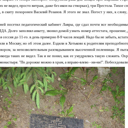
их не видел, просто витраж, даже без икон на створках), три Престола. Тихое
, в скиту похоронен Василий Розанов. Я этого не знал. Погост у них, к слову,
ней посетил педагогический кабинет Лавры, где сдал почти все необходим
ДА. Долго заполнял анкету, звонил домой узнать номер аттестата, прошение, 
 сессия до 11-го. в день примерно 8-9 часов лекций. Надо бы не забыть, кстат
ли в Москву, но об этом далее. Ездили в Хотьково к родителям преподобног
вором, за непозволительным разглядыванием высоченной поленницы. Я пыталс
Никогда таких не видел. Так и не понял, как ее умудрились такую сложить. О
монастыря. "По дорожке можно в храм, а вправо-влево - ни-ни!". Побеседовали.