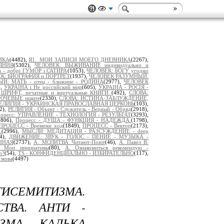
ИКА
(4482),
Я1._МОИ ЗАПИСИ МОЕГО ДНЕВНИКА
(2267),
ЯНИЯ
(5302),
ЧЕЛОВЕК: ВЫЖИВАНИЕ индивидуально и
а - добрі ГУМОР і САТИРА
(1053),
ЧЕЛОВЕК: БОГУ угодно
К: БИОГРАФИЯ и ПОРТРЕТ
(1937),
ЧЕЛОВЕК РАЗУМНЫЙ:
: МАТЬ - отец - ближние - РОДИНА
(2977),
ЧЕЛОВЕК
),
УКРАЇНА і Не российский мир
(605),
УКРАІНА - РОСІЯ -
: ШРИФТ, печатные и виртуальные КНИГИ
(492),
СЛОВА:
ЛЮЧЕВЫЕ ищите
(2330),
СЛОВА: ИСТИНА-ЗАБЛУЖДЕНИЕ,
ЕЛИГИЯ - УКРАИНСКАЯ ПРАВОСЛАВНАЯ ЦЕРКОВЬ
(103),
2),
РЕЛИГИЯ - Объект - Служитель - Верный - Обряд
(2918),
оцесс: УПРАВЛЕНИЕ - ТЕХНОЛОГИЯ - РЕЗУЛЬТАТ
(3293),
1806),
Процесс - ДУША - ФУНКЦИЯ - НАДЕЖДА.
(1798),
ПРОЦЕСС - Времени ход
(1849),
ПРОЦЕСС - Вектор
(2173),
.
(2996),
МЫСЛИ: МЕДИТАЦИЯ - РАЗСУЖДЕНИЕ - deep
54),
ДВИЖЕНИЕ: ЗВУК - ГОЛОС - ПЕНИЕ - МУЗЫКА -
ННАЯ
(2737),
А._МОЛИТВА_Читают-Поют
(46),
А. Павел В.
. Мои инициативы
(80),
А. Ознакомиться рекомендую -
h?
(54),
TS - КОНФИДЕНЦИАЛЬНО - ИЗБИРАТЕЛЬНО
(117),
 мова
(4497)
ТИСЕМИТИЗМА.
ТВА. АНТИ -
ЗМА. КАЛЬКА