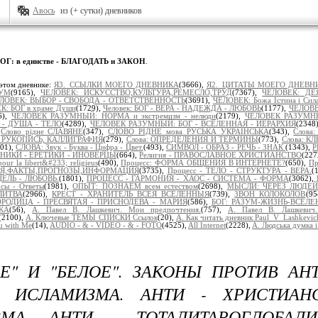
Авось
из (+ сутки) дневников
ОГ: в единстве - БЛАГОДАТЬ и ЗАКОН
.
этом дневнике:
Я3._ССЫЛКИ МОЕГО ДНЕВНИКА
(3666),
Я2._ЦИТАТЫ МОЕГО ДНЕВН
УМ
(9165),
ЧЕЛОВЕК: ИСКУССТВО,КУЛЬТУРА,РЕМЕСЛО,ТРУД
(7367),
ЧЕЛОВЕК: ДЕ
ЛОВЕК: ВЫБОР - СВОБОДА - ОТВЕТСТВЕННОСТЬ
(3691),
ЧЕЛОВЕК: Божа Істина і Сил
К: БОГ в храме Души
(1729),
Человек: БОГ - ВЕРА - НАДЕЖДА - ЛЮБОВЬ
(1177),
ЧЕЛОВЕ
6),
ЧЕЛОВЕК РАЗУМНЫЙ: НОРМА и экстремизм - нелюди
(2179),
ЧЕЛОВЕК РАЗУМНЫЙ
- ДУША - ТЕЛО
(4289),
ЧЕЛОВЕК РАЗУМНЫЙ: БОГ - ВСЕЛЕННАЯ - ИЕРАРХИЯ
(2348
,
Слово рідне СЛАВЯНЕ
(347),
СЛОВО РІДНЕ мова РУСЬКА УКРАЇНСЬКА
(343),
Слова
 РУКОПИСЬ, КАЛЛИГРАФИЯ
(279),
Слова: ОПРЕДЕЛЕНИЯ И ТЕРМИНЫ
(773),
Слова: К
201),
СЛОВА: Звук - Буква - Цифра - Цвет.
(493),
СИМВОЛ - ОБРАЗ - РЕЧЬ - ЗНАК
(1343),
Р
ЛЬНИКИ - ЕРЕТИКИ - ИНОВЕРЦЫ
(664),
Религия - ПРАВОСЛАВНОЕ ХРИСТИАНСТВО
(227
ur la libert&#233; religieus
(490),
Процесс: ФОРМА ОБЩЕНИЯ В ИНТЕРНЕТЕ?
(650),
Пр
ТИЯ,ФАКТЫ,ПРОГНОЗЫ,ИНФОРМАЦИЯ
(3735),
Процесс - ТЕЛО - СТРУКТУРА - ВЕРА.
(
ЦЕЛЬ - ЛЮБОВЬ.
(1801),
ПРОЦЕСС - ГАРМОНИЯ - ХАОС - СИСТЕМА - ФОРМА
(3062),
сы - Ответы
(1981),
ОПЫТ: ПОЗНАЁМ всем естеством
(2698),
МЫСЛИ: ЧЕРЕЗ ЛЮДЕЙ
ЛИТВА
(2966),
КРЕСТ - ХРАНИТЕЛЬ ВСЕЯ ВСЕЛЕННЫЯ
(739),
ЗВОН КОЛОКОЛОВ
(9
ОРОДИЦА - ПРЕСВЯТАЯ - ПРИСНОДЕВА - МАРИЯ
(586),
БОГ: РАЗУМ-ЖИЗНЬ-ВСЕЛЕ
КА
(56),
А. Павел В. Лашкевич. Мои предпочтения.
(757),
А. Павел В. Лашкевич
(2100),
А. Ключевые ТЕМЫ СПИСКИ Ссылок
(20),
А. Как читать дневник Paul_V_Lashkevic
u with Me
(14),
AUDIO - & - VIDEO - & - FOTO
(4525),
All Internet
(2228),
A. Людська думка і
Е" И "БЕЛОЕ". ЗАКОНЫ ПРОТИВ АН
- ИСЛАМИЗМА. АНТИ - ХРИСТИАНС
ЗМА. АНТИ - ТОТАЛИТАРОГЛОБАЛИ