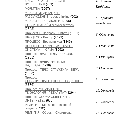
КРЕСТ - ХРАНИТЕЛЬ ВСЕЯ
4. Критика
ВСЕЛЕННЫЯ
(739)
Каббалы.
МОЛИТВА
(2967)
МЫСЛИ: МЕДИТАЦИЯ -
РАЗСУЖДЕНИЕ - deep thinking
(902)
5. Критика
МЫСЛИ: ЧЕРЕЗ ЛЮДЕЙ.
(2996)
еврейства.
ОПЫТ: ПОЗНАЁМ всем естеством
(2698)
Проблемы - Вопросы - Ответы
(1981)
6. Обвинени
ПРОЦЕСС - Вектор
(2173)
ПРОЦЕСС - Времени ход
(1849)
7. Обвинени
ПРОЦЕСС - ГАРМОНИЯ - ХАОС -
СИСТЕМА - ФОРМА
(3062)
Процесс - ДУХ - ЦЕЛЬ - ЛЮБОВЬ.
8. Отрицани
(1801)
Процесс - ДУША - ФУНКЦИЯ -
НАДЕЖДА.
(1798)
9. Обвинени
Процесс - ТЕЛО - СТРУКТУРА - ВЕРА.
(1806)
Процесс:
10. Утвержд
СОБЫТИЯ,ФАКТЫ,ПРОГНОЗЫ,ИНФОРМАЦИЯ
(3736)
Процесс: УПРАВЛЕНИЕ -
11. Утвежде
ТЕХНОЛОГИЯ - РЕЗУЛЬТАТ
(3294)
Процесс: ФОРМА ОБЩЕНИЯ В
ИНТЕРНЕТЕ?
(650)
12. Любые с
РЕЛИГИЯ - Messe pour la liberté
religieus
(490)
РЕЛИГИЯ - Объект - Служитель -
13. Непризн