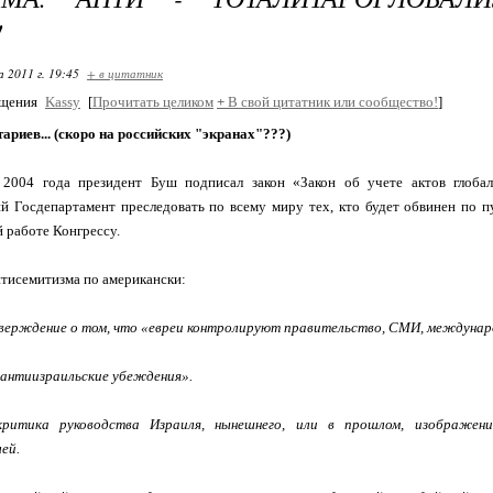
!
 2011 г. 19:45
+ в цитатник
бщения
Kassy
[
Прочитать целиком
+
В свой цитатник или сообщество!
]
ариев... (скоро на российских "экранах"???)
 2004 года президент Буш подписал закон «Закон об учете актов глобал
й Госдепартамент преследовать по всему миру тех, кто будет обвинен по п
 работе Конгрессу.
тисемитизма по американски:
верждение о том, что «евреи контролируют правительство, СМИ, междунар
 антиизраильские убеждения».
критика руководства Израиля, нынешнего, или в прошлом, изображен
ей.