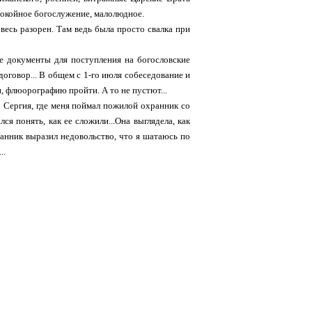
 спокойное богослужение, малолюдное.
 весь разорен. Там ведь была просто свалка при
ые документы для поступления на богословские
договор... В общем с 1-го июля собеседование и
и, флюорографию пройти. А то не пустют...
о Сергия, где меня поймал пожилой охранник со
я понять, как ее сложили...Она выглядела, как
хранник выразил недовольство, что я шатаюсь по
..