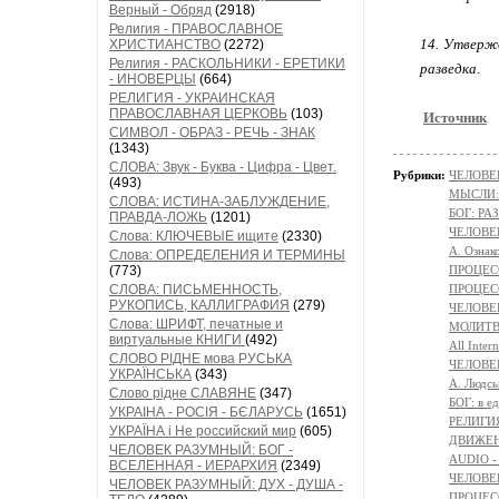
Верный - Обряд
(2918)
Религия - ПРАВОСЛАВНОЕ
14. Утвержд
ХРИСТИАНСТВО
(2272)
Религия - РАСКОЛЬНИКИ - ЕРЕТИКИ
разведка.
- ИНОВЕРЦЫ
(664)
РЕЛИГИЯ - УКРАИНСКАЯ
ПРАВОСЛАВНАЯ ЦЕРКОВЬ
(103)
Источник
СИМВОЛ - ОБРАЗ - РЕЧЬ - ЗНАК
(1343)
СЛОВА: Звук - Буква - Цифра - Цвет.
Рубрики:
ЧЕЛОВЕК
(493)
МЫСЛИ:
СЛОВА: ИСТИНА-ЗАБЛУЖДЕНИЕ,
БОГ: Р
ПРАВДА-ЛОЖЬ
(1201)
ЧЕЛОВЕ
Слова: КЛЮЧЕВЫЕ ищите
(2330)
А. Ознак
Слова: ОПРЕДЕЛЕНИЯ И ТЕРМИНЫ
(773)
ПРОЦЕСС
СЛОВА: ПИСЬМЕННОСТЬ,
ПРОЦЕСС
РУКОПИСЬ, КАЛЛИГРАФИЯ
(279)
ЧЕЛОВЕ
Слова: ШРИФТ, печатные и
МОЛИТ
виртуальные КНИГИ
(492)
All Intern
СЛОВО РІДНЕ мова РУСЬКА
ЧЕЛОВЕ
УКРАЇНСЬКА
(343)
A. Людсь
Слово рідне СЛАВЯНЕ
(347)
БОГ: в 
УКРАІНА - РОСІЯ - БЄЛАРУСЬ
(1651)
РЕЛИГИЯ 
УКРАЇНА і Не российский мир
(605)
ДВИЖЕНИ
ЧЕЛОВЕК РАЗУМНЫЙ: БОГ -
AUDIO -
ВСЕЛЕННАЯ - ИЕРАРХИЯ
(2349)
ЧЕЛОВЕ
ЧЕЛОВЕК РАЗУМНЫЙ: ДУХ - ДУША -
ПРОЦЕСС