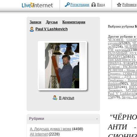
Регистрация
Вход
Рейтинги
Записи
Друзья
Комментарии
Выбрана рубрика
Б
Paul V Lashkevich
Другие рубрики в 
ЧЕЛОВЕК: СОЦИ
группой
(5282),
ЧЕ
ли?
(1254),
ЧЕЛОВЕ
УМ разумный
(238
РАЗУМНЫЙ: ДУХ 
БЄЛАРУСЬ
(1651)
ПИСЬМЕННОСТЬ,
ПРАВДА-ЛОЖЬ
(1
Религия - РАСКО
РЕЛИГИЯ - Messe po
Процесс: СОБЫ
Процесс - ДУХ - 
Проблемы - Вопро
thinking
(902),
МО
ШУМ
(1241),
БОГ
Лашкевич. МУЗЫ
Paul_V_Lashkevich
TS
(179),
Skype: Yo
В друзья
"ЧЁРНО
Рубрики
-
АНТИ 
A. Людська думка і мова
(4498)
СИОНИ
All Internet
(2228)