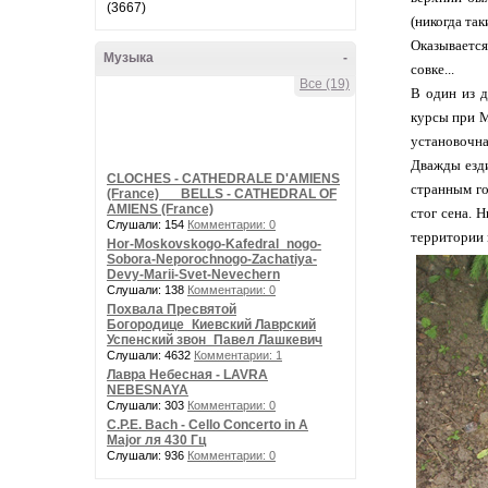
(3667)
(никогда так
Оказывается
Музыка
-
совке...
Все (19)
В один из д
курсы при М
установочная
Дважды езди
CLOCHES - CATHEDRALE D'AMIENS
странным го
(France) __ BELLS - CATHEDRAL OF
AMIENS (France)
стог сена. 
Слушали: 154
Комментарии: 0
территории 
Hor-Moskovskogo-Kafedral_nogo-
Sobora-Neporochnogo-Zachatiya-
Devy-Marii-Svet-Nevechern
Слушали: 138
Комментарии: 0
Похвала Пресвятой
Богородице_Киевский Лаврский
Успенский звон_Павел Лашкевич
Слушали: 4632
Комментарии: 1
Лавра Небесная - LAVRA
NEBESNAYA
Слушали: 303
Комментарии: 0
C.P.E. Bach - Cello Concerto in A
Major ля 430 Гц
Слушали: 936
Комментарии: 0