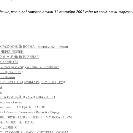
ение, что в подготовке атаки 11 сентября 2001 года на всемирный торгов
 РАЗУМНЫЙ: НОРМА и экстремизм - нелюди
 ЧЕРЕЗ ЛЮДЕЙ.
АЗУМ-ЖИЗНЬ-ВСЕЛЕННАЯ
К: СОЦИУМ
омиться рекомендую - Paul_V_Lashkevich
 - Времени ход
 - Вектор
К: ИСКУССТВО,КУЛЬТУРА,РЕМЕСЛО,ТРУД
ВА
et
К РАЗУМНЫЙ: ДУХ - ДУША - ТЕЛО
ка думка і мова
единстве - БЛАГОДАТЬ и ЗАКОН
- Объект - Служитель - Верный - Обряд
Е: ЗВУК - ГОЛОС - ПЕНИЕ - МУЗЫКА - ШУМ
 & - VIDEO - & - FOTO
К: ДЕЯНИЯ
 - ГАРМОНИЯ - ХАОС - СИСТЕМА - ФОРМА