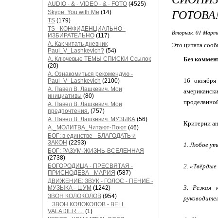
AUDIO - & - VIDEO - & - FOTO
(4525)
ГОТОВА
Skype: You with Me
(14)
TS
(179)
TS - КОНФИДЕНЦИАЛЬНО -
Вторник, 01 Марта
ИЗБИРАТЕЛЬНО
(117)
А. Как читать дневник
Это цитата соо
Paul_V_Lashkevich?
(54)
А. Ключевые ТЕМЫ СПИСКИ Ссылок
Без коммент
(20)
А. Ознакомиться рекомендую -
16 октября
Paul_V_Lashkevich
(2100)
А. Павел В. Лашкевич. Мои
американски
инициативы
(80)
проделанной
А. Павел В. Лашкевич. Мои
предпочтения.
(757)
А. Павел В. Лашкевич. МУЗЫКА
(56)
Критерии ан
А._МОЛИТВА_Читают-Поют
(46)
БОГ: в единстве - БЛАГОДАТЬ и
ЗАКОН
(2293)
1. Любое ут
БОГ: РАЗУМ-ЖИЗНЬ-ВСЕЛЕННАЯ
(2738)
БОГОРОДИЦА - ПРЕСВЯТАЯ -
2. «Твёрдые
ПРИСНОДЕВА - МАРИЯ
(587)
ДВИЖЕНИЕ: ЗВУК - ГОЛОС - ПЕНИЕ -
3. Резкая 
МУЗЫКА - ШУМ
(1242)
ЗВОН КОЛОКОЛОВ
(954)
руководител
ЗВОН КОЛОКОЛОВ - BELL
VALADIER ....
(1)