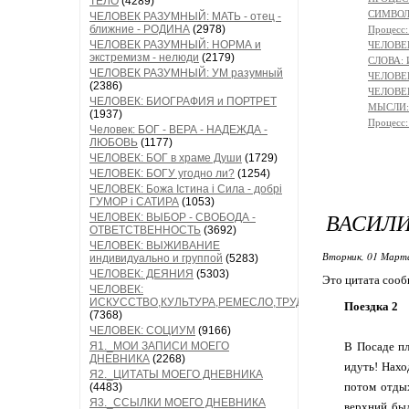
ТЕЛО
(4289)
СИМВОЛ 
ЧЕЛОВЕК РАЗУМНЫЙ: МАТЬ - отец -
ближние - РОДИНА
(2978)
Процесс
ЧЕЛОВЕК РАЗУМНЫЙ: НОРМА и
ЧЕЛОВЕ
экстремизм - нелюди
(2179)
СЛОВА:
ЧЕЛОВЕК РАЗУМНЫЙ: УМ разумный
ЧЕЛОВЕК
(2386)
ЧЕЛОВЕК
ЧЕЛОВЕК: БИОГРАФИЯ и ПОРТРЕТ
МЫСЛИ: 
(1937)
Процес
Человек: БОГ - ВЕРА - НАДЕЖДА -
ЛЮБОВЬ
(1177)
ЧЕЛОВЕК: БОГ в храме Души
(1729)
ЧЕЛОВЕК: БОГУ угодно ли?
(1254)
ЧЕЛОВЕК: Божа Істина і Сила - добрі
ГУМОР і САТИРА
(1053)
ВАСИЛИ
ЧЕЛОВЕК: ВЫБОР - СВОБОДА -
ОТВЕТСТВЕННОСТЬ
(3692)
ЧЕЛОВЕК: ВЫЖИВАНИЕ
Вторник, 01 Марта
индивидуально и группой
(5283)
ЧЕЛОВЕК: ДЕЯНИЯ
(5303)
Это цитата соо
ЧЕЛОВЕК:
ИСКУССТВО,КУЛЬТУРА,РЕМЕСЛО,ТРУД
Поездка 2
(7368)
ЧЕЛОВЕК: СОЦИУМ
(9166)
Я1._МОИ ЗАПИСИ МОЕГО
В Посаде пл
ДНЕВНИКА
(2268)
идуть! Нахо
Я2._ЦИТАТЫ МОЕГО ДНЕВНИКА
потом отдых
(4483)
Я3._ССЫЛКИ МОЕГО ДНЕВНИКА
верхний был