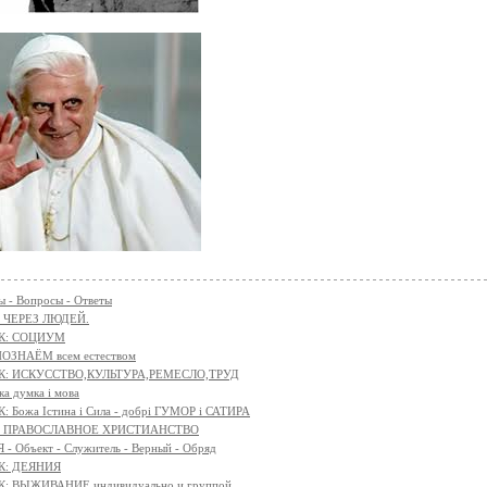
 - Вопросы - Ответы
 ЧЕРЕЗ ЛЮДЕЙ.
К: СОЦИУМ
ОЗНАЁМ всем естеством
К: ИСКУССТВО,КУЛЬТУРА,РЕМЕСЛО,ТРУД
ка думка і мова
 Божа Істина і Сила - добрі ГУМОР і САТИРА
я - ПРАВОСЛАВНОЕ ХРИСТИАНСТВО
- Объект - Служитель - Верный - Обряд
К: ДЕЯНИЯ
: ВЫЖИВАНИЕ индивидуально и группой