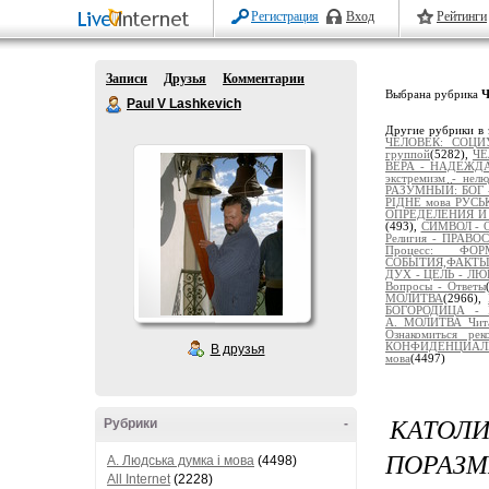
Регистрация
Вход
Рейтинги
Записи
Друзья
Комментарии
Выбрана рубрика
Ч
Paul V Lashkevich
Другие рубрики в 
ЧЕЛОВЕК: СОЦИ
группой
(5282),
ЧЕ
ВЕРА - НАДЕЖД
экстремизм - нелю
РАЗУМНЫЙ: БОГ 
РІДНЕ мова РУС
ОПРЕДЕЛЕНИЯ И
(493),
СИМВОЛ - О
Религия - ПРАВ
Процесс: Ф
СОБЫТИЯ,ФАКТ
ДУХ - ЦЕЛЬ - ЛЮ
Вопросы - Ответы
МОЛИТВА
(2966),
БОГОРОДИЦА - 
А._МОЛИТВА_Чит
Ознакомиться рек
КОНФИДЕНЦИАЛЬ
В друзья
мова
(4497)
КАТОЛ
Рубрики
-
ПОРАЗ
A. Людська думка і мова
(4498)
All Internet
(2228)