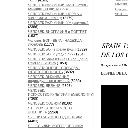
ТЕЛО
(4289)
МЫСЛИ: 
ЧЕЛОВЕК РАЗУМНЫЙ: МАТЬ - отец -
ближние - РОДИНА
(2978)
Процес
ЧЕЛОВЕК РАЗУМНЫЙ: НОРМА и
ЧЕЛОВЕ
экстремизм - нелюди
(2179)
ЧЕЛОВЕК РАЗУМНЫЙ: УМ разумный
(2386)
ЧЕЛОВЕК: БИОГРАФИЯ и ПОРТРЕТ
(1937)
Человек: БОГ - ВЕРА - НАДЕЖДА -
SPAIN 1
ЛЮБОВЬ
(1177)
ЧЕЛОВЕК: БОГ в храме Души
(1729)
DE LOS 
ЧЕЛОВЕК: БОГУ угодно ли?
(1254)
ЧЕЛОВЕК: Божа Істина і Сила - добрі
ГУМОР і САТИРА
(1053)
Воскресенье, 03 Ию
ЧЕЛОВЕК: ВЫБОР - СВОБОДА -
ОТВЕТСТВЕННОСТЬ
(3692)
DESFILE DE LA
ЧЕЛОВЕК: ВЫЖИВАНИЕ
индивидуально и группой
(5283)
ЧЕЛОВЕК: ДЕЯНИЯ
(5303)
ЧЕЛОВЕК:
ИСКУССТВО,КУЛЬТУРА,РЕМЕСЛО,ТРУД
(7368)
ЧЕЛОВЕК: СОЦИУМ
(9166)
Я1._МОИ ЗАПИСИ МОЕГО
ДНЕВНИКА
(2268)
Я2._ЦИТАТЫ МОЕГО ДНЕВНИКА
(4483)
Я3._ССЫЛКИ МОЕГО ДНЕВНИКА