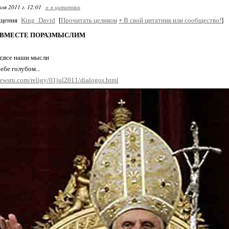
ля 2011 г. 12:01
+ в цитатник
бщения
King_David
[
Прочитать целиком
+
В свой цитатник или сообщество!
]
 ВМЕСТЕ ПОРАЗМЫСЛИМ
ог,все наши мысли
ебе голубом...
ewsru.com/religy/01jul2011/dialogos.html