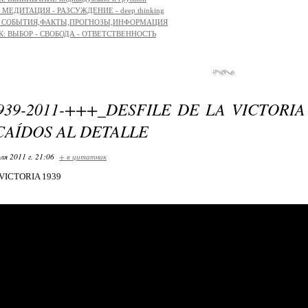
МЕДИТАЦИЯ - РАЗСУЖДЕНИЕ - deep thinking
с: СОБЫТИЯ,ФАКТЫ,ПРОГНОЗЫ,ИНФОРМАЦИЯ
К: ВЫБОР - СВОБОДА - ОТВЕТСТВЕННОСТЬ
939-2011-+++_DESFILE DE LA VICTORIA
CAÍDOS AL DETALLE
ля 2011 г. 21:06
+ в цитатник
 VICTORIA 1939