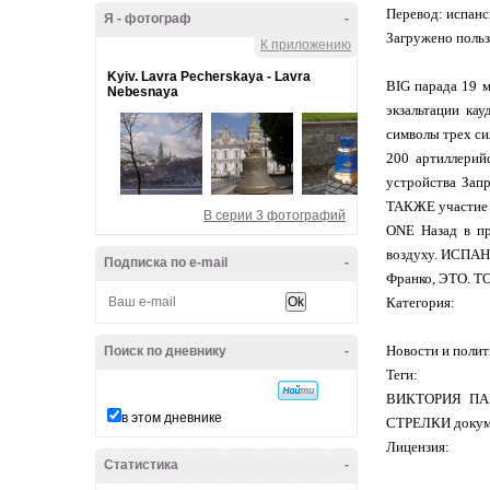
Перевод: испанс
Я - фотограф
-
Загружено пользо
К приложению
Kyiv. Lavra Pecherskaya - Lavra
BIG парада 19 
Nebesnaya
экзальтации ка
символы трех си
200 артиллерий
устройства Запр
ТАКЖЕ участие 
В серии 3 фотографий
ONE Назад в пр
воздуху. ИСПАН
Подписка по e-mail
-
Франко, ЭТО. 
Категория:
Новости и полит
Поиск по дневнику
-
Теги:
ВИКТОРИЯ ПАР
в этом дневнике
СТРЕЛКИ докуме
Лицензия:
Статистика
-