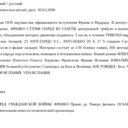
кий > русский
вателем salvanf, дата: 30.03.2008
мая 1939 задуман как официального вступления Франко в Мадриде. В цент
удильо. ФРАНКО СТУЛЬЯ ПАРАД ИЗ ГАЗЕТЫ центральной трибуне в военно
л, объединение которых движение поднялось. 5 часов, в течение ТРИБУНА м
ских батарей, 25 ANTI-TANQU Е.С., ANTI-AEREO 20 S, 27 S отрядов Caval
осов и фаланг пальцев. Материал состоит из 150 боевых танков, 500 мотоци
в параде португальском, немецком и итальянском языках. Новый режим ХОЧ
ошлое (Francisco Franco). Каудильо Франсиско Франко Испания, НАЧАЛ
ИЯ большой и бесплатно. Снизилась на Бога и Испанию, НАСТОЯЩЕЕ. Хосе
TOP ИСПАНИЯ. VIVA ИСПАНИЯ
ика
АД ГРАЖДАНСКОЙ ВОЙНЫ ФРАНКО Примо де Ривера фаланга DJ.SALV
нтальная новости политической пропаганды