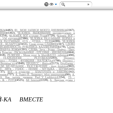
ИКА
(4482),
Я1._МОИ ЗАПИСИ МОЕГО ДНЕВНИКА
(2267),
ЯНИЯ
(5302),
ЧЕЛОВЕК: ВЫЖИВАНИЕ индивидуально и
(1254),
ЧЕЛОВЕК: БОГ в храме Души
(1729),
Человек: БОГ -
 УМ разумный
(2386),
ЧЕЛОВЕК РАЗУМНЫЙ: НОРМА и
ЕК РАЗУМНЫЙ: ДУХ - ДУША - ТЕЛО
(4289),
ЧЕЛОВЕК
ІЯ - БЄЛАРУСЬ
(1651),
Слово рідне СЛАВЯНЕ
(347),
СЛОВО
ПИСЬМЕННОСТЬ, РУКОПИСЬ, КАЛЛИГРАФИЯ
(279),
Слова:
ПРАВДА-ЛОЖЬ
(1201),
СЛОВА: Звук - Буква - Цифра - Цвет.
),
Религия - РАСКОЛЬНИКИ - ЕРЕТИКИ - ИНОВЕРЦЫ
(664),
2918),
РЕЛИГИЯ - Messe pour la libert&#233; religieus
(490),
 ТЕХНОЛОГИЯ - РЕЗУЛЬТАТ
(3293),
Процесс:
цесс - ДУША - ФУНКЦИЯ - НАДЕЖДА.
(1798),
Процесс -
Времени ход
(1849),
ПРОЦЕСС - Вектор
(2173),
Проблемы -
И: МЕДИТАЦИЯ - РАЗСУЖДЕНИЕ - deep thinking
(902),
Е: ЗВУК - ГОЛОС - ПЕНИЕ - МУЗЫКА - ШУМ
(1241),
737),
БОГ: в единстве - БЛАГОДАТЬ и ЗАКОН
(2292),
тения.
(757),
А. Павел В. Лашкевич. Мои инициативы
(80),
А.
А. Как читать дневник Paul_V_Lashkevich?
(54),
TS -
- & - FOTO
(4525),
All Internet
(2228),
A. Людська думка і
-КА ВМЕСТЕ