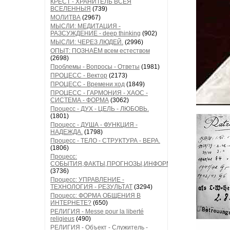
КРЕСТ - ХРАНИТЕЛЬ ВСЕЯ
ВСЕЛЕННЫЯ
(739)
МОЛИТВА
(2967)
МЫСЛИ: МЕДИТАЦИЯ -
РАЗСУЖДЕНИЕ - deep thinking
(902)
МЫСЛИ: ЧЕРЕЗ ЛЮДЕЙ.
(2996)
ОПЫТ: ПОЗНАЁМ всем естеством
(2698)
Проблемы - Вопросы - Ответы
(1981)
ПРОЦЕСС - Вектор
(2173)
ПРОЦЕСС - Времени ход
(1849)
ПРОЦЕСС - ГАРМОНИЯ - ХАОС -
СИСТЕМА - ФОРМА
(3062)
Процесс - ДУХ - ЦЕЛЬ - ЛЮБОВЬ.
(1801)
Процесс - ДУША - ФУНКЦИЯ -
НАДЕЖДА.
(1798)
Процесс - ТЕЛО - СТРУКТУРА - ВЕРА.
(1806)
Процесс:
СОБЫТИЯ,ФАКТЫ,ПРОГНОЗЫ,ИНФОРМАЦИЯ
(3736)
Процесс: УПРАВЛЕНИЕ -
ТЕХНОЛОГИЯ - РЕЗУЛЬТАТ
(3294)
Процесс: ФОРМА ОБЩЕНИЯ В
ИНТЕРНЕТЕ?
(650)
РЕЛИГИЯ - Messe pour la liberté
religieus
(490)
РЕЛИГИЯ - Объект - Служитель -