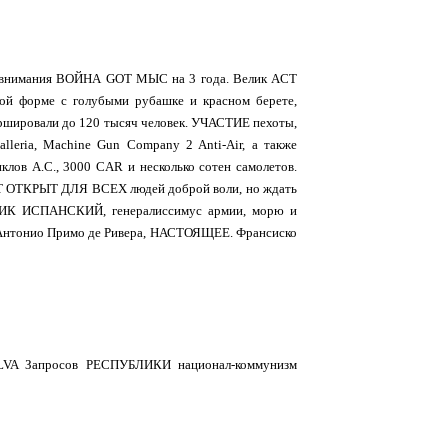
ре внимания ВОЙНА GOT МЫС на 3 года. Велик ACT
й форме с голубыми рубашке и красном берете,
аршировали до 120 тысяч человек. УЧАСТИЕ пехоты,
leria, Machine Gun Company 2 Anti-Air, а также
клов А.С., 3000 CAR и несколько сотен самолетов.
ЕТ ОТКРЫТ ДЛЯ ВСЕХ людей доброй воли, но ждать
ЬНИК ИСПАНСКИЙ, генералиссимус армии, морю и
 Антонио Примо де Ривера, НАСТОЯЩЕЕ. Франсиско
A Запросов РЕСПУБЛИКИ национал-коммунизм