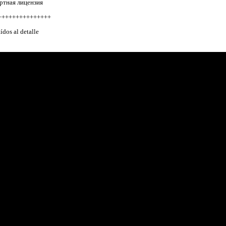
ртная лицензия
+++++++++++++++
ídos al detalle