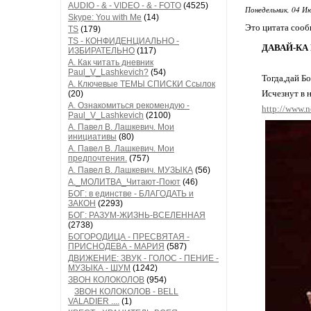
AUDIO - & - VIDEO - & - FOTO
(4525)
Понедельник, 04 Ию
Skype: You with Me
(14)
Это цитата соо
TS
(179)
TS - КОНФИДЕНЦИАЛЬНО -
ДАВАЙ-КА
ИЗБИРАТЕЛЬНО
(117)
А. Как читать дневник
Paul_V_Lashkevich?
(54)
Тогда,дай Б
А. Ключевые ТЕМЫ СПИСКИ Ссылок
Исчезнут в н
(20)
А. Ознакомиться рекомендую -
http://www.n
Paul_V_Lashkevich
(2100)
А. Павел В. Лашкевич. Мои
инициативы
(80)
А. Павел В. Лашкевич. Мои
предпочтения.
(757)
А. Павел В. Лашкевич. МУЗЫКА
(56)
А._МОЛИТВА_Читают-Поют
(46)
БОГ: в единстве - БЛАГОДАТЬ и
ЗАКОН
(2293)
БОГ: РАЗУМ-ЖИЗНЬ-ВСЕЛЕННАЯ
(2738)
БОГОРОДИЦА - ПРЕСВЯТАЯ -
ПРИСНОДЕВА - МАРИЯ
(587)
ДВИЖЕНИЕ: ЗВУК - ГОЛОС - ПЕНИЕ -
МУЗЫКА - ШУМ
(1242)
ЗВОН КОЛОКОЛОВ
(954)
ЗВОН КОЛОКОЛОВ - BELL
VALADIER ....
(1)