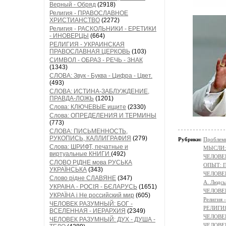
Верный - Обряд
(2918)
Религия - ПРАВОСЛАВНОЕ
ХРИСТИАНСТВО
(2272)
Религия - РАСКОЛЬНИКИ - ЕРЕТИКИ
- ИНОВЕРЦЫ
(664)
РЕЛИГИЯ - УКРАИНСКАЯ
ПРАВОСЛАВНАЯ ЦЕРКОВЬ
(103)
СИМВОЛ - ОБРАЗ - РЕЧЬ - ЗНАК
(1343)
СЛОВА: Звук - Буква - Цифра - Цвет.
(493)
СЛОВА: ИСТИНА-ЗАБЛУЖДЕНИЕ,
ПРАВДА-ЛОЖЬ
(1201)
Слова: КЛЮЧЕВЫЕ ищите
(2330)
Слова: ОПРЕДЕЛЕНИЯ И ТЕРМИНЫ
(773)
СЛОВА: ПИСЬМЕННОСТЬ,
РУКОПИСЬ, КАЛЛИГРАФИЯ
(279)
Рубрики:
Проблемы
Слова: ШРИФТ, печатные и
МЫСЛИ:
виртуальные КНИГИ
(492)
ЧЕЛОВЕ
СЛОВО РІДНЕ мова РУСЬКА
ОПЫТ: П
УКРАЇНСЬКА
(343)
ЧЕЛОВЕ
Слово рідне СЛАВЯНЕ
(347)
A. Людсь
УКРАІНА - РОСІЯ - БЄЛАРУСЬ
(1651)
ЧЕЛОВЕК:
УКРАЇНА і Не российский мир
(605)
Религи
ЧЕЛОВЕК РАЗУМНЫЙ: БОГ -
РЕЛИГИЯ 
ВСЕЛЕННАЯ - ИЕРАРХИЯ
(2349)
ЧЕЛОВЕ
ЧЕЛОВЕК РАЗУМНЫЙ: ДУХ - ДУША -
ЧЕЛОВЕК