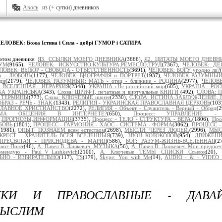
Авось
из (+ сутки) дневников
ЕЛОВЕК: Божа Істина і Сила - добрі ГУМОР і САТИРА
.
этом дневнике:
Я3._ССЫЛКИ МОЕГО ДНЕВНИКА
(3666),
Я2._ЦИТАТЫ МОЕГО ДНЕВН
УМ
(9165),
ЧЕЛОВЕК: ИСКУССТВО,КУЛЬТУРА,РЕМЕСЛО,ТРУД
(7367),
ЧЕЛОВЕК: ДЕ
ЛОВЕК: ВЫБОР - СВОБОДА - ОТВЕТСТВЕННОСТЬ
(3691),
ЧЕЛОВЕК: БОГУ угодно ли?
А - ЛЮБОВЬ
(1177),
ЧЕЛОВЕК: БИОГРАФИЯ и ПОРТРЕТ
(1937),
ЧЕЛОВЕК РАЗУМНЫЙ:
ди
(2179),
ЧЕЛОВЕК РАЗУМНЫЙ: МАТЬ - отец - ближние - РОДИНА
(2977),
ЧЕЛОВ
- ВСЕЛЕННАЯ - ИЕРАРХИЯ
(2348),
УКРАЇНА і Не российский мир
(605),
УКРАІНА - РОС
ЬКА УКРАЇНСЬКА
(343),
Слова: ШРИФТ, печатные и виртуальные КНИГИ
(492),
СЛОВА: 
 ТЕРМИНЫ
(773),
Слова: КЛЮЧЕВЫЕ ищите
(2330),
СЛОВА: ИСТИНА-ЗАБЛУЖДЕНИЕ, 
БРАЗ - РЕЧЬ - ЗНАК
(1343),
РЕЛИГИЯ - УКРАИНСКАЯ ПРАВОСЛАВНАЯ ЦЕРКОВЬ
(103
ОСЛАВНОЕ ХРИСТИАНСТВО
(2272),
РЕЛИГИЯ - Объект - Служитель - Верный - Обряд
(
ОРМА ОБЩЕНИЯ В ИНТЕРНЕТЕ?
(650),
Процесс: УПРАВЛЕНИЕ -
Ы,ПРОГНОЗЫ,ИНФОРМАЦИЯ
(3735),
Процесс - ТЕЛО - СТРУКТУРА - ВЕРА.
(1806),
Про
БОВЬ.
(1801),
ПРОЦЕСС - ГАРМОНИЯ - ХАОС - СИСТЕМА - ФОРМА
(3062),
ПРОЦЕСС - 
(1981),
ОПЫТ: ПОЗНАЁМ всем естеством
(2698),
МЫСЛИ: ЧЕРЕЗ ЛЮДЕЙ.
(2996),
МЫСЛ
КРЕСТ - ХРАНИТЕЛЬ ВСЕЯ ВСЕЛЕННЫЯ
(739),
ЗВОН КОЛОКОЛОВ
(954),
ДВИЖЕНИ
ПРЕСВЯТАЯ - ПРИСНОДЕВА - МАРИЯ
(586),
БОГ: РАЗУМ-ЖИЗНЬ-ВСЕЛЕННАЯ
(2
ают-Поют
(46),
А. Павел В. Лашкевич. МУЗЫКА
(56),
А. Павел В. Лашкевич. Мои предпоч
омендую - Paul_V_Lashkevich
(2100),
А. Ключевые ТЕМЫ СПИСКИ Ссылок
(20),
НО - ИЗБИРАТЕЛЬНО
(117),
TS
(179),
Skype: You with Me
(14),
AUDIO - & - VIDEO 
ИКИ И ПРАВОСЛАВНЫЕ - ДАВАЙ
МЫСЛИМ