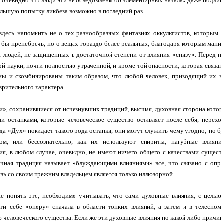
очевидно что люди эти не осведомлены об элементарных началах даже подлин
льшую попытку ликбеза возможно в последний раз.
десь напомнить не о тех разнообразных фантазиях оккультистов, которым
бы пренебречь, но о вещах гораздо более реальных, благодаря которым мани
 людей, не защищенных в достаточной степени от влияния «снизу». Перед 
й науки, почти полностью утраченной, и кроме той опасности, которая связан
ны и скомбинированы таким образом, что любой человек, приводящий их в
зрительного характера.
и», сохранившиеся от исчезнувших традиций, высшая, духовная сторона кото
и останками, которые человеческое существо оставляет после себя, перех
гда «Дух» покидает такого рода останки, они могут служить чему угодно; но б
ом, или бессознательно, как их используют спириты, пагубные влияни
ия, в любом случае, очевидно, не имеют ничего общего с качествами сущест
чная традиция называет «блуждающими влияниями» все, что связано с опр
язь со своим прежним владельцем является только иллюзорной.
е понять это, необходимо учитывать, что сами духовные влияния, с цель
ти себе «опору» сначала в области тонких влияний, а затем и в телесно
 человеческого существа. Если же эти духовные влияния по какой-либо причи