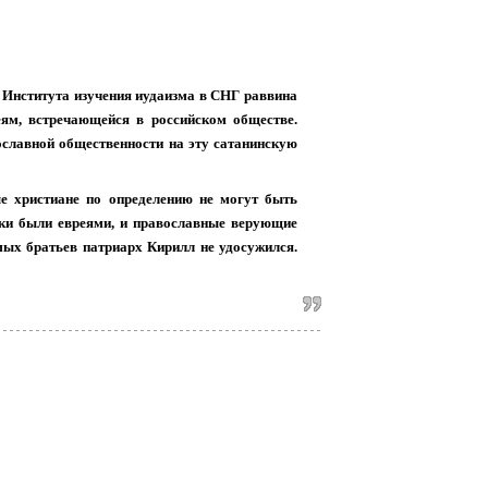
 Института изучения иудаизма в СНГ раввина
ям, встречающейся в российском обществе.
славной общественности на эту сатанинскую
ные христиане по определению не могут быть
ники были евреями, и православные верующие
мых братьев патриарх Кирилл не удосужился.