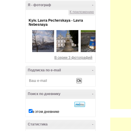
Я - фотограф
-
К приложению
Kyiv. Lavra Pecherskaya - Lavra
Nebesnaya
В серии 3 фотографий
Подписка по e-mail
-
Поиск по дневнику
-
в этом дневнике
Статистика
-