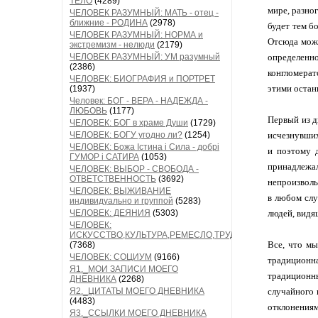
ТЕЛО
(4289)
мире, разно
ЧЕЛОВЕК РАЗУМНЫЙ: МАТЬ - отец -
ближние - РОДИНА
(2978)
будет тем б
ЧЕЛОВЕК РАЗУМНЫЙ: НОРМА и
Отсюда можн
экстремизм - нелюди
(2179)
ЧЕЛОВЕК РАЗУМНЫЙ: УМ разумный
определен
(2386)
конгломерат
ЧЕЛОВЕК: БИОГРАФИЯ и ПОРТРЕТ
этими остан
(1937)
Человек: БОГ - ВЕРА - НАДЕЖДА -
ЛЮБОВЬ
(1177)
Первый из д
ЧЕЛОВЕК: БОГ в храме Души
(1729)
ЧЕЛОВЕК: БОГУ угодно ли?
(1254)
исчезнувших
ЧЕЛОВЕК: Божа Істина і Сила - добрі
и поэтому 
ГУМОР і САТИРА
(1053)
принадлежа
ЧЕЛОВЕК: ВЫБОР - СВОБОДА -
ОТВЕТСТВЕННОСТЬ
(3692)
непроизволь
ЧЕЛОВЕК: ВЫЖИВАНИЕ
в любом слу
индивидуально и группой
(5283)
ЧЕЛОВЕК: ДЕЯНИЯ
(5303)
людей, видя
ЧЕЛОВЕК:
ИСКУССТВО,КУЛЬТУРА,РЕМЕСЛО,ТРУД
Все, что мы
(7368)
ЧЕЛОВЕК: СОЦИУМ
(9166)
традиционна
Я1._МОИ ЗАПИСИ МОЕГО
традиционны
ДНЕВНИКА
(2268)
Я2._ЦИТАТЫ МОЕГО ДНЕВНИКА
случайного 
(4483)
отклонениям
Я3._ССЫЛКИ МОЕГО ДНЕВНИКА