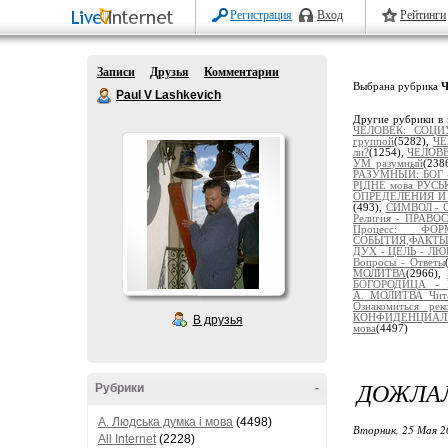
Регистрация
Вход
Рейтинги
Записи
Друзья
Комментарии
Выбрана рубрика
Ч
Paul V Lashkevich
Другие рубрики в 
ЧЕЛОВЕК: СОЦИ
группой
(5282),
ЧЕ
ли?
(1254),
ЧЕЛОВЕ
УМ разумный
(238
РАЗУМНЫЙ: БОГ 
РІДНЕ мова РУС
ОПРЕДЕЛЕНИЯ И
(493),
СИМВОЛ - О
Религия - ПРАВ
Процесс: Ф
СОБЫТИЯ,ФАКТ
ДУХ - ЦЕЛЬ - ЛЮ
Вопросы - Ответы
МОЛИТВА
(2966),
БОГОРОДИЦА - 
А._МОЛИТВА_Чит
Ознакомиться рек
КОНФИДЕНЦИАЛЬ
В друзья
мова
(4497)
ДОЖЛАЛ
Рубрики
-
A. Людська думка і мова
(4498)
Вторник, 25 Мая 2
All Internet
(2228)