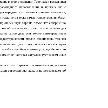
енно в этом отношении Таро, как и всякая иная
правомерного использования и применению с
для передачи и управления тонкими влияниями,
и тогда, когда те же самые тонкие влияния будут
диционных наук хорошо объясняет совершенно
 это обстоятельство остается непонятным для
где на самом деле есть только некоторые меры
редосторожности вполне обоснованы, так как
да-то живым существом; поскольку всякая порча
 по себе способны производить, где бы они ни
кромантии», которая актуализирует совсем иные
годаря этому открываются возможности, намного
 наши современники даже и не подозревают об