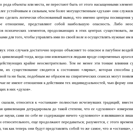
го рода объекты или места, не перестают быть от этого насыщенными элемент
олее устойчивым и сильным, чем более могущественным «духам» они служили 
о сделать логически обоснованный вывод, что именно центры посвящения уг
ное отношение, представляют собой наибольшую опасность. Либо не
ов психических элементов, продолжающих в этих центрах существовать, л
ками для того, чтобы управлять ими по своей воле и осуществлять нужные им в
вух этих случаев достаточно хорошо объясняет то опасное и пагубное возде
 цивилизаций тогда, когда они извлекаются людьми вроде современных архео
действующих крайне неосмотрительно. Тем не менее эти тонкие влияния с
ли, их существование сводится к состоянию «лярвы», которая способна 
ной та ни была; подобным же образом на спиритических сеансах могут появл
чае не имеют отношения к действиям тех индивидуальностей, чью форму о
щих в них «духов».
 сказали, относится к «останкам» полностью исчезнувших традиций; вместе
я цивилизация деградировала до такой степени, что ее «духовное» измерен
е науки, сами по себе не содержащие ничего «духовного» и являвшиеся ли
и относительного, еще продолжают передаваться; разумеется, с этого време
, так как теперь они будут представлять собой то же самое, что и «останки», 