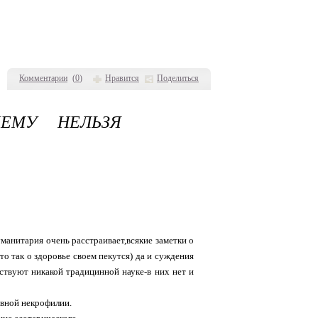
Комментарии
(
0
)
Нравится
Поделиться
ЧЕМУ НЕЛЬЗЯ
манитария очень расстраивает,всякие заметки о
о так о здоровье своем пекутся) да и суждения
ствуют никакой традицинной науке-в них нет и
овной некрофилии.