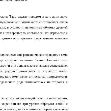
но эзотерического.
 карты Таро служат поводом и которыми легко
пулирование с этими картами становится очень
нами, в сущности, непонятные обломки древней
а с их характером «останков», эти карты еще и
 движение, открывает дверь тонким влияниям
рых исчезла еще раньше, можно сравнить с теми
оди в другое состояние бытия. Начиная с того
удут ли они использоваться вполне сознательно,
я, распространяющиеся в результате такого
ва, которому ранее эти останки принадлежали.
еделенного рода активностью с их стороны, и
ю вступить во взаимодействие с нашим миром,
м мире; эти же три уровня образуют собой и
не исчезают, то их прежние «опоры» в телесном