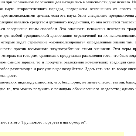
они при нормальном положении дел находились в зависимости, уже исчезла. Им
ая наука второстепенного порядка, подвержена отклонению от своего 
противоположными целями; если эта наука была специально предназначена 
следние являлись средством духовного воздействия, то она останется таковой 
ться совершенно иным способом. Эта опасность искажения некоторых тра
е для любой традиционной цивилизации ограничений на их использование;
 которые видят стремление «монополизировать» определенные знания там, 
жности против возможного злоупотребления этими знаниями. Эти меры п
о которых мы говорим, сравнимы с продуктами разложения того, что было ког
ном смысле заразна, то и продукты разложения исчезнувших традиций сами
особое разлагающее и разрушающее воздействие. Здесь есть что-то вроде «не
чем просто
овеческих индивидуальностей, что, бесспорно, не менее опасно, так как бла
щие то, что можно получить с помощью обыкновенного колдовства; однако
ал от этого "Группового портрета в натюрморте".