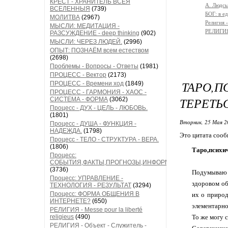
КРЕСТ - ХРАНИТЕЛЬ ВСЕЯ
A. Людсь
ВСЕЛЕННЫЯ
(739)
БОГ: в 
МОЛИТВА
(2967)
Религи
МЫСЛИ: МЕДИТАЦИЯ -
РЕЛИГИЯ 
РАЗСУЖДЕНИЕ - deep thinking
(902)
МЫСЛИ: ЧЕРЕЗ ЛЮДЕЙ.
(2996)
ОПЫТ: ПОЗНАЁМ всем естеством
(2698)
Проблемы - Вопросы - Ответы
(1981)
ПРОЦЕСС - Вектор
(2173)
ТАРО,
ПРОЦЕСС - Времени ход
(1849)
ПРОЦЕСС - ГАРМОНИЯ - ХАОС -
ТЕРЕТЬ
СИСТЕМА - ФОРМА
(3062)
Процесс - ДУХ - ЦЕЛЬ - ЛЮБОВЬ.
(1801)
Вторник, 25 Мая 2
Процесс - ДУША - ФУНКЦИЯ -
НАДЕЖДА.
(1798)
Это цитата соо
Процесс - ТЕЛО - СТРУКТУРА - ВЕРА.
(1806)
Таро,психи
Процесс:
СОБЫТИЯ,ФАКТЫ,ПРОГНОЗЫ,ИНФОРМАЦИЯ
(3736)
Подумываю о
Процесс: УПРАВЛЕНИЕ -
здоровом об
ТЕХНОЛОГИЯ - РЕЗУЛЬТАТ
(3294)
Процесс: ФОРМА ОБЩЕНИЯ В
их о природ
ИНТЕРНЕТЕ?
(650)
элементарно
РЕЛИГИЯ - Messe pour la liberté
religieus
(490)
То же могу 
РЕЛИГИЯ - Объект - Служитель -