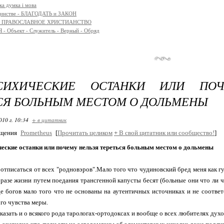
ка думка і мова
единстве - БЛАГОДАТЬ и ЗАКОН
я - ПРАВОСЛАВНОЕ ХРИСТИАНСТВО
- Объект - Служитель - Верный - Обряд
ПСИХИЧЕСКИЕ ОСТАНКИ ИЛИ ПО
СЯ БОЛЬНЫМ МЕСТОМ О ДОЛЬМЕНЫ
010 г. 10:34
+ в цитатник
бщения
Prometheus
[
Прочитать целиком
+
В свой цитатник или сообщество!
]
ческие останки или почему нельзя тереться больным местом о дольмены
тписаться от всех "родновэров".Мало того что чудиновский бред меня как гу
разе жизни путем поедания трансгенной капусты бесят (больные они что ли чт
е богов мало того что не основаны на аутентичных источниках и не соответ
го чувства меры.
сказать и о всякого рода тарологах-ортодоксах и вообще о всех любителях дух