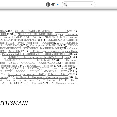
ИКА
(4482),
Я1._МОИ ЗАПИСИ МОЕГО ДНЕВНИКА
(2267),
ЯНИЯ
(5302),
ЧЕЛОВЕК: ВЫЖИВАНИЕ индивидуально и
а - добрі ГУМОР і САТИРА
(1053),
ЧЕЛОВЕК: БОГУ угодно
К: БИОГРАФИЯ и ПОРТРЕТ
(1937),
ЧЕЛОВЕК РАЗУМНЫЙ:
: МАТЬ - отец - ближние - РОДИНА
(2977),
ЧЕЛОВЕК
ІЯ - БЄЛАРУСЬ
(1651),
Слово рідне СЛАВЯНЕ
(347),
СЛОВО
ПИСЬМЕННОСТЬ, РУКОПИСЬ, КАЛЛИГРАФИЯ
(279),
Слова:
ПРАВДА-ЛОЖЬ
(1201),
СЛОВА: Звук - Буква - Цифра - Цвет.
),
Религия - РАСКОЛЬНИКИ - ЕРЕТИКИ - ИНОВЕРЦЫ
(664),
2918),
РЕЛИГИЯ - Messe pour la libert&#233; religieus
(490),
 ТЕХНОЛОГИЯ - РЕЗУЛЬТАТ
(3293),
Процесс:
цесс - ДУША - ФУНКЦИЯ - НАДЕЖДА.
(1798),
Процесс -
Времени ход
(1849),
ПРОЦЕСС - Вектор
(2173),
Проблемы -
И: МЕДИТАЦИЯ - РАЗСУЖДЕНИЕ - deep thinking
(902),
Е: ЗВУК - ГОЛОС - ПЕНИЕ - МУЗЫКА - ШУМ
(1241),
737),
БОГ: в единстве - БЛАГОДАТЬ и ЗАКОН
(2292),
тения.
(757),
А. Павел В. Лашкевич. Мои инициативы
(80),
А.
А. Как читать дневник Paul_V_Lashkevich?
(54),
TS -
- & - FOTO
(4525),
All Internet
(2228),
A. Людська думка і
ТИЗМА!!!