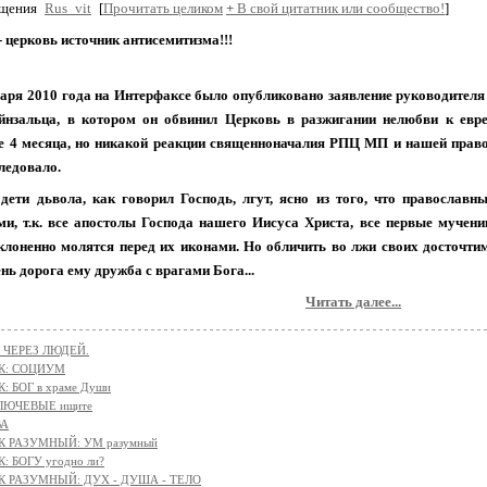
бщения
Rus_vit
[
Прочитать целиком
+
В свой цитатник или сообщество!
]
 церковь источник антисемитизма!!!
варя 2010 года на Интерфаксе было опубликовано заявление руководителя
нзальца, в котором он обвинил Церковь в разжигании нелюбви к евре
 4 месяца, но никакой реакции священноначалия РПЦ МП и нашей право
ледовало.
 дети дьвола, как говорил Господь, лгут, ясно из того, что православ
ми, т.к. все апостолы Господа нашего Иисуса Христа, все первые муче
клоненно молятся перед их иконами. Но обличить во лжи своих досточти
нь дорога ему дружба с врагами Бога...
Читать далее...
 ЧЕРЕЗ ЛЮДЕЙ.
К: СОЦИУМ
: БОГ в храме Души
КЛЮЧЕВЫЕ ищите
ВА
К РАЗУМНЫЙ: УМ разумный
: БОГУ угодно ли?
К РАЗУМНЫЙ: ДУХ - ДУША - ТЕЛО