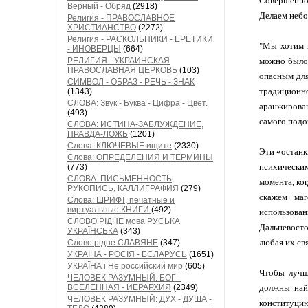
Совершенно 
Верный - Обряд
(2918)
Делаем небо
Религия - ПРАВОСЛАВНОЕ
ХРИСТИАНСТВО
(2272)
Религия - РАСКОЛЬНИКИ - ЕРЕТИКИ
"Мы хотим з
- ИНОВЕРЦЫ
(664)
РЕЛИГИЯ - УКРАИНСКАЯ
можно было 
ПРАВОСЛАВНАЯ ЦЕРКОВЬ
(103)
опасным для
СИМВОЛ - ОБРАЗ - РЕЧЬ - ЗНАК
традиционно
(1343)
СЛОВА: Звук - Буква - Цифра - Цвет.
аранжирова
(493)
самого подо
СЛОВА: ИСТИНА-ЗАБЛУЖДЕНИЕ,
ПРАВДА-ЛОЖЬ
(1201)
Слова: КЛЮЧЕВЫЕ ищите
(2330)
Эти «останк
Слова: ОПРЕДЕЛЕНИЯ И ТЕРМИНЫ
психическим
(773)
СЛОВА: ПИСЬМЕННОСТЬ,
момента, ко
РУКОПИСЬ, КАЛЛИГРАФИЯ
(279)
скажем маг
Слова: ШРИФТ, печатные и
виртуальные КНИГИ
(492)
использован
СЛОВО РІДНЕ мова РУСЬКА
Дальневосто
УКРАЇНСЬКА
(343)
любая их св
Слово рідне СЛАВЯНЕ
(347)
УКРАІНА - РОСІЯ - БЄЛАРУСЬ
(1651)
УКРАЇНА і Не российский мир
(605)
Чтобы лучш
ЧЕЛОВЕК РАЗУМНЫЙ: БОГ -
ВСЕЛЕННАЯ - ИЕРАРХИЯ
(2349)
должны най
ЧЕЛОВЕК РАЗУМНЫЙ: ДУХ - ДУША -
конституцию