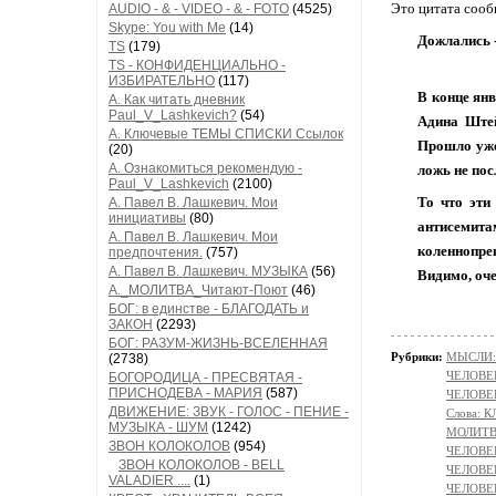
Это цитата соо
AUDIO - & - VIDEO - & - FOTO
(4525)
Skype: You with Me
(14)
Дожлались -
TS
(179)
TS - КОНФИДЕНЦИАЛЬНО -
ИЗБИРАТЕЛЬНО
(117)
В конце ян
А. Как читать дневник
Paul_V_Lashkevich?
(54)
Адина Штей
А. Ключевые ТЕМЫ СПИСКИ Ссылок
Прошло уже
(20)
А. Ознакомиться рекомендую -
ложь не пос
Paul_V_Lashkevich
(2100)
То что эти
А. Павел В. Лашкевич. Мои
инициативы
(80)
антисемита
А. Павел В. Лашкевич. Мои
коленнопре
предпочтения.
(757)
А. Павел В. Лашкевич. МУЗЫКА
(56)
Видимо, оче
А._МОЛИТВА_Читают-Поют
(46)
БОГ: в единстве - БЛАГОДАТЬ и
ЗАКОН
(2293)
БОГ: РАЗУМ-ЖИЗНЬ-ВСЕЛЕННАЯ
Рубрики:
МЫСЛИ:
(2738)
ЧЕЛОВЕ
БОГОРОДИЦА - ПРЕСВЯТАЯ -
ПРИСНОДЕВА - МАРИЯ
(587)
ЧЕЛОВЕК
ДВИЖЕНИЕ: ЗВУК - ГОЛОС - ПЕНИЕ -
Слова: 
МУЗЫКА - ШУМ
(1242)
МОЛИТ
ЗВОН КОЛОКОЛОВ
(954)
ЧЕЛОВЕ
ЗВОН КОЛОКОЛОВ - BELL
ЧЕЛОВЕК
VALADIER ....
(1)
ЧЕЛОВЕ