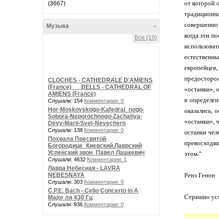
от которой 
(3667)
традиционн
совершенно 
Музыка
-
когда эти по
Все (19)
использова
естественны
европейцев,
предосторо
CLOCHES - CATHEDRALE D'AMIENS
(France) __ BELLS - CATHEDRAL OF
«останки», 
AMIENS (France)
в определен
Слушали: 154
Комментарии: 0
Hor-Moskovskogo-Kafedral_nogo-
оказались, 
Sobora-Neporochnogo-Zachatiya-
«останки», 
Devy-Marii-Svet-Nevechern
Слушали: 138
Комментарии: 0
останки чел
Похвала Пресвятой
превосходя
Богородице_Киевский Лаврский
Успенский звон_Павел Лашкевич
этом."
Слушали: 4632
Комментарии: 1
Лавра Небесная - LAVRA
NEBESNAYA
Ренэ Генон
Слушали: 303
Комментарии: 0
C.P.E. Bach - Cello Concerto in A
Страшно уст
Major ля 430 Гц
Слушали: 936
Комментарии: 0