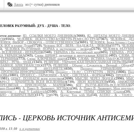
Авось
из (+ сутки) дневников
ЕЛОВЕК РАЗУМНЫЙ: ДУХ - ДУША - ТЕЛО
.
этом дневнике:
Я3._ССЫЛКИ МОЕГО ДНЕВНИКА
(3666),
Я2._ЦИТАТЫ МОЕГО ДНЕВН
УМ
(9165),
ЧЕЛОВЕК: ИСКУССТВО,КУЛЬТУРА,РЕМЕСЛО,ТРУД
(7367),
ЧЕЛОВЕК: ДЕ
ЛОВЕК: ВЫБОР - СВОБОДА - ОТВЕТСТВЕННОСТЬ
(3691),
ЧЕЛОВЕК: Божа Істина і Сил
К: БОГ в храме Души
(1729),
Человек: БОГ - ВЕРА - НАДЕЖДА - ЛЮБОВЬ
(1177),
ЧЕЛОВЕ
6),
ЧЕЛОВЕК РАЗУМНЫЙ: НОРМА и экстремизм - нелюди
(2179),
ЧЕЛОВЕК РАЗУМНЫЙ
- ВСЕЛЕННАЯ - ИЕРАРХИЯ
(2348),
УКРАЇНА і Не российский мир
(605),
УКРАІНА - РОС
ЬКА УКРАЇНСЬКА
(343),
Слова: ШРИФТ, печатные и виртуальные КНИГИ
(492),
СЛОВА: 
 ТЕРМИНЫ
(773),
Слова: КЛЮЧЕВЫЕ ищите
(2330),
СЛОВА: ИСТИНА-ЗАБЛУЖДЕНИЕ, 
БРАЗ - РЕЧЬ - ЗНАК
(1343),
РЕЛИГИЯ - УКРАИНСКАЯ ПРАВОСЛАВНАЯ ЦЕРКОВЬ
(103
ОСЛАВНОЕ ХРИСТИАНСТВО
(2272),
РЕЛИГИЯ - Объект - Служитель - Верный - Обряд
(
ОРМА ОБЩЕНИЯ В ИНТЕРНЕТЕ?
(650),
Процесс: УПРАВЛЕНИЕ -
Ы,ПРОГНОЗЫ,ИНФОРМАЦИЯ
(3735),
Процесс - ТЕЛО - СТРУКТУРА - ВЕРА.
(1806),
Про
БОВЬ.
(1801),
ПРОЦЕСС - ГАРМОНИЯ - ХАОС - СИСТЕМА - ФОРМА
(3062),
ПРОЦЕСС - 
(1981),
ОПЫТ: ПОЗНАЁМ всем естеством
(2698),
МЫСЛИ: ЧЕРЕЗ ЛЮДЕЙ.
(2996),
МЫСЛ
КРЕСТ - ХРАНИТЕЛЬ ВСЕЯ ВСЕЛЕННЫЯ
(739),
ЗВОН КОЛОКОЛОВ
(954),
ДВИЖЕНИ
ПРЕСВЯТАЯ - ПРИСНОДЕВА - МАРИЯ
(586),
БОГ: РАЗУМ-ЖИЗНЬ-ВСЕЛЕННАЯ
(2
ают-Поют
(46),
А. Павел В. Лашкевич. МУЗЫКА
(56),
А. Павел В. Лашкевич. Мои предпоч
омендую - Paul_V_Lashkevich
(2100),
А. Ключевые ТЕМЫ СПИСКИ Ссылок
(20),
НО - ИЗБИРАТЕЛЬНО
(117),
TS
(179),
Skype: You with Me
(14),
AUDIO - & - VIDEO 
ИСЬ - ЦЕРКОВЬ ИСТОЧНИК АНТИСЕМИ
010 г. 11:10
+ в цитатник