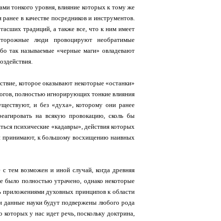
ами тонкого уровня, влияние которых к тому же
ранее в качестве посредников и инструментов.
асших традиций, а также все, что к ним имеет
осторожные люди провоцируют необратимые
ибо так называемые «черные маги» овладевают
оздействия.
йствие, которое оказывают некоторые «останки»
логов, полностью игнорирующих тонкие влияния
уществуют, и без «духа», которому они ранее
реагировать на всякую провокацию, сколь бы
яться психические «кадавры», действия которых
ни принимают, к большому восхищению наивных
 с тем возможен и иной случай, когда древняя
ие было полностью утрачено, однако некоторые
шь приложениями духовных принципов к области
ни данные науки будут подвержены любого рода
о которых у нас идет речь, поскольку доктрина,