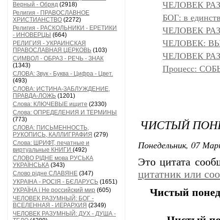
ЧЕЛОВЕК РАЗ
Верный - Обряд
(2918)
Религия - ПРАВОСЛАВНОЕ
БОГ: в единс
ХРИСТИАНСТВО
(2272)
Религия - РАСКОЛЬНИКИ - ЕРЕТИКИ
ЧЕЛОВЕК РАЗ
- ИНОВЕРЦЫ
(664)
ЧЕЛОВЕК: ВЫ
РЕЛИГИЯ - УКРАИНСКАЯ
ПРАВОСЛАВНАЯ ЦЕРКОВЬ
(103)
ЧЕЛОВЕК РАЗ
СИМВОЛ - ОБРАЗ - РЕЧЬ - ЗНАК
(1343)
Процесс: С
СЛОВА: Звук - Буква - Цифра - Цвет.
(493)
СЛОВА: ИСТИНА-ЗАБЛУЖДЕНИЕ,
ПРАВДА-ЛОЖЬ
(1201)
Слова: КЛЮЧЕВЫЕ ищите
(2330)
Слова: ОПРЕДЕЛЕНИЯ И ТЕРМИНЫ
(773)
ЧИСТЫЙ ПОН
СЛОВА: ПИСЬМЕННОСТЬ,
РУКОПИСЬ, КАЛЛИГРАФИЯ
(279)
Понедельник, 07 Мар
Слова: ШРИФТ, печатные и
виртуальные КНИГИ
(492)
СЛОВО РІДНЕ мова РУСЬКА
Это цитата соо
УКРАЇНСЬКА
(343)
цитатник или со
Слово рідне СЛАВЯНЕ
(347)
УКРАІНА - РОСІЯ - БЄЛАРУСЬ
(1651)
УКРАЇНА і Не российский мир
(605)
Чистый понед
ЧЕЛОВЕК РАЗУМНЫЙ: БОГ -
ВСЕЛЕННАЯ - ИЕРАРХИЯ
(2349)
ЧЕЛОВЕК РАЗУМНЫЙ: ДУХ - ДУША -