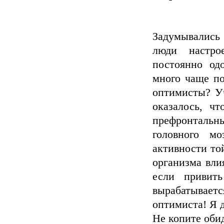
Задумывались 
люди настро
постоянно од
много чаще по
оптимисты? Уч
оказалось, ч
префронтальн
головного м
активности то
организма вли
если привит
вырабатываетс
оптимиста! Я д
Не копите об