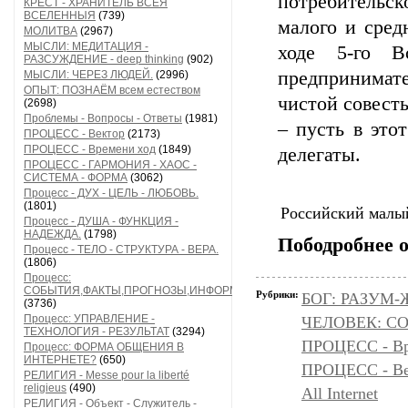
потребительс
КРЕСТ - ХРАНИТЕЛЬ ВСЕЯ
ВСЕЛЕННЫЯ
(739)
малого и сред
МОЛИТВА
(2967)
МЫСЛИ: МЕДИТАЦИЯ -
ходе 5-го В
РАЗСУЖДЕНИЕ - deep thinking
(902)
предпринимате
МЫСЛИ: ЧЕРЕЗ ЛЮДЕЙ.
(2996)
ОПЫТ: ПОЗНАЁМ всем естеством
чистой совест
(2698)
Проблемы - Вопросы - Ответы
(1981)
– пусть в это
ПРОЦЕСС - Вектор
(2173)
ПРОЦЕСС - Времени ход
(1849)
делегаты.
ПРОЦЕСС - ГАРМОНИЯ - ХАОС -
СИСТЕМА - ФОРМА
(3062)
Процесс - ДУХ - ЦЕЛЬ - ЛЮБОВЬ.
(1801)
Российский малый
Процесс - ДУША - ФУНКЦИЯ -
НАДЕЖДА.
(1798)
Пободробнее 
Процесс - ТЕЛО - СТРУКТУРА - ВЕРА.
(1806)
Процесс:
СОБЫТИЯ,ФАКТЫ,ПРОГНОЗЫ,ИНФОРМАЦИЯ
Рубрики:
БОГ: РАЗУМ
(3736)
Процесс: УПРАВЛЕНИЕ -
ЧЕЛОВЕК: С
ТЕХНОЛОГИЯ - РЕЗУЛЬТАТ
(3294)
ПРОЦЕСС - Вр
Процесс: ФОРМА ОБЩЕНИЯ В
ИНТЕРНЕТЕ?
(650)
ПРОЦЕСС - Ве
РЕЛИГИЯ - Messe pour la liberté
religieus
(490)
All Internet
РЕЛИГИЯ - Объект - Служитель -