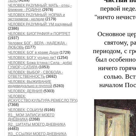
Чистый п
ТЕЛО
(4289)
ЧЕЛОВЕК РАЗУМНЫЙ: МАТЬ - отец -
первой неде
ближние - РОДИНА
(2978)
ЧЕЛОВЕК РАЗУМНЫЙ: НОРМА и
"ничто нечист
экстремизм - нелюди
(2179)
ЧЕЛОВЕК РАЗУМНЫЙ: УМ разумный
(2386)
Основное цер
ЧЕЛОВЕК: БИОГРАФИЯ и ПОРТРЕТ
(1937)
святому, 
Человек: БОГ - ВЕРА - НАДЕЖДА -
ЛЮБОВЬ
(1177)
периодом, с г
ЧЕЛОВЕК: БОГ в храме Души
(1729)
ЧЕЛОВЕК: БОГУ угодно ли?
(1254)
был особенно 
ЧЕЛОВЕК: Божа Істина і Сила - добрі
ничего горяч
ГУМОР і САТИРА
(1053)
ЧЕЛОВЕК: ВЫБОР - СВОБОДА -
солью. Вст
ОТВЕТСТВЕННОСТЬ
(3692)
ЧЕЛОВЕК: ВЫЖИВАНИЕ
началом Пост
индивидуально и группой
(5283)
ЧЕЛОВЕК: ДЕЯНИЯ
(5303)
ЧЕЛОВЕК:
ИСКУССТВО,КУЛЬТУРА,РЕМЕСЛО,ТРУД
(7368)
ЧЕЛОВЕК: СОЦИУМ
(9166)
Я1._МОИ ЗАПИСИ МОЕГО
ДНЕВНИКА
(2268)
Я2._ЦИТАТЫ МОЕГО ДНЕВНИКА
(4483)
Я3._ССЫЛКИ МОЕГО ДНЕВНИКА