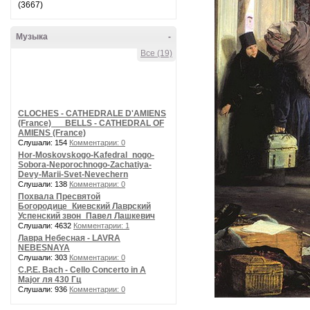
(3667)
Музыка
-
Все (19)
CLOCHES - CATHEDRALE D'AMIENS
(France) __ BELLS - CATHEDRAL OF
AMIENS (France)
Слушали: 154
Комментарии: 0
Hor-Moskovskogo-Kafedral_nogo-
Sobora-Neporochnogo-Zachatiya-
Devy-Marii-Svet-Nevechern
Слушали: 138
Комментарии: 0
Похвала Пресвятой
Богородице_Киевский Лаврский
Успенский звон_Павел Лашкевич
Слушали: 4632
Комментарии: 1
Лавра Небесная - LAVRA
NEBESNAYA
Слушали: 303
Комментарии: 0
C.P.E. Bach - Cello Concerto in A
Major ля 430 Гц
Слушали: 936
Комментарии: 0