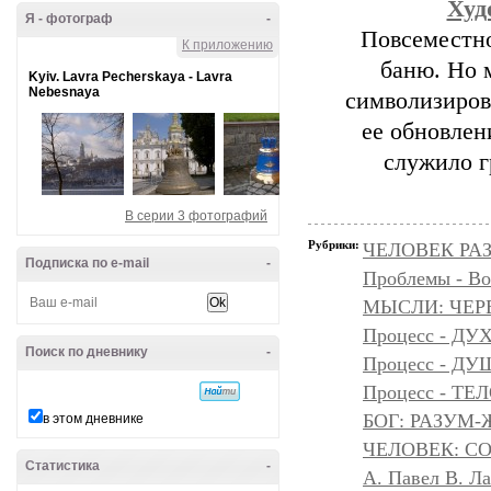
Худ
Я - фотограф
-
Повсеместно
К приложению
баню. Но 
Kyiv. Lavra Pecherskaya - Lavra
Nebesnaya
символизиров
ее обновлен
служило г
В серии 3 фотографий
Рубрики:
ЧЕЛОВЕК РАЗ
Подписка по e-mail
-
Проблемы - Во
МЫСЛИ: ЧЕР
Процесс - ДУ
Поиск по дневнику
-
Процесс - Д
Процесс - ТЕ
БОГ: РАЗУМ
в этом дневнике
ЧЕЛОВЕК: С
Статистика
-
А. Павел В. Л