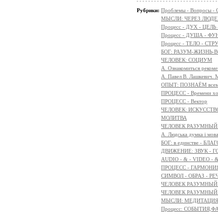
Рубрики:
Проблемы - Вопросы - 
МЫСЛИ: ЧЕРЕЗ ЛЮДЕ
Процесс - ДУХ - ЦЕЛЬ
Процесс - ДУША - Ф
Процесс - ТЕЛО - СТР
БОГ: РАЗУМ-ЖИЗНЬ-
ЧЕЛОВЕК: СОЦИУМ
А. Ознакомиться реком
А. Павел В. Лашкевич. 
ОПЫТ: ПОЗНАЁМ всем 
ПРОЦЕСС - Времени х
ПРОЦЕСС - Вектор
ЧЕЛОВЕК: ИСКУССТВ
МОЛИТВА
ЧЕЛОВЕК РАЗУМНЫЙ:
A. Людська думка і мов
БОГ: в единстве - БЛ
ДВИЖЕНИЕ: ЗВУК - Г
AUDIO - & - VIDEO - 
ПРОЦЕСС - ГАРМОНИЯ
СИМВОЛ - ОБРАЗ - РЕ
ЧЕЛОВЕК РАЗУМНЫЙ: 
ЧЕЛОВЕК РАЗУМНЫЙ: М
МЫСЛИ: МЕДИТАЦИЯ -
Процесс: СОБЫТИЯ,