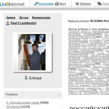
Регистрация
Вход
Рейтинги
Авос
Записи
Друзья
Комментарии
Выбрана рубрика
ЧЕЛОВЕК РАЗ
Paul V Lashkevich
Другие рубрики в этом дневнике
ЗАПИСИ МОЕГО ДНЕВНИКА
(
ЧЕЛОВЕК: ДЕЯНИЯ
(5302),
ЧЕ
ОТВЕТСТВЕННОСТЬ
(3691),
ЧЕЛ
ЧЕЛОВЕК: БОГ в храме Души
ПОРТРЕТ
(1937),
ЧЕЛОВЕК РАЗ
ЧЕЛОВЕК РАЗУМНЫЙ: МАТЬ - от
УКРАЇНА і Не российский мир
(
РУСЬКА УКРАЇНСЬКА
(343),
Сл
КАЛЛИГРАФИЯ
(279),
Слова:
ЗАБЛУЖДЕНИЕ, ПРАВДА-ЛОЖ
РЕЛИГИЯ - УКРАИНСКАЯ ПРА
ПРАВОСЛАВНОЕ ХРИСТИАНС
libert&#233; religieus
(490),
Про
РЕЗУЛЬТАТ
(3293),
Процесс: 
(1806),
Процесс - ДУША - ФУ
ХАОС - СИСТЕМА - ФОРМА
Ответы
(1981),
ОПЫТ: ПОЗНАЁ
РАЗСУЖДЕНИЕ - deep thinking
(
В друзья
ДВИЖЕНИЕ: ЗВУК - ГОЛОС - 
БОГ: РАЗУМ-ЖИЗНЬ-ВСЕЛЕНН
Павел В. Лашкевич. МУЗЫКА
(56
Ознакомиться рекомендую - Pau
Paul_V_Lashkevich?
(54),
TS - 
VIDEO - & - FOTO
(4525),
All Inte
Рубрики
-
A. Людська думка і мова
(4498)
РОССИЙСКИ
All Internet
(2228)