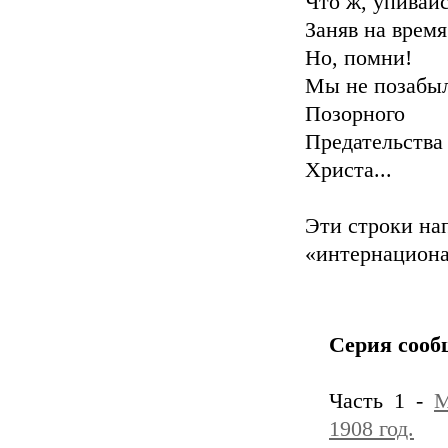
Что ж, упивай
Заняв на врем
Но, помни!
Мы не позабы
Позорного
Предательства
Христа...
Эти строки на
«интернациона
Серия сооб
Часть 1 -
М
1908 год.