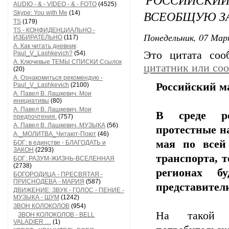
AUDIO - & - VIDEO - & - FOTO
(4525)
ВСЕОБЩУЮ З
Skype: You with Me
(14)
TS
(179)
TS - КОНФИДЕНЦИАЛЬНО -
Понедельник, 07 Мар
ИЗБИРАТЕЛЬНО
(117)
А. Как читать дневник
Это цитата со
Paul_V_Lashkevich?
(54)
А. Ключевые ТЕМЫ СПИСКИ Ссылок
цитатник или со
(20)
А. Ознакомиться рекомендую -
Российский м
Paul_V_Lashkevich
(2100)
А. Павел В. Лашкевич. Мои
инициативы
(80)
А. Павел В. Лашкевич. Мои
В среде ро
предпочтения.
(757)
А. Павел В. Лашкевич. МУЗЫКА
(56)
протестные н
А._МОЛИТВА_Читают-Поют
(46)
мая по всей
БОГ: в единстве - БЛАГОДАТЬ и
ЗАКОН
(2293)
транспорта, т
БОГ: РАЗУМ-ЖИЗНЬ-ВСЕЛЕННАЯ
(2738)
регионах б
БОГОРОДИЦА - ПРЕСВЯТАЯ -
ПРИСНОДЕВА - МАРИЯ
(587)
представители
ДВИЖЕНИЕ: ЗВУК - ГОЛОС - ПЕНИЕ -
МУЗЫКА - ШУМ
(1242)
ЗВОН КОЛОКОЛОВ
(954)
На такой ш
ЗВОН КОЛОКОЛОВ - BELL
VALADIER ....
(1)