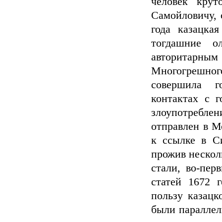
человек крут
Самойловичу, 
года казацка
тогдашние ол
авторитарны
Многогрешно
совершила г
контактах с 
злоупотребле
отправлен в М
к ссылке в С
прожив несколь
стали, во-пер
статей 1672 г
пользу казацк
были параллел