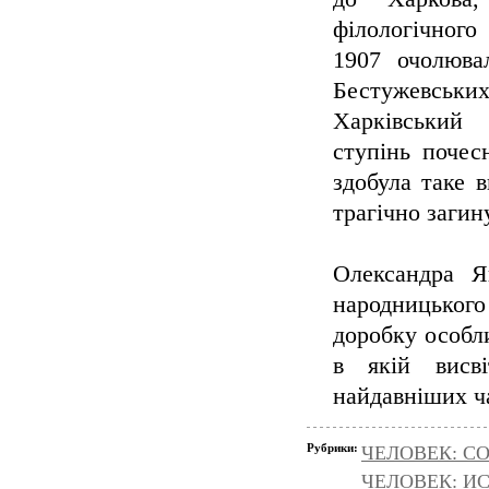
філологічного
1907 очолюва
Бестужевських
Харківський
ступінь почесн
здобула таке 
трагічно загин
Олександра Я
народницького
доробку особли
в якій висв
найдавніших ча
Рубрики:
ЧЕЛОВЕК: С
ЧЕЛОВЕК: И