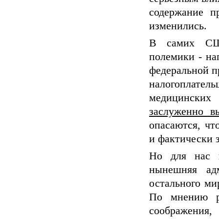
содержание п
изменились.
В самих США
полемики - на
федеральной п
налогоплате
медицинских
заслуженно в
опасаются, чт
и фактически 
Но для нас 
нынешняя ад
остального ми
По мнению р
соображения,