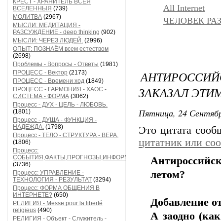
КРЕСТ - ХРАНИТЕЛЬ ВСЕЯ
All Internet
ВСЕЛЕННЫЯ
(739)
МОЛИТВА
(2967)
ЧЕЛОВЕК РАЗ
МЫСЛИ: МЕДИТАЦИЯ -
РАЗСУЖДЕНИЕ - deep thinking
(902)
МЫСЛИ: ЧЕРЕЗ ЛЮДЕЙ.
(2996)
ОПЫТ: ПОЗНАЁМ всем естеством
(2698)
Проблемы - Вопросы - Ответы
(1981)
АНТИРОССИЙ
ПРОЦЕСС - Вектор
(2173)
ПРОЦЕСС - Времени ход
(1849)
ЗАКАЗАЛ ЭТИ
ПРОЦЕСС - ГАРМОНИЯ - ХАОС -
СИСТЕМА - ФОРМА
(3062)
Процесс - ДУХ - ЦЕЛЬ - ЛЮБОВЬ.
Пятница, 24 Сентябр
(1801)
Процесс - ДУША - ФУНКЦИЯ -
НАДЕЖДА.
(1798)
Это цитата соо
Процесс - ТЕЛО - СТРУКТУРА - ВЕРА.
цитатник или со
(1806)
Процесс:
СОБЫТИЯ,ФАКТЫ,ПРОГНОЗЫ,ИНФОРМАЦИЯ
Антироссийс
(3736)
летом?
Процесс: УПРАВЛЕНИЕ -
ТЕХНОЛОГИЯ - РЕЗУЛЬТАТ
(3294)
Процесс: ФОРМА ОБЩЕНИЯ В
ИНТЕРНЕТЕ?
(650)
Добавление о
РЕЛИГИЯ - Messe pour la liberté
religieus
(490)
А заодно (ка
РЕЛИГИЯ - Объект - Служитель -