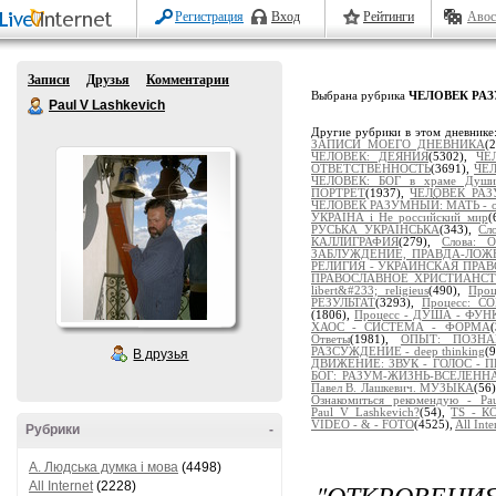
Регистрация
Вход
Рейтинги
Авос
Записи
Друзья
Комментарии
Выбрана рубрика
ЧЕЛОВЕК РАЗ
Paul V Lashkevich
Другие рубрики в этом дневнике
ЗАПИСИ МОЕГО ДНЕВНИКА
(
ЧЕЛОВЕК: ДЕЯНИЯ
(5302),
ЧЕ
ОТВЕТСТВЕННОСТЬ
(3691),
ЧЕЛ
ЧЕЛОВЕК: БОГ в храме Души
ПОРТРЕТ
(1937),
ЧЕЛОВЕК РАЗ
ЧЕЛОВЕК РАЗУМНЫЙ: МАТЬ - от
УКРАЇНА і Не российский мир
(
РУСЬКА УКРАЇНСЬКА
(343),
Сл
КАЛЛИГРАФИЯ
(279),
Слова:
ЗАБЛУЖДЕНИЕ, ПРАВДА-ЛОЖ
РЕЛИГИЯ - УКРАИНСКАЯ ПРА
ПРАВОСЛАВНОЕ ХРИСТИАНС
libert&#233; religieus
(490),
Про
РЕЗУЛЬТАТ
(3293),
Процесс: 
(1806),
Процесс - ДУША - ФУ
ХАОС - СИСТЕМА - ФОРМА
Ответы
(1981),
ОПЫТ: ПОЗНАЁ
РАЗСУЖДЕНИЕ - deep thinking
(
В друзья
ДВИЖЕНИЕ: ЗВУК - ГОЛОС - 
БОГ: РАЗУМ-ЖИЗНЬ-ВСЕЛЕНН
Павел В. Лашкевич. МУЗЫКА
(56
Ознакомиться рекомендую - Pau
Paul_V_Lashkevich?
(54),
TS - 
VIDEO - & - FOTO
(4525),
All Inte
Рубрики
-
A. Людська думка і мова
(4498)
"ОТКРОВЕН
All Internet
(2228)