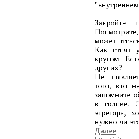
"внутреннем
Закройте г
Посмотрите,
может отсасы
Как стоят у
кругом. Ест
других?
Не появляе
того, кто н
запомните о
в голове. 
эгрегора, х
нужно ли эт
Далее