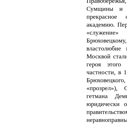
Правобережья
Сумщины и п
прекрасное 
академию. Пер
«служение»
Брюховецкому
властолюбие
Москвой стали
героя этого
частности, в 
Брюховецкого
«прозрел»), 
гетмана Дем
юридически 
правительств
неравноправны