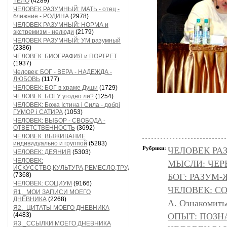
ТЕЛО
(4289)
ЧЕЛОВЕК РАЗУМНЫЙ: МАТЬ - отец -
ближние - РОДИНА
(2978)
ЧЕЛОВЕК РАЗУМНЫЙ: НОРМА и
экстремизм - нелюди
(2179)
ЧЕЛОВЕК РАЗУМНЫЙ: УМ разумный
(2386)
ЧЕЛОВЕК: БИОГРАФИЯ и ПОРТРЕТ
(1937)
Человек: БОГ - ВЕРА - НАДЕЖДА -
ЛЮБОВЬ
(1177)
ЧЕЛОВЕК: БОГ в храме Души
(1729)
ЧЕЛОВЕК: БОГУ угодно ли?
(1254)
ЧЕЛОВЕК: Божа Істина і Сила - добрі
ГУМОР і САТИРА
(1053)
ЧЕЛОВЕК: ВЫБОР - СВОБОДА -
ОТВЕТСТВЕННОСТЬ
(3692)
ЧЕЛОВЕК: ВЫЖИВАНИЕ
индивидуально и группой
(5283)
Рубрики:
ЧЕЛОВЕК РАЗ
ЧЕЛОВЕК: ДЕЯНИЯ
(5303)
ЧЕЛОВЕК:
МЫСЛИ: ЧЕР
ИСКУССТВО,КУЛЬТУРА,РЕМЕСЛО,ТРУД
(7368)
БОГ: РАЗУМ
ЧЕЛОВЕК: СОЦИУМ
(9166)
ЧЕЛОВЕК: С
Я1._МОИ ЗАПИСИ МОЕГО
ДНЕВНИКА
(2268)
А. Ознакомить
Я2._ЦИТАТЫ МОЕГО ДНЕВНИКА
(4483)
ОПЫТ: ПОЗНА
Я3._ССЫЛКИ МОЕГО ДНЕВНИКА