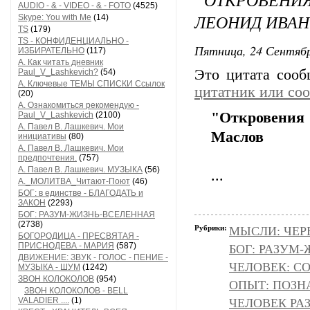
AUDIO - & - VIDEO - & - FOTO
(4525)
ЛЕОНИД ИВА
Skype: You with Me
(14)
TS
(179)
TS - КОНФИДЕНЦИАЛЬНО -
Пятница, 24 Сентябр
ИЗБИРАТЕЛЬНО
(117)
А. Как читать дневник
Это цитата соо
Paul_V_Lashkevich?
(54)
А. Ключевые ТЕМЫ СПИСКИ Ссылок
цитатник или со
(20)
А. Ознакомиться рекомендую -
"Откровения
Paul_V_Lashkevich
(2100)
А. Павел В. Лашкевич. Мои
Маслов
инициативы
(80)
А. Павел В. Лашкевич. Мои
предпочтения.
(757)
А. Павел В. Лашкевич. МУЗЫКА
(56)
...
А._МОЛИТВА_Читают-Поют
(46)
БОГ: в единстве - БЛАГОДАТЬ и
ЗАКОН
(2293)
БОГ: РАЗУМ-ЖИЗНЬ-ВСЕЛЕННАЯ
(2738)
Рубрики:
МЫСЛИ: ЧЕР
БОГОРОДИЦА - ПРЕСВЯТАЯ -
ПРИСНОДЕВА - МАРИЯ
(587)
БОГ: РАЗУМ
ДВИЖЕНИЕ: ЗВУК - ГОЛОС - ПЕНИЕ -
ЧЕЛОВЕК: С
МУЗЫКА - ШУМ
(1242)
ЗВОН КОЛОКОЛОВ
(954)
ОПЫТ: ПОЗНА
ЗВОН КОЛОКОЛОВ - BELL
VALADIER ....
(1)
ЧЕЛОВЕК РА