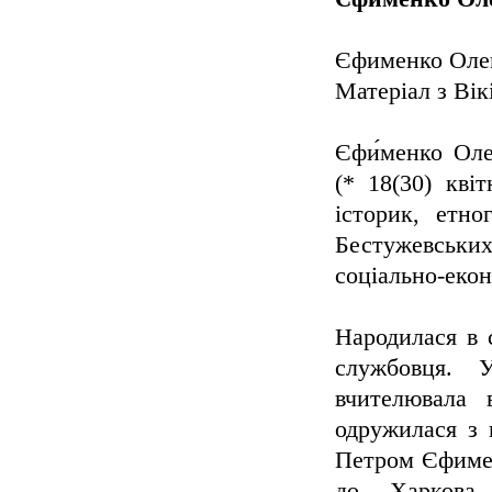
Єфименко Олек
Матеріал з Вік
Єфи́менко Олек
(* 18(30) кв
історик, етно
Бестужевських
соціально-еко
Народилася в с
службовця. У
вчителювала 
одружилася з 
Петром Єфимен
до Харкова,