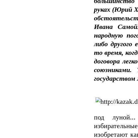
большинство 
руках (Юрий Х
обстоятельст
Ивана Самойл
народную пого
либо другого 
то время, ког
договора легк
союзниками.
государством 
под луной.
избиратель
изобретают ка