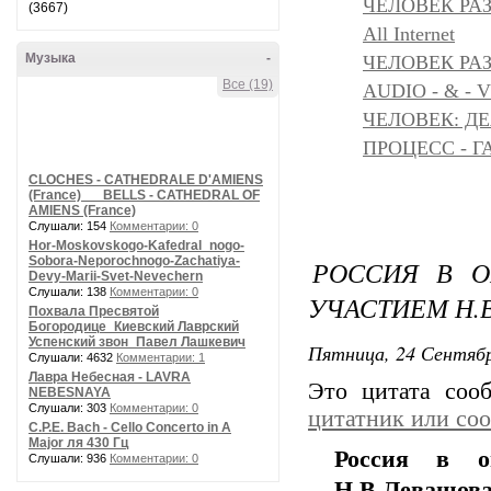
ЧЕЛОВЕК РА
(3667)
All Internet
Музыка
-
ЧЕЛОВЕК РАЗ
Все (19)
AUDIO - & - 
ЧЕЛОВЕК: Д
ПРОЦЕСС - Г
CLOCHES - CATHEDRALE D'AMIENS
(France) __ BELLS - CATHEDRAL OF
AMIENS (France)
Слушали: 154
Комментарии: 0
Hor-Moskovskogo-Kafedral_nogo-
Sobora-Neporochnogo-Zachatiya-
РОССИЯ В О
Devy-Marii-Svet-Nevechern
Слушали: 138
Комментарии: 0
УЧАСТИЕМ Н.
Похвала Пресвятой
Богородице_Киевский Лаврский
Успенский звон_Павел Лашкевич
Пятница, 24 Сентябр
Слушали: 4632
Комментарии: 1
Лавра Небесная - LAVRA
Это цитата со
NEBESNAYA
Слушали: 303
Комментарии: 0
цитатник или со
C.P.E. Bach - Cello Concerto in A
Major ля 430 Гц
Россия в о
Слушали: 936
Комментарии: 0
Н.В.Левашова