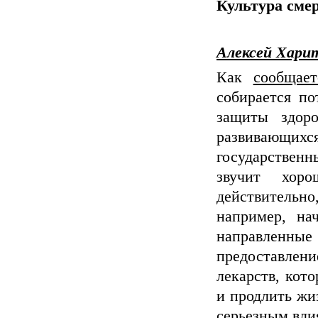
Культура смер
Алексей Хари
Как
сообщает
собирается по
защиты здор
развивающих
государственн
звучит хор
действительн
например, на
направленные
предоставл
лекарств, кот
и продлить жи
серьезным вли