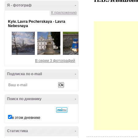
Я - фотограф
-
К приложению
Kyiv. Lavra Pecherskaya - Lavra
Nebesnaya
В серии 3 фотографий
Подписка по e-mail
-
Поиск по дневнику
-
в этом дневнике
Статистика
-