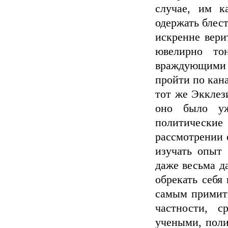
случае, им к
одержать блес
искренне вери
ювелирно то
враждующими 
пройти по кана
тот же Экклези
оно было уж
политическ
рассмотрении 
изучать опыт 
даже весьма д
обрекать себя
самым примит
частности, 
учеными, поли