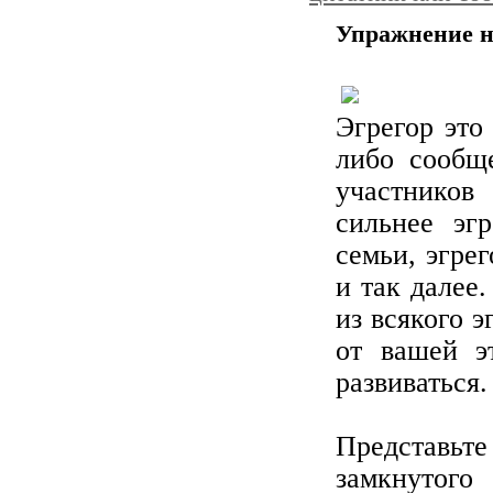
Упражнение на
Эгрегор это
либо сообщ
участников
сильнее эг
семьи, эгрег
и так далее
из всякого э
от вашей э
развиваться.
Представьте
замкнутог