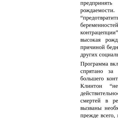
предпринят
рождаемости
“предотврати
беременносте
контрацепци
высокая рожд
причиной бедн
других социал
Программа вкл
спрятано за
большего конт
Клинтон “н
действительн
смертей в ре
вызваны необх
прежде всего,