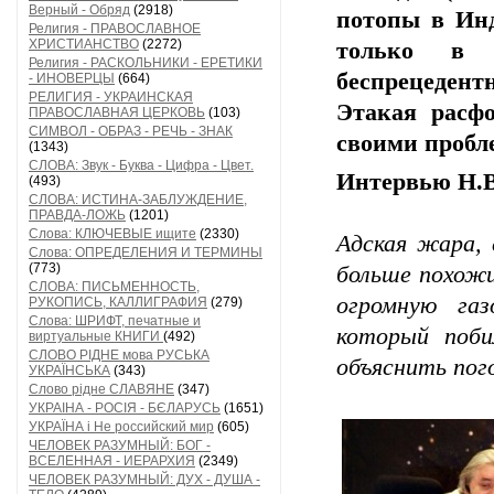
Верный - Обряд
(2918)
потопы в Инд
Религия - ПРАВОСЛАВНОЕ
ХРИСТИАНСТВО
(2272)
только в 
Религия - РАСКОЛЬНИКИ - ЕРЕТИКИ
беспрецедент
- ИНОВЕРЦЫ
(664)
РЕЛИГИЯ - УКРАИНСКАЯ
Этакая расфо
ПРАВОСЛАВНАЯ ЦЕРКОВЬ
(103)
СИМВОЛ - ОБРАЗ - РЕЧЬ - ЗНАК
своими пробл
(1343)
СЛОВА: Звук - Буква - Цифра - Цвет.
Интервью Н.В
(493)
СЛОВА: ИСТИНА-ЗАБЛУЖДЕНИЕ,
ПРАВДА-ЛОЖЬ
(1201)
Слова: КЛЮЧЕВЫЕ ищите
(2330)
Адская жара, 
Слова: ОПРЕДЕЛЕНИЯ И ТЕРМИНЫ
(773)
больше похожи
СЛОВА: ПИСЬМЕННОСТЬ,
огромную газ
РУКОПИСЬ, КАЛЛИГРАФИЯ
(279)
Слова: ШРИФТ, печатные и
который поби
виртуальные КНИГИ
(492)
СЛОВО РІДНЕ мова РУСЬКА
объяснить пог
УКРАЇНСЬКА
(343)
Слово рідне СЛАВЯНЕ
(347)
УКРАІНА - РОСІЯ - БЄЛАРУСЬ
(1651)
УКРАЇНА і Не российский мир
(605)
ЧЕЛОВЕК РАЗУМНЫЙ: БОГ -
ВСЕЛЕННАЯ - ИЕРАРХИЯ
(2349)
ЧЕЛОВЕК РАЗУМНЫЙ: ДУХ - ДУША -