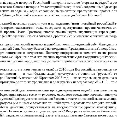
и парадную историю Российской империи в историю "тюрьмы народов", а ро
етского Союза в историю "тоталитарной империи зла", современные "демокр
сского народа как одно сплошное тысячелетнее преступление против об
от "убийцы Хазарии" киевского князя Святослава до "тирана Сталина".
ральной истерики доходит уже и до недавних "икон" новейшей российской 
которые, оказывается, тоже совершали преступления против человечности
ой против Ивана Грозного, вполне можно ждать экранизации стрелецких
офии Фредерики Августы Ангальт-Цербстской со множеством пикантных подр
аже среди последней номенклатурной сволочи, ощущающей себя, благодаря
падный банк "лимону баксов", полноценным "гражданином мира", подобные 
одят понимание и сочувствие. Поэтому информация о том, что некие росс
 того же Юргенса о том, что главным препятствием для модернизации России 
анный русский народ, который-де сможет приблизиться к европейскому ментали
должна ли стать намеченная на октябрь 2010 года Всероссийская перепись н
ентичности — и чем больше людей откажутся от этнонима "русские", те
ии России? А названный Юргенсом 2025 год — не контрольная ли дата, на к
 примерно до того же уровня, что и доля русских перед распадом СССР — то
 достичь этой цели возможно лишь при одновременном воздействии сразу четы
Федерации, прежде всего — русского; массового въезда иноязычных и инокул
 условий для нерусского населения России, а также описанной выше кампани
процесса мы и имеем возможность наблюдать в реальности вот уже второ
обные действия, осуществляемые на государственном уровне, квалифициру
ости. Но кого и где это сегодня интересует? Ведь русские — это не более чем
 (правда, не из центральных) газете, а там, как известно бытовала поговорка