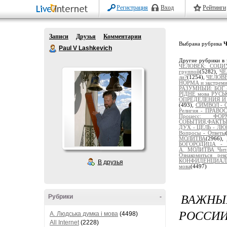
Регистрация
Вход
Рейтинги
Записи
Друзья
Комментарии
Выбрана рубрика
Ч
Paul V Lashkevich
Другие рубрики в 
ЧЕЛОВЕК: СОЦИ
группой
(5282),
ЧЕ
ли?
(1254),
ЧЕЛОВЕ
НОРМА и экстреми
РАЗУМНЫЙ: БОГ 
РІДНЕ мова РУС
ОПРЕДЕЛЕНИЯ И
(493),
СИМВОЛ - О
Религия - ПРАВ
Процесс: Ф
СОБЫТИЯ,ФАКТ
ДУХ - ЦЕЛЬ - ЛЮ
Вопросы - Ответы
МОЛИТВА
(2966),
БОГОРОДИЦА - 
А._МОЛИТВА_Чит
Ознакомиться рек
КОНФИДЕНЦИАЛЬ
В друзья
мова
(4497)
ВАЖНЫ
Рубрики
-
РОССИИ
A. Людська думка і мова
(4498)
All Internet
(2228)