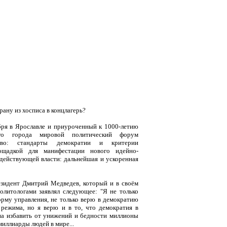
ану из хосписа в концлагерь?
бря в Ярославле и приуроченный к 1000-летию
ого города мировой политический форум
ство: стандарты демократии и критерии
ощадкой для манифестации нового идейно-
 действующей власти: дальнейшая и ускоренная
резидент Дмитрий Медведев, который и в своём
политологами заявлял следующее: "Я не только
рму управления, не только верю в демократию
 режима, но я верю и в то, что демократия в
на избавить от унижений и бедности миллионы
 миллиарды людей в мире...