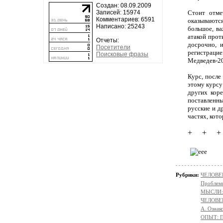
Создан: 08.09.2009
Записей: 15974
Стоит отме
Комментариев: 6591
оказываются
Написано: 25243
большое, ва
атакой прот
Отчеты:
досрочно, 
Посетители
регистраци
Поисковые фразы
Медведев-20
Курс, после
этому курсу
других кор
поставленны
русские и д
частях, кот
+ + +
Рубрики:
ЧЕЛОВЕК
Проблемы
МЫСЛИ:
ЧЕЛОВЕ
А. Ознак
ОПЫТ: П