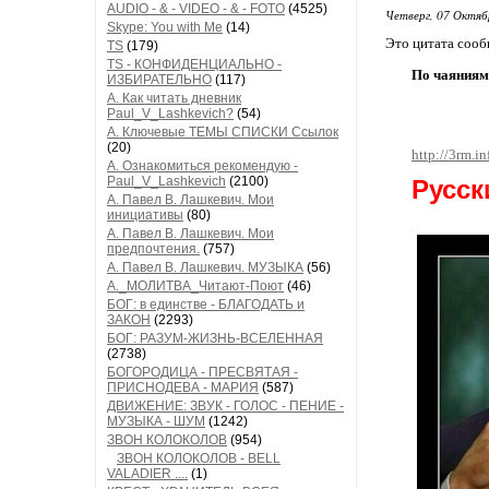
AUDIO - & - VIDEO - & - FOTO
(4525)
Четверг, 07 Октяб
Skype: You with Me
(14)
Это цитата соо
TS
(179)
TS - КОНФИДЕНЦИАЛЬНО -
По чаяниям 
ИЗБИРАТЕЛЬНО
(117)
А. Как читать дневник
Paul_V_Lashkevich?
(54)
А. Ключевые ТЕМЫ СПИСКИ Ссылок
(20)
http://3rm.i
А. Ознакомиться рекомендую -
Paul_V_Lashkevich
(2100)
Русск
А. Павел В. Лашкевич. Мои
инициативы
(80)
А. Павел В. Лашкевич. Мои
предпочтения.
(757)
А. Павел В. Лашкевич. МУЗЫКА
(56)
А._МОЛИТВА_Читают-Поют
(46)
БОГ: в единстве - БЛАГОДАТЬ и
ЗАКОН
(2293)
БОГ: РАЗУМ-ЖИЗНЬ-ВСЕЛЕННАЯ
(2738)
БОГОРОДИЦА - ПРЕСВЯТАЯ -
ПРИСНОДЕВА - МАРИЯ
(587)
ДВИЖЕНИЕ: ЗВУК - ГОЛОС - ПЕНИЕ -
МУЗЫКА - ШУМ
(1242)
ЗВОН КОЛОКОЛОВ
(954)
ЗВОН КОЛОКОЛОВ - BELL
VALADIER ....
(1)