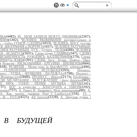
ИКА
(4482),
Я1._МОИ ЗАПИСИ МОЕГО ДНЕВНИКА
(2267),
ЯНИЯ
(5302),
ЧЕЛОВЕК: ВЫЖИВАНИЕ индивидуально и
а - добрі ГУМОР і САТИРА
(1053),
ЧЕЛОВЕК: БОГУ угодно
К: БИОГРАФИЯ и ПОРТРЕТ
(1937),
ЧЕЛОВЕК РАЗУМНЫЙ:
ОВЕК РАЗУМНЫЙ: ДУХ - ДУША - ТЕЛО
(4289),
ЧЕЛОВЕК
ІЯ - БЄЛАРУСЬ
(1651),
Слово рідне СЛАВЯНЕ
(347),
СЛОВО
ПИСЬМЕННОСТЬ, РУКОПИСЬ, КАЛЛИГРАФИЯ
(279),
Слова:
ПРАВДА-ЛОЖЬ
(1201),
СЛОВА: Звук - Буква - Цифра - Цвет.
),
Религия - РАСКОЛЬНИКИ - ЕРЕТИКИ - ИНОВЕРЦЫ
(664),
2918),
РЕЛИГИЯ - Messe pour la libert&#233; religieus
(490),
 ТЕХНОЛОГИЯ - РЕЗУЛЬТАТ
(3293),
Процесс:
цесс - ДУША - ФУНКЦИЯ - НАДЕЖДА.
(1798),
Процесс -
Времени ход
(1849),
ПРОЦЕСС - Вектор
(2173),
Проблемы -
И: МЕДИТАЦИЯ - РАЗСУЖДЕНИЕ - deep thinking
(902),
Е: ЗВУК - ГОЛОС - ПЕНИЕ - МУЗЫКА - ШУМ
(1241),
737),
БОГ: в единстве - БЛАГОДАТЬ и ЗАКОН
(2292),
тения.
(757),
А. Павел В. Лашкевич. Мои инициативы
(80),
А.
А. Как читать дневник Paul_V_Lashkevich?
(54),
TS -
- & - FOTO
(4525),
All Internet
(2228),
A. Людська думка і
 В БУДУЩЕЙ