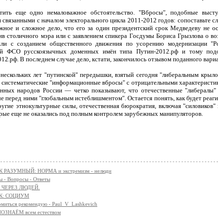
тить еще одно немаловажное обстоятельство. "Вбросы", подобные выст
 связанными с началом электорального цикла 2011-2012 годов: сопоставьте сл
жное и сложное дело, что его за один президентский срок Медведеву не 
ив столичного мэра или с заявлением спикера Госдумы Бориса Грызлова о 
или с созданием общественного движения по усорению модернизации "Ро
ей ФСО русскоязычных доменных имён типа Путин-2012.рф и тому подо
12.рф. В последнем случае дело, кстати, закончилось отзывом поданного вари
 нескольких лет "путинской" передышки, взятый сегодня "либеральным крыл
 систематические "информационные вбросы" с отрицательными характеристи
енных народов России — четко показывают, что отечественные "либералы"
е перед ними "глобальным истеблишментом". Остается понять, как будет реаги
ругие этнокультурные силы, отечественная бюрократия, включая "силовиков"
орые еще не оказались под полным контролем зарубежных манипуляторов.
 РАЗУМНЫЙ: НОРМА и экстремизм - нелюди
 - Вопросы - Ответы
 ЧЕРЕЗ ЛЮДЕЙ.
К: СОЦИУМ
омиться рекомендую - Paul_V_Lashkevich
ОЗНАЁМ всем естеством