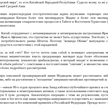
ерской мира", то есть Китайской Народной Республики. Судя по всему, та же 
ской Средней Азии.
овиях первоочередная геостратегическая задача неумолимо теряющих св
ллиардным Китаем более чем миллиардную Индию и более чем миллиар
ая активизация сепаратистских процессов в Тибете и Восточном Туркестане 
оказательна.
 Китай сотрудничает с антиамерикански и антиизраильски настроенным Ира
Ирак и Афганистан, эта стратагема не может быть осуществлена. Тем более, 
 потребительского рынка Штатов. Поэтому "команда Обамы" вынуждена с
 средств в соответствии с этой парадигмой.
я, за чей счёт? Вот тут-то почти сама собой и возникает альтернатива м
 глазах вашингтонских власть предержащих выглядит куда более обоснова
нтегральному показателю прибыль/риски, в который входят и возможная ст
й объём работы" с советскими и постсоветскими "элитами", и множество ины
и более подробного рассмотрения.
при описанной проамериканской линии Медведева может рассчитывать ли
ми, либо на расчленение и "погашение" американо-китайских противоречий за 
х—начале 90-х годов прошлого века Запад избежал глубочайшего кризиса за сч
атериальных и нематериальных активов, а также использования советского кад
ю 6 трлн. долларов. Аналогичную операцию с теми же результатами, пуст
нские и бог весть ещё какие партнёры намереваются осуществить и с нынешне
полностью и без изменений применён к Российской Федерации. Прежде всего 