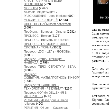
КРЕСТ - ХРАНИТЕЛЬ ВСЕЯ
ВСЕЛЕННЫЯ
(739)
МОЛИТВА
(2967)
МЫСЛИ: МЕДИТАЦИЯ -
РАЗСУЖДЕНИЕ - deep thinking
(902)
МЫСЛИ: ЧЕРЕЗ ЛЮДЕЙ.
(2996)
ОПЫТ: ПОЗНАЁМ всем естеством
(2698)
уже не отве
Проблемы - Вопросы - Ответы
(1981)
были столет
ПРОЦЕСС - Вектор
(2173)
демократии 
ПРОЦЕСС - Времени ход
(1849)
страны и дл
ПРОЦЕСС - ГАРМОНИЯ - ХАОС -
так называе
СИСТЕМА - ФОРМА
(3062)
именно пото
Процесс - ДУХ - ЦЕЛЬ - ЛЮБОВЬ.
в 90-е годы
(1801)
огромное ис
Процесс - ДУША - ФУНКЦИЯ -
развития... "
НАДЕЖДА.
(1798)
Процесс - ТЕЛО - СТРУКТУРА - ВЕРА.
Хотя все э
(1806)
"истиной в 
Процесс:
всегда оказ
СОБЫТИЯ,ФАКТЫ,ПРОГНОЗЫ,ИНФОРМАЦИЯ
(3736)
Что лишний
Процесс: УПРАВЛЕНИЕ -
администрац
ТЕХНОЛОГИЯ - РЕЗУЛЬТАТ
(3294)
Процесс: ФОРМА ОБЩЕНИЯ В
Тем более, 
ИНТЕРНЕТЕ?
(650)
Юргенс, Гл
РЕЛИГИЯ - Messe pour la liberté
современной
religieus
(490)
РЕЛИГИЯ - Объект - Служитель -