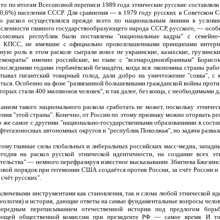
то по итогам Всесоюзной переписи 1989 года этнические русские составляли 1
0,6%) населения СССР. Для сравнения — в 1979 году русских в Советском Со
то раскол осуществлялся прежде всего по национальным линиям в условия
сленности главного государствообразующего народа СССР, русского, — особе
 союзных республик были поставлены "национальные кадры" с семейно-
в КПСС, не имевшие с официально провозглашенными принципами интерна
ную роль в этом расколе сыграли вовсе не украинские, казахские, грузинск
емократы" именно российские, во главе с "всенародноизбранным" Борисом
оследними годами горбачёвской безнадёги, когда вся экономика страны рабо
тывал гигантский товарный голод, дали добро на уничтожение "совка", с
ться. Особенно на фоне "развязанной большевиками гражданской войны против
торых стали 400 миллионов человек", и так далее, без конца, с необходимыми 
анизм такого национального раскола сработать не может, поскольку этничес
ения "этой страны". Конечно, от России по этому признаку можно оторвать р
о же самое с другими "национально-государственными образованиями в соста
фтегазоносных автономных округов и "республик Поволжья", но задачи развала
ому главные силы глобальных и либеральных российских масс-медиа, западн
годня на раскол русской этнической идентичности, на создание всех эти
тельства" — немного перефразируя известное высказывание Збигнева Бжезинск
вой порядок при гегемонии США создаётся против России, за счёт России и 
 счёт русских".
 ключевыми инструментами как становления, так и слома любой этнической иде
еология) и история, дающие ответы на самые фундаментальные вопросы челов
чередным переписыванием отечественной истории под предлогом борь
ующей общественной комиссии при президенте РФ — самое время. И точ