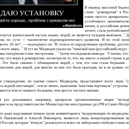
В период массовой бедно
слово "демократия" в Ро
плане просто превратилось
устойчивого экономическ
жизни, и российская демок
хотите, стала рентабельно
ргается значительной частью наших людей, не является чуждым явлением..." Д
ия, по сути — тысячелетие недемократического развития. И по этой логи
всего 20 лет", — подчеркнул он. "В этом и её определённые проблемы, достат
я всего мира..." И тут же Медведев указал на "тяжёлый наш (российский) нед
мые патерналистские настроения…" Затем последовали выводы: "Считаю, что 
му, что верю в демократию, несмотря на то, что, вы знаете, в нашей стране 
. Это было связано с обнищанием людей, с тем, что они стали бедными..
пытание для людей, для многих из них это была трагедия, но я не думаю, ч
.
ти утверждения, по оценке самого Медведева, представляют всего лишь "
последней инстанции", тем не менее, нынешняя "властная вертикаль" устроена
ывается чем-то намного большим, чем просто частное мнение.
 раз доказывают, например, прекрасно организованные акции "моло
ию и на представительство Министерства иностранных дел РФ в Санкт-Петер
что даже наделавшие немало шуму комментарии к "модернизации по-медведевс
еб Павловский и Алексей Пивоваров, являются лишь концентрированным в
 России, которые "втихую" реализуются вовсе не либерально-глобалистским ло