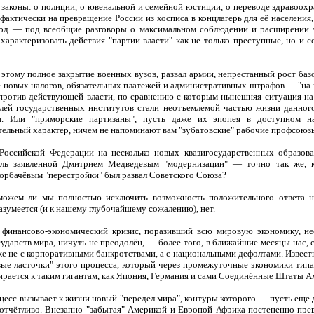
 законы: о полиции, о ювенальной и семейной юстиции, о переводе здравоох
фактически на превращение России из хосписа в концлагерь для её населени
од — под всеобщие разговоры о максимальном соблюдении и расширении эт
характеризовать действия "партии власти" как не только преступные, но и
 этому полное закрытие военных вузов, развал армии, непрестанный рост баз
ё новых налогов, обязательных платежей и административных штрафов — "на 
против действующей власти, по сравнению с которым нынешняя ситуация на
лей государственных институтов стали неотъемлемой частью жизни данного
м. Или "приморские партизаны", пусть даже их эпопея в доступном н
ельный характер, ничем не напоминают вам "зубатовские" рабочие профсоюз
Российской Федерации на несколько новых квазигосударственных образова
ль заявленной Дмитрием Медведевым "модернизации" — точно так же, к
рбачёвым "перестройки" был развал Советского Союза?
 можем ли мы полностью исключить возможность положительного ответа н
азумеется (и к нашему глубочайшему сожалению), нет.
 финансово-экономический кризис, поразивший всю мировую экономику, н
ударств мира, ничуть не преодолён, — более того, в ближайшие месяцы нас, ск
же не с корпоративными банкротствами, а с национальными дефолтами. Извес
вые ласточки" этого процесса, который через промежуточные экономики ти
ирается к таким гигантам, как Япония, Германия и сами Соединённые Штаты 
цесс вызывает к жизни новый "передел мира", контуры которого — пусть еще 
отчётливо. Внезапно "забытая" Америкой и Европой Африка постепенно пре