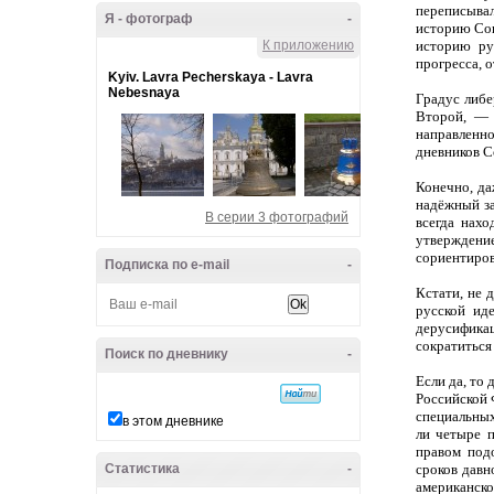
переписывал
Я - фотограф
-
историю Сов
К приложению
историю ру
прогресса, 
Kyiv. Lavra Pecherskaya - Lavra
Nebesnaya
Градус либе
Второй, — 
направленн
дневников С
Конечно, д
надёжный за
В серии 3 фотографий
всегда нах
утверждение
сориентиров
Подписка по e-mail
-
Кстати, не 
русской ид
дерусификац
сократиться
Поиск по дневнику
-
Если да, то
Российской 
специальных
в этом дневнике
ли четыре 
правом под
Статистика
-
сроков давн
американской