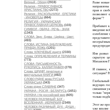
Верный - Обряд
(2918)
Разве новые
направлены 
Религия - ПРАВОСЛАВНОЕ
ХРИСТИАНСТВО
(2272)
прав и своб
Религия - РАСКОЛЬНИКИ - ЕРЕТИКИ
позволяют о
- ИНОВЕРЦЫ
(664)
форме"?
РЕЛИГИЯ - УКРАИНСКАЯ
ПРАВОСЛАВНАЯ ЦЕРКОВЬ
(103)
Прибавьте к
СИМВОЛ - ОБРАЗ - РЕЧЬ - ЗНАК
введение вс
(1343)
озлобление 
СЛОВА: Звук - Буква - Цифра - Цвет.
представите
(493)
несерьёзны
СЛОВА: ИСТИНА-ЗАБЛУЖДЕНИЕ,
предупредит
ПРАВДА-ЛОЖЬ
(1201)
Слова: КЛЮЧЕВЫЕ ищите
(2330)
Или развал 
Слова: ОПРЕДЕЛЕНИЯ И ТЕРМИНЫ
скрытую це
(773)
Михаилом Го
СЛОВА: ПИСЬМЕННОСТЬ,
РУКОПИСЬ, КАЛЛИГРАФИЯ
(279)
И главное,
Слова: ШРИФТ, печатные и
ситуации? Р
виртуальные КНИГИ
(492)
СЛОВО РІДНЕ мова РУСЬКА
Глобальный
УКРАЇНСЬКА
(343)
ведущих гос
Слово рідне СЛАВЯНЕ
(347)
связанная у
УКРАІНА - РОСІЯ - БЄЛАРУСЬ
(1651)
только "пер
УКРАЇНА і Не российский мир
(605)
только подб
ЧЕЛОВЕК РАЗУМНЫЙ: БОГ -
ВСЕЛЕННАЯ - ИЕРАРХИЯ
(2349)
Этот же про
ЧЕЛОВЕК РАЗУМНЫЙ: ДУХ - ДУША -
уже вполне 