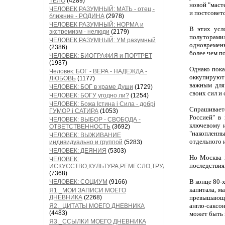
ТЕЛО
(4289)
новой "маст
ЧЕЛОВЕК РАЗУМНЫЙ: МАТЬ - отец -
и постсовет
ближние - РОДИНА
(2978)
ЧЕЛОВЕК РАЗУМНЫЙ: НОРМА и
В этих усл
экстремизм - нелюди
(2179)
полуторами
ЧЕЛОВЕК РАЗУМНЫЙ: УМ разумный
одновременн
(2386)
более чем п
ЧЕЛОВЕК: БИОГРАФИЯ и ПОРТРЕТ
(1937)
Однако пока
Человек: БОГ - ВЕРА - НАДЕЖДА -
оккупируют 
ЛЮБОВЬ
(1177)
важным для
ЧЕЛОВЕК: БОГ в храме Души
(1729)
своих сил и
ЧЕЛОВЕК: БОГУ угодно ли?
(1254)
ЧЕЛОВЕК: Божа Істина і Сила - добрі
Спрашиваетс
ГУМОР і САТИРА
(1053)
Россией" в
ЧЕЛОВЕК: ВЫБОР - СВОБОДА -
ключевому и
ОТВЕТСТВЕННОСТЬ
(3692)
"накопленны
ЧЕЛОВЕК: ВЫЖИВАНИЕ
отдельного 
индивидуально и группой
(5283)
ЧЕЛОВЕК: ДЕЯНИЯ
(5303)
Но Москва 
ЧЕЛОВЕК:
последствия
ИСКУССТВО,КУЛЬТУРА,РЕМЕСЛО,ТРУД
(7368)
В конце 80-
ЧЕЛОВЕК: СОЦИУМ
(9166)
капитала, м
Я1._МОИ ЗАПИСИ МОЕГО
ДНЕВНИКА
(2268)
превышающу
англо-саксо
Я2._ЦИТАТЫ МОЕГО ДНЕВНИКА
(4483)
может быть 
Я3._ССЫЛКИ МОЕГО ДНЕВНИКА