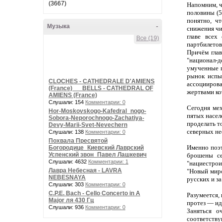
(3667)
Напомним, ч
половины (5
понятно, ч
Музыка
-
снижения чи
главе всех
Все (19)
партбилето
Причём глав
"национал-д
умученные п
рынок испы
CLOCHES - CATHEDRALE D'AMIENS
ассоциирова
(France) __ BELLS - CATHEDRAL OF
жертвами ко
AMIENS (France)
Слушали: 154
Комментарии: 0
Сегодня мех
Hor-Moskovskogo-Kafedral_nogo-
пятых насел
Sobora-Neporochnogo-Zachatiya-
проделать т
Devy-Marii-Svet-Nevechern
северных не
Слушали: 138
Комментарии: 0
Похвала Пресвятой
Именно поэт
Богородице_Киевский Лаврский
Успенский звон_Павел Лашкевич
брошены се
Слушали: 4632
Комментарии: 1
"нациестрои
Лавра Небесная - LAVRA
"Новый миро
NEBESNAYA
русских и за
Слушали: 303
Комментарии: 0
C.P.E. Bach - Cello Concerto in A
Разумеется,
Major ля 430 Гц
протез — ид
Слушали: 936
Комментарии: 0
Заняться о
соответств