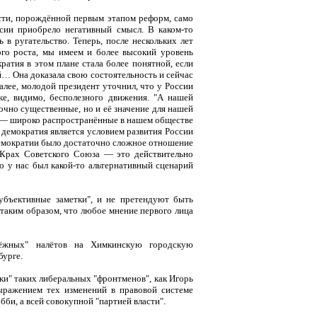
сти, порождённой первым этапом реформ, само
ссии приобрело негативный смысл. В каком-то
 в ругательство. Теперь, после нескольких лет
ого роста, мы имеем и более высокий уровень
ратия в этом плане стала более понятной, если
й… Она доказала свою состоятельность и сейчас
алее, молодой президент уточнил, что у России
ке, видимо, бесполезного движения. "А нашей
очно существенные, но и её значение для нашей
уг — широко распространённые в нашем обществе
демократия является условием развития России
к демократии было достаточно сложное отношение
. Крах Советского Союза — это действительно
то у нас был какой-то альтернативный сценарий
субъективные заметки", и не претендуют быть
 таким образом, что любое мнение первого лица
дёжных" налётов на Химкинскую городскую
бурге.
ки" таких либеральных "фронтменов", как Игорь
ыражением тех изменений в правовой системе
бби, а всей совокупной "партией власти".