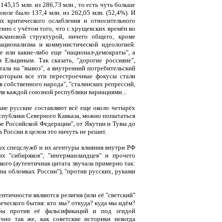
45,15 млн. из 286,73 млн., то есть чуть больше
юзе было 137,4 млн. из 262,05 млн. (52,4%). И
х критического ослабления и относительного
нно с учётом того, что с хрущевских времён во
клановой структурой, ничего общего, кроме
ционализма и коммунистической идеологией.
ие или какие-либо еще "национал-демократы", а
 Ельциным. Так сказать, "дорогие россияне",
тала на "вывоз", а внутренний потребительский
 которым все эти перестроечные фокусы стали
 собственного народа", "сталинских репрессий,
для каждой союзной республики вариациями...
кие русские составляют всё еще около четырёх
еспублики Северного Кавказа, можно попытаться
ве Российской Федерации", от Якутии и Тувы до
 России в целом это ничуть не решит.
ых спецслужб и их агентуры влияния внутри РФ
х "сибиряков", "ингерманландцев" и прочего
ого (аутентичная цитата звучала примерно так:
на обломках России"), "против русских, руками
нтичности являются религия (или её "светский"
еческого бытия: кто мы? откуда? куда мы идём?
бы против её фальсификаций и под эгидой
но так же, как советские историки некогда