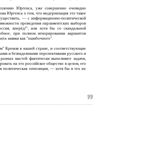
уплению Юргенса, уже совершенно очевидно
ова Юргенса о том, что модернизация это такое
осуществить, — с информационно-политической
возможности проведения парламентских выборов
ссия, вперёд!", или хотя бы со скандальной
бное, при полном игнорировании вариантов
анта заявки как "ошибочного".
ом" Кремля в нашей стране, и соответствующие
ками и безнадежными перспективами русского и
 разных мастей фактически выполняют задачи,
ровать на это российское общество в целом, его
 и политическая оппозиция, — хотя бы в тех их