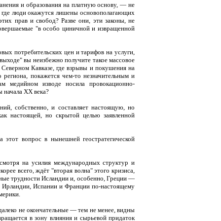
ранения и образования на платную основу, — не
я, где люди окажутся лишены основополагающих
их прав и свобод? Разве они, эти законы, не
 совершаемые "в особо циничной и извращенной
овых потребительских цен и тарифов на услуги,
выходе" вы неизбежно получите такое массовое
 Северном Кавказе, где взрывы и покушения на
 региона, покажется чем-то незначительным и
ам медийном изводе носила провокационно-
ы начала ХХ века?
ний, собственно, и составляет настоящую, но
ак настоящей, но скрытой целью заявленной
а этот вопрос в нынешней геостратегической
есмотря на усилия международных структур и
орее всего, ждёт "вторая волна" этого кризиса,
тные трудности Исландии и, особенно, Греции —
па Ирландии, Испании и Франции по-настоящему
Америки.
далеко не окончательные — тем не менее, видны
вращается в зону влияния и сырьевой придаток