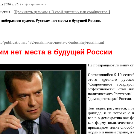
ря 2010 г. 16:47
+ в цитатник
бщения
[
Прочитать целиком
+
В свой цитатник или сообщество!
]
либерастов-иудеев, Русским нет места в будущей России.
nfo/publications/5432-russkim-net-mesta-v-budushhej-rossii.html
им нет места в будущей России
Не превращают ли нашу стр
Состоявшийся 9-10 сентя
этого древнего русск
"Современное государ
эффективности" стал пл
политического "паттерна"
"демократизация" России.
Тон задал, разумеется, п
докладе, и на встрече с 
верю в демократию как фо
как форму политического
прикладном плане способ
людей и в нашей стране, и