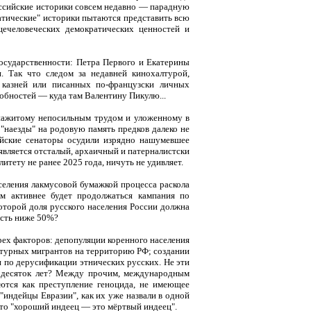
ссийские историки совсем недавно — парадную
атические" историки пытаются представить всю
щечеловеческих демократических ценностей и
государственности: Петра Первого и Екатерины
. Так что следом за недавней кинохалтурой,
 казней или писанных по-французски личных
обностей — куда там Валентину Пикулю...
 нажитому непосильным трудом и уложенному в
"наезды" на родовую память предков далеко не
ийские сенаторы осудили изрядно нашумевшее
является отсталый, архаичный и патерналистски
тету не ранее 2025 года, ничуть не удивляет.
аселения лакмусовой бумажкой процесса раскола
м активнее будет продолжаться кампания по
оторой доля русского населения России должна
 есть ниже 50%?
рех факторов: депопуляции коренного населения
ьтурных мигрантов на территорию РФ; создании
и по дерусификации этнических русских. Не эти
й десяток лет? Между прочим, международным
ются как преступление геноцида, не имеющее
 "индейцы Евразии", как их уже назвали в одной
, что "хороший индеец — это мёртвый индеец".