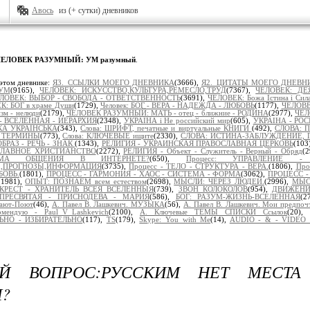
Авось
из (+ сутки) дневников
ЕЛОВЕК РАЗУМНЫЙ: УМ разумный
.
этом дневнике:
Я3._ССЫЛКИ МОЕГО ДНЕВНИКА
(3666),
Я2._ЦИТАТЫ МОЕГО ДНЕВН
УМ
(9165),
ЧЕЛОВЕК: ИСКУССТВО,КУЛЬТУРА,РЕМЕСЛО,ТРУД
(7367),
ЧЕЛОВЕК: ДЕ
ЛОВЕК: ВЫБОР - СВОБОДА - ОТВЕТСТВЕННОСТЬ
(3691),
ЧЕЛОВЕК: Божа Істина і Сил
К: БОГ в храме Души
(1729),
Человек: БОГ - ВЕРА - НАДЕЖДА - ЛЮБОВЬ
(1177),
ЧЕЛОВЕ
зм - нелюди
(2179),
ЧЕЛОВЕК РАЗУМНЫЙ: МАТЬ - отец - ближние - РОДИНА
(2977),
ЧЕЛ
- ВСЕЛЕННАЯ - ИЕРАРХИЯ
(2348),
УКРАЇНА і Не российский мир
(605),
УКРАІНА - РОС
ЬКА УКРАЇНСЬКА
(343),
Слова: ШРИФТ, печатные и виртуальные КНИГИ
(492),
СЛОВА: 
 ТЕРМИНЫ
(773),
Слова: КЛЮЧЕВЫЕ ищите
(2330),
СЛОВА: ИСТИНА-ЗАБЛУЖДЕНИЕ, 
БРАЗ - РЕЧЬ - ЗНАК
(1343),
РЕЛИГИЯ - УКРАИНСКАЯ ПРАВОСЛАВНАЯ ЦЕРКОВЬ
(103
ОСЛАВНОЕ ХРИСТИАНСТВО
(2272),
РЕЛИГИЯ - Объект - Служитель - Верный - Обряд
(
ОРМА ОБЩЕНИЯ В ИНТЕРНЕТЕ?
(650),
Процесс: УПРАВЛЕНИЕ -
Ы,ПРОГНОЗЫ,ИНФОРМАЦИЯ
(3735),
Процесс - ТЕЛО - СТРУКТУРА - ВЕРА.
(1806),
Про
БОВЬ.
(1801),
ПРОЦЕСС - ГАРМОНИЯ - ХАОС - СИСТЕМА - ФОРМА
(3062),
ПРОЦЕСС - 
(1981),
ОПЫТ: ПОЗНАЁМ всем естеством
(2698),
МЫСЛИ: ЧЕРЕЗ ЛЮДЕЙ.
(2996),
МЫСЛ
КРЕСТ - ХРАНИТЕЛЬ ВСЕЯ ВСЕЛЕННЫЯ
(739),
ЗВОН КОЛОКОЛОВ
(954),
ДВИЖЕНИ
ПРЕСВЯТАЯ - ПРИСНОДЕВА - МАРИЯ
(586),
БОГ: РАЗУМ-ЖИЗНЬ-ВСЕЛЕННАЯ
(2
ают-Поют
(46),
А. Павел В. Лашкевич. МУЗЫКА
(56),
А. Павел В. Лашкевич. Мои предпоч
омендую - Paul_V_Lashkevich
(2100),
А. Ключевые ТЕМЫ СПИСКИ Ссылок
(20),
НО - ИЗБИРАТЕЛЬНО
(117),
TS
(179),
Skype: You with Me
(14),
AUDIO - & - VIDEO 
Й ВОПРОС:РУССКИМ НЕТ МЕСТА
?