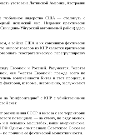
участь уготована Латинской Америке, Австралии
оё глобальное лидерство США — столкнуть с
дный исламский мир. Недавняя практически
(Синьцзянь-Уйгурский автономный район) здесь
ном, а войска США и их союзников фактически
что импорт товаров из КНР является критически
овершать геостратегическую перегруппировку
ежду Европой и Россией. Разумеется, "жертва
нной, чем "жертва Европой": прежде всего по
епень вовлечённости Китая в этот процесс, и
х факторов, которые, несомненно, заслуживают
бо на "конфронтацию" с КНР с убийственными
свой счёт.
ет расчленения СССР и вывоза с его территории
рового потенциала — на сумму, по ряду оценок,
ь и в меньших масштабах, наши американские,
й РФ. Однако опыт развала Советского Союза не
— по причине её фактической моноэтничности.