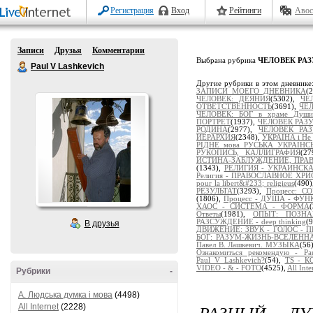
Регистрация
Вход
Рейтинги
Авос
Записи
Друзья
Комментарии
Выбрана рубрика
ЧЕЛОВЕК РАЗ
Paul V Lashkevich
Другие рубрики в этом дневнике
ЗАПИСИ МОЕГО ДНЕВНИКА
(
ЧЕЛОВЕК: ДЕЯНИЯ
(5302),
ЧЕ
ОТВЕТСТВЕННОСТЬ
(3691),
ЧЕЛ
ЧЕЛОВЕК: БОГ в храме Души
ПОРТРЕТ
(1937),
ЧЕЛОВЕК РАЗУ
РОДИНА
(2977),
ЧЕЛОВЕК РА
ИЕРАРХИЯ
(2348),
УКРАЇНА і Не 
РІДНЕ мова РУСЬКА УКРАЇНС
РУКОПИСЬ, КАЛЛИГРАФИЯ
(2
ИСТИНА-ЗАБЛУЖДЕНИЕ, ПРА
(1343),
РЕЛИГИЯ - УКРАИНСК
Религия - ПРАВОСЛАВНОЕ ХР
pour la libert&#233; religieus
(490
РЕЗУЛЬТАТ
(3293),
Процесс: 
(1806),
Процесс - ДУША - ФУ
ХАОС - СИСТЕМА - ФОРМА
Ответы
(1981),
ОПЫТ: ПОЗНАЁ
РАЗСУЖДЕНИЕ - deep thinking
(
В друзья
ДВИЖЕНИЕ: ЗВУК - ГОЛОС - 
БОГ: РАЗУМ-ЖИЗНЬ-ВСЕЛЕНН
Павел В. Лашкевич. МУЗЫКА
(56
Ознакомиться рекомендую - Pau
Paul_V_Lashkevich?
(54),
TS - 
VIDEO - & - FOTO
(4525),
All Inte
Рубрики
-
A. Людська думка і мова
(4498)
РАЗНЫЙ Д
All Internet
(2228)