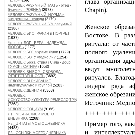
глава организац
ТЕЛО
(4289)
ЧЕЛОВЕК РАЗУМНЫЙ: МАТЬ - отец -
Chapin).
ближние - РОДИНА
(2978)
ЧЕЛОВЕК РАЗУМНЫЙ: НОРМА и
экстремизм - нелюди
(2179)
ЧЕЛОВЕК РАЗУМНЫЙ: УМ разумный
Женское обрез
(2386)
ЧЕЛОВЕК: БИОГРАФИЯ и ПОРТРЕТ
Востоке. В раз
(1937)
ритуала: от час
Человек: БОГ - ВЕРА - НАДЕЖДА -
ЛЮБОВЬ
(1177)
полного удален
ЧЕЛОВЕК: БОГ в храме Души
(1729)
ЧЕЛОВЕК: БОГУ угодно ли?
(1254)
организация здр
ЧЕЛОВЕК: Божа Істина і Сила - добрі
ГУМОР і САТИРА
(1053)
ведут многоле
ЧЕЛОВЕК: ВЫБОР - СВОБОДА -
ОТВЕТСТВЕННОСТЬ
(3692)
ритуалов. Благо
ЧЕЛОВЕК: ВЫЖИВАНИЕ
лидеры ряда а
индивидуально и группой
(5283)
ЧЕЛОВЕК: ДЕЯНИЯ
(5303)
женское обрезани
ЧЕЛОВЕК:
ИСКУССТВО,КУЛЬТУРА,РЕМЕСЛО,ТРУД
Источник: Медпо
(7368)
ЧЕЛОВЕК: СОЦИУМ
(9166)
+++++++++++++
Я1._МОИ ЗАПИСИ МОЕГО
ДНЕВНИКА
(2268)
Пример того, ка
Я2._ЦИТАТЫ МОЕГО ДНЕВНИКА
(4483)
и интеллектуал
Я3._ССЫЛКИ МОЕГО ДНЕВНИКА