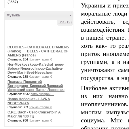
(3667)
Украины и приез
моральные люди 
Музыка
-
действовать, 
Все (19)
взаимодействия. 
в нашей стране.
хоть как- то ре
CLOCHES - CATHEDRALE D'AMIENS
(France) __ BELLS - CATHEDRAL OF
приток иноплеме
AMIENS (France)
Слушали: 154
Комментарии: 0
группами, а в н
Hor-Moskovskogo-Kafedral_nogo-
Sobora-Neporochnogo-Zachatiya-
уничтожают сам
Devy-Marii-Svet-Nevechern
государства, а н
Слушали: 138
Комментарии: 0
Похвала Пресвятой
Богородице_Киевский Лаврский
Наиболее активн
Успенский звон_Павел Лашкевич
Слушали: 4632
Комментарии: 1
из них наивно
Лавра Небесная - LAVRA
иноплеменников
NEBESNAYA
Слушали: 303
Комментарии: 0
многим импульс
C.P.E. Bach - Cello Concerto in A
Major ля 430 Гц
социума. Мне 
Слушали: 936
Комментарии: 0
обрезание потом