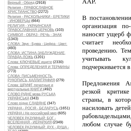
AAP.
Верный - Обряд
(2918)
Религия - ПРАВОСЛАВНОЕ
ХРИСТИАНСТВО
(2272)
В постановлении
Религия - РАСКОЛЬНИКИ - ЕРЕТИКИ
- ИНОВЕРЦЫ
(664)
организация по
РЕЛИГИЯ - УКРАИНСКАЯ
ПРАВОСЛАВНАЯ ЦЕРКОВЬ
(103)
наносят ущерб ф
СИМВОЛ - ОБРАЗ - РЕЧЬ - ЗНАК
(1343)
считает необ
СЛОВА: Звук - Буква - Цифра - Цвет.
(493)
проведению. Тем
СЛОВА: ИСТИНА-ЗАБЛУЖДЕНИЕ,
ПРАВДА-ЛОЖЬ
(1201)
учитывать ку
Слова: КЛЮЧЕВЫЕ ищите
(2330)
подчеркивается в
Слова: ОПРЕДЕЛЕНИЯ И ТЕРМИНЫ
(773)
СЛОВА: ПИСЬМЕННОСТЬ,
РУКОПИСЬ, КАЛЛИГРАФИЯ
(279)
Предложения Ам
Слова: ШРИФТ, печатные и
виртуальные КНИГИ
(492)
резкой критик
СЛОВО РІДНЕ мова РУСЬКА
УКРАЇНСЬКА
(343)
страны, в кото
Слово рідне СЛАВЯНЕ
(347)
насиловать дете
УКРАІНА - РОСІЯ - БЄЛАРУСЬ
(1651)
УКРАЇНА і Не российский мир
(605)
рабовладельцами
ЧЕЛОВЕК РАЗУМНЫЙ: БОГ -
ВСЕЛЕННАЯ - ИЕРАРХИЯ
(2349)
любом случае бу
ЧЕЛОВЕК РАЗУМНЫЙ: ДУХ - ДУША -