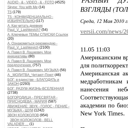
AUDIO - & - VIDEO - & - FOTO
(4525)
ВЗГЛЯДЫ (ТОЛ
Skype: You with Me
(14)
TS
(179)
TS - КОНФИДЕНЦИАЛЬНО -
Среда, 12 Мая 2010 г
ИЗБИРАТЕЛЬНО
(117)
А. Как читать дневник
Paul_V_Lashkevich?
(54)
versii.com/news/2
А. Ключевые ТЕМЫ СПИСКИ Ссылок
(20)
А. Ознакомиться рекомендую -
Paul_V_Lashkevich
(2100)
11.05 11:03
А. Павел В. Лашкевич. Мои
Американским вр
инициативы
(80)
А. Павел В. Лашкевич. Мои
для политкоррек
предпочтения.
(757)
А. Павел В. Лашкевич. МУЗЫКА
(56)
Американская а
А._МОЛИТВА_Читают-Поют
(46)
БОГ: в единстве - БЛАГОДАТЬ и
медработникам 
ЗАКОН
(2293)
нанесения не
БОГ: РАЗУМ-ЖИЗНЬ-ВСЕЛЕННАЯ
(2738)
Соответствующая
БОГОРОДИЦА - ПРЕСВЯТАЯ -
ПРИСНОДЕВА - МАРИЯ
(587)
академии по био
ДВИЖЕНИЕ: ЗВУК - ГОЛОС - ПЕНИЕ -
МУЗЫКА - ШУМ
(1242)
New York Times.
ЗВОН КОЛОКОЛОВ
(954)
ЗВОН КОЛОКОЛОВ - BELL
VALADIER ....
(1)