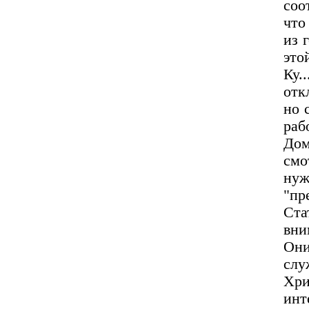
соо
что
из 
это
Ку.
отк
но 
раб
До
смо
нуж
"пр
Ста
вни
Они
слу
Хри
инт