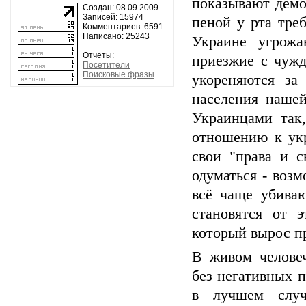
показывают демо
Создан: 08.09.2009
Записей: 15974
пеной у рта тре
Комментариев: 6591
Написано: 25243
Украине угрож
Отчеты:
приезжие с чужд
Посетители
Поисковые фразы
укореняются за
населения нашей
Украинцами так
отношению к ук
свои "права и 
одуматься - воз
всё чаще убива
становятся от 
который вырос пр
В живом челове
без негативных п
в лучшем случ