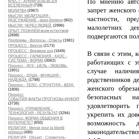
По мнению авто
КРЕСТ - ХРАНИТЕЛЬ ВСЕЯ
ВСЕЛЕННЫЯ
(739)
запрет женского
МОЛИТВА
(2967)
МЫСЛИ: МЕДИТАЦИЯ -
частности, пр
РАЗСУЖДЕНИЕ - deep thinking
(902)
МЫСЛИ: ЧЕРЕЗ ЛЮДЕЙ.
(2996)
малолетних де
ОПЫТ: ПОЗНАЁМ всем естеством
подвергаются пол
(2698)
Проблемы - Вопросы - Ответы
(1981)
ПРОЦЕСС - Вектор
(2173)
ПРОЦЕСС - Времени ход
(1849)
В связи с этим,
ПРОЦЕСС - ГАРМОНИЯ - ХАОС -
СИСТЕМА - ФОРМА
(3062)
работающих с э
Процесс - ДУХ - ЦЕЛЬ - ЛЮБОВЬ.
случае наличи
(1801)
Процесс - ДУША - ФУНКЦИЯ -
родственников д
НАДЕЖДА.
(1798)
Процесс - ТЕЛО - СТРУКТУРА - ВЕРА.
женского обрез
(1806)
Процесс:
безопасных н
СОБЫТИЯ,ФАКТЫ,ПРОГНОЗЫ,ИНФОРМАЦИЯ
(3736)
удовлетворить
Процесс: УПРАВЛЕНИЕ -
ТЕХНОЛОГИЯ - РЕЗУЛЬТАТ
(3294)
укрепить их дов
Процесс: ФОРМА ОБЩЕНИЯ В
возможность 
ИНТЕРНЕТЕ?
(650)
РЕЛИГИЯ - Messe pour la liberté
законодательств
religieus
(490)
РЕЛИГИЯ - Объект - Служитель -