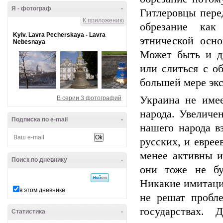
Я - фотограф
-
Гитлеровцы пере
К приложению
обрезание как
Kyiv. Lavra Pecherskaya - Lavra
этнической осно
Nebesnaya
Может быть и д
или слиться с о
большей мере эк
Украина не име
В серии 3 фотографий
народа. Увеличе
Подписка по e-mail
-
нашего народа в
русских, и еврее
менее активны и
Поиск по дневнику
-
они тоже не бу
Никакие имитаци
в этом дневнике
не решат пробл
государствах.
Статистика
-