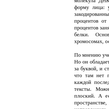
молекула ДНК
форму лица: у
закодированных
процентов от
процентов зан
белки. Осно
хромосомах, о
По мнению учен
Но он обладае
за буквой, и с
что там нет 
каждой после
тексты. Можн
плоский. А е
пространстве