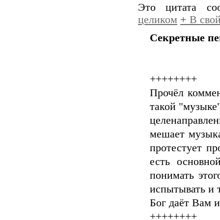
Это цитата с
целиком
+
В свой
Секретные пе
++++++++
Прочёл коммен
такой "музыке"
целенаправле
мешает музыка
протестует пр
есть основно
понимать этог
испытывать и т
Бог даёт Вам и
++++++++