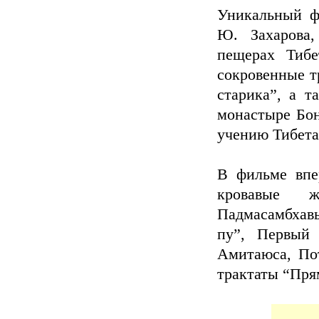
Уникальный ф
Ю. Захарова,
пещерах Тибе
сокровенные т
старика”, а 
монастыре Бон
учению Тибета
В фильме впе
кровавые ж
Падмасамбхав
пу”, Первый
Амитаюса, Пот
трактаты “Пря