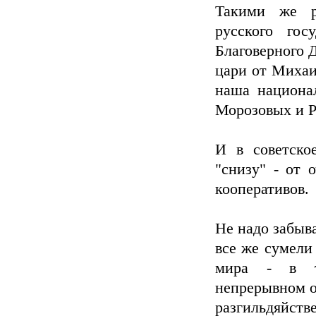
Такими же р
русского гос
Благоверного Д
цари от Михаи
наша национа
Морозовых и 
И в советско
"снизу" - от 
кооперативов.
Не надо забыва
все же сумели
мира - в т
непрерывном о
разгильдяйс