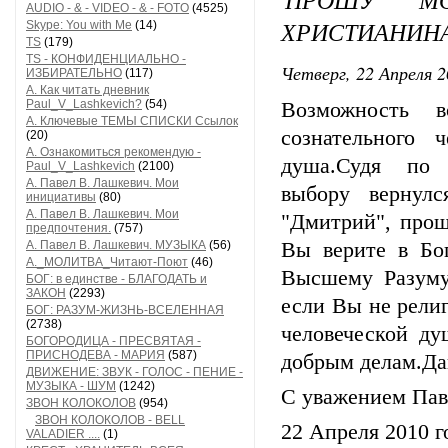
AUDIO - & - VIDEO - & - FOTO
(4525)
ХРИСТИАНИН
Skype: You with Me
(14)
TS
(179)
TS - КОНФИДЕНЦИАЛЬНО -
Четверг, 22 Апреля 2
ИЗБИРАТЕЛЬНО
(117)
А. Как читать дневник
Paul_V_Lashkevich?
(54)
Возможность 
А. Ключевые ТЕМЫ СПИСКИ Ссылок
сознательного 
(20)
А. Ознакомиться рекомендую -
душа.Судя по 
Paul_V_Lashkevich
(2100)
А. Павел В. Лашкевич. Мои
выбору вернул
инициативы
(80)
А. Павел В. Лашкевич. Мои
"Дмитрий", прош
предпочтения.
(757)
А. Павел В. Лашкевич. МУЗЫКА
(56)
Вы верите в Бо
А._МОЛИТВА_Читают-Поют
(46)
Высшему Разуму
БОГ: в единстве - БЛАГОДАТЬ и
ЗАКОН
(2293)
если Вы не рели
БОГ: РАЗУМ-ЖИЗНЬ-ВСЕЛЕННАЯ
(2738)
человеческой д
БОГОРОДИЦА - ПРЕСВЯТАЯ -
ПРИСНОДЕВА - МАРИЯ
(587)
добрым делам.Дай
ДВИЖЕНИЕ: ЗВУК - ГОЛОС - ПЕНИЕ -
МУЗЫКА - ШУМ
(1242)
С уважением Пав
ЗВОН КОЛОКОЛОВ
(954)
ЗВОН КОЛОКОЛОВ - BELL
22 Апреля 2010 г
VALADIER ....
(1)