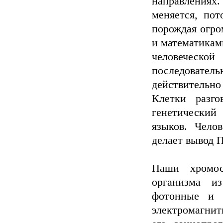
направлениях.
меняется, по
порождая огро
и математикам
человеческ
последователь
действительн
Клетки разг
генетический
языков. Челов
делает вывод 
Наши хромос
организма и
фотонные и а
электромагнит