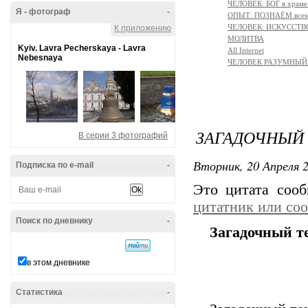
ЧЕЛОВЕК: БОГ в храм
Я - фотограф
-
ОПЫТ: ПОЗНАЁМ всем 
ЧЕЛОВЕК: ИСКУССТВ
К приложению
МОЛИТВА
Kyiv. Lavra Pecherskaya - Lavra
All Internet
Nebesnaya
ЧЕЛОВЕК РАЗУМНЫЙ:
ЗАГАДОЧНЫЙ 
В серии 3 фотографий
Вторник, 20 Апреля 2
Подписка по e-mail
-
Это цитата соо
цитатник или со
Поиск по дневнику
-
Загадочный т
в этом дневнике
Статистика
-