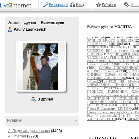
Регистрация
Вход
Рейтинги
Авос
Записи
Друзья
Комментарии
Выбрана рубрика
МОЛИТВА
.
Paul V Lashkevich
Другие рубрики в этом дневнике
ЗАПИСИ МОЕГО ДНЕВНИКА
(
ЧЕЛОВЕК: ДЕЯНИЯ
(5302),
ЧЕ
ОТВЕТСТВЕННОСТЬ
(3691),
ЧЕЛ
ЧЕЛОВЕК: БОГ в храме Души
ПОРТРЕТ
(1937),
ЧЕЛОВЕК РАЗ
ЧЕЛОВЕК РАЗУМНЫЙ: МАТЬ - от
РАЗУМНЫЙ: БОГ - ВСЕЛЕННАЯ
Слово рідне СЛАВЯНЕ
(347),
СЛ
(492),
СЛОВА: ПИСЬМЕННОСТ
КЛЮЧЕВЫЕ ищите
(2330),
СЛОВ
СИМВОЛ - ОБРАЗ - РЕЧЬ - ЗНА
ЕРЕТИКИ - ИНОВЕРЦЫ
(664),
Р
Обряд
(2918),
РЕЛИГИЯ - Messe po
УПРАВЛЕНИЕ - ТЕХНОЛОГИЯ -
ТЕЛО - СТРУКТУРА - ВЕРА.
(180
ПРОЦЕСС - ГАРМОНИЯ - ХА
Проблемы - Вопросы - Ответы
МЕДИТАЦИЯ - РАЗСУЖДЕНИЕ - 
В друзья
ДВИЖЕНИЕ: ЗВУК - ГОЛОС - 
БОГ: РАЗУМ-ЖИЗНЬ-ВСЕЛЕНН
Павел В. Лашкевич. МУЗЫКА
(56
Ознакомиться рекомендую - Pau
Paul_V_Lashkevich?
(54),
TS - 
VIDEO - & - FOTO
(4525),
All Inte
Рубрики
-
A. Людська думка і мова
(4498)
ПРОШУ МО
All Internet
(2228)