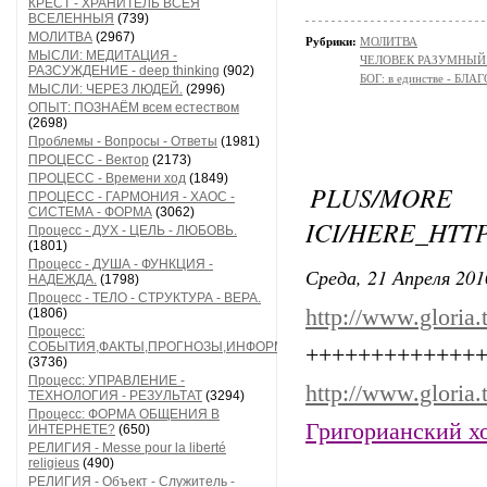
КРЕСТ - ХРАНИТЕЛЬ ВСЕЯ
ВСЕЛЕННЫЯ
(739)
МОЛИТВА
(2967)
Рубрики:
МОЛИТВА
МЫСЛИ: МЕДИТАЦИЯ -
ЧЕЛОВЕК РАЗУМНЫЙ:
РАЗСУЖДЕНИЕ - deep thinking
(902)
БОГ: в единстве - БЛ
МЫСЛИ: ЧЕРЕЗ ЛЮДЕЙ.
(2996)
ОПЫТ: ПОЗНАЁМ всем естеством
(2698)
Проблемы - Вопросы - Ответы
(1981)
ПРОЦЕСС - Вектор
(2173)
ПРОЦЕСС - Времени ход
(1849)
PLUS/M
ПРОЦЕСС - ГАРМОНИЯ - ХАОС -
СИСТЕМА - ФОРМА
(3062)
ICI/HERE_HTT
Процесс - ДУХ - ЦЕЛЬ - ЛЮБОВЬ.
(1801)
Процесс - ДУША - ФУНКЦИЯ -
Среда, 21 Апреля 201
НАДЕЖДА.
(1798)
Процесс - ТЕЛО - СТРУКТУРА - ВЕРА.
http://www.gloria
(1806)
Процесс:
СОБЫТИЯ,ФАКТЫ,ПРОГНОЗЫ,ИНФОРМАЦИЯ
+++++++++++++
(3736)
Процесс: УПРАВЛЕНИЕ -
http://www.gloria
ТЕХНОЛОГИЯ - РЕЗУЛЬТАТ
(3294)
Процесс: ФОРМА ОБЩЕНИЯ В
Григорианский хо
ИНТЕРНЕТЕ?
(650)
РЕЛИГИЯ - Messe pour la liberté
religieus
(490)
РЕЛИГИЯ - Объект - Служитель -