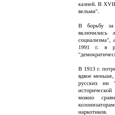
казней. В XVII
вельми".
В борьбу за
включились 
социализма", 
1991 г. в р
"демократичес
В 1913 г. потр
вдвое меньше, 
русских ни "
исторической 
можно срав
колонизатор
наркотиков.