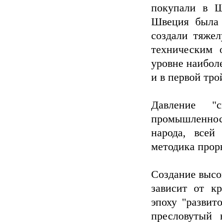
покупали в Ш
Швеция была 
создали тяже
техническим 
уровне наиболе
и в первой тро
Давление "
промышленност
народа, всей
методика прор
Создание высо
зависит от кр
эпоху "развит
пресловутый 