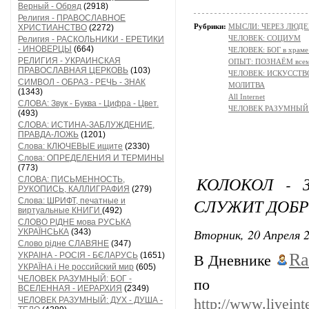
Верный - Обряд
(2918)
Религия - ПРАВОСЛАВНОЕ
Рубрики:
МЫСЛИ: ЧЕРЕЗ ЛЮДЕ
ХРИСТИАНСТВО
(2272)
ЧЕЛОВЕК: СОЦИУМ
Религия - РАСКОЛЬНИКИ - ЕРЕТИКИ
- ИНОВЕРЦЫ
(664)
ЧЕЛОВЕК: БОГ в храм
РЕЛИГИЯ - УКРАИНСКАЯ
ОПЫТ: ПОЗНАЁМ всем 
ПРАВОСЛАВНАЯ ЦЕРКОВЬ
(103)
ЧЕЛОВЕК: ИСКУССТВ
СИМВОЛ - ОБРАЗ - РЕЧЬ - ЗНАК
МОЛИТВА
(1343)
All Internet
СЛОВА: Звук - Буква - Цифра - Цвет.
ЧЕЛОВЕК РАЗУМНЫЙ:
(493)
СЛОВА: ИСТИНА-ЗАБЛУЖДЕНИЕ,
ПРАВДА-ЛОЖЬ
(1201)
Слова: КЛЮЧЕВЫЕ ищите
(2330)
Слова: ОПРЕДЕЛЕНИЯ И ТЕРМИНЫ
(773)
КОЛОКОЛ - 
СЛОВА: ПИСЬМЕННОСТЬ,
РУКОПИСЬ, КАЛЛИГРАФИЯ
(279)
СЛУЖИТ ДОБР
Слова: ШРИФТ, печатные и
виртуальные КНИГИ
(492)
СЛОВО РІДНЕ мова РУСЬКА
Вторник, 20 Апреля 2
УКРАЇНСЬКА
(343)
Слово рідне СЛАВЯНЕ
(347)
Ra
УКРАІНА - РОСІЯ - БЄЛАРУСЬ
(1651)
В Дневнике
УКРАЇНА і Не российский мир
(605)
ЧЕЛОВЕК РАЗУМНЫЙ: БОГ -
по
ВСЕЛЕННАЯ - ИЕРАРХИЯ
(2349)
ЧЕЛОВЕК РАЗУМНЫЙ: ДУХ - ДУША -
http://www.liveint