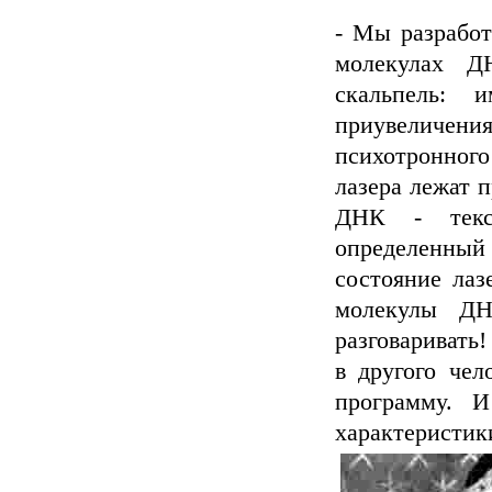
- Мы разработ
молекулах Д
скальпель:
приувеличен
психотронног
лазера лежат 
ДНК - текс
определенный
состояние лаз
молекулы ДН
разговаривать!
в другого чел
программу. И
характеристики