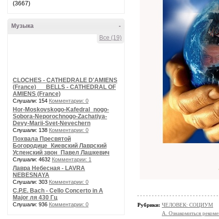
(3667)
Музыка
-
Все (19)
CLOCHES - CATHEDRALE D'AMIENS
(France) __ BELLS - CATHEDRAL OF
AMIENS (France)
Слушали: 154
Комментарии: 0
Hor-Moskovskogo-Kafedral_nogo-
Sobora-Neporochnogo-Zachatiya-
Devy-Marii-Svet-Nevechern
Слушали: 138
Комментарии: 0
Похвала Пресвятой
Богородице_Киевский Лаврский
Успенский звон_Павел Лашкевич
Слушали: 4632
Комментарии: 1
Лавра Небесная - LAVRA
NEBESNAYA
Слушали: 303
Комментарии: 0
C.P.E. Bach - Cello Concerto in A
Major ля 430 Гц
Слушали: 936
Комментарии: 0
Рубрики:
ЧЕЛОВЕК: СОЦИУМ
А. Ознакомиться реком