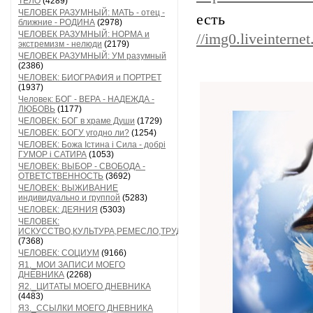
ТЕЛО
(4289)
ЧЕЛОВЕК РАЗУМНЫЙ: МАТЬ - отец -
есть 
ближние - РОДИНА
(2978)
ЧЕЛОВЕК РАЗУМНЫЙ: НОРМА и
//img0.liveinterne
экстремизм - нелюди
(2179)
ЧЕЛОВЕК РАЗУМНЫЙ: УМ разумный
(2386)
ЧЕЛОВЕК: БИОГРАФИЯ и ПОРТРЕТ
(1937)
Человек: БОГ - ВЕРА - НАДЕЖДА -
ЛЮБОВЬ
(1177)
ЧЕЛОВЕК: БОГ в храме Души
(1729)
ЧЕЛОВЕК: БОГУ угодно ли?
(1254)
ЧЕЛОВЕК: Божа Істина і Сила - добрі
ГУМОР і САТИРА
(1053)
ЧЕЛОВЕК: ВЫБОР - СВОБОДА -
ОТВЕТСТВЕННОСТЬ
(3692)
ЧЕЛОВЕК: ВЫЖИВАНИЕ
индивидуально и группой
(5283)
ЧЕЛОВЕК: ДЕЯНИЯ
(5303)
ЧЕЛОВЕК:
ИСКУССТВО,КУЛЬТУРА,РЕМЕСЛО,ТРУД
(7368)
ЧЕЛОВЕК: СОЦИУМ
(9166)
Я1._МОИ ЗАПИСИ МОЕГО
ДНЕВНИКА
(2268)
Я2._ЦИТАТЫ МОЕГО ДНЕВНИКА
(4483)
Я3._ССЫЛКИ МОЕГО ДНЕВНИКА