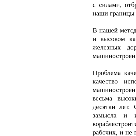
с силами, отб
наши границы и
В нашей метод
и высоком кач
железных до
машиностроени
Проблема каче
качество ис
машиностроени
весьма высок
десятки лет.
замысла и 
кораблестрои
рабочих, и не 