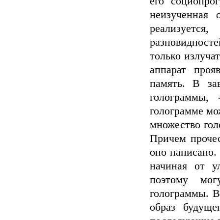
его социопро
неизученная о
реализуетс
разновидност
только излучат
аппарат проя
память. В за
голограммы,
голограмме мо
множество гол
Причем прочес
оно написано.
начиная от у
поэтому мог
голограммы. В
образ будуще