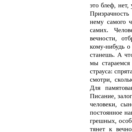
это блеф, нет,
Призрачность
нему самого ч
самих. Челов
вечности, от
кому-нибудь о
станешь. А что
мы стараемся
страуса: спрят
смотри, сколь
Для памятова
Писание, зало
человеки, сын
постоянное нап
грешных, особо
тянет к вечн