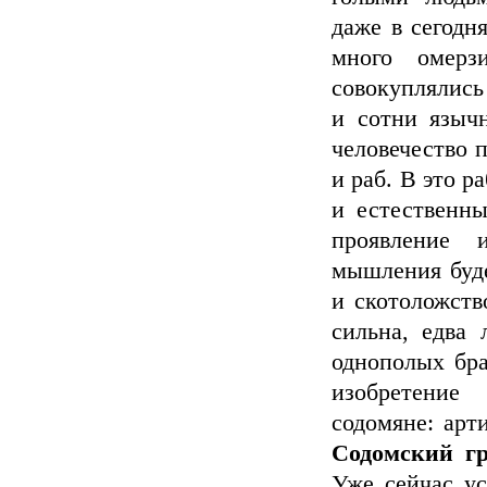
даже в сегодн
много омерз
совокуплялись
и сотни язычн
человечество 
и раб. В это р
и естественны
проявление и
мышления буде
и скотоложств
сильна, едва 
однополых бра
изобретение 
содомяне: арт
Содомский г
Уже сейчас ус