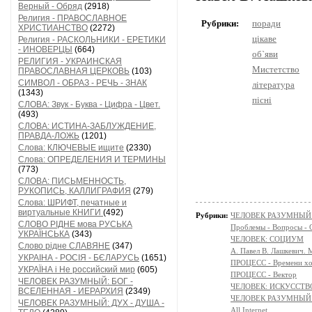
Верный - Обряд
(2918)
Религия - ПРАВОСЛАВНОЕ
Рубрики:
поради
ХРИСТИАНСТВО
(2272)
цікаве
Религия - РАСКОЛЬНИКИ - ЕРЕТИКИ
- ИНОВЕРЦЫ
(664)
об`яви
РЕЛИГИЯ - УКРАИНСКАЯ
Мистетство
ПРАВОСЛАВНАЯ ЦЕРКОВЬ
(103)
СИМВОЛ - ОБРАЗ - РЕЧЬ - ЗНАК
література
(1343)
пісні
СЛОВА: Звук - Буква - Цифра - Цвет.
(493)
СЛОВА: ИСТИНА-ЗАБЛУЖДЕНИЕ,
ПРАВДА-ЛОЖЬ
(1201)
Слова: КЛЮЧЕВЫЕ ищите
(2330)
Слова: ОПРЕДЕЛЕНИЯ И ТЕРМИНЫ
(773)
СЛОВА: ПИСЬМЕННОСТЬ,
РУКОПИСЬ, КАЛЛИГРАФИЯ
(279)
Слова: ШРИФТ, печатные и
виртуальные КНИГИ
(492)
Рубрики:
ЧЕЛОВЕК РАЗУМНЫЙ: Н
СЛОВО РІДНЕ мова РУСЬКА
Проблемы - Вопросы - 
УКРАЇНСЬКА
(343)
ЧЕЛОВЕК: СОЦИУМ
Слово рідне СЛАВЯНЕ
(347)
А. Павел В. Лашкевич. 
УКРАІНА - РОСІЯ - БЄЛАРУСЬ
(1651)
ПРОЦЕСС - Времени х
УКРАЇНА і Не российский мир
(605)
ПРОЦЕСС - Вектор
ЧЕЛОВЕК РАЗУМНЫЙ: БОГ -
ЧЕЛОВЕК: ИСКУССТВ
ВСЕЛЕННАЯ - ИЕРАРХИЯ
(2349)
ЧЕЛОВЕК РАЗУМНЫЙ:
ЧЕЛОВЕК РАЗУМНЫЙ: ДУХ - ДУША -
All Internet