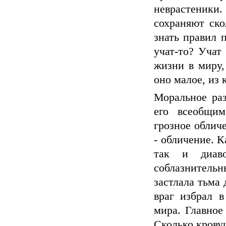
неврастеники
сохраняют ско
знать правил 
учат-то? Учат
жизни в миру,
оно малое, из 
Моральное раз
его всеобщим
грозное облич
- обличение. К
так и диаво
соблазнител
застлала тьма 
враг избрал в
мира. Главное
Сколько крову