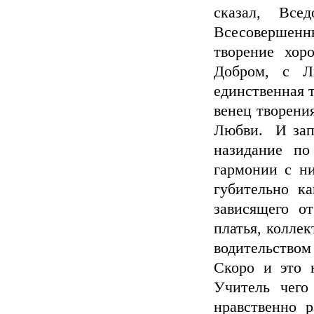
сказал, Все
Всесовершен
творение хор
Добром, с Л
единственная т
венец творени
Любви. И зап
назидание по
гармонии с ни
губительно к
зависящего от
платья, коллек
водительством
Скоро и это н
Учитель чего
нравственно р