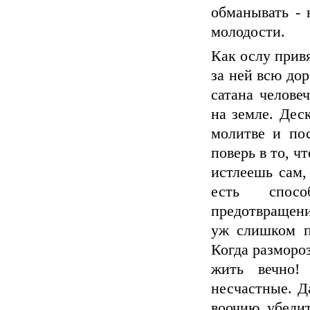
обманывать - 
молодости.
Как ослу прив
за ней всю дор
сатана челове
на земле. Дес
молитве и пос
поверь в то, ч
истлеешь сам, 
есть спосо
предотвращени
уж слишком пр
Когда размороз
жить вечно!
несчастные. Д
воочию убеди