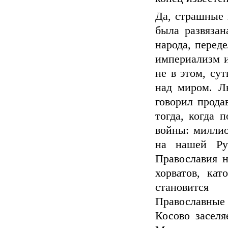
Да, страшные 
была развязан
народа, перед
империализм и
не в этом, су
над миром. Лю
говорил прода
тогда, когда 
войны: милли
на нашей Ру
Православия н
хорватов, кат
становится
Православные 
Косово заселя