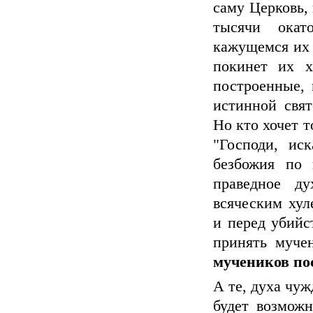
саму Церковь, 
тысячи окат
кажущемся их 
покинет их х
построенные, 
истинной свят
Но кто хочет т
"Господи, ис
безбожия по 
праведное ду
всяческим хул
и перед убийс
принять муче
мучеников по
А те, духа чуж
будет возможн