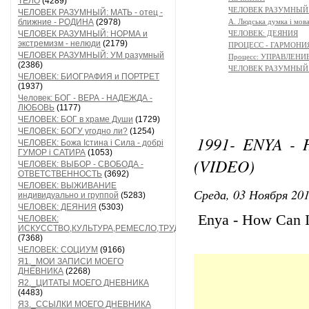
ТЕЛО
(4289)
ЧЕЛОВЕК РАЗУМНЫЙ:
ЧЕЛОВЕК РАЗУМНЫЙ: МАТЬ - отец -
ближние - РОДИНА
(2978)
A. Людська думка і мов
ЧЕЛОВЕК РАЗУМНЫЙ: НОРМА и
ЧЕЛОВЕК: ДЕЯНИЯ
экстремизм - нелюди
(2179)
ПРОЦЕСС - ГАРМОНИЯ
ЧЕЛОВЕК РАЗУМНЫЙ: УМ разумный
Процесс: УПРАВЛЕНИ
(2386)
ЧЕЛОВЕК РАЗУМНЫЙ: 
ЧЕЛОВЕК: БИОГРАФИЯ и ПОРТРЕТ
(1937)
Человек: БОГ - ВЕРА - НАДЕЖДА -
ЛЮБОВЬ
(1177)
ЧЕЛОВЕК: БОГ в храме Души
(1729)
ЧЕЛОВЕК: БОГУ угодно ли?
(1254)
1991- ENYA -
ЧЕЛОВЕК: Божа Істина і Сила - добрі
ГУМОР і САТИРА
(1053)
(VIDEO)
ЧЕЛОВЕК: ВЫБОР - СВОБОДА -
ОТВЕТСТВЕННОСТЬ
(3692)
ЧЕЛОВЕК: ВЫЖИВАНИЕ
Среда, 03 Ноября 201
индивидуально и группой
(5283)
ЧЕЛОВЕК: ДЕЯНИЯ
(5303)
Enya - How Can I
ЧЕЛОВЕК:
ИСКУССТВО,КУЛЬТУРА,РЕМЕСЛО,ТРУД
(7368)
ЧЕЛОВЕК: СОЦИУМ
(9166)
Я1._МОИ ЗАПИСИ МОЕГО
ДНЕВНИКА
(2268)
Я2._ЦИТАТЫ МОЕГО ДНЕВНИКА
(4483)
Я3._ССЫЛКИ МОЕГО ДНЕВНИКА