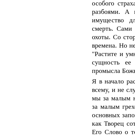
особого страх
разбоями. А 
имущество дл
смерть. Сами 
охоты. Со сто
времена. Но н
"Растите и ум
сущность ее 
промысла Божье
Я в начало ра
всему, и не сл
мы за малым н
за малым грех
основных запо
как Творец со
Его Слово о т