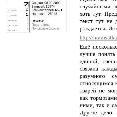
Создан: 08.09.2009
случайными лю
Записей: 15974
Комментариев: 6591
хоть тут. Пре
Написано: 25243
текст тут не 
Отчеты:
Посетители
рождается. Ис
Поисковые фразы
http://hramsatk
Ещё несколько
лучше понять 
единой, очен
связана кажд
разумного с
относящимся к
тварей не мог
как тормозами
ними, так и с
Другое дело 