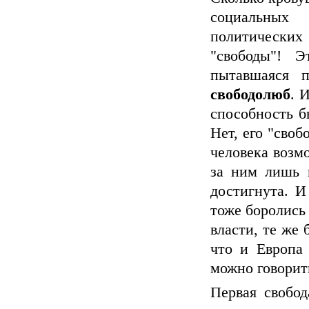
социальных
политически
"свободы"! Э
пытавшаяся 
свободолюб
. 
способность б
Нет, его "своб
человека возм
за ним лишь ш
достигнута. И
тоже боролись 
власти, те же 
что и Европа 
можно говорит
Первая свобод