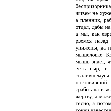
беспризорника
живем не хуже
а пленник, ра
отдал, дабы на
а мы, как евр
рвемся назад
унижены, да п
мышеловке. Ко
мышь знает, ч
есть сыр, и 
свалившему
поставивши
сработала и ж
жертву, а може
тесно, а пото
конец известе