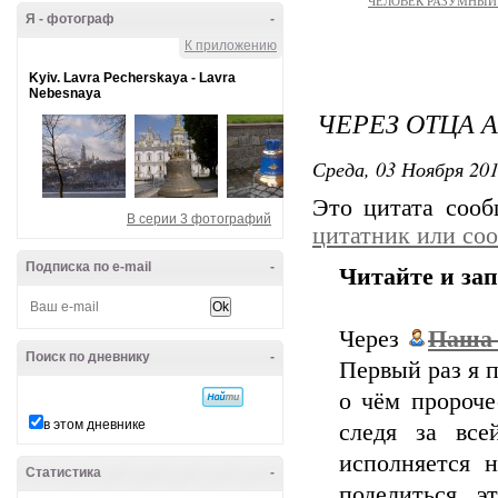
ЧЕЛОВЕК РАЗУМНЫЙ: 
Я - фотограф
-
К приложению
Kyiv. Lavra Pecherskaya - Lavra
Nebesnaya
ЧЕРЕЗ ОТЦА 
Среда, 03 Ноября 201
Это цитата соо
В серии 3 фотографий
цитатник или со
Подписка по e-mail
-
Читайте и за
Через
Паша
Поиск по дневнику
-
Первый раз я п
о чём пророче
в этом дневнике
следя за все
исполняется 
Статистика
-
поделиться 