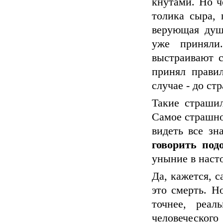
кнутами. Но ч
толика сыра, 
верующая душ
уже приняли
выстраивают с
принял прави
случае - до ст
Такие страшил
Самое страшное
видеть все зн
говорить под
уныние в наст
Да, кажется, с
это смерть. Н
точнее, реал
человеческого