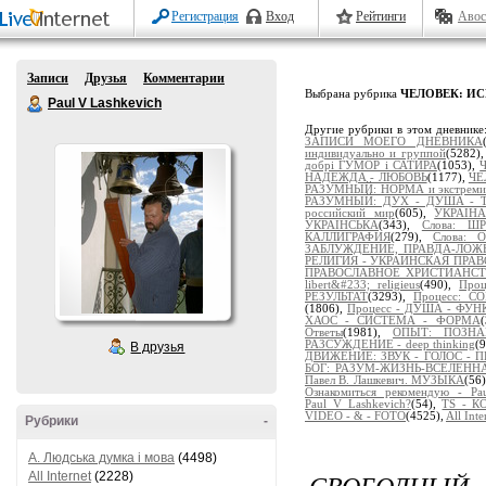
Регистрация
Вход
Рейтинги
Авос
Записи
Друзья
Комментарии
Выбрана рубрика
ЧЕЛОВЕК: ИС
Paul V Lashkevich
Другие рубрики в этом дневнике
ЗАПИСИ МОЕГО ДНЕВНИКА
индивидуально и группой
(5282)
добрі ГУМОР і САТИРА
(1053),
НАДЕЖДА - ЛЮБОВЬ
(1177),
ЧЕ
РАЗУМНЫЙ: НОРМА и экстремиз
РАЗУМНЫЙ: ДУХ - ДУША - 
российский мир
(605),
УКРАІНА
УКРАЇНСЬКА
(343),
Слова: Ш
КАЛЛИГРАФИЯ
(279),
Слова:
ЗАБЛУЖДЕНИЕ, ПРАВДА-ЛОЖ
РЕЛИГИЯ - УКРАИНСКАЯ ПРА
ПРАВОСЛАВНОЕ ХРИСТИАНС
libert&#233; religieus
(490),
Про
РЕЗУЛЬТАТ
(3293),
Процесс: 
(1806),
Процесс - ДУША - ФУ
ХАОС - СИСТЕМА - ФОРМА
Ответы
(1981),
ОПЫТ: ПОЗНАЁ
РАЗСУЖДЕНИЕ - deep thinking
(
В друзья
ДВИЖЕНИЕ: ЗВУК - ГОЛОС - 
БОГ: РАЗУМ-ЖИЗНЬ-ВСЕЛЕНН
Павел В. Лашкевич. МУЗЫКА
(56
Ознакомиться рекомендую - Pau
Paul_V_Lashkevich?
(54),
TS - 
VIDEO - & - FOTO
(4525),
All Inte
Рубрики
-
A. Людська думка і мова
(4498)
СВОБОДНЫЙ 
All Internet
(2228)