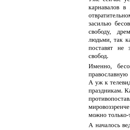
карнавалов в
отвратительно
засилью бесо
свободу, дре
людьми, так ка
поставят не 
свобод.
Именно, бесо
православную 
А уж к телеви
праздникам. Ка
противопо
мировоззренч
можно только-т
А началось вед