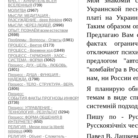
Мой знакомій с
КРЕСТ - ХРАНИТЕЛЬ ВСЕЯ
ВСЕЛЕННЫЯ
(739)
Украинской пес
МОЛИТВА
(2967)
МЫСЛИ: МЕДИТАЦИЯ -
платі на Украи
РАЗСУЖДЕНИЕ - deep thinking
(902)
Таким образом ог
МЫСЛИ: ЧЕРЕЗ ЛЮДЕЙ.
(2996)
ОПЫТ: ПОЗНАЁМ всем естеством
Предлагаю Вам с
(2698)
Проблемы - Вопросы - Ответы
(1981)
фактах ограни
ПРОЦЕСС - Вектор
(2173)
ПРОЦЕСС - Времени ход
(1849)
отключают психи
ПРОЦЕСС - ГАРМОНИЯ - ХАОС -
предлогом "ав
СИСТЕМА - ФОРМА
(3062)
Процесс - ДУХ - ЦЕЛЬ - ЛЮБОВЬ.
"комбайн'ра в Ро
(1801)
Процесс - ДУША - ФУНКЦИЯ -
нам, ни России е
НАДЕЖДА.
(1798)
Процесс - ТЕЛО - СТРУКТУРА - ВЕРА.
Я планирую обн
(1806)
Процесс:
темам в виде сп
СОБЫТИЯ,ФАКТЫ,ПРОГНОЗЫ,ИНФОРМАЦИЯ
(3736)
системній подхо
Процесс: УПРАВЛЕНИЕ -
ТЕХНОЛОГИЯ - РЕЗУЛЬТАТ
(3294)
Пишу по - Рус
Процесс: ФОРМА ОБЩЕНИЯ В
ИНТЕРНЕТЕ?
(650)
Русскоязічніх чес
РЕЛИГИЯ - Messe pour la liberté
religieus
(490)
Павел В. Лашкев
РЕЛИГИЯ - Объект - Служитель -