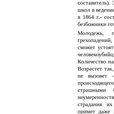
составитель). 
школ в ведение
в 1864 г.- со
безбожники го
Молодежь, 
грехопадений
сможет устоят
человекоубий
Количество на
Возрастет так
не вызовет 
происходяще
страшными 
неумеренност
страдания их
примет даже 