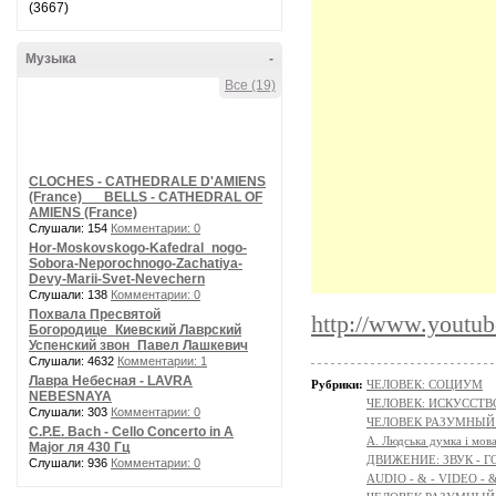
(3667)
Музыка
-
Все (19)
CLOCHES - CATHEDRALE D'AMIENS
(France) __ BELLS - CATHEDRAL OF
AMIENS (France)
Слушали: 154
Комментарии: 0
Hor-Moskovskogo-Kafedral_nogo-
Sobora-Neporochnogo-Zachatiya-
Devy-Marii-Svet-Nevechern
Слушали: 138
Комментарии: 0
Похвала Пресвятой
http://www.youtu
Богородице_Киевский Лаврский
Успенский звон_Павел Лашкевич
Слушали: 4632
Комментарии: 1
Лавра Небесная - LAVRA
Рубрики:
ЧЕЛОВЕК: СОЦИУМ
NEBESNAYA
ЧЕЛОВЕК: ИСКУССТВ
Слушали: 303
Комментарии: 0
ЧЕЛОВЕК РАЗУМНЫЙ:
C.P.E. Bach - Cello Concerto in A
A. Людська думка і мов
Major ля 430 Гц
ДВИЖЕНИЕ: ЗВУК - Г
Слушали: 936
Комментарии: 0
AUDIO - & - VIDEO - 