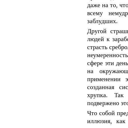
даже на то, чт
всему немуд
заблудших.
Другой страш
людей к зараб
страсть сребро
неумеренност
сфере эти день
на окружающ
применении э
созданная си
хрупка. Так
подвержено эт
Что собой пре
иллюзия, как