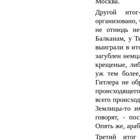
Москва.
Другой ито
организовано, 
не отнюдь не
Балканам, у Т
выиграли в ито
загублен немц
крещеные, либ
уж тем более
Гитлера не об
происходящего
всего происход
Землицы-то им
говорят, - по
Опять же, араб
Третий итог