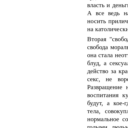
власть и день
А все ведь на
носить прилич
на католически
Вторая "свобо
свобода морал
она стала нео
блуд, а сексуа
действо за кра
секс, не вор
Развращение н
воспитания к
будут, а кое-
тела, совокуп
нормальное с
голыми людьм