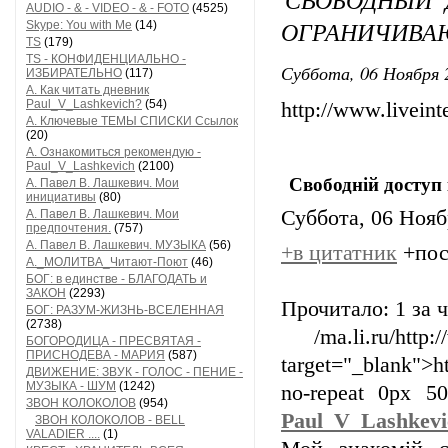
AUDIO - & - VIDEO - & - FOTO
(4525)
ОГРАНИЧИВА
Skype: You with Me
(14)
TS
(179)
TS - КОНФИДЕНЦИАЛЬНО -
Суббота, 06 Ноября 
ИЗБИРАТЕЛЬНО
(117)
А. Как читать дневник
Paul_V_Lashkevich?
(54)
http://www.livein
А. Ключевые ТЕМЫ СПИСКИ Ссылок
(20)
А. Ознакомиться рекомендую -
Paul_V_Lashkevich
(2100)
Свободній доступ
А. Павел В. Лашкевич. Мои
инициативы
(80)
Суббота, 06 Ноябр
А. Павел В. Лашкевич. Мои
предпочтения.
(757)
А. Павел В. Лашкевич. МУЗЫКА
(56)
+в цитатник
+пос
А._МОЛИТВА_Читают-Поют
(46)
БОГ: в единстве - БЛАГОДАТЬ и
ЗАКОН
(2293)
Прочитало:
1 за 
БОГ: РАЗУМ-ЖИЗНЬ-ВСЕЛЕННАЯ
(2738)
/ma.li.ru/http:
БОГОРОДИЦА - ПРЕСВЯТАЯ -
ПРИСНОДЕВА - МАРИЯ
(587)
target="_blank">ht
ДВИЖЕНИЕ: ЗВУК - ГОЛОС - ПЕНИЕ -
МУЗЫКА - ШУМ
(1242)
no-repeat 0px 
ЗВОН КОЛОКОЛОВ
(954)
Paul_V_Lashkevi
ЗВОН КОЛОКОЛОВ - BELL
VALADIER ....
(1)