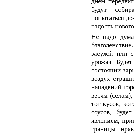
днем передвиг
будут собир
попытаться дож
радость нового
Не надо дума
благоденствие
засухой или 
урожая. Будет
состоянии зары
воздух страшн
нападений гор
весям (селам),
тот кусок, кот
соусов, буде
явлением, прин
границы нрав