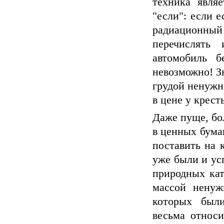
техника явля
"если": если е
радиационный
перечислять
автомобиль б
невозможно! Зн
грудой ненужно
в цене у крест
Даже пуще, бол
в ценных бумаг
поставить на 
уже были и ус
природных кат
массой ненуж
которых были
весьма относи