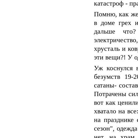
катастроф - пр
Помню, как же
в доме грех 
дальше что?
электричество
хрусталь и ков
эти вещи?! У о
Уж коснулся 
безумств 19-
сатаны- соста
Потрачены силы
вот как ценил
хватало на все
на празднике 
сезон", одежда
нет, на храм