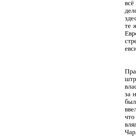
всё
дел
зде
те 
Евр
стр
евс
Пр
штр
вла
за 
был
вве
что
вля
Чар