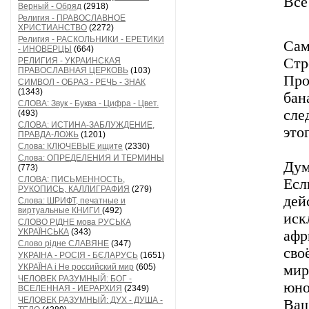
Всё
Верный - Обряд
(2918)
Религия - ПРАВОСЛАВНОЕ
ХРИСТИАНСТВО
(2272)
Религия - РАСКОЛЬНИКИ - ЕРЕТИКИ
Сам
- ИНОВЕРЦЫ
(664)
Стр
РЕЛИГИЯ - УКРАИНСКАЯ
ПРАВОСЛАВНАЯ ЦЕРКОВЬ
(103)
Пр
СИМВОЛ - ОБРАЗ - РЕЧЬ - ЗНАК
(1343)
бан
СЛОВА: Звук - Буква - Цифра - Цвет.
сле
(493)
СЛОВА: ИСТИНА-ЗАБЛУЖДЕНИЕ,
это
ПРАВДА-ЛОЖЬ
(1201)
Слова: КЛЮЧЕВЫЕ ищите
(2330)
Слова: ОПРЕДЕЛЕНИЯ И ТЕРМИНЫ
Дум
(773)
СЛОВА: ПИСЬМЕННОСТЬ,
Ес
РУКОПИСЬ, КАЛЛИГРАФИЯ
(279)
дей
Слова: ШРИФТ, печатные и
виртуальные КНИГИ
(492)
ис
СЛОВО РІДНЕ мова РУСЬКА
УКРАЇНСЬКА
(343)
афр
Слово рідне СЛАВЯНЕ
(347)
св
УКРАІНА - РОСІЯ - БЄЛАРУСЬ
(1651)
УКРАЇНА і Не российский мир
(605)
мир
ЧЕЛОВЕК РАЗУМНЫЙ: БОГ -
юно
ВСЕЛЕННАЯ - ИЕРАРХИЯ
(2349)
ЧЕЛОВЕК РАЗУМНЫЙ: ДУХ - ДУША -
Ваш