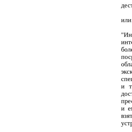
дес
или
"Ин
инт
бо
пос
об
эк
спе
и т
до
пре
и е
взя
уст