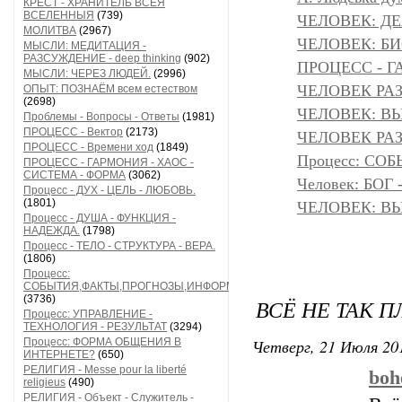
КРЕСТ - ХРАНИТЕЛЬ ВСЕЯ
ВСЕЛЕННЫЯ
(739)
ЧЕЛОВЕК: Д
МОЛИТВА
(2967)
ЧЕЛОВЕК: БИ
МЫСЛИ: МЕДИТАЦИЯ -
РАЗСУЖДЕНИЕ - deep thinking
(902)
ПРОЦЕСС - Г
МЫСЛИ: ЧЕРЕЗ ЛЮДЕЙ.
(2996)
ЧЕЛОВЕК РАЗ
ОПЫТ: ПОЗНАЁМ всем естеством
(2698)
ЧЕЛОВЕК: ВЫ
Проблемы - Вопросы - Ответы
(1981)
ПРОЦЕСС - Вектор
(2173)
ЧЕЛОВЕК РАЗ
ПРОЦЕСС - Времени ход
(1849)
Процесс: С
ПРОЦЕСС - ГАРМОНИЯ - ХАОС -
СИСТЕМА - ФОРМА
(3062)
Человек: БОГ
Процесс - ДУХ - ЦЕЛЬ - ЛЮБОВЬ.
(1801)
ЧЕЛОВЕК: ВЫ
Процесс - ДУША - ФУНКЦИЯ -
НАДЕЖДА.
(1798)
Процесс - ТЕЛО - СТРУКТУРА - ВЕРА.
(1806)
Процесс:
СОБЫТИЯ,ФАКТЫ,ПРОГНОЗЫ,ИНФОРМАЦИЯ
(3736)
ВСЁ НЕ ТАК П
Процесс: УПРАВЛЕНИЕ -
ТЕХНОЛОГИЯ - РЕЗУЛЬТАТ
(3294)
Четверг, 21 Июля 201
Процесс: ФОРМА ОБЩЕНИЯ В
ИНТЕРНЕТЕ?
(650)
РЕЛИГИЯ - Messe pour la liberté
boh
religieus
(490)
РЕЛИГИЯ - Объект - Служитель -