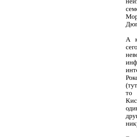
неи
сем
Мо
Дю
А к
сег
нев
инф
ин
Рок
(ту
то 
Кис
оди
дру
ник