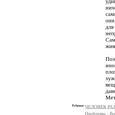
уди
нич
сам
они
для
неп
Сам
жив
Поэ
ино
пло
хуж
вещ
дав
Мет
Рубрики:
ЧЕЛОВЕК РАЗ
Проблемы - Во