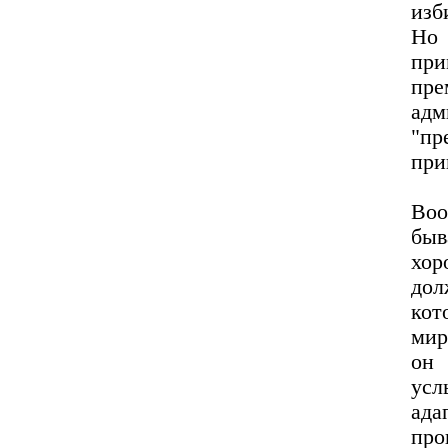
изб
Но 
при
пре
адм
"п
при
Воо
быв
хор
дол
кот
мир
он 
усл
ада
про