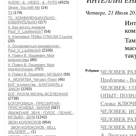
AUDIO - & - VIDEO - & - FOTO
(4525)
Skype: You with Me
(14)
Четверг, 21 Июля 201
TS
(179)
TS - КОНФИДЕНЦИАЛЬНО -
Ин
ИЗБИРАТЕЛЬНО
(117)
А. Как читать дневник
ком
Paul_V_Lashkevich?
(54)
А. Ключевые ТЕМЫ СПИСКИ Ссылок
Там
(20)
А. Ознакомиться рекомендую -
мас
Paul_V_Lashkevich
(2100)
так
А. Павел В. Лашкевич. Мои
инициативы
(80)
А. Павел В. Лашкевич. Мои
предпочтения.
(757)
Рубрики:
ЧЕЛОВЕК РАЗ
А. Павел В. Лашкевич. МУЗЫКА
(56)
Проблемы - Во
А._МОЛИТВА_Читают-Поют
(46)
БОГ: в единстве - БЛАГОДАТЬ и
ЧЕЛОВЕК: С
ЗАКОН
(2293)
БОГ: РАЗУМ-ЖИЗНЬ-ВСЕЛЕННАЯ
ОПЫТ: ПОЗНА
(2738)
Слова: КЛЮЧ
БОГОРОДИЦА - ПРЕСВЯТАЯ -
ПРИСНОДЕВА - МАРИЯ
(587)
ЧЕЛОВЕК: И
ДВИЖЕНИЕ: ЗВУК - ГОЛОС - ПЕНИЕ -
МУЗЫКА - ШУМ
(1242)
ЧЕЛОВЕК РА
ЗВОН КОЛОКОЛОВ
(954)
ЧЕЛОВЕК РАЗ
ЗВОН КОЛОКОЛОВ - BELL
VALADIER ....
(1)
A. Людська дум