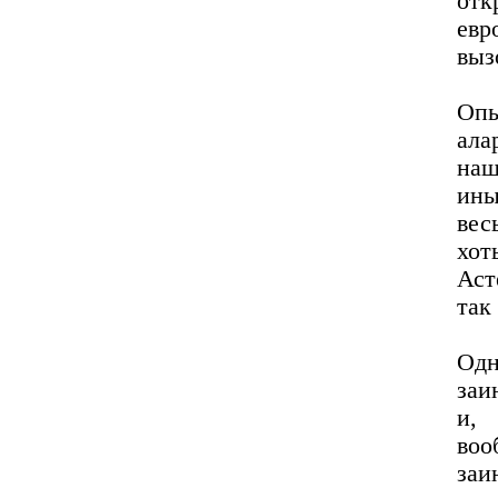
отк
ев
выз
Опы
ала
наш
ины
вес
хо
Аст
так
Од
заи
и, 
во
заи