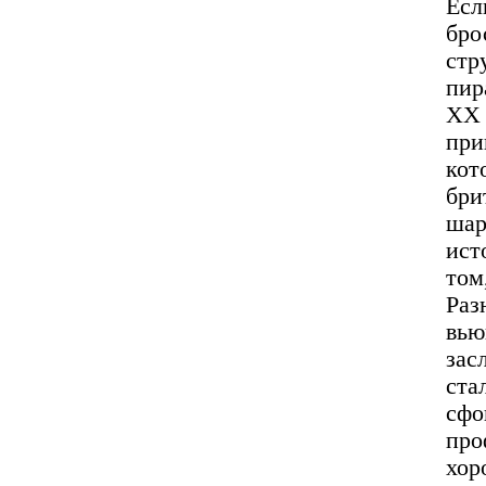
Ес
бро
стр
пир
ХХ 
при
кот
бри
шар
ист
том
Раз
вь
зас
ста
сф
про
хор