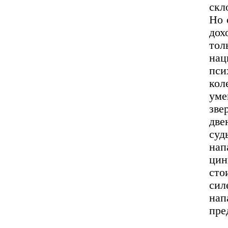
скл
Но 
дох
тол
нац
пси
ко
уме
зв
две
суд
нап
цин
сто
сил
на
пре