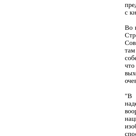
пре
с к
Во 
Стр
Сов
там
соб
что
вых
оче
"В 
над
воо
на
изо
сп