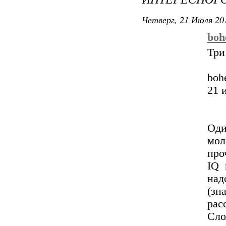
Четверг, 21 Июля 201
boh
Три
boh
21 
Од
мо
про
IQ 
над
(зн
рас
Сло