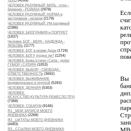
ТЕЛО
(4289)
ЧЕЛОВЕК РАЗУМНЫЙ: МАТЬ - отец -
ближние - РОДИНА
(2978)
Есл
ЧЕЛОВЕК РАЗУМНЫЙ: НОРМА и
экстремизм - нелюди
(2179)
счи
ЧЕЛОВЕК РАЗУМНЫЙ: УМ разумный
ка
(2386)
ЧЕЛОВЕК: БИОГРАФИЯ и ПОРТРЕТ
ре
(1937)
пр
Человек: БОГ - ВЕРА - НАДЕЖДА -
ЛЮБОВЬ
(1177)
спр
ЧЕЛОВЕК: БОГ в храме Души
(1729)
пок
ЧЕЛОВЕК: БОГУ угодно ли?
(1254)
ЧЕЛОВЕК: Божа Істина і Сила - добрі
ГУМОР і САТИРА
(1053)
ЧЕЛОВЕК: ВЫБОР - СВОБОДА -
ОТВЕТСТВЕННОСТЬ
(3692)
Вы 
ЧЕЛОВЕК: ВЫЖИВАНИЕ
индивидуально и группой
(5283)
ба
ЧЕЛОВЕК: ДЕЯНИЯ
(5303)
дип
ЧЕЛОВЕК:
ИСКУССТВО,КУЛЬТУРА,РЕМЕСЛО,ТРУД
рас
(7368)
ЧЕЛОВЕК: СОЦИУМ
(9166)
пар
Я1._МОИ ЗАПИСИ МОЕГО
Ст
ДНЕВНИКА
(2268)
Я2._ЦИТАТЫ МОЕГО ДНЕВНИКА
зан
(4483)
МВФ
Я3._ССЫЛКИ МОЕГО ДНЕВНИКА