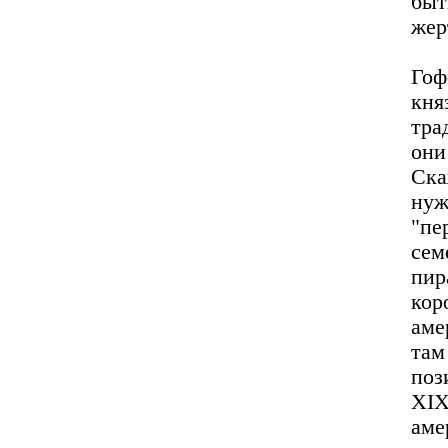
бы
жер
Гоф
кн
тра
они
Ска
нуж
"пе
сем
пир
кор
аме
там
поз
XI
аме