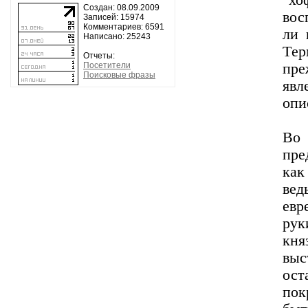
"х
Создан: 08.09.2009
вос
Записей: 15974
Комментариев: 6591
ли 
Написано: 25243
Тeр
Отчеты:
Посетители
пре
Поисковые фразы
яв
опи
Во 
пре
как
вед
евр
рук
кня
выс
ост
пок