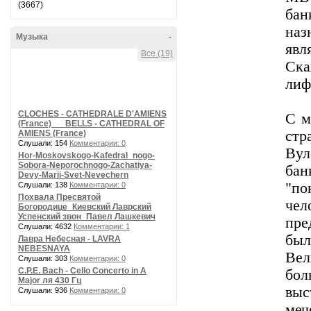
(3667)
ба
наз
Музыка
-
явл
Все (19)
Ска
лиф
CLOCHES - CATHEDRALE D'AMIENS
С м
(France) __ BELLS - CATHEDRAL OF
стр
AMIENS (France)
Слушали: 154
Комментарии: 0
Вул
Hor-Moskovskogo-Kafedral_nogo-
Sobora-Neporochnogo-Zachatiya-
ба
Devy-Marii-Svet-Nevechern
"по
Слушали: 138
Комментарии: 0
Похвала Пресвятой
чел
Богородице_Киевский Лаврский
Успенский звон_Павел Лашкевич
пре
Слушали: 4632
Комментарии: 1
был
Лавра Небесная - LAVRA
NEBESNAYA
Вел
Слушали: 303
Комментарии: 0
C.P.E. Bach - Cello Concerto in A
бол
Major ля 430 Гц
выс
Слушали: 936
Комментарии: 0
меч