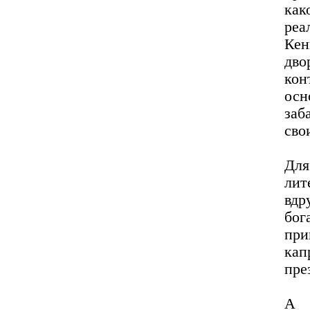
как
реа
Кен
дво
кон
осн
заб
сво
Дл
лит
вдр
бог
при
ка
пре
А 