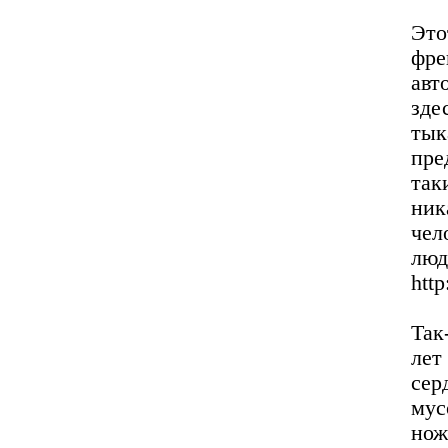
Это
фре
авт
зде
ты
пре
так
ник
чел
л
http
Так
лет
сер
мус
нож