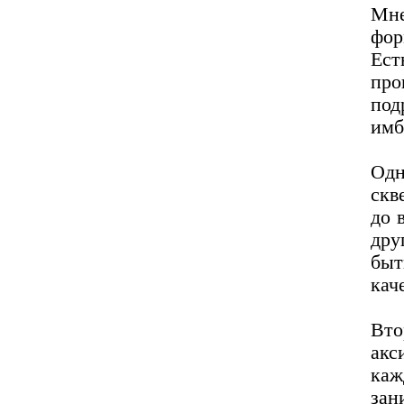
Мн
фор
Ес
пр
под
имб
Одн
скв
до 
дру
быт
кач
Вто
акс
каж
зан