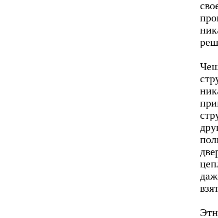
св
про
ник
реш
Че
ст
ник
при
стр
др
пол
две
цеп
даж
взя
Этн