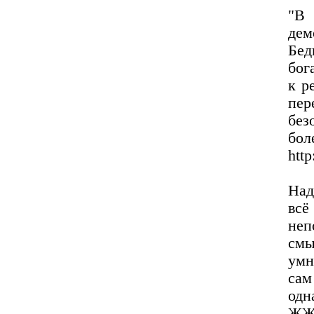
"В
дем
Бед
бог
к р
пер
без
б
http
Над
вс
неп
смы
умн
сам
одн
ЖЖ?