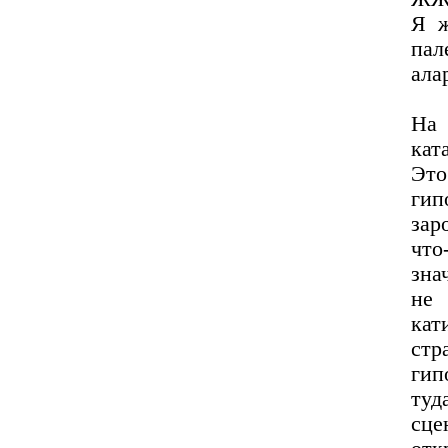
Я ж
па
ала
На
кат
Это
гип
зар
что
зна
не 
кат
ст
гип
туд
сц