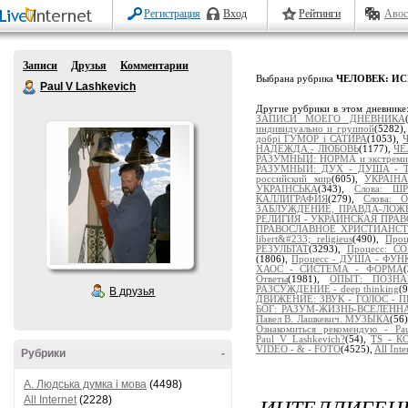
Регистрация
Вход
Рейтинги
Авос
Записи
Друзья
Комментарии
Выбрана рубрика
ЧЕЛОВЕК: ИС
Paul V Lashkevich
Другие рубрики в этом дневнике
ЗАПИСИ МОЕГО ДНЕВНИКА
индивидуально и группой
(5282)
добрі ГУМОР і САТИРА
(1053),
НАДЕЖДА - ЛЮБОВЬ
(1177),
ЧЕ
РАЗУМНЫЙ: НОРМА и экстремиз
РАЗУМНЫЙ: ДУХ - ДУША - 
российский мир
(605),
УКРАІНА
УКРАЇНСЬКА
(343),
Слова: Ш
КАЛЛИГРАФИЯ
(279),
Слова:
ЗАБЛУЖДЕНИЕ, ПРАВДА-ЛОЖ
РЕЛИГИЯ - УКРАИНСКАЯ ПРА
ПРАВОСЛАВНОЕ ХРИСТИАНС
libert&#233; religieus
(490),
Про
РЕЗУЛЬТАТ
(3293),
Процесс: 
(1806),
Процесс - ДУША - ФУ
ХАОС - СИСТЕМА - ФОРМА
Ответы
(1981),
ОПЫТ: ПОЗНАЁ
РАЗСУЖДЕНИЕ - deep thinking
(
В друзья
ДВИЖЕНИЕ: ЗВУК - ГОЛОС - 
БОГ: РАЗУМ-ЖИЗНЬ-ВСЕЛЕНН
Павел В. Лашкевич. МУЗЫКА
(56
Ознакомиться рекомендую - Pau
Paul_V_Lashkevich?
(54),
TS - 
VIDEO - & - FOTO
(4525),
All Inte
Рубрики
-
A. Людська думка і мова
(4498)
ИНТЕЛЛИГЕНЦ
All Internet
(2228)