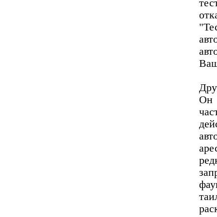
тес
отк
"Те
ав
авт
Ваш
Дру
Он
час
де
авт
аре
ред
зап
фау
таи
рас