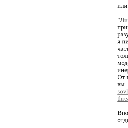
или
"Л
при
раз
я п
час
тол
мод
ине
От 
вы
sov
thr
Впо
отд