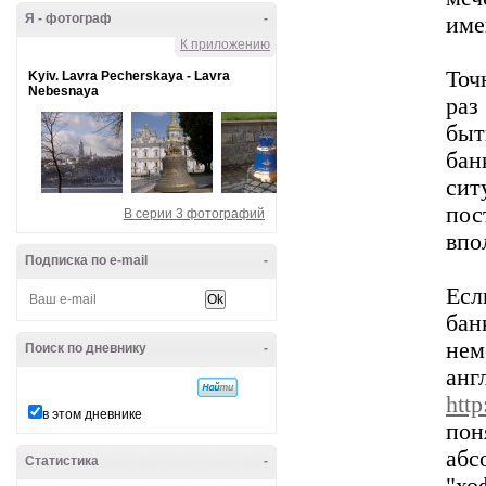
Я - фотограф
-
име
К приложению
Точ
Kyiv. Lavra Pecherskaya - Lavra
Nebesnaya
раз
быт
бан
си
по
В серии 3 фотографий
впо
Подписка по e-mail
-
Есл
бан
нем
Поиск по дневнику
-
а
http
в этом дневнике
по
абс
Статистика
-