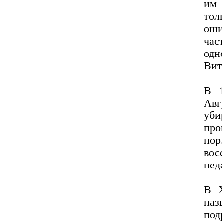
им 
тол
оши
час
од
Вит
В 1
Авг
уби
про
пор
во
нед
В Х
наз
под