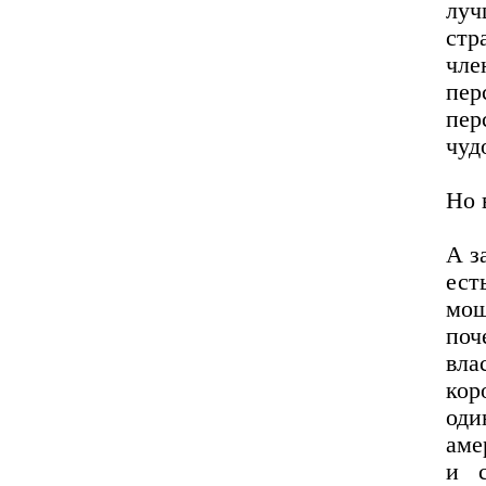
луч
стр
чле
пер
пе
чуд
Но 
А з
ес
мощ
поч
вла
ко
оди
аме
и с