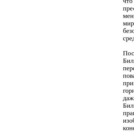
что
пре
мен
ми
без
сре
Пос
Бил
пер
по
пр
гор
даж
Би
пр
из
кон