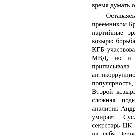
время думать 
Оставаяс
преемником Бр
партийные ор
козыря: борьба
КГБ участвова
МВД, но и с
приписыва
антикоррупц
популярность
Второй козыр
сложная подк
аналитик Андр
умирает Сус
секретарь ЦК 
на себя Черн