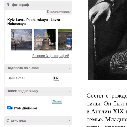
Я - фотограф
-
К приложению
Kyiv. Lavra Pecherskaya - Lavra
Nebesnaya
В серии 3 фотографий
Подписка по e-mail
-
Поиск по дневнику
-
Сесил с рожде
силы. Он был 
в этом дневнике
в Англии XIX 
семье. Младше
Статистика
-