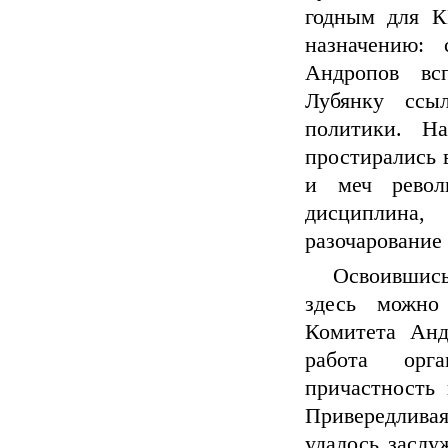
годным для К
назначению:
Андропов вс
Лубянку ссы
политики. Н
простирались 
и меч револю
дисциплина
разочарование
Освоившись
здесь можно 
Комитета Анд
работа орга
причастность 
Привередлива
удалось заслу