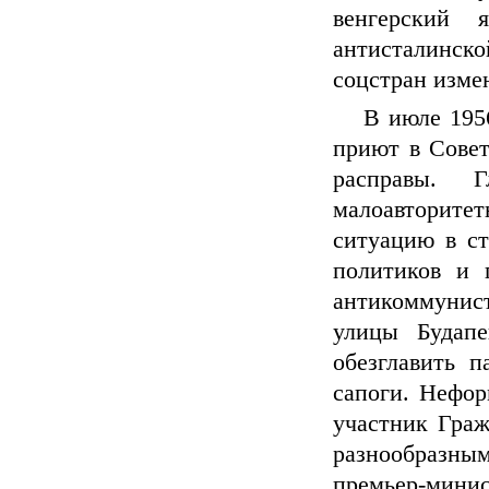
венгерский 
антисталинск
соцстран изме
В июле 195
приют в Совет
расправы. 
малоавторитет
ситуацию в ст
политиков и 
антикоммунис
улицы Будапе
обезглавить п
сапоги. Нефо
участник Граж
разнообразн
премьер-минис