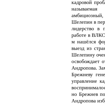
кадровой проб
называемая
амбициозный
Шелепин в перс
лидерство в 
работе в ВЛКС
м нашёлся фо
выезд из стра
Шелепину очен
освобождает о
Андропова. За
Брежневу ген
управление ка
воспринимало
но Брежнев по
Андропова изб