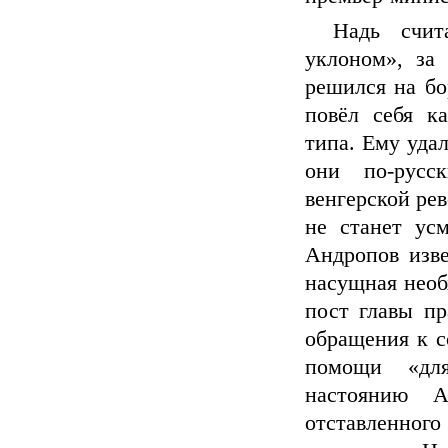
Надь счит
уклоном», за 
решился на бо
повёл себя к
типа. Ему уда
они по-русс
венгерской ре
не станет ус
Андропов изве
насущная необ
пост главы пр
обращения к с
помощи «для
настоянию А
отставленног