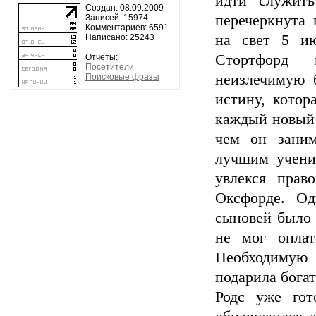
идти служит
Создан: 08.09.2009
перечеркнута 
Записей: 15974
Комментариев: 6591
на свет 5 ию
Написано: 25243
Стортфорд 
Отчеты:
Посетители
неизлечимую б
Поисковые фразы
истину, котор
каждый новый 
чем он заним
лучшим ученик
увлекся прав
Оксфорде. Од
сыновей было 
не мог оплат
Необходимую
подарила богат
Родс уже гот