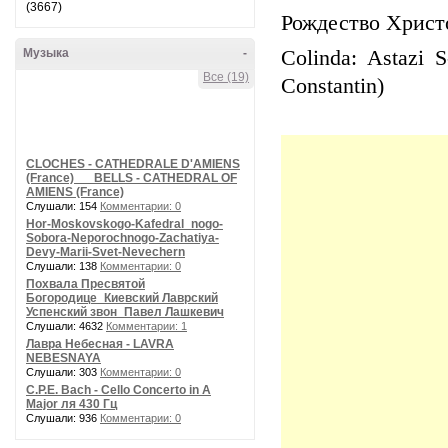
(3667)
Рождество Христо
Музыка
-
Colinda: Astazi S
Все (19)
Constantin)
CLOCHES - CATHEDRALE D'AMIENS
(France) __ BELLS - CATHEDRAL OF
AMIENS (France)
Слушали: 154
Комментарии: 0
Hor-Moskovskogo-Kafedral_nogo-
Sobora-Neporochnogo-Zachatiya-
Devy-Marii-Svet-Nevechern
Слушали: 138
Комментарии: 0
Похвала Пресвятой
Богородице_Киевский Лаврский
Успенский звон_Павел Лашкевич
Слушали: 4632
Комментарии: 1
Лавра Небесная - LAVRA
NEBESNAYA
Слушали: 303
Комментарии: 0
C.P.E. Bach - Cello Concerto in A
Major ля 430 Гц
Слушали: 936
Комментарии: 0