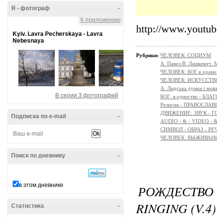
Я - фотограф
-
К приложению
http://www.yout
Kyiv. Lavra Pecherskaya - Lavra
Nebesnaya
Рубрики:
ЧЕЛОВЕК: СОЦИУМ
А. Павел В. Лашкевич. 
ЧЕЛОВЕК: БОГ в храм
ЧЕЛОВЕК: ИСКУССТВ
A. Людська думка і мов
В серии 3 фотографий
БОГ: в единстве - БЛ
Религия - ПРАВОСЛ
ДВИЖЕНИЕ: ЗВУК - Г
Подписка по e-mail
-
AUDIO - & - VIDEO - 
СИМВОЛ - ОБРАЗ - РЕ
ЧЕЛОВЕК: ВЫЖИВАНИЕ 
Поиск по дневнику
-
в этом дневнике
РОЖДЕСТВО 
RINGING (V.4)
Статистика
-