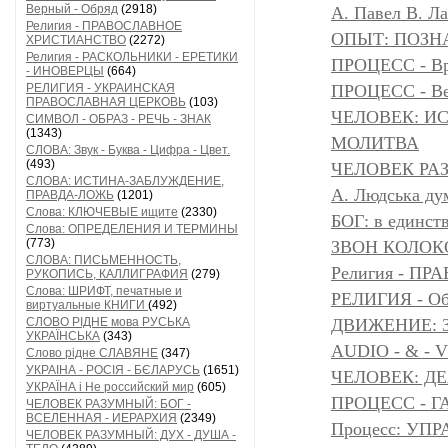
Верный - Обряд
(2918)
А. Павел В. Л
Религия - ПРАВОСЛАВНОЕ
ОПЫТ: ПОЗНА
ХРИСТИАНСТВО
(2272)
Религия - РАСКОЛЬНИКИ - ЕРЕТИКИ
ПРОЦЕСС - Вр
- ИНОВЕРЦЫ
(664)
РЕЛИГИЯ - УКРАИНСКАЯ
ПРОЦЕСС - Ве
ПРАВОСЛАВНАЯ ЦЕРКОВЬ
(103)
ЧЕЛОВЕК: И
СИМВОЛ - ОБРАЗ - РЕЧЬ - ЗНАК
(1343)
МОЛИТВА
СЛОВА: Звук - Буква - Цифра - Цвет.
(493)
ЧЕЛОВЕК РАЗ
СЛОВА: ИСТИНА-ЗАБЛУЖДЕНИЕ,
A. Людська дум
ПРАВДА-ЛОЖЬ
(1201)
Слова: КЛЮЧЕВЫЕ ищите
(2330)
БОГ: в единс
Слова: ОПРЕДЕЛЕНИЯ И ТЕРМИНЫ
(773)
ЗВОН КОЛОК
СЛОВА: ПИСЬМЕННОСТЬ,
Религия - 
РУКОПИСЬ, КАЛЛИГРАФИЯ
(279)
Слова: ШРИФТ, печатные и
РЕЛИГИЯ - Объ
виртуальные КНИГИ
(492)
СЛОВО РІДНЕ мова РУСЬКА
ДВИЖЕНИЕ: З
УКРАЇНСЬКА
(343)
AUDIO - & - 
Слово рідне СЛАВЯНЕ
(347)
УКРАІНА - РОСІЯ - БЄЛАРУСЬ
(1651)
ЧЕЛОВЕК: Д
УКРАЇНА і Не российский мир
(605)
ПРОЦЕСС - Г
ЧЕЛОВЕК РАЗУМНЫЙ: БОГ -
ВСЕЛЕННАЯ - ИЕРАРХИЯ
(2349)
Процесс: УП
ЧЕЛОВЕК РАЗУМНЫЙ: ДУХ - ДУША -