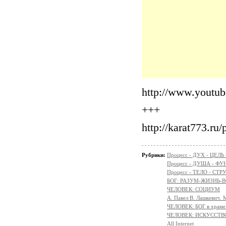
http://www.youtu
+++
http://karat773.r
Рубрики:
Процесс - ДУХ - ЦЕЛЬ
Процесс - ДУША - Ф
Процесс - ТЕЛО - СТР
БОГ: РАЗУМ-ЖИЗНЬ-
ЧЕЛОВЕК: СОЦИУМ
А. Павел В. Лашкевич. 
ЧЕЛОВЕК: БОГ в храм
ЧЕЛОВЕК: ИСКУССТВ
All Internet