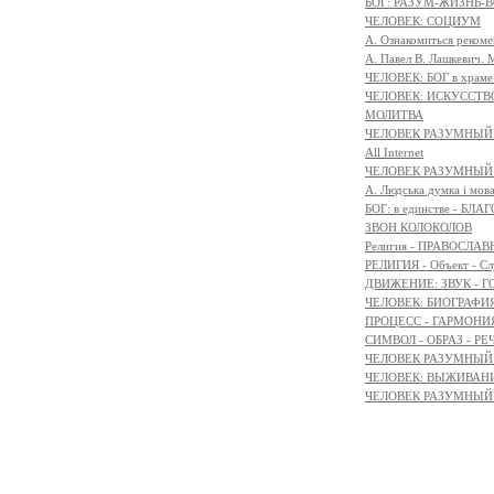
БОГ: РАЗУМ-ЖИЗНЬ-
ЧЕЛОВЕК: СОЦИУМ
А. Ознакомиться реком
А. Павел В. Лашкевич. 
ЧЕЛОВЕК: БОГ в храм
ЧЕЛОВЕК: ИСКУССТВ
МОЛИТВА
ЧЕЛОВЕК РАЗУМНЫЙ:
All Internet
ЧЕЛОВЕК РАЗУМНЫЙ:
A. Людська думка і мов
БОГ: в единстве - БЛ
ЗВОН КОЛОКОЛОВ
Религия - ПРАВОСЛ
РЕЛИГИЯ - Объект - Сл
ДВИЖЕНИЕ: ЗВУК - Г
ЧЕЛОВЕК: БИОГРАФИЯ
ПРОЦЕСС - ГАРМОНИЯ
СИМВОЛ - ОБРАЗ - РЕ
ЧЕЛОВЕК РАЗУМНЫЙ: 
ЧЕЛОВЕК: ВЫЖИВАНИЕ 
ЧЕЛОВЕК РАЗУМНЫЙ: М