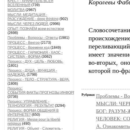
КРЕСТ - ХРАНИТЕЛЬ ВСЕЯ
Королевы Фаб
ВСЕЛЕННЫЯ
(739)
МОЛИТВА
(2967)
МЫСЛИ: МЕДИТАЦИЯ -
РАЗСУЖДЕНИЕ - deep thinking
(902)
МЫСЛИ: ЧЕРЕЗ ЛЮДЕЙ.
(2996)
ОПЫТ: ПОЗНАЁМ всем естеством
Словосочет
(2698)
происхождение
Проблемы - Вопросы - Ответы
(1981)
ПРОЦЕСС - Вектор
(2173)
переливающийс
ПРОЦЕСС - Времени ход
(1849)
ПРОЦЕСС - ГАРМОНИЯ - ХАОС -
имеет значени
СИСТЕМА - ФОРМА
(3062)
во-вторых, он
Процесс - ДУХ - ЦЕЛЬ - ЛЮБОВЬ.
(1801)
которой по-фр
Процесс - ДУША - ФУНКЦИЯ -
НАДЕЖДА.
(1798)
Процесс - ТЕЛО - СТРУКТУРА - ВЕРА.
(1806)
Процесс:
СОБЫТИЯ,ФАКТЫ,ПРОГНОЗЫ,ИНФОРМАЦИЯ
Рубрики:
Проблемы - Во
(3736)
Процесс: УПРАВЛЕНИЕ -
МЫСЛИ: ЧЕР
ТЕХНОЛОГИЯ - РЕЗУЛЬТАТ
(3294)
БОГ: РАЗУМ
Процесс: ФОРМА ОБЩЕНИЯ В
ИНТЕРНЕТЕ?
(650)
ЧЕЛОВЕК: С
РЕЛИГИЯ - Messe pour la liberté
religieus
(490)
А. Ознакомить
РЕЛИГИЯ - Объект - Служитель -