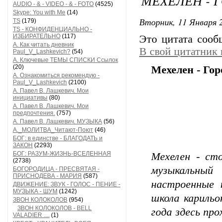
МЕХЕЛЕН - 
AUDIO - & - VIDEO - & - FOTO
(4525)
Skype: You with Me
(14)
Вторник, 11 Января 2
TS
(179)
TS - КОНФИДЕНЦИАЛЬНО -
ИЗБИРАТЕЛЬНО
(117)
Это цитата соо
А. Как читать дневник
В свой цитатник
Paul_V_Lashkevich?
(54)
А. Ключевые ТЕМЫ СПИСКИ Ссылок
(20)
Мехелен - Гор
А. Ознакомиться рекомендую -
Paul_V_Lashkevich
(2100)
А. Павел В. Лашкевич. Мои
инициативы
(80)
А. Павел В. Лашкевич. Мои
предпочтения.
(757)
А. Павел В. Лашкевич. МУЗЫКА
(56)
А._МОЛИТВА_Читают-Поют
(46)
БОГ: в единстве - БЛАГОДАТЬ и
ЗАКОН
(2293)
БОГ: РАЗУМ-ЖИЗНЬ-ВСЕЛЕННАЯ
Мехелен - сто
(2738)
музыкальный
БОГОРОДИЦА - ПРЕСВЯТАЯ -
ПРИСНОДЕВА - МАРИЯ
(587)
настроенные к
ДВИЖЕНИЕ: ЗВУК - ГОЛОС - ПЕНИЕ -
МУЗЫКА - ШУМ
(1242)
школа карильо
ЗВОН КОЛОКОЛОВ
(954)
ЗВОН КОЛОКОЛОВ - BELL
года здесь пр
VALADIER ....
(1)