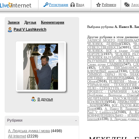
Регистрация
Вход
Рейтинги
Авос
Записи
Друзья
Комментарии
Выбрана рубрика
А. Павел В. Ла
Paul V Lashkevich
Другие рубрики в этом дневнике
ЗАПИСИ МОЕГО ДНЕВНИКА
(
ЧЕЛОВЕК: ДЕЯНИЯ
(5302),
ЧЕ
ОТВЕТСТВЕННОСТЬ
(3691),
ЧЕЛ
ЧЕЛОВЕК: БОГ в храме Души
ПОРТРЕТ
(1937),
ЧЕЛОВЕК РАЗ
ЧЕЛОВЕК РАЗУМНЫЙ: МАТЬ - от
РАЗУМНЫЙ: БОГ - ВСЕЛЕННАЯ
Слово рідне СЛАВЯНЕ
(347),
СЛ
(492),
СЛОВА: ПИСЬМЕННОСТ
КЛЮЧЕВЫЕ ищите
(2330),
СЛОВ
СИМВОЛ - ОБРАЗ - РЕЧЬ - ЗНА
ЕРЕТИКИ - ИНОВЕРЦЫ
(664),
Р
Обряд
(2918),
РЕЛИГИЯ - Messe po
УПРАВЛЕНИЕ - ТЕХНОЛОГИЯ -
ТЕЛО - СТРУКТУРА - ВЕРА.
(180
ПРОЦЕСС - ГАРМОНИЯ - ХА
Проблемы - Вопросы - Ответы
МЕДИТАЦИЯ - РАЗСУЖДЕНИЕ - 
В друзья
КОЛОКОЛОВ
(954),
ДВИЖЕНИЕ: 
- МАРИЯ
(586),
БОГ: РАЗУМ-Ж
Поют
(46),
А. Павел В. Лашкев
Paul_V_Lashkevich
(2100),
А. К
КОНФИДЕНЦИАЛЬНО - ИЗБИР
Internet
(2228),
A. Людська думка і
Рубрики
-
A. Людська думка і мова
(4498)
All Internet
(2228)