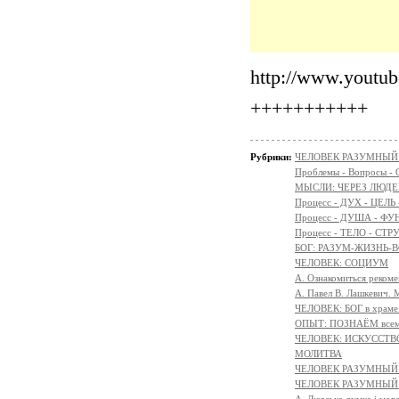
http://www.yout
+++++++++++
Рубрики:
ЧЕЛОВЕК РАЗУМНЫЙ: Н
Проблемы - Вопросы - 
МЫСЛИ: ЧЕРЕЗ ЛЮДЕ
Процесс - ДУХ - ЦЕЛЬ
Процесс - ДУША - Ф
Процесс - ТЕЛО - СТР
БОГ: РАЗУМ-ЖИЗНЬ-
ЧЕЛОВЕК: СОЦИУМ
А. Ознакомиться реком
А. Павел В. Лашкевич. 
ЧЕЛОВЕК: БОГ в храм
ОПЫТ: ПОЗНАЁМ всем 
ЧЕЛОВЕК: ИСКУССТВ
МОЛИТВА
ЧЕЛОВЕК РАЗУМНЫЙ:
ЧЕЛОВЕК РАЗУМНЫЙ: