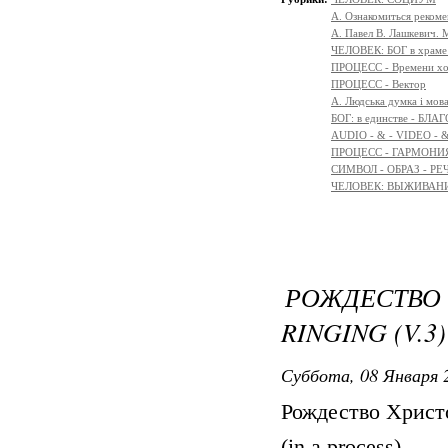
А. Ознакомиться реком
А. Павел В. Лашкевич. 
ЧЕЛОВЕК: БОГ в храм
ПРОЦЕСС - Времени х
ПРОЦЕСС - Вектор
A. Людська думка і мов
БОГ: в единстве - БЛ
AUDIO - & - VIDEO - 
ПРОЦЕСС - ГАРМОНИЯ
СИМВОЛ - ОБРАЗ - РЕ
ЧЕЛОВЕК: ВЫЖИВАНИЕ 
РОЖДЕСТВО 
RINGING (V.3)
Суббота, 08 Января 2
Рождество Христов
(in a process)