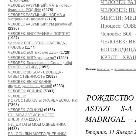
ТЕЛО
(4289)
ЧЕЛОВЕК РАЗ
ЧЕЛОВЕК РАЗУМНЫЙ: МАТЬ - отец -
ЧЕЛОВЕК: ВЫ
ближние - РОДИНА
(2978)
ЧЕЛОВЕК РАЗУМНЫЙ: НОРМА и
МЫСЛИ: МЕДИ
экстремизм - нелюди
(2179)
ЧЕЛОВЕК РАЗУМНЫЙ: УМ разумный
Процесс: С
(2386)
Человек: БОГ
ЧЕЛОВЕК: БИОГРАФИЯ и ПОРТРЕТ
(1937)
ЧЕЛОВЕК: ВЫ
Человек: БОГ - ВЕРА - НАДЕЖДА -
ЛЮБОВЬ
(1177)
БОГОРОДИЦА 
ЧЕЛОВЕК: БОГ в храме Души
(1729)
КРЕСТ - ХР
ЧЕЛОВЕК: БОГУ угодно ли?
(1254)
ЧЕЛОВЕК: Божа Істина і Сила - добрі
ГУМОР і САТИРА
(1053)
Метки:
колокола
колокольный з
ЧЕЛОВЕК: ВЫБОР - СВОБОДА -
ОТВЕТСТВЕННОСТЬ
(3692)
ЧЕЛОВЕК: ВЫЖИВАНИЕ
индивидуально и группой
(5283)
ЧЕЛОВЕК: ДЕЯНИЯ
(5303)
РОЖДЕСТВО 
ЧЕЛОВЕК:
ИСКУССТВО,КУЛЬТУРА,РЕМЕСЛО,ТРУД
(7368)
ASTAZI S-
ЧЕЛОВЕК: СОЦИУМ
(9166)
Я1._МОИ ЗАПИСИ МОЕГО
MADRIGAL -- 
ДНЕВНИКА
(2268)
Я2._ЦИТАТЫ МОЕГО ДНЕВНИКА
(4483)
Вторник, 11 Января 2
Я3._ССЫЛКИ МОЕГО ДНЕВНИКА