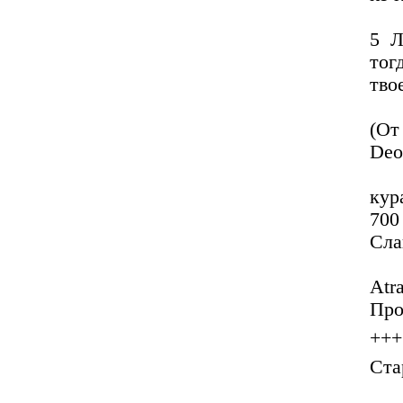
5 Л
тог
тво
(От
Deo
кур
700
Сла
Atr
Про
+++
Ста