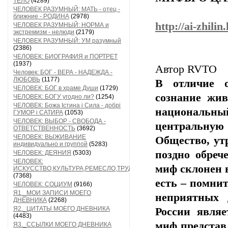
ТЕЛО
(4289)
ЧЕЛОВЕК РАЗУМНЫЙ: МАТЬ - отец -
ближние - РОДИНА
(2978)
http://ai-zhili
ЧЕЛОВЕК РАЗУМНЫЙ: НОРМА и
экстремизм - нелюди
(2179)
ЧЕЛОВЕК РАЗУМНЫЙ: УМ разумный
(2386)
ЧЕЛОВЕК: БИОГРАФИЯ и ПОРТРЕТ
(1937)
Автор RVTO
Человек: БОГ - ВЕРА - НАДЕЖДА -
ЛЮБОВЬ
(1177)
В отличие о
ЧЕЛОВЕК: БОГ в храме Души
(1729)
сознание жи
ЧЕЛОВЕК: БОГУ угодно ли?
(1254)
ЧЕЛОВЕК: Божа Істина і Сила - добрі
национальн
ГУМОР і САТИРА
(1053)
ЧЕЛОВЕК: ВЫБОР - СВОБОДА -
центральну
ОТВЕТСТВЕННОСТЬ
(3692)
ЧЕЛОВЕК: ВЫЖИВАНИЕ
Общество, ут
индивидуально и группой
(5283)
поздно обреч
ЧЕЛОВЕК: ДЕЯНИЯ
(5303)
ЧЕЛОВЕК:
миф склонен в
ИСКУССТВО,КУЛЬТУРА,РЕМЕСЛО,ТРУД
(7368)
есть – помнит
ЧЕЛОВЕК: СОЦИУМ
(9166)
Я1._МОИ ЗАПИСИ МОЕГО
неприятных 
ДНЕВНИКА
(2268)
Я2._ЦИТАТЫ МОЕГО ДНЕВНИКА
России являе
(4483)
миф представ
Я3._ССЫЛКИ МОЕГО ДНЕВНИКА