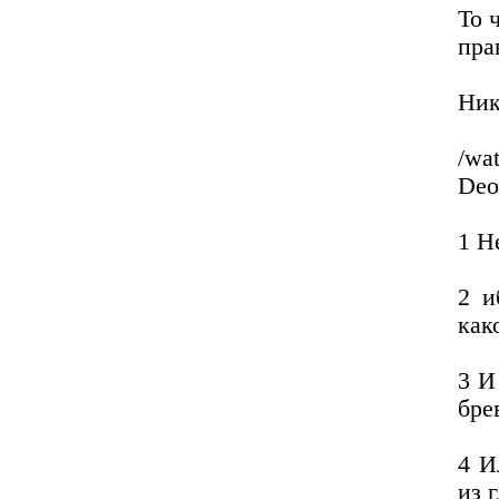
То 
пра
Ник
/wa
Deo
1 Н
2 и
как
3 И
бре
4 И
из г