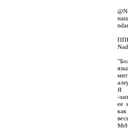
@Na
наш
nda
ППЦ
Nad
"Бо
язы
ми
але
Я 
-за
ее 
как
вес
MrH