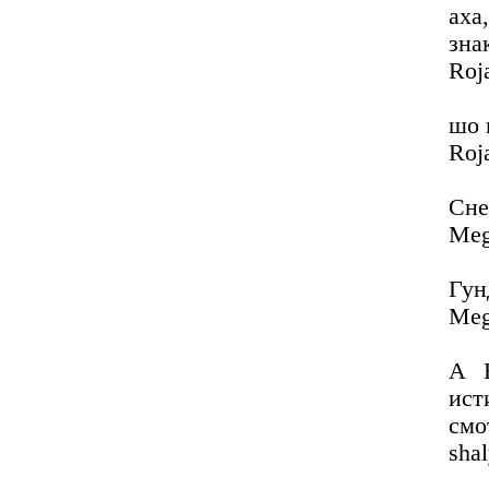
аха
зна
Roj
шо 
Roj
Сне
Meg
Гун
Meg
А Б
ист
смо
sha