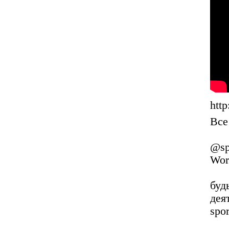
htt
Все
@sp
Wor
буд
дея
spor