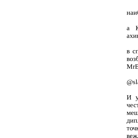
наи
а К
ахи
в с
воз
MrB
@sl
И у
чес
ме
дип
то
веж