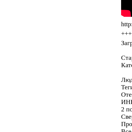
htt
+++
Заг
Ста
Кат
Люд
Тег
Оте
ИНН
2 п
Све
Про
Все