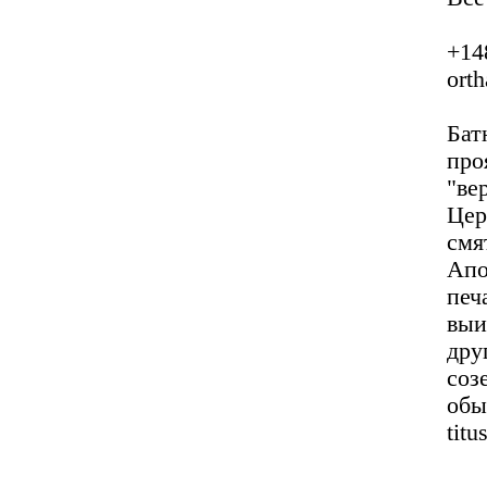
+1
orth
Бат
пр
"ве
Це
см
Апо
печ
выи
дру
соз
обы
titu