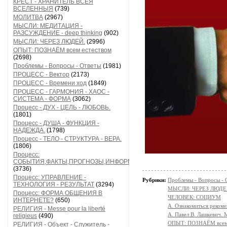
КРЕСТ - ХРАНИТЕЛЬ ВСЕЯ
ВСЕЛЕННЫЯ
(739)
МОЛИТВА
(2967)
МЫСЛИ: МЕДИТАЦИЯ -
РАЗСУЖДЕНИЕ - deep thinking
(902)
МЫСЛИ: ЧЕРЕЗ ЛЮДЕЙ.
(2996)
ОПЫТ: ПОЗНАЁМ всем естеством
(2698)
Проблемы - Вопросы - Ответы
(1981)
ПРОЦЕСС - Вектор
(2173)
ПРОЦЕСС - Времени ход
(1849)
ПРОЦЕСС - ГАРМОНИЯ - ХАОС -
СИСТЕМА - ФОРМА
(3062)
Процесс - ДУХ - ЦЕЛЬ - ЛЮБОВЬ.
(1801)
Процесс - ДУША - ФУНКЦИЯ -
НАДЕЖДА.
(1798)
Процесс - ТЕЛО - СТРУКТУРА - ВЕРА.
(1806)
Процесс:
СОБЫТИЯ,ФАКТЫ,ПРОГНОЗЫ,ИНФОРМАЦИЯ
(3736)
Процесс: УПРАВЛЕНИЕ -
Рубрики:
Проблемы - Вопросы - 
ТЕХНОЛОГИЯ - РЕЗУЛЬТАТ
(3294)
МЫСЛИ: ЧЕРЕЗ ЛЮДЕ
Процесс: ФОРМА ОБЩЕНИЯ В
ЧЕЛОВЕК: СОЦИУМ
ИНТЕРНЕТЕ?
(650)
А. Ознакомиться реком
РЕЛИГИЯ - Messe pour la liberté
А. Павел В. Лашкевич. 
religieus
(490)
ОПЫТ: ПОЗНАЁМ всем 
РЕЛИГИЯ - Объект - Служитель -