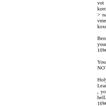
vot 
koro
> n
vme
kox
Ben
you
10W
You
NO
Hol
Lear
, yo
hell
10W