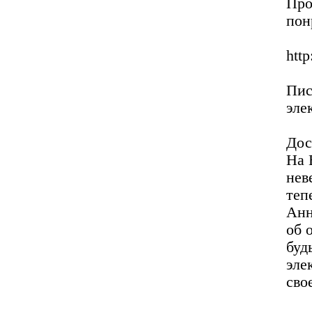
Про
пон
http
Пи
эле
Дос
На 
не
те
Анн
об 
бу
эле
сво