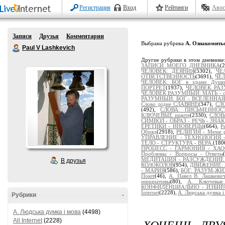
Регистрация
Вход
Рейтинги
Авос
Записи
Друзья
Комментарии
Выбрана рубрика
А. Ознакомитьс
Paul V Lashkevich
Другие рубрики в этом дневнике
ЗАПИСИ МОЕГО ДНЕВНИКА
(
ЧЕЛОВЕК: ДЕЯНИЯ
(5302),
ЧЕ
ОТВЕТСТВЕННОСТЬ
(3691),
ЧЕЛ
ЧЕЛОВЕК: БОГ в храме Души
ПОРТРЕТ
(1937),
ЧЕЛОВЕК РАЗ
ЧЕЛОВЕК РАЗУМНЫЙ: МАТЬ - от
РАЗУМНЫЙ: БОГ - ВСЕЛЕННАЯ
Слово рідне СЛАВЯНЕ
(347),
СЛ
(492),
СЛОВА: ПИСЬМЕННОСТ
КЛЮЧЕВЫЕ ищите
(2330),
СЛОВ
СИМВОЛ - ОБРАЗ - РЕЧЬ - ЗНА
ЕРЕТИКИ - ИНОВЕРЦЫ
(664),
Р
Обряд
(2918),
РЕЛИГИЯ - Messe po
УПРАВЛЕНИЕ - ТЕХНОЛОГИЯ -
ТЕЛО - СТРУКТУРА - ВЕРА.
(180
ПРОЦЕСС - ГАРМОНИЯ - ХА
Проблемы - Вопросы - Ответы
МЕДИТАЦИЯ - РАЗСУЖДЕНИЕ - 
В друзья
КОЛОКОЛОВ
(954),
ДВИЖЕНИЕ: 
- МАРИЯ
(586),
БОГ: РАЗУМ-Ж
Поют
(46),
А. Павел В. Лашкев
инициативы
(80),
А. Ключевы
КОНФИДЕНЦИАЛЬНО - ИЗБИР
Internet
(2228),
A. Людська думка і
Рубрики
-
A. Людська думка і мова
(4498)
ХОЧЕШЬ ДВУ
All Internet
(2228)