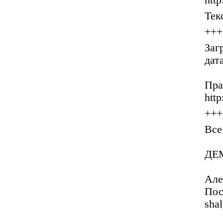
htt
Тек
+++
Заг
дат
Пр
http
+++
Все
ДЕ
Але
Пос
sha