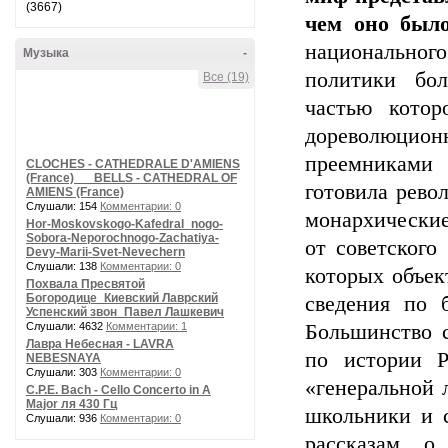
(3667)
чем оно было
национальног
Музыка
-
политики бол
Все (19)
частью котор
дореволюцион
преемниками 
CLOCHES - CATHEDRALE D'AMIENS
(France) __ BELLS - CATHEDRAL OF
готовила рево
AMIENS (France)
Слушали: 154
Комментарии: 0
монархические
Hor-Moskovskogo-Kafedral_nogo-
Sobora-Neporochnogo-Zachatiya-
от советского
Devy-Marii-Svet-Nevechern
Слушали: 138
Комментарии: 0
которых объек
Похвала Пресвятой
Богородице_Киевский Лаврский
сведения по 
Успенский звон_Павел Лашкевич
Слушали: 4632
Комментарии: 1
Большинство 
Лавра Небесная - LAVRA
по истории Р
NEBESNAYA
Слушали: 303
Комментарии: 0
«генеральной 
C.P.E. Bach - Cello Concerto in A
Major ля 430 Гц
школьники и 
Слушали: 936
Комментарии: 0
рассказам о