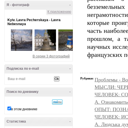
Я - фотограф
-
безземельны
К приложению
неграмотност
Kyiv. Lavra Pecherskaya - Lavra
которые проиг
Nebesnaya
часть наиболе
прошлом, а т
научных иссле
французских п
В серии 3 фотографий
Подписка по e-mail
-
Рубрики:
Проблемы - Во
МЫСЛИ: ЧЕР
Поиск по дневнику
-
ЧЕЛОВЕК: С
А. Ознакомить
ОПЫТ: ПОЗНА
в этом дневнике
ЧЕЛОВЕК: И
Статистика
-
A. Людська дум