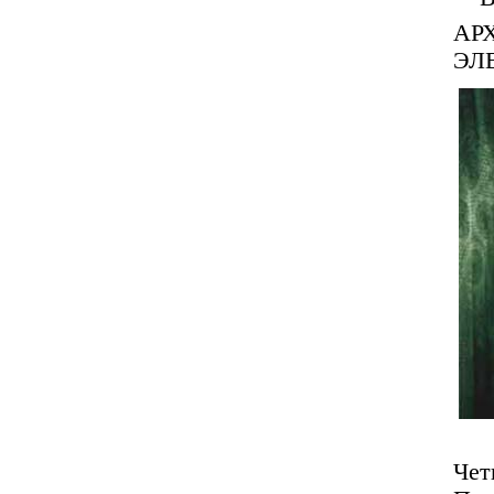
А
ЭЛ
Чет