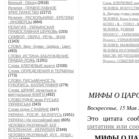
Верный - Обряд
(2918)
Слова: КЛЮЧЕВЫЕ ищ
Религия - ПРАВОСЛАВНОЕ
ЧЕЛОВЕК: ИСКУССТВ
ХРИСТИАНСТВО
(2272)
A. Людська думка і мов
Религия - РАСКОЛЬНИКИ - ЕРЕТИКИ
ЧЕЛОВЕК: Божа Істина 
- ИНОВЕРЦЫ
(664)
AUDIO - & - VIDEO - 
РЕЛИГИЯ - УКРАИНСКАЯ
ЧЕЛОВЕК: ДЕЯНИЯ
ПРАВОСЛАВНАЯ ЦЕРКОВЬ
(103)
ПРОЦЕСС - ГАРМОНИЯ
СИМВОЛ - ОБРАЗ - РЕЧЬ - ЗНАК
Процесс: УПРАВЛЕНИ
(1343)
ЧЕЛОВЕК: ВЫЖИВАНИЕ 
СЛОВА: Звук - Буква - Цифра - Цвет.
ЧЕЛОВЕК РАЗУМНЫЙ: М
(493)
МЫСЛИ: МЕДИТАЦИЯ -
СЛОВА: ИСТИНА-ЗАБЛУЖДЕНИЕ,
ПРАВДА-ЛОЖЬ
(1201)
Процесс: СОБЫТИЯ,
Слова: КЛЮЧЕВЫЕ ищите
(2330)
Слова: ОПРЕДЕЛЕНИЯ И ТЕРМИНЫ
(773)
СЛОВА: ПИСЬМЕННОСТЬ,
РУКОПИСЬ, КАЛЛИГРАФИЯ
(279)
Слова: ШРИФТ, печатные и
МИФЫ О ЦАР
виртуальные КНИГИ
(492)
СЛОВО РІДНЕ мова РУСЬКА
УКРАЇНСЬКА
(343)
Воскресенье, 15 Мая 
Слово рідне СЛАВЯНЕ
(347)
УКРАІНА - РОСІЯ - БЄЛАРУСЬ
(1651)
Это цитата со
УКРАЇНА і Не российский мир
(605)
цитатник или со
ЧЕЛОВЕК РАЗУМНЫЙ: БОГ -
ВСЕЛЕННАЯ - ИЕРАРХИЯ
(2349)
ЧЕЛОВЕК РАЗУМНЫЙ: ДУХ - ДУША -
МИФЫ О ЦА