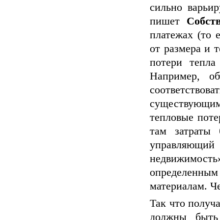
сильно варьир
пишет
Собст
платежах (то е
от размера и 
потери тепла
Например, об
соответст
существующим 
тепловые поте
там затраты 
управляющий
недвижимост
определенным
материалам. Ч
Так что получа
должны быть