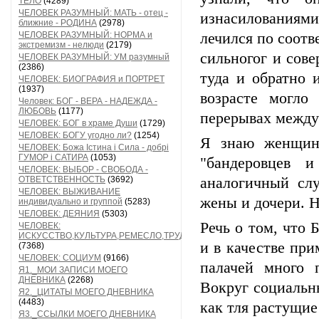
ТЕЛО
(4289)
ЧЕЛОВЕК РАЗУМНЫЙ: МАТЬ - отец -
изнасилованиями
ближние - РОДИНА
(2978)
ЧЕЛОВЕК РАЗУМНЫЙ: НОРМА и
лечился по соотв
экстремизм - нелюди
(2179)
сильногог и сов
ЧЕЛОВЕК РАЗУМНЫЙ: УМ разумный
(2386)
туда и обратно 
ЧЕЛОВЕК: БИОГРАФИЯ и ПОРТРЕТ
(1937)
возрасте могло
Человек: БОГ - ВЕРА - НАДЕЖДА -
ЛЮБОВЬ
(1177)
перерывах между
ЧЕЛОВЕК: БОГ в храме Души
(1729)
ЧЕЛОВЕК: БОГУ угодно ли?
(1254)
Я знаю женщину
ЧЕЛОВЕК: Божа Істина і Сила - добрі
ГУМОР і САТИРА
(1053)
"бандеровцев 
ЧЕЛОВЕК: ВЫБОР - СВОБОДА -
ОТВЕТСТВЕННОСТЬ
(3692)
аналогичный слу
ЧЕЛОВЕК: ВЫЖИВАНИЕ
жены и дочери. Н
индивидуально и группой
(5283)
ЧЕЛОВЕК: ДЕЯНИЯ
(5303)
Речь о том, что 
ЧЕЛОВЕК:
ИСКУССТВО,КУЛЬТУРА,РЕМЕСЛО,ТРУД
и в качестве при
(7368)
ЧЕЛОВЕК: СОЦИУМ
(9166)
палачей много 
Я1._МОИ ЗАПИСИ МОЕГО
ДНЕВНИКА
(2268)
Вокруг социальн
Я2._ЦИТАТЫ МОЕГО ДНЕВНИКА
(4483)
как тля растущие
Я3._ССЫЛКИ МОЕГО ДНЕВНИКА