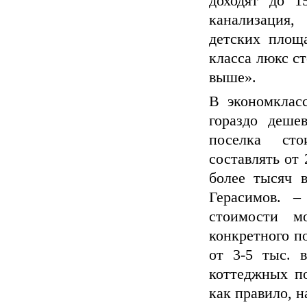
доходят до 15
канализация,
детских площа
класса люкс ст
выше».
В экономклас
гораздо деше
поселка сто
составлять от 
более тысяч 
Герасимов. –
стоимости м
конкретного п
от 3-5 тыс. 
коттеджных по
как правило, н