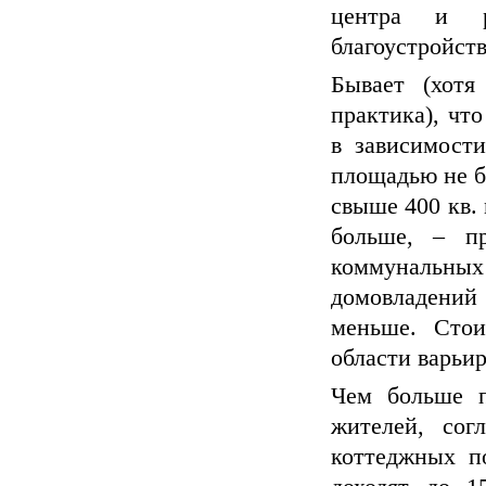
центра и р
благоустройств
Бывает (хотя
практика), чт
в зависимост
площадью не бо
свыше 400 кв.
больше, – п
коммунальн
домовладений 
меньше. Сто
области варьир
Чем больше п
жителей, сог
коттеджных п