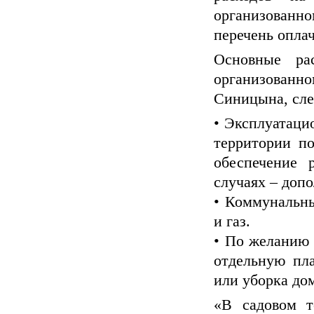
организован
перечень опла
Основные ра
организован
Синицына, сл
• Эксплуатаци
территории по
обеспечение 
случаях – допо
• Коммунальны
и газ.
• По желанию 
отдельную пла
или уборка до
«В садовом т