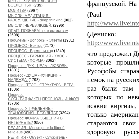
КРЕСТ - ХРАНИТЕЛЬ ВСЕЯ
французской. На
ВСЕЛЕННЫЯ
(739)
МОЛИТВА
(2967)
(Pau
МЫСЛИ: МЕДИТАЦИЯ -
РАЗСУЖДЕНИЕ - deep thinking
(902)
http://www.liveint
МЫСЛИ: ЧЕРЕЗ ЛЮДЕЙ.
(2996)
ОПЫТ: ПОЗНАЁМ всем естеством
(Дениско:
(2698)
Проблемы - Вопросы - Ответы
(1981)
http://www.livein
ПРОЦЕСС - Вектор
(2173)
ПРОЦЕСС - Времени ход
(1849)
что предложил Де
ПРОЦЕСС - ГАРМОНИЯ - ХАОС -
СИСТЕМА - ФОРМА
(3062)
которые прошли
Процесс - ДУХ - ЦЕЛЬ - ЛЮБОВЬ.
Русофобы стара
(1801)
Процесс - ДУША - ФУНКЦИЯ -
немок на русских
НАДЕЖДА.
(1798)
Процесс - ТЕЛО - СТРУКТУРА - ВЕРА.
раз были там 
(1806)
Процесс:
которых по нев
СОБЫТИЯ,ФАКТЫ,ПРОГНОЗЫ,ИНФОРМАЦИЯ
(3736)
всякие киргизы
Процесс: УПРАВЛЕНИЕ -
ТЕХНОЛОГИЯ - РЕЗУЛЬТАТ
(3294)
только америка
Процесс: ФОРМА ОБЩЕНИЯ В
стараются свои
ИНТЕРНЕТЕ?
(650)
РЕЛИГИЯ - Messe pour la liberté
здоровую русс
religieus
(490)
РЕЛИГИЯ - Объект - Служитель -