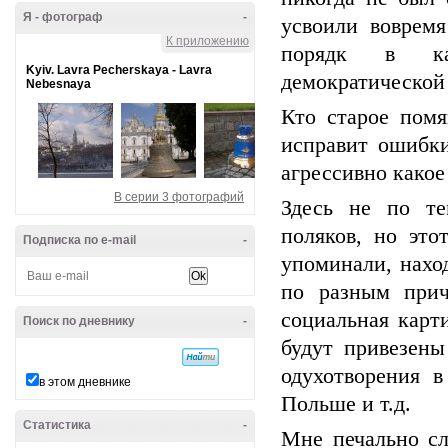
Я - фотограф
-
усвоили вовремя
К приложению
порядк в кач
Kyiv. Lavra Pecherskaya - Lavra
демократической
Nebesnaya
Кто старое помя
исправит ошибки
агрессивно какое 
В серии 3 фотографий
Здесь не по те
поляков, но эт
Подписка по e-mail
-
упоминали, нахо
по разным прич
социальная карт
Поиск по дневнику
-
будут привезены
одухотворения в
в этом дневнике
Польше и т.д.
Статистика
-
Мне печально сл