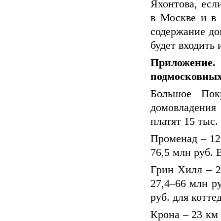
Яхонтова, есл
в Москве и в 
содержание дом
будет входить 
Приложение
подмосковных
Большое Пок
домовладения 
платят 15 тыс.
Променад – 12
76,5 млн руб. 
Грин Хилл – 2
27,4–66 млн ру
руб. для котте
Крона – 23 км