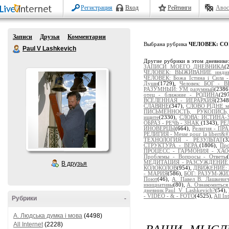
Регистрация
Вход
Рейтинги
Авос
Записи
Друзья
Комментарии
Выбрана рубрика
ЧЕЛОВЕК: С
Paul V Lashkevich
Другие рубрики в этом дневнике
ЗАПИСИ МОЕГО ДНЕВНИКА
(
ЧЕЛОВЕК: ВЫЖИВАНИЕ индиви
ЧЕЛОВЕК: Божа Істина і Сила 
Души
(1729),
Человек: БОГ -
РАЗУМНЫЙ: УМ разумный
(2386
отец - ближние - РОДИНА
(29
ВСЕЛЕННАЯ - ИЕРАРХИЯ
(234
СЛАВЯНЕ
(347),
СЛОВО РІДНЕ м
ПИСЬМЕННОСТЬ, РУКОПИСЬ
ищите
(2330),
СЛОВА: ИСТИНА-
ОБРАЗ - РЕЧЬ - ЗНАК
(1343),
РЕ
ИНОВЕРЦЫ
(664),
Религия - 
РЕЛИГИЯ - Messe pour la libert&#2
ТЕХНОЛОГИЯ - РЕЗУЛЬТАТ
(
СТРУКТУРА - ВЕРА.
(1806),
Пр
ПРОЦЕСС - ГАРМОНИЯ - ХА
Проблемы - Вопросы - Ответы
МЕДИТАЦИЯ - РАЗСУЖДЕНИЕ - 
В друзья
КОЛОКОЛОВ
(954),
ДВИЖЕНИЕ: 
- МАРИЯ
(586),
БОГ: РАЗУМ-Ж
Поют
(46),
А. Павел В. Лашкев
инициативы
(80),
А. Ознакомиться
дневник Paul_V_Lashkevich?
(54),
- VIDEO - & - FOTO
(4525),
All In
Рубрики
-
A. Людська думка і мова
(4498)
ВАШИ МЫСЛИ
All Internet
(2228)