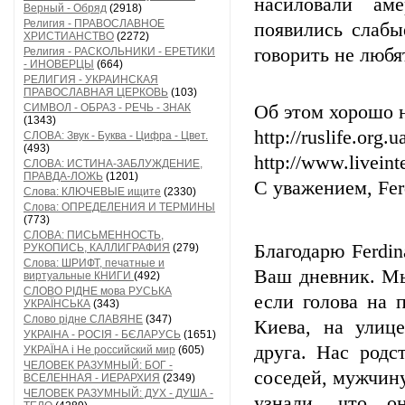
насиловали ам
Верный - Обряд
(2918)
Религия - ПРАВОСЛАВНОЕ
появились слабы
ХРИСТИАНСТВО
(2272)
говорить не любя
Религия - РАСКОЛЬНИКИ - ЕРЕТИКИ
- ИНОВЕРЦЫ
(664)
РЕЛИГИЯ - УКРАИНСКАЯ
ПРАВОСЛАВНАЯ ЦЕРКОВЬ
(103)
СИМВОЛ - ОБРАЗ - РЕЧЬ - ЗНАК
Об этом хорошо 
(1343)
http://ruslife.org
СЛОВА: Звук - Буква - Цифра - Цвет.
(493)
http://www.liveint
СЛОВА: ИСТИНА-ЗАБЛУЖДЕНИЕ,
ПРАВДА-ЛОЖЬ
(1201)
С уважением, Fer
Слова: КЛЮЧЕВЫЕ ищите
(2330)
Слова: ОПРЕДЕЛЕНИЯ И ТЕРМИНЫ
(773)
СЛОВА: ПИСЬМЕННОСТЬ,
Благодарю Ferdin
РУКОПИСЬ, КАЛЛИГРАФИЯ
(279)
Слова: ШРИФТ, печатные и
Ваш дневник. Мы
виртуальные КНИГИ
(492)
СЛОВО РІДНЕ мова РУСЬКА
если голова на 
УКРАЇНСЬКА
(343)
Слово рідне СЛАВЯНЕ
(347)
Киева, на улиц
УКРАІНА - РОСІЯ - БЄЛАРУСЬ
(1651)
друга. Нас родс
УКРАЇНА і Не российский мир
(605)
ЧЕЛОВЕК РАЗУМНЫЙ: БОГ -
соседей, мужчину
ВСЕЛЕННАЯ - ИЕРАРХИЯ
(2349)
ЧЕЛОВЕК РАЗУМНЫЙ: ДУХ - ДУША -
узнали, что о