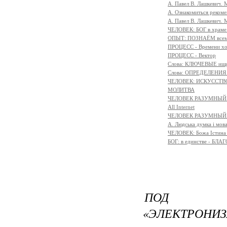
А. Павел В. Лашкевич.
А. Ознакомиться реком
А. Павел В. Лашкевич. 
ЧЕЛОВЕК: БОГ в храм
ОПЫТ: ПОЗНАЁМ всем 
ПРОЦЕСС - Времени х
ПРОЦЕСС - Вектор
Слова: КЛЮЧЕВЫЕ ищ
Слова: ОПРЕДЕЛЕНИ
ЧЕЛОВЕК: ИСКУССТВ
МОЛИТВА
ЧЕЛОВЕК РАЗУМНЫЙ:
All Internet
ЧЕЛОВЕК РАЗУМНЫЙ:
A. Людська думка і мов
ЧЕЛОВЕК: Божа Істина 
БОГ: в единстве - БЛ
ПОД КО
«ЭЛЕКТРОНИ