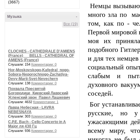
(3667)
Немцы вызывают 
много зла по ма
Музыка
-
том, как по - ч
Все (19)
Первой мировой 
моя их приняла
подобного Гитлер
CLOCHES - CATHEDRALE D'AMIENS
(France) __ BELLS - CATHEDRAL OF
и для тех немцев
AMIENS (France)
Слушали: 154
Комментарии: 0
социальный опыт
Hor-Moskovskogo-Kafedral_nogo-
Sobora-Neporochnogo-Zachatiya-
слабым и пыта
Devy-Marii-Svet-Nevechern
духовного вакуу
Слушали: 138
Комментарии: 0
Похвала Пресвятой
соседей.
Богородице_Киевский Лаврский
Успенский звон_Павел Лашкевич
Слушали: 4632
Комментарии: 1
Бог устанавливае
Лавра Небесная - LAVRA
русские, но у
NEBESNAYA
Слушали: 303
Комментарии: 0
ужасающими дей
C.P.E. Bach - Cello Concerto in A
Major ля 430 Гц
всему миру, чт
Слушали: 936
Комментарии: 0
никогда не был 