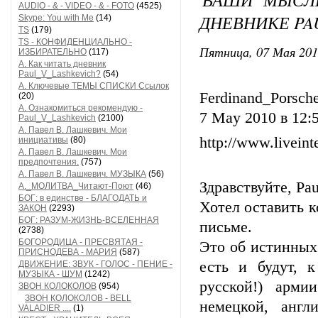
AUDIO - & - VIDEO - & - FOTO
(4525)
ДНЕВНИКЕ PA
Skype: You with Me
(14)
TS
(179)
TS - КОНФИДЕНЦИАЛЬНО -
Пятница, 07 Мая 201
ИЗБИРАТЕЛЬНО
(117)
А. Как читать дневник
Paul_V_Lashkevich?
(54)
А. Ключевые ТЕМЫ СПИСКИ Ссылок
Ferdinand_Porsch
(20)
А. Ознакомиться рекомендую -
7 May 2010 в 12:
Paul_V_Lashkevich
(2100)
А. Павел В. Лашкевич. Мои
http://www.liveint
инициативы
(80)
А. Павел В. Лашкевич. Мои
предпочтения.
(757)
А. Павел В. Лашкевич. МУЗЫКА
(56)
Здравствуйте, Pau
А._МОЛИТВА_Читают-Поют
(46)
БОГ: в единстве - БЛАГОДАТЬ и
Хотел оставить 
ЗАКОН
(2293)
БОГ: РАЗУМ-ЖИЗНЬ-ВСЕЛЕННАЯ
письме.
(2738)
БОГОРОДИЦА - ПРЕСВЯТАЯ -
Это об истинных
ПРИСНОДЕВА - МАРИЯ
(587)
есть и будут, 
ДВИЖЕНИЕ: ЗВУК - ГОЛОС - ПЕНИЕ -
МУЗЫКА - ШУМ
(1242)
русской!) арми
ЗВОН КОЛОКОЛОВ
(954)
ЗВОН КОЛОКОЛОВ - BELL
немецкой, англ
VALADIER ....
(1)