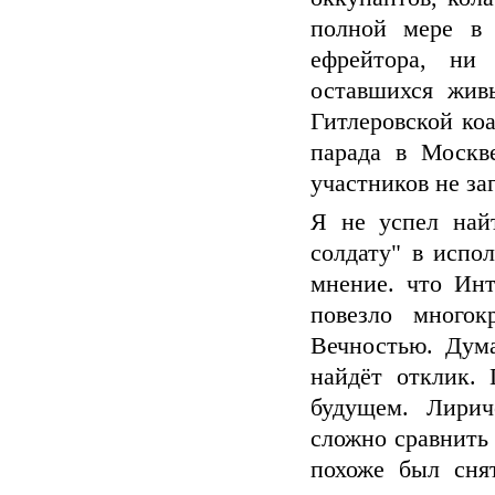
полной мере в
ефрейтора, ни
оставшихся жив
Гитлеровской ко
парада в Москв
участников не за
Я не успел най
солдату" в испо
мнение. что Инт
повезло много
Вечностью. Дум
найдёт отклик.
будущем. Лири
сложно сравнить 
похоже был сня