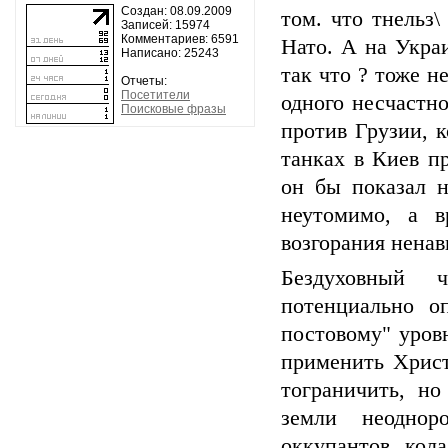
Создан: 08.09.2009
том. что тнельз
Записей: 15974
Комментариев: 6591
Нато. А на Украи
Написано: 25243
так что ? тоже н
Отчеты:
Посетители
одного несчастно
Поисковые фразы
против Грузии, 
танках в Киев п
он бы показал н
неутомимо, а 
возгорания нена
Бездуховный 
потенциально о
постовому" уров
применить Хрис
тограничить, но
земли неоднор
оккупантов, кол