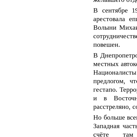
В сентябре 1
арестовала е
Волыни Михаи
сотрудничеств
повешен.
В Днепропетро
местных авток
Националист
предлогом, ч
гестапо. Терр
и в Восточн
расстреляно, 
Но больше все
Западная част
счёте там