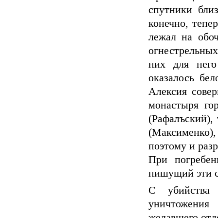
спутники бли
конечно, тепе
лежал на обо
огнестрельных
них для нег
оказалось бел
Алексия совер
монастыря го
(Рафалъский),
(Максименко
поэтому и раз
При погребен
пишущий эти с
С убийства 
уничтожения 
желавшего отде