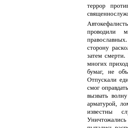
террор проти
священнослуж
Автокефалис
проводили 
православных
сторону раско
затем смерти.
многих приход
бумаг, не об
Отпускали еди
смог оправдать
вызвать волну
арматурой, ло
известны сл
Уничтожались 
пытались распя