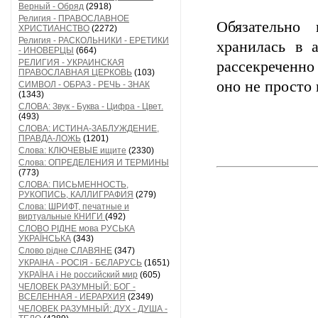
Верный - Обряд
(2918)
Религия - ПРАВОСЛАВНОЕ
Обязательно 
ХРИСТИАНСТВО
(2272)
Религия - РАСКОЛЬНИКИ - ЕРЕТИКИ
хранилась в 
- ИНОВЕРЦЫ
(664)
РЕЛИГИЯ - УКРАИНСКАЯ
рассекреченно
ПРАВОСЛАВНАЯ ЦЕРКОВЬ
(103)
оно не просто 
СИМВОЛ - ОБРАЗ - РЕЧЬ - ЗНАК
(1343)
СЛОВА: Звук - Буква - Цифра - Цвет.
(493)
СЛОВА: ИСТИНА-ЗАБЛУЖДЕНИЕ,
ПРАВДА-ЛОЖЬ
(1201)
Слова: КЛЮЧЕВЫЕ ищите
(2330)
Слова: ОПРЕДЕЛЕНИЯ И ТЕРМИНЫ
(773)
СЛОВА: ПИСЬМЕННОСТЬ,
РУКОПИСЬ, КАЛЛИГРАФИЯ
(279)
Слова: ШРИФТ, печатные и
виртуальные КНИГИ
(492)
СЛОВО РІДНЕ мова РУСЬКА
УКРАЇНСЬКА
(343)
Слово рідне СЛАВЯНЕ
(347)
УКРАІНА - РОСІЯ - БЄЛАРУСЬ
(1651)
УКРАЇНА і Не российский мир
(605)
ЧЕЛОВЕК РАЗУМНЫЙ: БОГ -
ВСЕЛЕННАЯ - ИЕРАРХИЯ
(2349)
ЧЕЛОВЕК РАЗУМНЫЙ: ДУХ - ДУША -