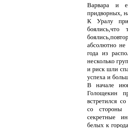
Варвара и е
придворных, н
К Уралу при
боялись,что
боялись,повт
абсолютно не 
года из расп
несколько гру
и риск шли спа
успеха и боль
В начале июн
Голощекин п
встретился с
со стороны 
секретные ин
белых к город