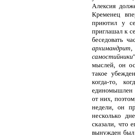
Алексия долже
Кременец впе
приютил у се
приглашал к се
беседовать ча
архимандри
самостийники
мыслей, он о
такое убежде
когда-то, к
единомышлен с
от них, поэтом
недели, он п
несколько дн
сказали, что 
вынужден был 