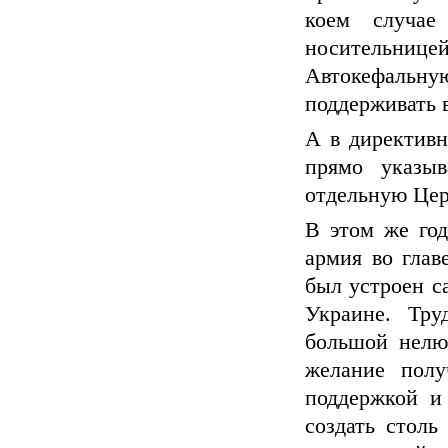
коем случае
носительниц
Автокефальну
поддерживать 
А в директивн
прямо указы
отдельную Цер
В этом же год
армия во глав
был устроен с
Украине. Тру
большой нелю
желание полу
поддержкой и 
создать стол