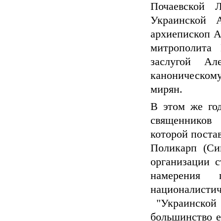
Почаевской Л
Украинской 
архиепископ А
митрополита
заслугой Ал
каноническому
мирян.
В этом же год
священников 
которой поста
Поликарп (Си
организации с
намерения
националист
"Украинской 
большинство е