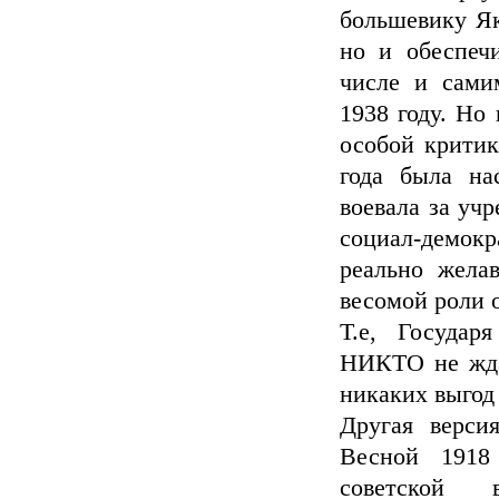
большевику Як
но и обеспечи
числе и сами
1938 году. Но
особой критик
года была на
воевала за учр
социал-демокра
реально жела
весомой роли 
Т.е, Государ
НИКТО не жда
никаких выгод 
Другая верси
Весной 1918
советской