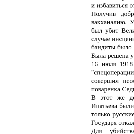
и избавиться о
Получив доб
вакханалию. 
был убит Вел
случае инсцени
бандиты было 
Была решена у
16 июля 1918 
"спецоперац
совершил нео
поваренка Седн
В этот же д
Ипатьева были
только русски
Государя откаж
Для убийст