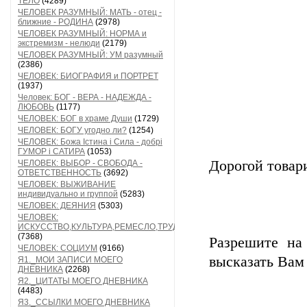
ТЕЛО
(4289)
ЧЕЛОВЕК РАЗУМНЫЙ: МАТЬ - отец -
ближние - РОДИНА
(2978)
ЧЕЛОВЕК РАЗУМНЫЙ: НОРМА и
экстремизм - нелюди
(2179)
ЧЕЛОВЕК РАЗУМНЫЙ: УМ разумный
(2386)
ЧЕЛОВЕК: БИОГРАФИЯ и ПОРТРЕТ
(1937)
Человек: БОГ - ВЕРА - НАДЕЖДА -
ЛЮБОВЬ
(1177)
ЧЕЛОВЕК: БОГ в храме Души
(1729)
ЧЕЛОВЕК: БОГУ угодно ли?
(1254)
ЧЕЛОВЕК: Божа Істина і Сила - добрі
ГУМОР і САТИРА
(1053)
Дорогой товар
ЧЕЛОВЕК: ВЫБОР - СВОБОДА -
ОТВЕТСТВЕННОСТЬ
(3692)
ЧЕЛОВЕК: ВЫЖИВАНИЕ
индивидуально и группой
(5283)
ЧЕЛОВЕК: ДЕЯНИЯ
(5303)
ЧЕЛОВЕК:
ИСКУССТВО,КУЛЬТУРА,РЕМЕСЛО,ТРУД
(7368)
Разрешите на
ЧЕЛОВЕК: СОЦИУМ
(9166)
высказать Вам 
Я1._МОИ ЗАПИСИ МОЕГО
ДНЕВНИКА
(2268)
Я2._ЦИТАТЫ МОЕГО ДНЕВНИКА
(4483)
Я3._ССЫЛКИ МОЕГО ДНЕВНИКА