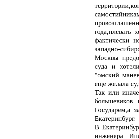
территории
самостийника
провозглаше
года,плевать
фактически н
западно-сиби
Москвы предо
суда и хотел
"омский манев
еще желала суд
Так или иначе
большевиков 
Государем,а з
Екатеринбург.
В Екатеринбу
инженера Ипа