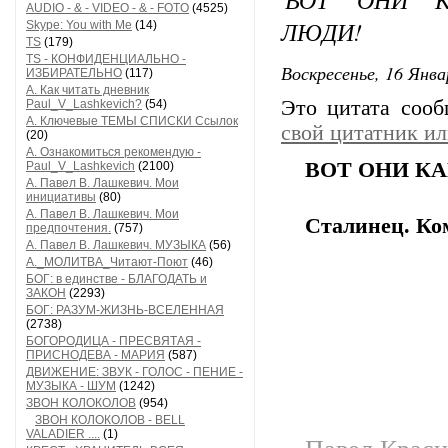
AUDIO - & - VIDEO - & - FOTO
(4525)
ЛЮДИ!
Skype: You with Me
(14)
TS
(179)
TS - КОНФИДЕНЦИАЛЬНО -
Воскресенье, 16 Янва
ИЗБИРАТЕЛЬНО
(117)
А. Как читать дневник
Это цитата соо
Paul_V_Lashkevich?
(54)
А. Ключевые ТЕМЫ СПИСКИ Ссылок
свой цитатник и
(20)
А. Ознакомиться рекомендую -
ВОТ ОНИ К
Paul_V_Lashkevich
(2100)
А. Павел В. Лашкевич. Мои
инициативы
(80)
А. Павел В. Лашкевич. Мои
Сталинец. Ко
предпочтения.
(757)
А. Павел В. Лашкевич. МУЗЫКА
(56)
А._МОЛИТВА_Читают-Поют
(46)
БОГ: в единстве - БЛАГОДАТЬ и
ЗАКОН
(2293)
БОГ: РАЗУМ-ЖИЗНЬ-ВСЕЛЕННАЯ
(2738)
БОГОРОДИЦА - ПРЕСВЯТАЯ -
ПРИСНОДЕВА - МАРИЯ
(587)
ДВИЖЕНИЕ: ЗВУК - ГОЛОС - ПЕНИЕ -
МУЗЫКА - ШУМ
(1242)
ЗВОН КОЛОКОЛОВ
(954)
ЗВОН КОЛОКОЛОВ - BELL
VALADIER ....
(1)