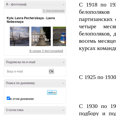
С 1918 по 19
Я - фотограф
-
К приложению
белополяков
партизанских 
Kyiv. Lavra Pecherskaya - Lavra
Nebesnaya
четыре мес
белополяков, 
восемь месяце
курсах командн
В серии 3 фотографий
Подписка по e-mail
-
С 1925 по 1930
Поиск по дневнику
-
в этом дневнике
С 1930 по 19
Статистика
-
подбору и под