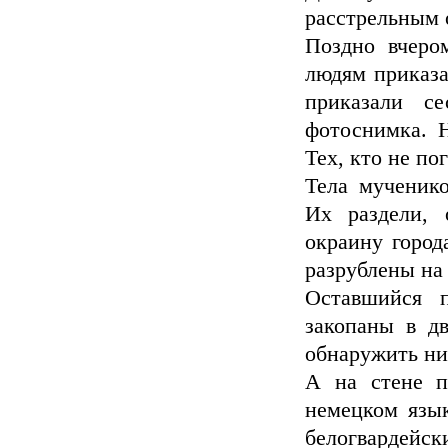
расстрельным 
Поздно вчеро
людям приказа
приказали се
фотоснимка. Н
Тех, кто не по
Тела мученик
Их раздели, 
окраину город
разрублены на
Оставшийся 
закопаны в д
обнаружить ни
А на стене п
немецком язык
белогвардейс