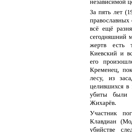
независимой ц
За пять лет (
православных 
всё ещё разня
сегодняшний м
жертв есть 
Киевский и в
его произошл
Кременец, по
лесу, из зас
целившихся в 
убиты были
Жихарёв.
Участник пог
Клавдиан (Мо
убийстве сле