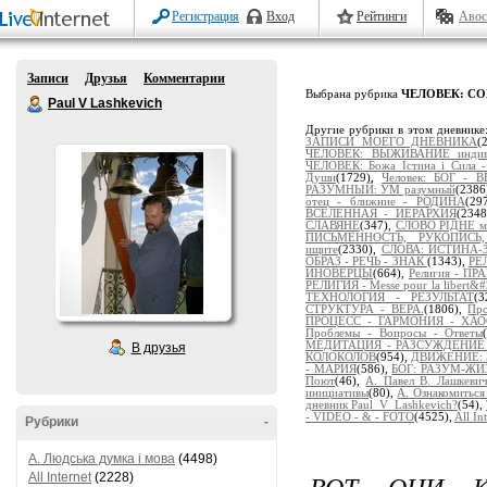
Регистрация
Вход
Рейтинги
Авос
Записи
Друзья
Комментарии
Выбрана рубрика
ЧЕЛОВЕК: С
Paul V Lashkevich
Другие рубрики в этом дневнике
ЗАПИСИ МОЕГО ДНЕВНИКА
(
ЧЕЛОВЕК: ВЫЖИВАНИЕ индиви
ЧЕЛОВЕК: Божа Істина і Сила 
Души
(1729),
Человек: БОГ -
РАЗУМНЫЙ: УМ разумный
(2386
отец - ближние - РОДИНА
(29
ВСЕЛЕННАЯ - ИЕРАРХИЯ
(234
СЛАВЯНЕ
(347),
СЛОВО РІДНЕ м
ПИСЬМЕННОСТЬ, РУКОПИСЬ
ищите
(2330),
СЛОВА: ИСТИНА-
ОБРАЗ - РЕЧЬ - ЗНАК
(1343),
РЕ
ИНОВЕРЦЫ
(664),
Религия - 
РЕЛИГИЯ - Messe pour la libert&#2
ТЕХНОЛОГИЯ - РЕЗУЛЬТАТ
(
СТРУКТУРА - ВЕРА.
(1806),
Пр
ПРОЦЕСС - ГАРМОНИЯ - ХА
Проблемы - Вопросы - Ответы
МЕДИТАЦИЯ - РАЗСУЖДЕНИЕ - 
В друзья
КОЛОКОЛОВ
(954),
ДВИЖЕНИЕ: 
- МАРИЯ
(586),
БОГ: РАЗУМ-Ж
Поют
(46),
А. Павел В. Лашкев
инициативы
(80),
А. Ознакомиться
дневник Paul_V_Lashkevich?
(54),
- VIDEO - & - FOTO
(4525),
All In
Рубрики
-
A. Людська думка і мова
(4498)
ВОТ ОНИ К
All Internet
(2228)