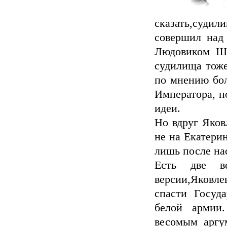
сказать,судили
совершил над
Людовиком Ше
судилища тоже
по мнению бол
Императора, н
идеи.
Но вдруг Яков
не на Екатерин
лишь после на
Есть две ве
версии,Яковле
спасти Госуд
белой армии
весомым аргу