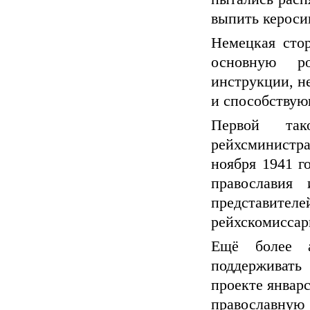
выпить кероси
Немецкая сто
основную ро
инструкции, н
и способствую
Первой так
рейхсминистра
ноября 1941 г
православия
представител
рейхскомиссар
Ещё более а
поддерживать
проекте январс
православную 