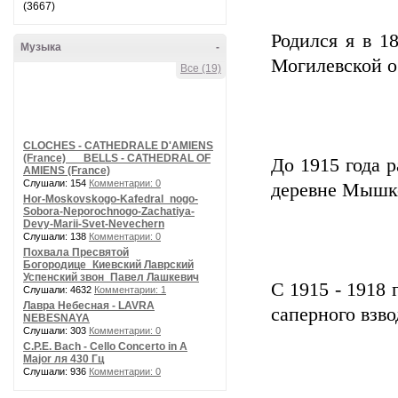
(3667)
Родился я в 1
Музыка
-
Могилевской о
Все (19)
CLOCHES - CATHEDRALE D'AMIENS
(France) __ BELLS - CATHEDRAL OF
До 1915 года р
AMIENS (France)
Слушали: 154
Комментарии: 0
деревне Мышк
Hor-Moskovskogo-Kafedral_nogo-
Sobora-Neporochnogo-Zachatiya-
Devy-Marii-Svet-Nevechern
Слушали: 138
Комментарии: 0
Похвала Пресвятой
Богородице_Киевский Лаврский
Успенский звон_Павел Лашкевич
С 1915 - 1918 
Слушали: 4632
Комментарии: 1
Лавра Небесная - LAVRA
саперного взво
NEBESNAYA
Слушали: 303
Комментарии: 0
C.P.E. Bach - Cello Concerto in A
Major ля 430 Гц
Слушали: 936
Комментарии: 0