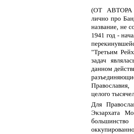
(ОТ АВТОРА 
лично про Банд
название, не 
1941 год - на
перекинувше
"Третьим Рей
задач являла
данном действ
разъединяющ
Православия,
целого тысячел
Для Правосла
Экзархата Мо
большинство
оккупирован