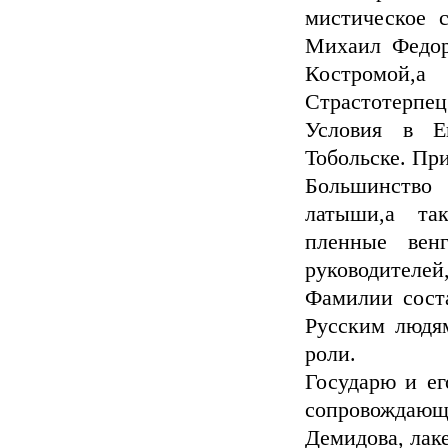
мистическое 
Михаил Федор
Костромой,а
Страстотерпец
Условия в Е
Тобольске. Пр
Большинство
латыши,а та
пленные вен
руководителе
Фамилии соста
Русским людя
роли.
Государю и ег
сопровождающи
Демидова, лак