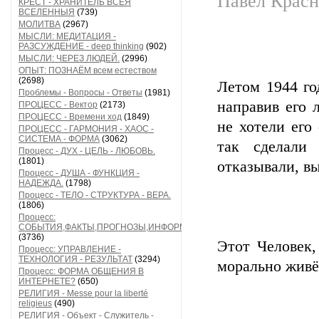
Павел Красн
КРЕСТ - ХРАНИТЕЛЬ ВСЕЯ
ВСЕЛЕННЫЯ
(739)
МОЛИТВА
(2967)
МЫСЛИ: МЕДИТАЦИЯ -
РАЗСУЖДЕНИЕ - deep thinking
(902)
МЫСЛИ: ЧЕРЕЗ ЛЮДЕЙ.
(2996)
ОПЫТ: ПОЗНАЁМ всем естеством
(2698)
Летом 1944 го
Проблемы - Вопросы - Ответы
(1981)
направив его 
ПРОЦЕСС - Вектор
(2173)
ПРОЦЕСС - Времени ход
(1849)
не хотели его
ПРОЦЕСС - ГАРМОНИЯ - ХАОС -
СИСТЕМА - ФОРМА
(3062)
так сделали
Процесс - ДУХ - ЦЕЛЬ - ЛЮБОВЬ.
(1801)
отказывали, вы
Процесс - ДУША - ФУНКЦИЯ -
НАДЕЖДА.
(1798)
Процесс - ТЕЛО - СТРУКТУРА - ВЕРА.
(1806)
Процесс:
СОБЫТИЯ,ФАКТЫ,ПРОГНОЗЫ,ИНФОРМАЦИЯ
(3736)
Этот Человек,
Процесс: УПРАВЛЕНИЕ -
ТЕХНОЛОГИЯ - РЕЗУЛЬТАТ
(3294)
морально живё
Процесс: ФОРМА ОБЩЕНИЯ В
ИНТЕРНЕТЕ?
(650)
РЕЛИГИЯ - Messe pour la liberté
religieus
(490)
РЕЛИГИЯ - Объект - Служитель -