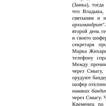
(Заика), тогд
что Владыка,
святыням и н
архимандрит
"
второй день г
и своего шофер
секретаря пр
Марка Жихарев
телефону спр
Между прочим
через Смыгу,
орудуют банде
шофер отклонил
никаких банди
через Смыгу. 
Кременец по 