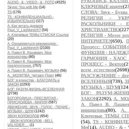
РУКОПИСЬ, КАЛЛИ
AUDIO - & - VIDEO - & - FOTO
(4525)
КЛЮЧЕВЫЕ ищите
(2
Skype: You with Me
(14)
СЛОВА: Звук - Буква 
TS
(179)
TS - КОНФИДЕНЦИАЛЬНО -
РЕЛИГИЯ - УКР
ИЗБИРАТЕЛЬНО
(117)
РАСКОЛЬНИКИ - 
А. Как читать дневник
ХРИСТИАНСТВО
(22
Paul_V_Lashkevich?
(54)
РЕЛИГИЯ - Messe pour 
А. Ключевые ТЕМЫ СПИСКИ Ссылок
(20)
ИНТЕРНЕТЕ?
(650),
П
А. Ознакомиться рекомендую -
Процесс: СОБЫТИ
Paul_V_Lashkevich
(2100)
ФУНКЦИЯ - НАДЕЖД
А. Павел В. Лашкевич. Мои
инициативы
(80)
ГАРМОНИЯ - ХАОС 
А. Павел В. Лашкевич. Мои
ПРОЦЕСС - Вектор
(2
предпочтения.
(757)
всем естеством
(2698
А. Павел В. Лашкевич. МУЗЫКА
(56)
РАЗСУЖДЕНИЕ - deep
А._МОЛИТВА_Читают-Поют
(46)
БОГ: в единстве - БЛАГОДАТЬ и
ВСЕЛЕННЫЯ
(739),
З
ЗАКОН
(2293)
МУЗЫКА - ШУМ
(124
БОГ: РАЗУМ-ЖИЗНЬ-ВСЕЛЕННАЯ
БОГ: РАЗУМ-ЖИЗН
(2738)
ЗАКОН
(2292),
А._МО
БОГОРОДИЦА - ПРЕСВЯТАЯ -
ПРИСНОДЕВА - МАРИЯ
(587)
А. Павел В. Лашкев
ДВИЖЕНИЕ: ЗВУК - ГОЛОС - ПЕНИЕ -
инициативы
(80),
А. 
МУЗЫКА - ШУМ
(1242)
Ключевые ТЕМЫ СП
ЗВОН КОЛОКОЛОВ
(954)
ЗВОН КОЛОКОЛОВ - BELL
(54),
TS - КОНФИД
VALADIER ....
(1)
Me
(14),
AUDIO - & - 