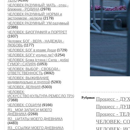
ТЕЛО
(4289)
ЧЕЛОВЕК РАЗУМНЫЙ: МАТЬ - отец -
ближние - РОДИНА
(2978)
ЧЕЛОВЕК РАЗУМНЫЙ: НОРМА и
экстремизм - нелюди
(2179)
ЧЕЛОВЕК РАЗУМНЫЙ: УМ разумный
(2386)
ЧЕЛОВЕК: БИОГРАФИЯ и ПОРТРЕТ
(1937)
Человек: БОГ - ВЕРА - НАДЕЖДА -
ЛЮБОВЬ
(1177)
ЧЕЛОВЕК: БОГ в храме Души
(1729)
ЧЕЛОВЕК: БОГУ угодно ли?
(1254)
ЧЕЛОВЕК: Божа Істина і Сила - добрі
ГУМОР і САТИРА
(1053)
ЧЕЛОВЕК: ВЫБОР - СВОБОДА -
ОТВЕТСТВЕННОСТЬ
(3692)
ЧЕЛОВЕК: ВЫЖИВАНИЕ
индивидуально и группой
(5283)
ЧЕЛОВЕК: ДЕЯНИЯ
(5303)
ЧЕЛОВЕК:
ИСКУССТВО,КУЛЬТУРА,РЕМЕСЛО,ТРУД
Рубрики:
Процесс - ДУ
(7368)
ЧЕЛОВЕК: СОЦИУМ
(9166)
Процесс - Д
Я1._МОИ ЗАПИСИ МОЕГО
Процесс - ТЕ
ДНЕВНИКА
(2268)
Я2._ЦИТАТЫ МОЕГО ДНЕВНИКА
ЧЕЛОВЕК: С
(4483)
Я3._ССЫЛКИ МОЕГО ДНЕВНИКА
ЧЕЛОВЕК: И