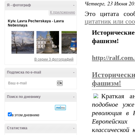
Четверг, 23 Июня 20
Я - фотограф
-
К приложению
Это цитата со
цитатник или со
Kyiv. Lavra Pecherskaya - Lavra
Nebesnaya
Историческ
фашизм!
http://ralf.co
В серии 3 фотографий
Подписка по e-mail
-
Историческ
фашизм!
Краткая а
Поиск по дневнику
-
подобное уже
революция в 
в этом дневнике
Европейских
Статистика
-
классической