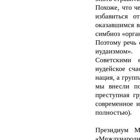
Похоже, что ч
избавиться о
оказавшимся в
симбиоз «орга
Поэтому речь 
иудаизмом».
Советскими 
иудейское сча
нация, а груп
мы внесли по
преступная г
современное и
полностью).
Президиум М
«Международн