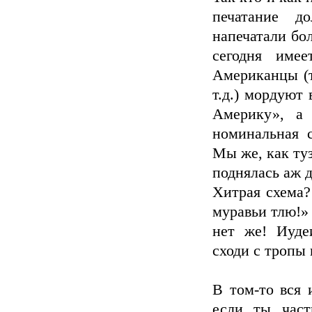
печатание д
напечатали бол
сегодня имее
Американцы (т
т.д.) мордуют
Америку», а 
номинальная с
Мы же, как ту
поднялась аж 
Хитрая схема?
муравьи тлю!»
нет же! Иуд
сходи с тропы 
В том-то вся 
если ты част