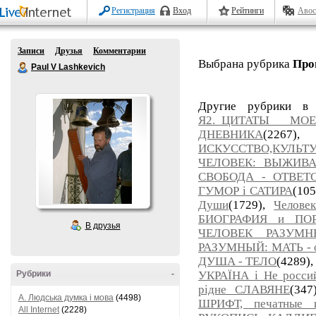
Регистрация
Вход
Рейтинги
Авос
Записи
Друзья
Комментарии
Выбрана рубрика
Про
Paul V Lashkevich
Другие рубрики в
Я2._ЦИТАТЫ МО
ДНЕВНИКА
(226
ИСКУССТВО,КУЛЬТУ
ЧЕЛОВЕК: ВЫЖИВАН
СВОБОДА - ОТВЕТ
ГУМОР і САТИРА
(10
Души
(1729),
Челов
БИОГРАФИЯ и ПОР
В друзья
ЧЕЛОВЕК РАЗУМН
РАЗУМНЫЙ: МАТЬ - о
ДУША - ТЕЛО
(4289)
Рубрики
-
УКРАЇНА і Не росси
рідне СЛАВЯНЕ
(347
A. Людська думка і мова
(4498)
ШРИФТ, печатные
All Internet
(2228)