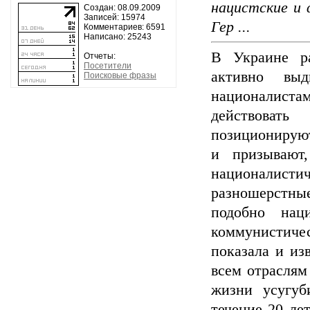
нацистские и 
Создан: 08.09.2009
Записей: 15974
Гер ...
Комментариев: 6591
Написано: 25243
В Украине ра
Отчеты:
Посетители
активно вы
Поисковые фразы
националиста
действоват
позиционируют
и призывают
националис
разношерстные
подобно нац
коммунистиче
показала и из
всем отраслям
жизни усугуб
течение 20 ле