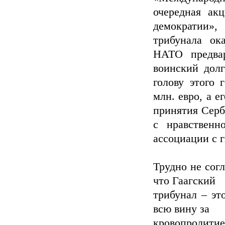
очередная ак
демократии», 
трибунала ок
НАТО предвар
воинский долг
голову этого 
млн. евро, а е
принятия Серб
с нравственн
ассоциации с 
Трудно не сог
что Гаагский
трибунал – эт
всю вину за
кровопролити