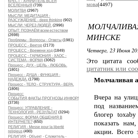
КРЕСТ - ХРАНИТЕЛЬ ВСЕЯ
мова
(4497)
ВСЕЛЕННЫЯ
(739)
МОЛИТВА
(2967)
МЫСЛИ: МЕДИТАЦИЯ -
РАЗСУЖДЕНИЕ - deep thinking
(902)
МОЛЧАЛИВ
МЫСЛИ: ЧЕРЕЗ ЛЮДЕЙ.
(2996)
ОПЫТ: ПОЗНАЁМ всем естеством
МИНСКЕ
(2698)
Проблемы - Вопросы - Ответы
(1981)
ПРОЦЕСС - Вектор
(2173)
Четверг, 23 Июня 20
ПРОЦЕСС - Времени ход
(1849)
ПРОЦЕСС - ГАРМОНИЯ - ХАОС -
Это цитата со
СИСТЕМА - ФОРМА
(3062)
Процесс - ДУХ - ЦЕЛЬ - ЛЮБОВЬ.
цитатник или со
(1801)
Процесс - ДУША - ФУНКЦИЯ -
Молчаливая а
НАДЕЖДА.
(1798)
Процесс - ТЕЛО - СТРУКТУРА - ВЕРА.
(1806)
Процесс:
Вчера на ули
СОБЫТИЯ,ФАКТЫ,ПРОГНОЗЫ,ИНФОРМАЦИЯ
(3736)
под название
Процесс: УПРАВЛЕНИЕ -
ТЕХНОЛОГИЯ - РЕЗУЛЬТАТ
(3294)
блогер toxab
Процесс: ФОРМА ОБЩЕНИЯ В
ИНТЕРНЕТЕ?
(650)
показать нам,
РЕЛИГИЯ - Messe pour la liberté
акции. Всего 
religieus
(490)
РЕЛИГИЯ - Объект - Служитель -