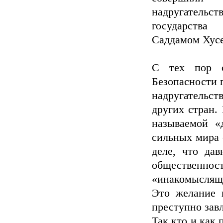
надругательст
государства
Саддамом Хус
С тех пор с
Безопасности 
надругательс
других стран. 
называемой «
сильных мира 
деле, что да
общественно
«инакомыслящ
Это желание г
преступно зав
Так кто и как 