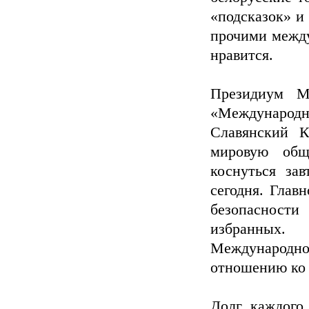
«подсказок» 
прочими между
нравится.
Президиум М
«Международ
Славянский К
мировую общ
коснуться зав
сегодня. Глав
безопасности
избранных.
Международн
отношению ко 
Долг каждого 