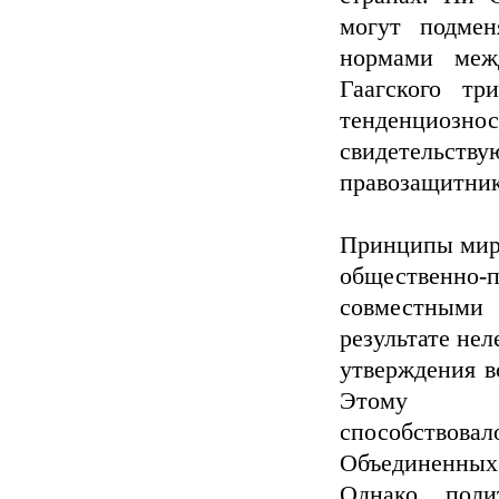
могут подме
нормами межд
Гаагского тр
тенденцио
свидетельс
правозащитник
Принципы мирн
общественн
совместными 
результате не
утверждения в
Этому
способствов
Объединенных
Однако поли