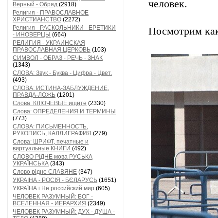
человек.
Верный - Обряд
(2918)
Религия - ПРАВОСЛАВНОЕ
ХРИСТИАНСТВО
(2272)
Религия - РАСКОЛЬНИКИ - ЕРЕТИКИ
Посмотрим как
- ИНОВЕРЦЫ
(664)
РЕЛИГИЯ - УКРАИНСКАЯ
ПРАВОСЛАВНАЯ ЦЕРКОВЬ
(103)
СИМВОЛ - ОБРАЗ - РЕЧЬ - ЗНАК
(1343)
СЛОВА: Звук - Буква - Цифра - Цвет.
(493)
СЛОВА: ИСТИНА-ЗАБЛУЖДЕНИЕ,
ПРАВДА-ЛОЖЬ
(1201)
Слова: КЛЮЧЕВЫЕ ищите
(2330)
Слова: ОПРЕДЕЛЕНИЯ И ТЕРМИНЫ
(773)
СЛОВА: ПИСЬМЕННОСТЬ,
РУКОПИСЬ, КАЛЛИГРАФИЯ
(279)
Слова: ШРИФТ, печатные и
виртуальные КНИГИ
(492)
СЛОВО РІДНЕ мова РУСЬКА
УКРАЇНСЬКА
(343)
Слово рідне СЛАВЯНЕ
(347)
УКРАІНА - РОСІЯ - БЄЛАРУСЬ
(1651)
УКРАЇНА і Не российский мир
(605)
ЧЕЛОВЕК РАЗУМНЫЙ: БОГ -
ВСЕЛЕННАЯ - ИЕРАРХИЯ
(2349)
ЧЕЛОВЕК РАЗУМНЫЙ: ДУХ - ДУША -