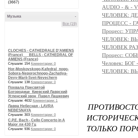
(3667)
AUDIO - & - 
ЧЕЛОВЕК: Д
Музыка
-
ПРОЦЕСС - Г
Все (19)
Процесс: УП
ЧЕЛОВЕК: ВЫ
ЧЕЛОВЕК РАЗ
CLOCHES - CATHEDRALE D'AMIENS
Процесс: С
(France) __ BELLS - CATHEDRAL OF
AMIENS (France)
Человек: БОГ
Слушали: 154
Комментарии: 0
Hor-Moskovskogo-Kafedral_nogo-
ЧЕЛОВЕК: ВЫ
Sobora-Neporochnogo-Zachatiya-
Devy-Marii-Svet-Nevechern
Слушали: 138
Комментарии: 0
Похвала Пресвятой
Богородице_Киевский Лаврский
Успенский звон_Павел Лашкевич
Слушали: 4632
Комментарии: 1
ПРОТИВОСТ
Лавра Небесная - LAVRA
NEBESNAYA
ИСТОРИЧЕ
Слушали: 303
Комментарии: 0
C.P.E. Bach - Cello Concerto in A
Major ля 430 Гц
ТОЛЬКО ПОР
Слушали: 936
Комментарии: 0