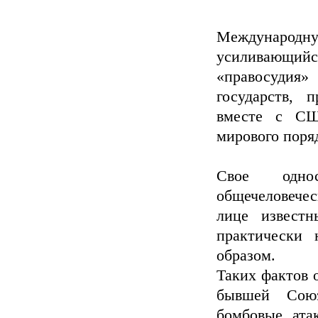
Международн
усиливающий
«правосудия»
государств, 
вместе с СШ
мирового поря
Свое одно
общечеловечес
лице известн
практически 
образом.
Таких фактов 
бывшей Союз
бомбовые ата