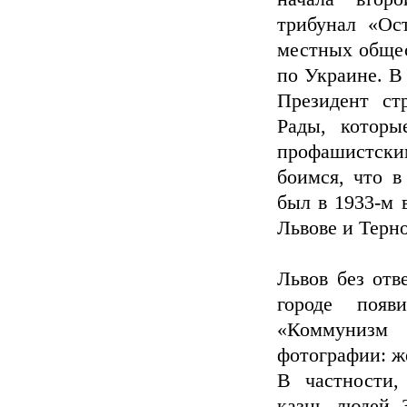
трибунал «Ос
местных обще
по Украине. В
Президент ст
Рады, которы
профашистски
боимся, что в
был в 1933-м 
Львове и Терно
Львов без отв
городе появ
«Коммунизм 
фотографии: ж
В частности,
казнь людей 