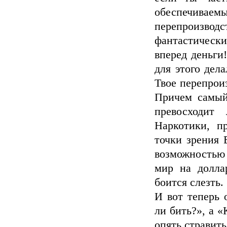
обеспечиваемы
перепроизво
фантастически
вперед деньги
для этого дел
Твое перепроиз
Причем самый
превосходит
Наркотики, п
точки зрения 
возможностью 
мир на долла
боится слезть.
И вот теперь 
ли бить?», а «
опять стравить