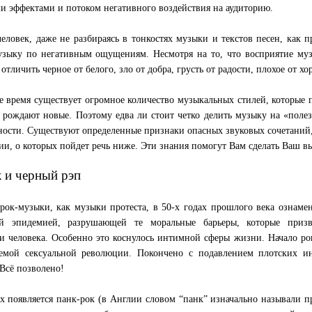
 эффектами и потоком негативного воздействия на аудиторию.
еловек, даже не разбираясь в тонкостях музыки и текстов песен, как 
зыку по негативным ощущениям. Несмотря на то, что восприятие муз
 отличить черное от белого, зло от добра, грусть от радости, плохое от хо
е время существует огромное количество музыкальных стилей, которые п
, рождают новые. Поэтому едва ли стоит четко делить музыку на «пол
ости. Существуют определенные признаки опасных звуковых сочетаний, 
ии, о которых пойдет речь ниже. Эти знания помогут Вам сделать Ваш в
к и черный рэп
рок-музыки, как музыки протеста, в 50-х годах прошлого века ознаме
ой эпидемией, разрушающей те моральные барьеры, которые при
и человека. Особенно это коснулось интимной сферы жизни. Начало ро
аемой сексуальной революции. Покончено с подавлением плотских и
 Всё позволено!
ах появляется панк-рок (в Англии словом “панк” изначально называли 