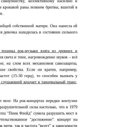
 самоубийству, коллективному насилию и
е кровавой раны лезвием бритвы, вшитой в
и.
бийцей собственной матери. Она нанесла ей
я девочка находилась в состоянии сильного
 техника рок-музыки взята из древних и
я света и тени, нагромождение звуков – всё
ние, на слом всех механизмов самозащиты,
кие свойства. Если он кратен, например,
стот (15-30 герц), то способен вызвать у
х слушающий впадает в танцевальный транс,
л мозг. На рок-концертах нередки контузии
 разрушительной силы настолько, что в 1979
уппа “Пинк Флойд” сумела разрушить мост в
ельствованное “достижение”: концерт на
к ритм, так и частота “ведут” к зависимости