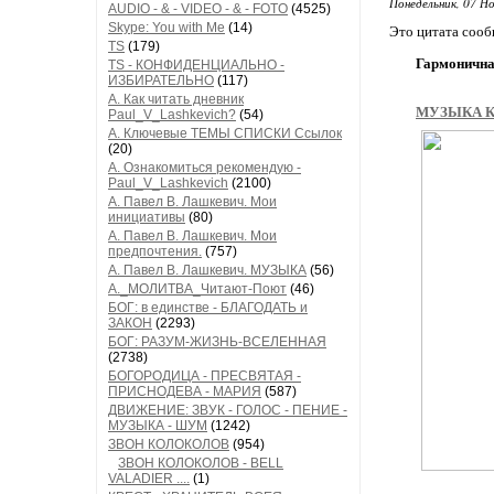
Понедельник, 07 Но
AUDIO - & - VIDEO - & - FOTO
(4525)
Skype: You with Me
(14)
Это цитата соо
TS
(179)
Гармоничная
TS - КОНФИДЕНЦИАЛЬНО -
ИЗБИРАТЕЛЬНО
(117)
А. Как читать дневник
МУЗЫКА К
Paul_V_Lashkevich?
(54)
А. Ключевые ТЕМЫ СПИСКИ Ссылок
(20)
А. Ознакомиться рекомендую -
Paul_V_Lashkevich
(2100)
А. Павел В. Лашкевич. Мои
инициативы
(80)
А. Павел В. Лашкевич. Мои
предпочтения.
(757)
А. Павел В. Лашкевич. МУЗЫКА
(56)
А._МОЛИТВА_Читают-Поют
(46)
БОГ: в единстве - БЛАГОДАТЬ и
ЗАКОН
(2293)
БОГ: РАЗУМ-ЖИЗНЬ-ВСЕЛЕННАЯ
(2738)
БОГОРОДИЦА - ПРЕСВЯТАЯ -
ПРИСНОДЕВА - МАРИЯ
(587)
ДВИЖЕНИЕ: ЗВУК - ГОЛОС - ПЕНИЕ -
МУЗЫКА - ШУМ
(1242)
ЗВОН КОЛОКОЛОВ
(954)
ЗВОН КОЛОКОЛОВ - BELL
VALADIER ....
(1)