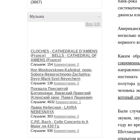
панк-рока
(3667)
систематич
джинсы или
Музыка
-
Все (19)
Американск
несколько 
нервного в
CLOCHES - CATHEDRALE D'AMIENS
(France) __ BELLS - CATHEDRAL OF
Каким обр
AMIENS (France)
современны
Слушали: 154
Комментарии: 0
направлено
Hor-Moskovskogo-Kafedral_nogo-
Sobora-Neporochnogo-Zachatiya-
инстинкта 
Devy-Marii-Svet-Nevechern
Слушали: 138
Комментарии: 0
полутора у
Похвала Пресвятой
человека э
Богородице_Киевский Лаврский
который ср
Успенский звон_Павел Лашкевич
Слушали: 4632
Комментарии: 1
Лавра Небесная - LAVRA
Были случа
NEBESNAYA
Слушали: 303
Комментарии: 0
звуком, зв
C.P.E. Bach - Cello Concerto in A
году во вр
Major ля 430 Гц
Слушали: 936
Комментарии: 0
Шотландии
открытом во