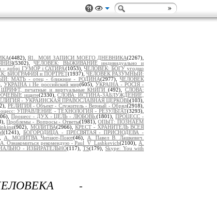
ИКА
(4482),
Я1._МОИ ЗАПИСИ МОЕГО ДНЕВНИКА
(2267),
ЯНИЯ
(5302),
ЧЕЛОВЕК: ВЫЖИВАНИЕ индивидуально и
а - добрі ГУМОР і САТИРА
(1053),
ЧЕЛОВЕК: БОГУ угодно
К: БИОГРАФИЯ и ПОРТРЕТ
(1937),
ЧЕЛОВЕК РАЗУМНЫЙ:
: МАТЬ - отец - ближние - РОДИНА
(2977),
ЧЕЛОВЕК
),
УКРАЇНА і Не российский мир
(605),
УКРАІНА - РОСІЯ -
: ШРИФТ, печатные и виртуальные КНИГИ
(492),
СЛОВА:
ЛЮЧЕВЫЕ ищите
(2330),
СЛОВА: ИСТИНА-ЗАБЛУЖДЕНИЕ,
ЕЛИГИЯ - УКРАИНСКАЯ ПРАВОСЛАВНАЯ ЦЕРКОВЬ
(103),
2),
РЕЛИГИЯ - Объект - Служитель - Верный - Обряд
(2918),
оцесс: УПРАВЛЕНИЕ - ТЕХНОЛОГИЯ - РЕЗУЛЬТАТ
(3293),
806),
Процесс - ДУХ - ЦЕЛЬ - ЛЮБОВЬ.
(1801),
ПРОЦЕСС -
3),
Проблемы - Вопросы - Ответы
(1981),
ОПЫТ: ПОЗНАЁМ
nking
(902),
МОЛИТВА
(2966),
КРЕСТ - ХРАНИТЕЛЬ ВСЕЯ
УМ
(1241),
БОГОРОДИЦА - ПРЕСВЯТАЯ - ПРИСНОДЕВА -
),
А._МОЛИТВА_Читают-Поют
(46),
А. Павел В. Лашкевич.
А. Ознакомиться рекомендую - Paul_V_Lashkevich
(2100),
А.
ИАЛЬНО - ИЗБИРАТЕЛЬНО
(117),
TS
(179),
Skype: You with
ЕЛОВЕКА -