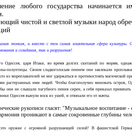
шение любого государства начинается 
и.
ющий чистой и светлой музыки народ обре
ций
самая тонкая, и вместе с тем самая влиятельная сфера культуры
вования и созидания, так и разрушения!
о Одиссея, царя Итаки, во время долгих скитаний по морям, однаж
ны-полуптицы. Своим сладкоголосым пением они завлекали проплыва
кто из мореплавателей не мог удержаться и противостоять магической пр
ями растерзанных ими людей. Чтобы благополучно миновать остров, 
обы они не слышали пагубного пения сирен, а себя приказал привязать 
ники Одиссея вынули воск из ушей, и отвязали его от мачты.
реческие рукописи гласят: "Музыкальное воспитание -
гармония проникают в самые сокровенные глубины чел
это оружие с огромной разрушающей силой! В фашистской Герма