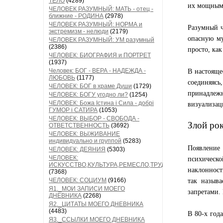
ТЕЛО
(4289)
их мощными
ЧЕЛОВЕК РАЗУМНЫЙ: МАТЬ - отец -
ближние - РОДИНА
(2978)
ЧЕЛОВЕК РАЗУМНЫЙ: НОРМА и
Разумный ч
экстремизм - нелюди
(2179)
опасную му
ЧЕЛОВЕК РАЗУМНЫЙ: УМ разумный
(2386)
просто, как
ЧЕЛОВЕК: БИОГРАФИЯ и ПОРТРЕТ
(1937)
Человек: БОГ - ВЕРА - НАДЕЖДА -
В настояще
ЛЮБОВЬ
(1177)
соединяясь
ЧЕЛОВЕК: БОГ в храме Души
(1729)
принадлежн
ЧЕЛОВЕК: БОГУ угодно ли?
(1254)
ЧЕЛОВЕК: Божа Істина і Сила - добрі
визуализац
ГУМОР і САТИРА
(1053)
ЧЕЛОВЕК: ВЫБОР - СВОБОДА -
Злой ро
ОТВЕТСТВЕННОСТЬ
(3692)
ЧЕЛОВЕК: ВЫЖИВАНИЕ
индивидуально и группой
(5283)
Появление 
ЧЕЛОВЕК: ДЕЯНИЯ
(5303)
ЧЕЛОВЕК:
психическ
ИСКУССТВО,КУЛЬТУРА,РЕМЕСЛО,ТРУД
наклонност
(7368)
ЧЕЛОВЕК: СОЦИУМ
(9166)
так назыв
Я1._МОИ ЗАПИСИ МОЕГО
запретами.
ДНЕВНИКА
(2268)
Я2._ЦИТАТЫ МОЕГО ДНЕВНИКА
(4483)
В 80-х год
Я3._ССЫЛКИ МОЕГО ДНЕВНИКА