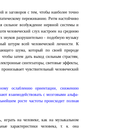
й и заговоров с тем, чтобы наиболее точно
статическому переживанию. Ритм настойчиво
ая сильное возбуждение нервной системы и
хотя человеческий слух настроен на среднюю
их звуков разрушительно - подобную музыку
ный штурм всей человеческой личности. К
жающего шума, который по своей природе
чтобы затем дать выход сильным страстям,
электронные синтезаторы, световые эффекты,
и пронизывает чувствительный человеческий
ьному ослаблению ориентации, снижению
ают взаимодействовать с мозговыми альфа-
ьнейшем росте частоты происходит полная
, играть на человеке, как на музыкальном
ные характеристики человека, т. к. она