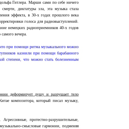
ольфа Гитлера. Марши сами по себе ничего
смерти, диктатуры зла, эта музыка стала
ния эффекта, в 30-х годах прошлого века
орректировки голоса для радиовыступлений.
чание немецких радиоприемников 40-х годов
 самого вечера.
 что при помощи ритма музыкального можно
ступников казнили при помощи барабанного
кой степени, что можно стать болезненным
онии деформирует душу и разрушает тело
итае композитора, который писал музыку,
 Агрессивные, протестно-разрушительные,
музыкально-смысловые гармонии, подменяя