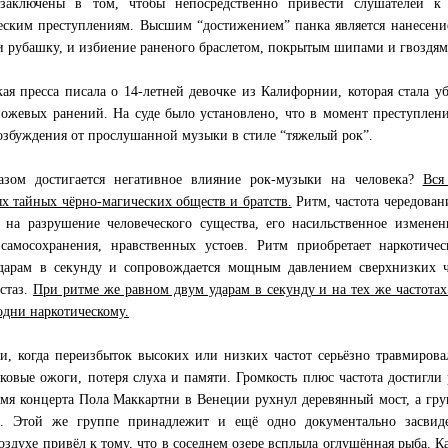
 заключены в том, чтобы непосредственно привести слушателей к
еским преступлениям. Высшим “достижением” панка является нанесени
 рубашку, и избиение раненого браслетом, покрытым шипами и гвоздям
ая пресса писала о 14-летней девочке из Калифорнии, которая стала у
ножевых ранений. На суде было установлено, что в момент преступлени
озбуждения от прослушанной музыки в стиле “тяжелый рок”.
азом достигается негативное влияние рок-музыки на человека?
Вся
х тайных чёрно-магических обществ и братств.
Ритм, частота чередовани
 на разрушение человеческого существа, его насильственное измене
самосохранения, нравственных устоев. Ритм приобретает наркотичес
дарам в секунду и сопровождается мощным давлением сверхнизких ча
кстаз.
При ритме же равном двум ударам в секунду и на тех же частота
одни наркотическому.
и, когда переизбыток высоких или низких частот серьёзно травмирова
уковые ожоги, потеря слуха и памяти. Громкость плюс частота достигли
емя концерта Пола Маккартни в Венеции рухнул деревянный мост, а гр
. Этой же группе принадлежит и ещё одно документально засвидет
здухе привёл к тому, что в соседнем озере всплыла оглушённая рыба. Ка