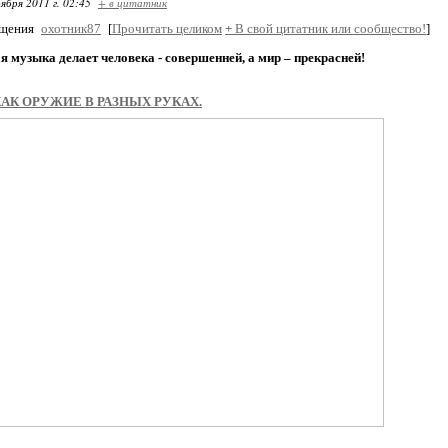
ября 2011 г. 02:45
+ в цитатник
бщения
охотник87
[
Прочитать целиком
+
В свой цитатник или сообщество!
]
 музыка делает человека - совершенней, а мир – прекрасней!
АК ОРУЖИЕ В РАЗНЫХ РУКАХ.