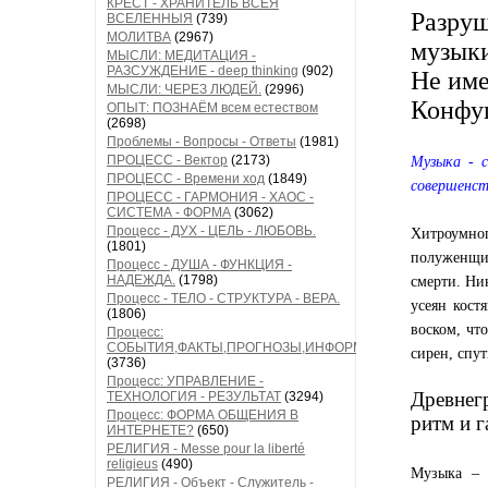
КРЕСТ - ХРАНИТЕЛЬ ВСЕЯ
Разру
ВСЕЛЕННЫЯ
(739)
МОЛИТВА
(2967)
музык
МЫСЛИ: МЕДИТАЦИЯ -
РАЗСУЖДЕНИЕ - deep thinking
(902)
Не име
МЫСЛИ: ЧЕРЕЗ ЛЮДЕЙ.
(2996)
Конфу
ОПЫТ: ПОЗНАЁМ всем естеством
(2698)
Проблемы - Вопросы - Ответы
(1981)
ПРОЦЕСС - Вектор
(2173)
Музыка - 
ПРОЦЕСС - Времени ход
(1849)
совершенст
ПРОЦЕСС - ГАРМОНИЯ - ХАОС -
СИСТЕМА - ФОРМА
(3062)
Процесс - ДУХ - ЦЕЛЬ - ЛЮБОВЬ.
Хитроумног
(1801)
полуженщи
Процесс - ДУША - ФУНКЦИЯ -
НАДЕЖДА.
(1798)
смерти. Ни
Процесс - ТЕЛО - СТРУКТУРА - ВЕРА.
усеян кост
(1806)
воском, чт
Процесс:
СОБЫТИЯ,ФАКТЫ,ПРОГНОЗЫ,ИНФОРМАЦИЯ
сирен, спут
(3736)
Процесс: УПРАВЛЕНИЕ -
Древнег
ТЕХНОЛОГИЯ - РЕЗУЛЬТАТ
(3294)
Процесс: ФОРМА ОБЩЕНИЯ В
ритм и 
ИНТЕРНЕТЕ?
(650)
РЕЛИГИЯ - Messe pour la liberté
religieus
(490)
Музыка – 
РЕЛИГИЯ - Объект - Служитель -