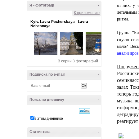
Я - фотограф
-
от них: у 
летальным 
К приложению
ритма.
Kyiv. Lavra Pecherskaya - Lavra
Nebesnaya
Группа “Би
спустя ста
мало? Вес
анализиров
В серии 3 фотографий
Погружен
Российс
Подписка по e-mail
-
семиклас
залах Ток
теперь го
Поиск по дневнику
-
музыка вы
информаци
деградиру
в этом дневнике
реагирует 
Статистика
-