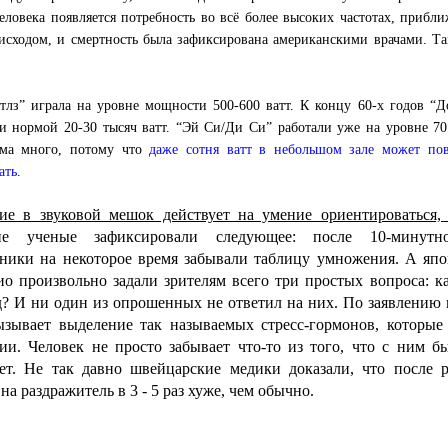
человека появляется потребность во всё более высоких частотах, прибл
исходом, и смертность была зафиксирована американскими врачами. Та
тлз” играла на уровне мощности 500-600 ватт. К концу 60-х годов “До
ли нормой 20-30 тысяч ватт. “Эй Си/Ди Си” работали уже на уровне 70
ьма много, потому что
даже сотня ватт в небольшом зале может пов
ать
.
ие в звуковой мешок действует на умение ориентироваться,
кие ученые зафиксировали следующее: после 10-минутн
сники на некоторое время забывали таблицу умножения. А яп
ио произвольно задали зрителям всего три простых вопроса: ка
д? И ни один из опрошенных не ответил на них. По заявлению г
зывает выделение так называемых стресс-гормонов, которые 
и. Человек не просто забывает что-то из того, что с ним б
ет. Не так давно швейцарские медики доказали, что после р
на раздражитель в 3 - 5 раз хуже, чем обычно.