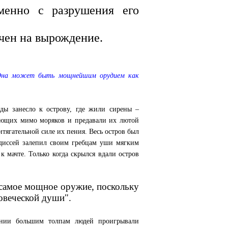
именно с разрушения его
чен на вырождение.
. Она может быть мощнейшим орудием как
ды занесло к острову, где жили сирены –
ющих мимо моряков и предавали их лютой
итягательной силе их пения. Весь остров был
Одиссей залепил своим гребцам уши мягким
к мачте. Только когда скрылся вдали остров
 самое мощное оружие, поскольку
овеческой души".
нии большим толпам людей проигрывали