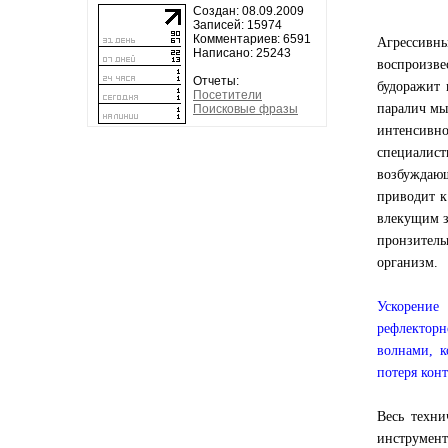
Создан: 08.09.2009
Записей: 15974
Комментариев: 6591
Агрессивны
Написано: 25243
воспроизве
Отчеты:
будоражит 
Посетители
паралич мы
Поисковые фразы
интенсивно
специалист
возбуждаю
приводит к
влекущим з
пронзитель
организм.
Ускорение
рефлекторн
волнами, к
потеря конт
Весь техни
инструмен