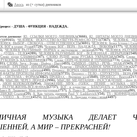
Авось
из (+ сутки) дневников
роцесс - ДУША - ФУНКЦИЯ - НАДЕЖДА.
.
этом дневнике:
Я3._ССЫЛКИ МОЕГО ДНЕВНИКА
(3666),
Я2._ЦИТАТЫ МОЕГО ДНЕВН
УМ
(9165),
ЧЕЛОВЕК: ИСКУССТВО,КУЛЬТУРА,РЕМЕСЛО,ТРУД
(7367),
ЧЕЛОВЕК: ДЕ
ЛОВЕК: ВЫБОР - СВОБОДА - ОТВЕТСТВЕННОСТЬ
(3691),
ЧЕЛОВЕК: Божа Істина і Сил
К: БОГ в храме Души
(1729),
Человек: БОГ - ВЕРА - НАДЕЖДА - ЛЮБОВЬ
(1177),
ЧЕЛОВЕ
6),
ЧЕЛОВЕК РАЗУМНЫЙ: НОРМА и экстремизм - нелюди
(2179),
ЧЕЛОВЕК РАЗУМНЫЙ
- ДУША - ТЕЛО
(4289),
ЧЕЛОВЕК РАЗУМНЫЙ: БОГ - ВСЕЛЕННАЯ - ИЕРАРХИЯ
(2348
,
Слово рідне СЛАВЯНЕ
(347),
СЛОВО РІДНЕ мова РУСЬКА УКРАЇНСЬКА
(343),
Слова
 РУКОПИСЬ, КАЛЛИГРАФИЯ
(279),
Слова: ОПРЕДЕЛЕНИЯ И ТЕРМИНЫ
(773),
Слова: К
201),
СЛОВА: Звук - Буква - Цифра - Цвет.
(493),
СИМВОЛ - ОБРАЗ - РЕЧЬ - ЗНАК
(1343),
Р
ЛЬНИКИ - ЕРЕТИКИ - ИНОВЕРЦЫ
(664),
Религия - ПРАВОСЛАВНОЕ ХРИСТИАНСТВО
(227
ur la libert&#233; religieus
(490),
Процесс: ФОРМА ОБЩЕНИЯ В ИНТЕРНЕТЕ?
(650),
Пр
ТИЯ,ФАКТЫ,ПРОГНОЗЫ,ИНФОРМАЦИЯ
(3735),
Процесс - ТЕЛО - СТРУКТУРА - ВЕРА.
(1
С - СИСТЕМА - ФОРМА
(3062),
ПРОЦЕСС - Времени ход
(1849),
ПРОЦЕСС - Вектор
(217
98),
МЫСЛИ: ЧЕРЕЗ ЛЮДЕЙ.
(2996),
МЫСЛИ: МЕДИТАЦИЯ - РАЗСУЖДЕНИЕ - deep thi
),
ЗВОН КОЛОКОЛОВ
(954),
ДВИЖЕНИЕ: ЗВУК - ГОЛОС - ПЕНИЕ - МУЗЫКА - Ш
: РАЗУМ-ЖИЗНЬ-ВСЕЛЕННАЯ
(2737),
БОГ: в единстве - БЛАГОДАТЬ и ЗАКОН
(2292
Павел В. Лашкевич. Мои предпочтения.
(757),
А. Павел В. Лашкевич. Мои инициативы
(80),
СПИСКИ Ссылок
(20),
А. Как читать дневник Paul_V_Lashkevich?
(54),
TS - КОНФИДЕНЦ
 - VIDEO - & - FOTO
(4525),
All Internet
(2228),
A. Людська думка і мова
(4497)
ОНИЧНАЯ МУЗЫКА ДЕЛАЕТ Ч
ЕННЕЙ, А МИР – ПРЕКРАСНЕЙ!