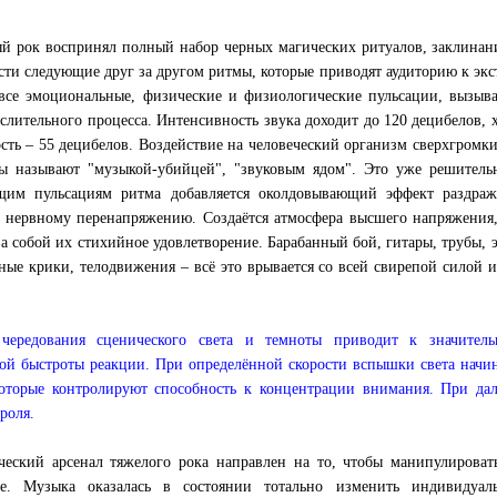
й рок воспринял полный набор черных магических ритуалов, заклинани
сти следующие друг за другом ритмы, которые приводят аудиторию к эк
все эмоциональные, физические и физиологические пульсации, вызыв
слительного процесса. Интенсивность звука доходит до 120 децибелов, 
сть – 55 децибелов. Воздействие на человеческий организм сверхгромк
ы называют "музыкой-убийцей", "звуковым ядом". Это уже решитель
щим пульсациям ритма добавляется околдовывающий эффект раздра
 нервному перенапряжению. Создаётся атмосфера высшего напряжения, 
а собой их стихийное удовлетворение. Барабанный бой, гитары, трубы, 
ные крики, телодвижения – всё это врывается со всей свирепой силой 
 чередования сценического света и темноты приводит к значител
ой быстроты реакции. При определённой скорости вспышки света начин
оторые контролируют способность к концентрации внимания. При дал
роля.
ческий арсенал тяжелого рока направлен на то, чтобы манипулировать
те. Музыка оказалась в состоянии тотально изменить индивидуаль