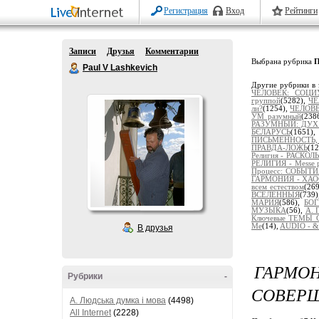
Регистрация
Вход
Рейтинги
Записи
Друзья
Комментарии
Выбрана рубрика
П
Paul V Lashkevich
Другие рубрики в 
ЧЕЛОВЕК: СОЦИ
группой
(5282),
ЧЕ
ли?
(1254),
ЧЕЛОВЕ
УМ разумный
(238
РАЗУМНЫЙ: ДУХ 
БЄЛАРУСЬ
(1651)
ПИСЬМЕННОСТЬ,
ПРАВДА-ЛОЖЬ
(1
Религия - РАСКО
РЕЛИГИЯ - Messe po
Процесс: СОБЫ
ГАРМОНИЯ - ХАО
всем естеством
(26
ВСЕЛЕННЫЯ
(739
МАРИЯ
(586),
БОГ
МУЗЫКА
(56),
А. 
Ключевые ТЕМЫ 
Me
(14),
AUDIO - &
В друзья
ГАРМ
Рубрики
-
СОВЕРШ
A. Людська думка і мова
(4498)
All Internet
(2228)