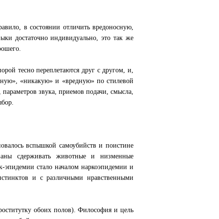
правило, в состоянии отличить вредоносную,
ыки достаточно индивидуально, это так же
рошего.
орой тесно переплетаются друг с другом, и,
езную», «никакую» и «вредную» по стилевой
параметров звука, приемов подачи, смысла,
ыбор.
новалось вспышкой самоубийств и поистине
званы сдерживать животные и низменные
к-эпидемии стало началом наркоэпидемии и
нстинктов и с различными нравственными
проститутку обоих полов). Философия и цель