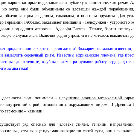
ие марши, которые подготавливали публику к гипнотическим речам Ад
, но когда они были объединены со зловещей жаждой порабощения, 
, объединяющим средством, символом, и опасным оружием. Для усиле
ер Германии Геббельс, заказывает компании «Телефункен» устройство к
сделан под одного человека - Адольфа Гитлера. Теплое, бархатное зву
окоряло слушателей. Включив радио утром, его не хотелось выключать до
ет продлить или сократить время жизни! Знахарям, шаманам известно,
ли замедлить сердечный ритм. Известны африканские племена, где пре
еленные дискотечные, клубные ритмы разрушают работу сердца до та
его за два года!
й древности люди понимали -
нарушение законов музыкальной гарм
его внутренний строй, отношения с окружающим миром. В Древнем К
ю гармонию – казнили!
уществует ряд опасных для человека стилей, течений, направлений.
рессивные, отупляюще-одурманивающие по своей сути, они искажают 