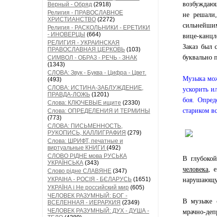
возбуждающ
Верный - Обряд
(2918)
Религия - ПРАВОСЛАВНОЕ
не решали
ХРИСТИАНСТВО
(2272)
сильнейшим
Религия - РАСКОЛЬНИКИ - ЕРЕТИКИ
- ИНОВЕРЦЫ
(664)
вице-канцл
РЕЛИГИЯ - УКРАИНСКАЯ
Заказ был 
ПРАВОСЛАВНАЯ ЦЕРКОВЬ
(103)
буквально п
СИМВОЛ - ОБРАЗ - РЕЧЬ - ЗНАК
(1343)
СЛОВА: Звук - Буква - Цифра - Цвет.
Музыка мож
(493)
СЛОВА: ИСТИНА-ЗАБЛУЖДЕНИЕ,
ускорить и
ПРАВДА-ЛОЖЬ
(1201)
боя. Опред
Слова: КЛЮЧЕВЫЕ ищите
(2330)
стариком вс
Слова: ОПРЕДЕЛЕНИЯ И ТЕРМИНЫ
(773)
СЛОВА: ПИСЬМЕННОСТЬ,
РУКОПИСЬ, КАЛЛИГРАФИЯ
(279)
Слова: ШРИФТ, печатные и
виртуальные КНИГИ
(492)
СЛОВО РІДНЕ мова РУСЬКА
В глубоко
УКРАЇНСЬКА
(343)
человека
, 
Слово рідне СЛАВЯНЕ
(347)
УКРАІНА - РОСІЯ - БЄЛАРУСЬ
(1651)
нарушающу
УКРАЇНА і Не российский мир
(605)
ЧЕЛОВЕК РАЗУМНЫЙ: БОГ -
В музыке с
ВСЕЛЕННАЯ - ИЕРАРХИЯ
(2349)
ЧЕЛОВЕК РАЗУМНЫЙ: ДУХ - ДУША -
мрачно-деп