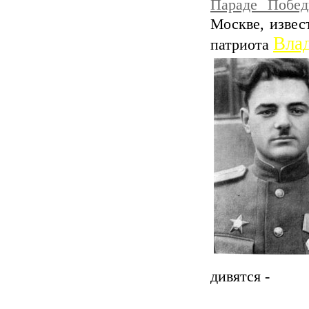
Параде Побед
Москве, извес
Вла
патриота
дивятся -