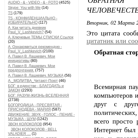
AUDIO - & - VIDEO - & - FOTO
(4525)
ЧЕЛОВЕЧЕСТВ
Skype: You with Me
(14)
TS
(179)
TS - КОНФИДЕНЦИАЛЬНО -
Вторник, 02 Марта 2
ИЗБИРАТЕЛЬНО
(117)
А. Как читать дневник
Это цитата соо
Paul_V_Lashkevich?
(54)
А. Ключевые ТЕМЫ СПИСКИ Ссылок
цитатник или со
(20)
А. Ознакомиться рекомендую -
Обратная стор
Paul_V_Lashkevich
(2100)
А. Павел В. Лашкевич. Мои
инициативы
(80)
А. Павел В. Лашкевич. Мои
предпочтения.
(757)
А. Павел В. Лашкевич. МУЗЫКА
(56)
А._МОЛИТВА_Читают-Поют
(46)
Всемирная пау
БОГ: в единстве - БЛАГОДАТЬ и
ЗАКОН
(2293)
компьютеров и
БОГ: РАЗУМ-ЖИЗНЬ-ВСЕЛЕННАЯ
(2738)
друг с друг
БОГОРОДИЦА - ПРЕСВЯТАЯ -
ПРИСНОДЕВА - МАРИЯ
(587)
политических
ДВИЖЕНИЕ: ЗВУК - ГОЛОС - ПЕНИЕ -
МУЗЫКА - ШУМ
(1242)
всего просто 
ЗВОН КОЛОКОЛОВ
(954)
Интернет был 
ЗВОН КОЛОКОЛОВ - BELL
VALADIER ....
(1)