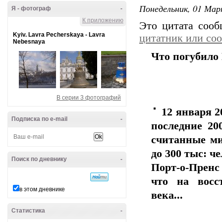
Понедельник, 01 Мар
Я - фотограф
-
К приложению
Это цитата соо
Kyiv. Lavra Pecherskaya - Lavra
цитатник или со
Nebesnaya
Что погубило
В серии 3 фотографий
12 января 2
Подписка по e-mail
-
последние 20
считанные ми
до 300 тыс: ч
Поиск по дневнику
-
Порт-о-Пренс
что на восс
в этом дневнике
века...
Статистика
-