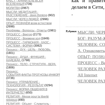
как и правит
КРЕСТ - ХРАНИТЕЛЬ ВСЕЯ
ВСЕЛЕННЫЯ
(739)
делаем в Сети,
МОЛИТВА
(2967)
МЫСЛИ: МЕДИТАЦИЯ -
.
РАЗСУЖДЕНИЕ - deep thinking
(902)
МЫСЛИ: ЧЕРЕЗ ЛЮДЕЙ.
(2996)
ОПЫТ: ПОЗНАЁМ всем естеством
(2698)
Проблемы - Вопросы - Ответы
(1981)
Рубрики:
МЫСЛИ: ЧЕР
ПРОЦЕСС - Вектор
(2173)
БОГ: РАЗУМ
ПРОЦЕСС - Времени ход
(1849)
ПРОЦЕСС - ГАРМОНИЯ - ХАОС -
ЧЕЛОВЕК: С
СИСТЕМА - ФОРМА
(3062)
Процесс - ДУХ - ЦЕЛЬ - ЛЮБОВЬ.
А. Ознакомить
(1801)
ОПЫТ: ПОЗНА
Процесс - ДУША - ФУНКЦИЯ -
НАДЕЖДА.
(1798)
ПРОЦЕСС - Ве
Процесс - ТЕЛО - СТРУКТУРА - ВЕРА.
(1806)
ЧЕЛОВЕК РА
Процесс:
All Internet
СОБЫТИЯ,ФАКТЫ,ПРОГНОЗЫ,ИНФОРМАЦИЯ
(3736)
ЧЕЛОВЕК РАЗ
Процесс: УПРАВЛЕНИЕ -
ТЕХНОЛОГИЯ - РЕЗУЛЬТАТ
(3294)
Процесс: ФОРМА ОБЩЕНИЯ В
ИНТЕРНЕТЕ?
(650)
РЕЛИГИЯ - Messe pour la liberté
religieus
(490)
РЕЛИГИЯ - Объект - Служитель -