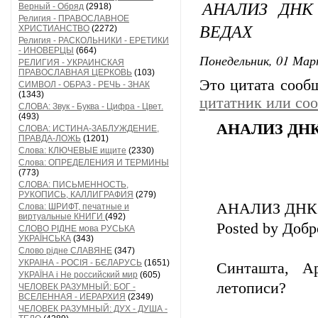
АНАЛИЗ ДНК
Верный - Обряд
(2918)
Религия - ПРАВОСЛАВНОЕ
ВЕДАХ
ХРИСТИАНСТВО
(2272)
Религия - РАСКОЛЬНИКИ - ЕРЕТИКИ
- ИНОВЕРЦЫ
(664)
Понедельник, 01 Мар
РЕЛИГИЯ - УКРАИНСКАЯ
ПРАВОСЛАВНАЯ ЦЕРКОВЬ
(103)
Это цитата соо
СИМВОЛ - ОБРАЗ - РЕЧЬ - ЗНАК
(1343)
цитатник или со
СЛОВА: Звук - Буква - Цифра - Цвет.
(493)
АНАЛИЗ ДН
СЛОВА: ИСТИНА-ЗАБЛУЖДЕНИЕ,
ПРАВДА-ЛОЖЬ
(1201)
Слова: КЛЮЧЕВЫЕ ищите
(2330)
Слова: ОПРЕДЕЛЕНИЯ И ТЕРМИНЫ
(773)
СЛОВА: ПИСЬМЕННОСТЬ,
РУКОПИСЬ, КАЛЛИГРАФИЯ
(279)
АНАЛИЗ ДНК
Слова: ШРИФТ, печатные и
виртуальные КНИГИ
(492)
Posted by Доб
СЛОВО РІДНЕ мова РУСЬКА
УКРАЇНСЬКА
(343)
Слово рідне СЛАВЯНЕ
(347)
УКРАІНА - РОСІЯ - БЄЛАРУСЬ
(1651)
Синташта, А
УКРАЇНА і Не российский мир
(605)
летописи?
ЧЕЛОВЕК РАЗУМНЫЙ: БОГ -
ВСЕЛЕННАЯ - ИЕРАРХИЯ
(2349)
ЧЕЛОВЕК РАЗУМНЫЙ: ДУХ - ДУША -