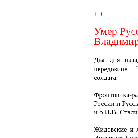
+ + +
Умер Русс
Владимир
Два дня наза
"
передовице
солдата.
Фронтовика-ра
России и Русск
и о И.В. Стали
Жидовские и 