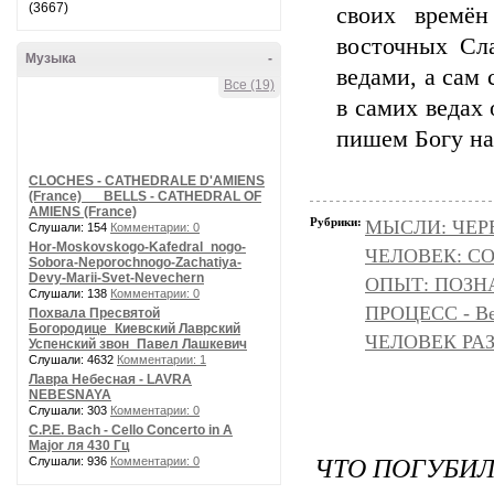
(3667)
своих времё
восточных Сла
Музыка
-
ведами, а сам 
Все (19)
в самих ведах
пишем Богу на
CLOCHES - CATHEDRALE D'AMIENS
(France) __ BELLS - CATHEDRAL OF
AMIENS (France)
Рубрики:
МЫСЛИ: ЧЕР
Слушали: 154
Комментарии: 0
Hor-Moskovskogo-Kafedral_nogo-
ЧЕЛОВЕК: С
Sobora-Neporochnogo-Zachatiya-
Devy-Marii-Svet-Nevechern
ОПЫТ: ПОЗНА
Слушали: 138
Комментарии: 0
ПРОЦЕСС - Ве
Похвала Пресвятой
Богородице_Киевский Лаврский
ЧЕЛОВЕК РАЗ
Успенский звон_Павел Лашкевич
Слушали: 4632
Комментарии: 1
Лавра Небесная - LAVRA
NEBESNAYA
Слушали: 303
Комментарии: 0
C.P.E. Bach - Cello Concerto in A
Major ля 430 Гц
ЧТО ПОГУБИЛ
Слушали: 936
Комментарии: 0