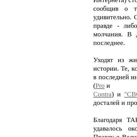
Интернета) ст
сообщив о т
удивительно. 
правде - либ
молчания. В 
последнее.
Уходят из жи
истории. Те, к
в последней и
(
Pro
и
Contra
) и
"СВ
досталей и пр
Благодаря ТА
удавалось о