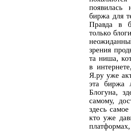
появилась 
биржа для те
Правда в 
только блоги
неожиданный
зрения прод
та ниша, ко
в интернет
Я.ру уже ак
эта биржа 
Блогуна, з
самому, дос
здесь самое
кто уже дав
платформах,