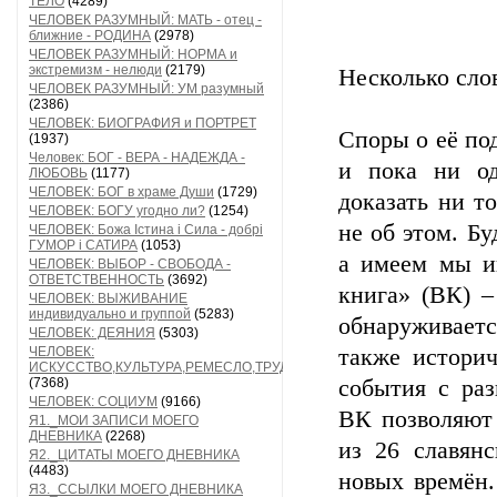
ТЕЛО
(4289)
ЧЕЛОВЕК РАЗУМНЫЙ: МАТЬ - отец -
ближние - РОДИНА
(2978)
ЧЕЛОВЕК РАЗУМНЫЙ: НОРМА и
экстремизм - нелюди
(2179)
Несколько сло
ЧЕЛОВЕК РАЗУМНЫЙ: УМ разумный
(2386)
ЧЕЛОВЕК: БИОГРАФИЯ и ПОРТРЕТ
Споры о её по
(1937)
Человек: БОГ - ВЕРА - НАДЕЖДА -
и пока ни од
ЛЮБОВЬ
(1177)
ЧЕЛОВЕК: БОГ в храме Души
(1729)
доказать ни то
ЧЕЛОВЕК: БОГУ угодно ли?
(1254)
не об этом. Бу
ЧЕЛОВЕК: Божа Істина і Сила - добрі
ГУМОР і САТИРА
(1053)
а имеем мы и
ЧЕЛОВЕК: ВЫБОР - СВОБОДА -
ОТВЕТСТВЕННОСТЬ
(3692)
книга» (ВК) –
ЧЕЛОВЕК: ВЫЖИВАНИЕ
индивидуально и группой
(5283)
обнаруживаетс
ЧЕЛОВЕК: ДЕЯНИЯ
(5303)
ЧЕЛОВЕК:
также историч
ИСКУССТВО,КУЛЬТУРА,РЕМЕСЛО,ТРУД
(7368)
события с раз
ЧЕЛОВЕК: СОЦИУМ
(9166)
ВК позволяют 
Я1._МОИ ЗАПИСИ МОЕГО
ДНЕВНИКА
(2268)
из 26 славянс
Я2._ЦИТАТЫ МОЕГО ДНЕВНИКА
(4483)
новых времён.
Я3._ССЫЛКИ МОЕГО ДНЕВНИКА