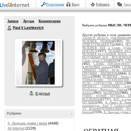
Регистрация
Вход
Рейтинги
Авос
Записи
Друзья
Комментарии
Выбрана рубрика
МЫСЛИ: ЧЕР
Paul V Lashkevich
Другие рубрики в этом дневнике
ЗАПИСИ МОЕГО ДНЕВНИКА
(
ЧЕЛОВЕК: ДЕЯНИЯ
(5302),
ЧЕ
ОТВЕТСТВЕННОСТЬ
(3691),
ЧЕЛ
ЧЕЛОВЕК: БОГ в храме Души
ПОРТРЕТ
(1937),
ЧЕЛОВЕК РАЗ
ЧЕЛОВЕК РАЗУМНЫЙ: МАТЬ - от
РАЗУМНЫЙ: БОГ - ВСЕЛЕННАЯ
Слово рідне СЛАВЯНЕ
(347),
СЛ
(492),
СЛОВА: ПИСЬМЕННОСТ
КЛЮЧЕВЫЕ ищите
(2330),
СЛОВ
СИМВОЛ - ОБРАЗ - РЕЧЬ - ЗНА
ЕРЕТИКИ - ИНОВЕРЦЫ
(664),
Р
Обряд
(2918),
РЕЛИГИЯ - Messe po
УПРАВЛЕНИЕ - ТЕХНОЛОГИЯ -
ТЕЛО - СТРУКТУРА - ВЕРА.
(180
ПРОЦЕСС - ГАРМОНИЯ - ХА
Проблемы - Вопросы - Ответы
(1
thinking
(902),
МОЛИТВА
(2966),
В друзья
ГОЛОС - ПЕНИЕ - МУЗЫКА - 
ВСЕЛЕННАЯ
(2737),
БОГ: в ед
МУЗЫКА
(56),
А. Павел В. Лаш
рекомендую - Paul_V_Lashkevich
TS - КОНФИДЕНЦИАЛЬНО - И
Internet
(2228),
A. Людська думка і
Рубрики
-
A. Людська думка і мова
(4498)
ОБРАТНАЯ
All Internet
(2228)