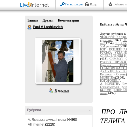
Регистрация
Вход
Рейтинги
Записи
Друзья
Комментарии
Выбрана рубрика
Ч
Paul V Lashkevich
Другие рубрики в 
ЧЕЛОВЕК: СОЦИ
группой
(5282),
ЧЕ
ли?
(1254),
ЧЕЛОВЕ
УМ разумный
(238
БОГ - ВСЕЛЕННА
РУСЬКА УКРАЇН
ОПРЕДЕЛЕНИЯ И
(493),
СИМВОЛ - О
Религия - ПРАВ
Процесс: Ф
СОБЫТИЯ,ФАКТ
ДУХ - ЦЕЛЬ - ЛЮ
Вопросы - Ответы
МОЛИТВА
(2966),
БОГОРОДИЦА - 
А._МОЛИТВА_Чит
Ознакомиться рек
КОНФИДЕНЦИАЛЬ
В друзья
мова
(4497)
ПРО ЛЮ
Рубрики
-
ТЕЛИГА 
A. Людська думка і мова
(4498)
All Internet
(2228)