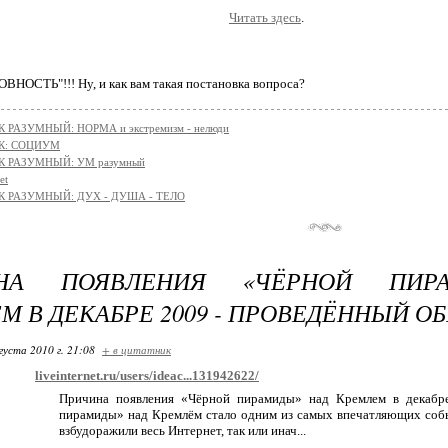
Читать здесь
.
ОВНОСТЬ"!!! Ну, и как вам такая постановка вопроса?
 РАЗУМНЫЙ: НОРМА и экстремизм - нелюди
К: СОЦИУМ
К РАЗУМНЫЙ: УМ разумный
et
К РАЗУМНЫЙ: ДУХ - ДУША - ТЕЛО
ИНА ПОЯВЛЕНИЯ «ЧЁРНОЙ ПИР
 В ДЕКАБРЕ 2009 - ПРОВЕДЁННЫЙ ОБР
густа 2010 г. 21:08
+ в цитатник
liveinternet.ru/users/ideac...131942622/
Причина появления «Чёрной пирамиды» над Кремлем в декабр
пирамиды» над Кремлём стало одним из самых впечатляющих собы
взбудоражили весь Интернет, так или инач...