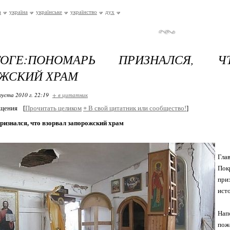
а
україна
українське
українство
дух
ОГЕ:ПОНОМАРЬ ПРИЗНАЛСЯ, Ч
ЖСКИЙ ХРАМ
густа 2010 г. 22:19
+ в цитатник
бщения
[
Прочитать целиком
+
В свой цитатник или сообщество!
]
ризнался, что взорвал запорожский храм
Гла
Пок
при
ист
Нап
пож