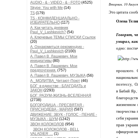
AUDIO - & - VIDEO - & - FOTO
(4525)
Вторник, 10 Авгус
Skype: You with Me
(14)
Это цитата соо
TS
(179)
TS - КОНФИДЕНЦИАЛЬНО -
Олена Телиг
ИЗБИРАТЕЛЬНО
(117)
А. Как читать дневник
Paul_V_Lashkevich?
(54)
Говорят, ч
А. Ключевые ТЕМЫ СПИСКИ Ссылок
умирал, ка
(20)
А. Ознакомиться рекомендую -
одно: постич
Paul_V_Lashkevich
(2100)
А. Павел В. Лашкевич. Мои
инициативы
(80)
А. Павел В. Лашкевич. Мои
предпочтения.
(757)
прошлого. 
А. Павел В. Лашкевич. МУЗЫКА
(56)
национальн
А._МОЛИТВА_Читают-Поют
(46)
поэтессу, О
БОГ: в единстве - БЛАГОДАТЬ и
ЗАКОН
(2293)
в Бабий Яр,
БОГ: РАЗУМ-ЖИЗНЬ-ВСЕЛЕННАЯ
благородст
(2738)
жизненном 
БОГОРОДИЦА - ПРЕСВЯТАЯ -
ПРИСНОДЕВА - МАРИЯ
(587)
творчества 
ДВИЖЕНИЕ: ЗВУК - ГОЛОС - ПЕНИЕ -
себя украин
МУЗЫКА - ШУМ
(1242)
ЗВОН КОЛОКОЛОВ
(954)
прав украин
ЗВОН КОЛОКОЛОВ - BELL
офицеров-мо
VALADIER ....
(1)