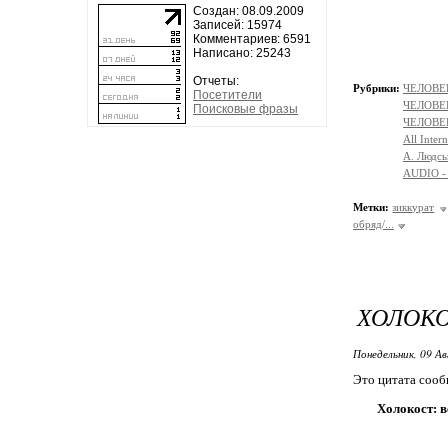
Создан: 08.09.2009
Записей: 15974
Комментариев: 6591
Написано: 25243
Отчеты:
Рубрики:
ЧЕЛОВЕК
Посетители
ЧЕЛОВЕ
Поисковые фразы
ЧЕЛОВЕ
All Intern
A. Людсь
AUDIO -
Метки:
зиккурат
обряд/...
ХОЛОКО
Понедельник, 09 Ав
Это цитата соо
Холокост: в