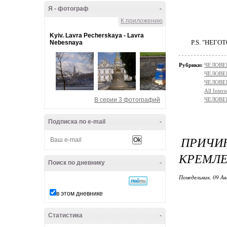
Я - фотограф
-
К приложению
Kyiv. Lavra Pecherskaya - Lavra
P.S. "НЕГОТ
Nebesnaya
Рубрики:
ЧЕЛОВЕК
ЧЕЛОВЕ
ЧЕЛОВЕ
All Intern
В серии 3 фотографий
ЧЕЛОВЕ
Подписка по e-mail
-
ПРИЧ
КРЕМЛЕМ
Поиск по дневнику
-
Понедельник, 09 Ав
в этом дневнике
Статистика
-