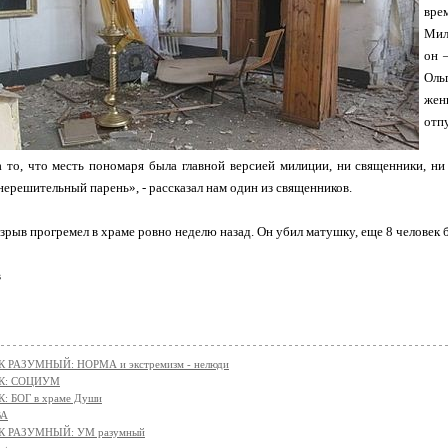
вре
Мил
он 
Оль
жен
отп
 то, что месть пономаря была главной версией милиции, ни священники, ни 
нерешительный парень», - рассказал нам один из священников.
зрыв прогремел в храме ровно неделю назад. Он убил матушку, еще 8 человек 
в
 РАЗУМНЫЙ: НОРМА и экстремизм - нелюди
К: СОЦИУМ
: БОГ в храме Души
ВА
К РАЗУМНЫЙ: УМ разумный