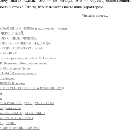
хочу знать». Однако это — не легенда. Это — образец общественного 
ости и страха. Это то, что называется настоящим характером.
Читать далее...
 РАЗУМНЫЙ: НОРМА и экстремизм - нелюди
 ЧЕРЕЗ ЛЮДЕЙ.
 - ДУХ - ЦЕЛЬ - ЛЮБОВЬ.
 - ДУША - ФУНКЦИЯ - НАДЕЖДА.
 - ТЕЛО - СТРУКТУРА - ВЕРА.
К: СОЦИУМ
омиться рекомендую - Paul_V_Lashkevich
 В. Лашкевич. Мои предпочтения.
: БОГ в храме Души
ОЗНАЁМ всем естеством
 - Вектор
КЛЮЧЕВЫЕ ищите
К: ИСКУССТВО,КУЛЬТУРА,РЕМЕСЛО,ТРУД
ВА
et
К РАЗУМНЫЙ: ДУХ - ДУША - ТЕЛО
ка думка і мова
единстве - БЛАГОДАТЬ и ЗАКОН
 & - VIDEO - & - FOTO
К: ДЕЯНИЯ
К: БИОГРАФИЯ и ПОРТРЕТ