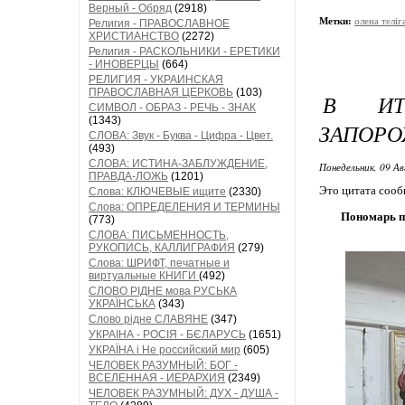
Верный - Обряд
(2918)
Метки:
олена теліг
Религия - ПРАВОСЛАВНОЕ
ХРИСТИАНСТВО
(2272)
Религия - РАСКОЛЬНИКИ - ЕРЕТИКИ
- ИНОВЕРЦЫ
(664)
РЕЛИГИЯ - УКРАИНСКАЯ
ПРАВОСЛАВНАЯ ЦЕРКОВЬ
(103)
В ИТ
СИМВОЛ - ОБРАЗ - РЕЧЬ - ЗНАК
(1343)
ЗАПОРО
СЛОВА: Звук - Буква - Цифра - Цвет.
(493)
СЛОВА: ИСТИНА-ЗАБЛУЖДЕНИЕ,
Понедельник, 09 Ав
ПРАВДА-ЛОЖЬ
(1201)
Это цитата соо
Слова: КЛЮЧЕВЫЕ ищите
(2330)
Слова: ОПРЕДЕЛЕНИЯ И ТЕРМИНЫ
Пономарь п
(773)
СЛОВА: ПИСЬМЕННОСТЬ,
РУКОПИСЬ, КАЛЛИГРАФИЯ
(279)
Слова: ШРИФТ, печатные и
виртуальные КНИГИ
(492)
СЛОВО РІДНЕ мова РУСЬКА
УКРАЇНСЬКА
(343)
Слово рідне СЛАВЯНЕ
(347)
УКРАІНА - РОСІЯ - БЄЛАРУСЬ
(1651)
УКРАЇНА і Не российский мир
(605)
ЧЕЛОВЕК РАЗУМНЫЙ: БОГ -
ВСЕЛЕННАЯ - ИЕРАРХИЯ
(2349)
ЧЕЛОВЕК РАЗУМНЫЙ: ДУХ - ДУША -