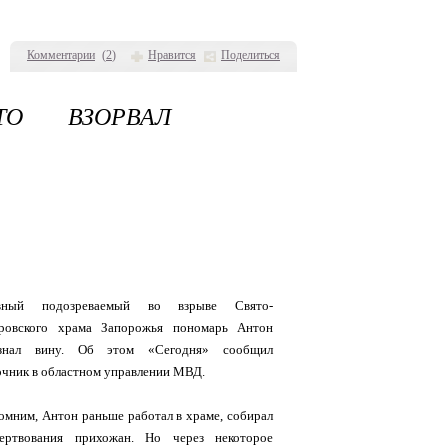
Комментарии
(
2
)
Нравится
Поделиться
ТО ВЗОРВАЛ
вный подозреваемый во взрыве Свято-
ровского храма Запорожья пономарь Антон
знал вину. Об этом «Сегодня» сообщил
очник в областном управлении МВД.
омним, Антон раньше работал в храме, собирал
ертвования прихожан. Но через некоторое