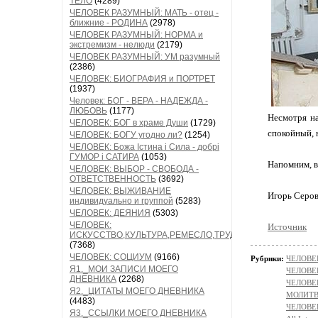
ТЕЛО
(4289)
ЧЕЛОВЕК РАЗУМНЫЙ: МАТЬ - отец -
ближние - РОДИНА
(2978)
ЧЕЛОВЕК РАЗУМНЫЙ: НОРМА и
экстремизм - нелюди
(2179)
ЧЕЛОВЕК РАЗУМНЫЙ: УМ разумный
(2386)
ЧЕЛОВЕК: БИОГРАФИЯ и ПОРТРЕТ
(1937)
Человек: БОГ - ВЕРА - НАДЕЖДА -
ЛЮБОВЬ
(1177)
Несмотря на
ЧЕЛОВЕК: БОГ в храме Души
(1729)
спокойный, 
ЧЕЛОВЕК: БОГУ угодно ли?
(1254)
ЧЕЛОВЕК: Божа Істина і Сила - добрі
ГУМОР і САТИРА
(1053)
Напомним, в
ЧЕЛОВЕК: ВЫБОР - СВОБОДА -
ОТВЕТСТВЕННОСТЬ
(3692)
ЧЕЛОВЕК: ВЫЖИВАНИЕ
Игорь Серо
индивидуально и группой
(5283)
ЧЕЛОВЕК: ДЕЯНИЯ
(5303)
ЧЕЛОВЕК:
Источник
ИСКУССТВО,КУЛЬТУРА,РЕМЕСЛО,ТРУД
(7368)
ЧЕЛОВЕК: СОЦИУМ
(9166)
Рубрики:
ЧЕЛОВЕК
Я1._МОИ ЗАПИСИ МОЕГО
ЧЕЛОВЕ
ДНЕВНИКА
(2268)
ЧЕЛОВЕК
Я2._ЦИТАТЫ МОЕГО ДНЕВНИКА
МОЛИТ
(4483)
ЧЕЛОВЕ
Я3._ССЫЛКИ МОЕГО ДНЕВНИКА