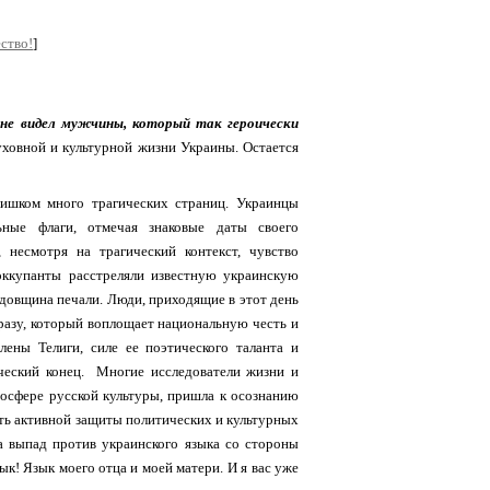
ство!
]
 не видел мужчины, который так героически
уховной и культурной жизни Украины. Остается
лишком много трагических страниц. Украинцы
ьные флаги, отмечая знаковые даты своего
 несмотря на трагический контекст, чувство
 оккупанты расстреляли известную украинскую
одовщина печали. Люди, приходящие в этот день
разу, который воплощает национальную честь и
лены Телиги, силе ее поэтического таланта и
ический конец. Многие исследователи жизни и
тмосфере русской культуры, пришла к осознанию
ть активной защиты политических и культурных
на выпад против украинского языка со стороны
к! Язык моего отца и моей матери. И я вас уже