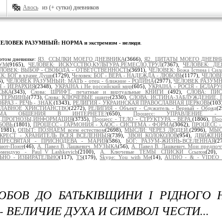
Авось
из (+ сутки) дневников
ЕЛОВЕК РАЗУМНЫЙ: НОРМА и экстремизм - нелюди
.
этом дневнике:
Я3._ССЫЛКИ МОЕГО ДНЕВНИКА
(3666),
Я2._ЦИТАТЫ МОЕГО ДНЕВН
УМ
(9165),
ЧЕЛОВЕК: ИСКУССТВО,КУЛЬТУРА,РЕМЕСЛО,ТРУД
(7367),
ЧЕЛОВЕК: ДЕ
ЛОВЕК: ВЫБОР - СВОБОДА - ОТВЕТСТВЕННОСТЬ
(3691),
ЧЕЛОВЕК: Божа Істина і Сил
К: БОГ в храме Души
(1729),
Человек: БОГ - ВЕРА - НАДЕЖДА - ЛЮБОВЬ
(1177),
ЧЕЛОВЕ
6),
ЧЕЛОВЕК РАЗУМНЫЙ: МАТЬ - отец - ближние - РОДИНА
(2977),
ЧЕЛОВЕК РАЗУМН
Я - ИЕРАРХИЯ
(2348),
УКРАЇНА і Не российский мир
(605),
УКРАІНА - РОСІЯ - БЄЛАРУ
СЬКА
(343),
Слова: ШРИФТ, печатные и виртуальные КНИГИ
(492),
СЛОВА: ПИ
 ТЕРМИНЫ
(773),
Слова: КЛЮЧЕВЫЕ ищите
(2330),
СЛОВА: ИСТИНА-ЗАБЛУЖДЕНИЕ, 
БРАЗ - РЕЧЬ - ЗНАК
(1343),
РЕЛИГИЯ - УКРАИНСКАЯ ПРАВОСЛАВНАЯ ЦЕРКОВЬ
(103
ОСЛАВНОЕ ХРИСТИАНСТВО
(2272),
РЕЛИГИЯ - Объект - Служитель - Верный - Обряд
(
ОРМА ОБЩЕНИЯ В ИНТЕРНЕТЕ?
(650),
Процесс: УПРАВЛЕНИЕ -
Ы,ПРОГНОЗЫ,ИНФОРМАЦИЯ
(3735),
Процесс - ТЕЛО - СТРУКТУРА - ВЕРА.
(1806),
Про
БОВЬ.
(1801),
ПРОЦЕСС - ГАРМОНИЯ - ХАОС - СИСТЕМА - ФОРМА
(3062),
ПРОЦЕСС - 
(1981),
ОПЫТ: ПОЗНАЁМ всем естеством
(2698),
МЫСЛИ: ЧЕРЕЗ ЛЮДЕЙ.
(2996),
МЫСЛ
КРЕСТ - ХРАНИТЕЛЬ ВСЕЯ ВСЕЛЕННЫЯ
(739),
ЗВОН КОЛОКОЛОВ
(954),
ДВИЖЕНИ
ПРЕСВЯТАЯ - ПРИСНОДЕВА - МАРИЯ
(586),
БОГ: РАЗУМ-ЖИЗНЬ-ВСЕЛЕННАЯ
(2
ают-Поют
(46),
А. Павел В. Лашкевич. МУЗЫКА
(56),
А. Павел В. Лашкевич. Мои предпоч
омендую - Paul_V_Lashkevich
(2100),
А. Ключевые ТЕМЫ СПИСКИ Ссылок
(20),
НО - ИЗБИРАТЕЛЬНО
(117),
TS
(179),
Skype: You with Me
(14),
AUDIO - & - VIDEO 
БОВ ДО БАТЬКІВЩИНИ І РІДНОГО 
- ВЕЛИЧИЕ ДУХА И СИМВОЛ ЧЕСТИ...