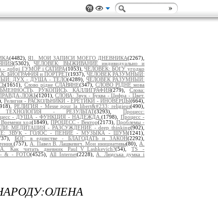
ИКА
(4482),
Я1._МОИ ЗАПИСИ МОЕГО ДНЕВНИКА
(2267),
ЯНИЯ
(5302),
ЧЕЛОВЕК: ВЫЖИВАНИЕ индивидуально и
а - добрі ГУМОР і САТИРА
(1053),
ЧЕЛОВЕК: БОГУ угодно
К: БИОГРАФИЯ и ПОРТРЕТ
(1937),
ЧЕЛОВЕК РАЗУМНЫЙ:
ЫЙ: ДУХ - ДУША - ТЕЛО
(4289),
ЧЕЛОВЕК РАЗУМНЫЙ:
СЬ
(1651),
Слово рідне СЛАВЯНЕ
(347),
СЛОВО РІДНЕ мова
СЬМЕННОСТЬ, РУКОПИСЬ, КАЛЛИГРАФИЯ
(279),
Слова:
ПРАВДА-ЛОЖЬ
(1201),
СЛОВА: Звук - Буква - Цифра - Цвет.
),
Религия - РАСКОЛЬНИКИ - ЕРЕТИКИ - ИНОВЕРЦЫ
(664),
2918),
РЕЛИГИЯ - Messe pour la libert&#233; religieus
(490),
 ТЕХНОЛОГИЯ - РЕЗУЛЬТАТ
(3293),
Процесс:
цесс - ДУША - ФУНКЦИЯ - НАДЕЖДА.
(1798),
Процесс -
Времени ход
(1849),
ПРОЦЕСС - Вектор
(2173),
Проблемы -
И: МЕДИТАЦИЯ - РАЗСУЖДЕНИЕ - deep thinking
(902),
Е: ЗВУК - ГОЛОС - ПЕНИЕ - МУЗЫКА - ШУМ
(1241),
737),
БОГ: в единстве - БЛАГОДАТЬ и ЗАКОН
(2292),
тения.
(757),
А. Павел В. Лашкевич. Мои инициативы
(80),
А.
А. Как читать дневник Paul_V_Lashkevich?
(54),
TS -
- & - FOTO
(4525),
All Internet
(2228),
A. Людська думка і
НАРОДУ:ОЛЕНА