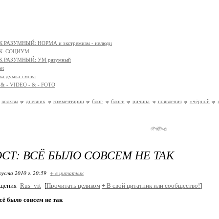
 РАЗУМНЫЙ: НОРМА и экстремизм - нелюди
К: СОЦИУМ
К РАЗУМНЫЙ: УМ разумный
et
ка думка і мова
 & - VIDEO - & - FOTO
волхвы
дневник
комментарии
блог
блоги
ричина
появления
«чёрной
СТ: ВСЁ БЫЛО СОВСЕМ НЕ ТАК
густа 2010 г. 20:59
+ в цитатник
бщения
Rus_vit
[
Прочитать целиком
+
В свой цитатник или сообщество!
]
сё было совсем не так