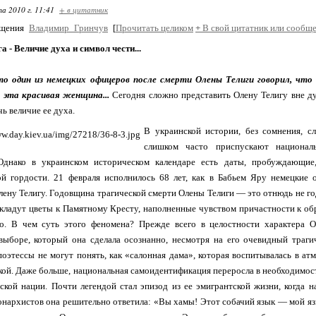
та 2010 г. 11:41
+ в цитатник
бщения
Владимир_Гринчув
[
Прочитать целиком
+
В свой цитатник или сообще
а - Величие духа и символ чести...
то один из немецких офицеров после смерти Олены Телиги говорил, что
к эта красивая женщина...
Сегодня сложно представить Олену Телигу вне д
ь величие ее духа.
В украинской истории, без сомнения, с
слишком часто приспускают национал
Однако в украинском историческом календаре есть даты, пробуждающие,
ой гордости. 21 февраля исполнилось 68 лет, как в Бабьем Яру немецкие
лену Телигу. Годовщина трагической смерти Олены Телиги — это отнюдь не г
 кладут цветы к Памятному Кресту, наполненные чувством причастности к об
во. В чем суть этого феномена? Прежде всего в целостности характера О
выборе, который она сделала осознанно, несмотря на его очевидный траг
поэтессы не могут понять, как «салонная дама», которая воспитывалась в а
кой. Даже больше, национальная самоидентификация переросла в необходимос
ской нации. Почти легендой стал эпизод из ее эмигрантской жизни, когда 
нархистов она решительно ответила: «Вы хамы! Этот собачий язык — мой язы