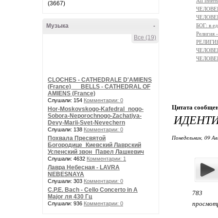
All Intern
(3667)
ЧЕЛОВЕК
ЧЕЛОВЕ
Музыка
-
БОГ: в 
Религи
Все (19)
РЕЛИГИЯ 
ЧЕЛОВЕ
ЧЕЛОВЕ
CLOCHES - CATHEDRALE D'AMIENS
(France) __ BELLS - CATHEDRAL OF
AMIENS (France)
Слушали: 154
Комментарии: 0
Цитата сообще
Hor-Moskovskogo-Kafedral_nogo-
ИДЕНТ
Sobora-Neporochnogo-Zachatiya-
Devy-Marii-Svet-Nevechern
Слушали: 138
Комментарии: 0
Понедельник, 09 Ав
Похвала Пресвятой
Богородице_Киевский Лаврский
Успенский звон_Павел Лашкевич
Слушали: 4632
Комментарии: 1
Лавра Небесная - LAVRA
NEBESNAYA
Слушали: 303
Комментарии: 0
C.P.E. Bach - Cello Concerto in A
783
Major ля 430 Гц
просмот
Слушали: 936
Комментарии: 0