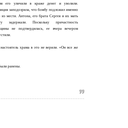
мя его уличили в краже денег и уволили.
иция заподозрила, что бомбу подложил именно
– из мести. Антона, его брата Сергея и их мать
гу задержали. Поскольку причастность
щины не подтвердилась, ее вчера вечером
устили.
настоятель храма в это не верили. «Он все же
были ранены.