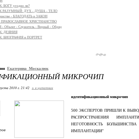
et
: БОГУ угодно ли?
К РАЗУМНЫЙ: ДУХ - ДУША - ТЕЛО
единстве - БЛАГОДАТЬ и ЗАКОН
я - ПРАВОСЛАВНОЕ ХРИСТИАНСТВО
- Объект - Служитель - Верный - Обряд
К: ДЕЯНИЯ
К: БИОГРАФИЯ и ПОРТРЕТ
ния
Екатерина_Москалюк
ИФИКАЦИОННЫЙ МИКРОЧИП
густа 2010 г. 21:42
+ в цитатник
идентификационный микрочип
500 ЭКСПЕРТОВ ПРИШЛИ К ВЫВОД
РАСПРОСТРАНЕНИЯ ИМПЛАН
НЕГОТОВНОСТЬ БОЛЬШИНСТВ
ров
ИМПЛАНТАЦИИ"