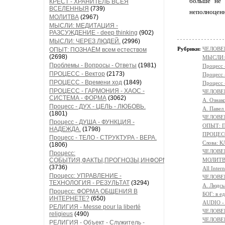
больше не 
КРЕСТ - ХРАНИТЕЛЬ ВСЕЯ
ВСЕЛЕННЫЯ
(739)
неполноценн
МОЛИТВА
(2967)
МЫСЛИ: МЕДИТАЦИЯ -
РАЗСУЖДЕНИЕ - deep thinking
(902)
МЫСЛИ: ЧЕРЕЗ ЛЮДЕЙ.
(2996)
Рубрики:
ЧЕЛОВЕК
ОПЫТ: ПОЗНАЁМ всем естеством
(2698)
МЫСЛИ:
Проблемы - Вопросы - Ответы
(1981)
Процесс
ПРОЦЕСС - Вектор
(2173)
Процесс
ПРОЦЕСС - Времени ход
(1849)
Процесс
ПРОЦЕСС - ГАРМОНИЯ - ХАОС -
ЧЕЛОВЕ
СИСТЕМА - ФОРМА
(3062)
А. Ознак
Процесс - ДУХ - ЦЕЛЬ - ЛЮБОВЬ.
А. Павел
(1801)
ЧЕЛОВЕК
Процесс - ДУША - ФУНКЦИЯ -
ОПЫТ: П
НАДЕЖДА.
(1798)
ПРОЦЕСС
Процесс - ТЕЛО - СТРУКТУРА - ВЕРА.
Слова: 
(1806)
ЧЕЛОВЕ
Процесс:
СОБЫТИЯ,ФАКТЫ,ПРОГНОЗЫ,ИНФОРМАЦИЯ
МОЛИТ
(3736)
All Intern
Процесс: УПРАВЛЕНИЕ -
ЧЕЛОВЕ
ТЕХНОЛОГИЯ - РЕЗУЛЬТАТ
(3294)
A. Людсь
Процесс: ФОРМА ОБЩЕНИЯ В
БОГ: в 
ИНТЕРНЕТЕ?
(650)
AUDIO -
РЕЛИГИЯ - Messe pour la liberté
ЧЕЛОВЕ
religieus
(490)
ЧЕЛОВЕ
РЕЛИГИЯ - Объект - Служитель -