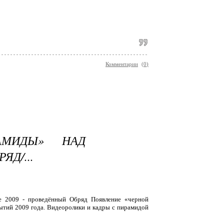
Комментарии
(
0
)
АМИДЫ» НАД
ЯД/...
е 2009 - проведённый Обряд Появление «черной
тий 2009 года. Видеоролики и кадры с пирамидой