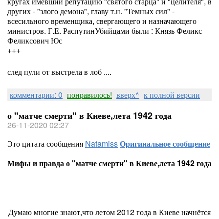
кругах имевший репутацию "святого старца" и "целителя", в
других - "злого демона", главу т.н. "Темных сил" -
всесильного временщика, свергающего и назначающего
министров. Г.Е. РаспутинУбийцами были : Князь Феликс
Феликсович Юс
+++
след пули от выстрела в лоб ....
комментарии: 0
понравилось!
вверх^
к полной версии
о "матче смерти" в Киеве,лета 1942 года
26-11-2020 02:27
Это цитата сообщения
Natamiss
Оригинальное сообщение
Мифы и правда о "матче смерти" в Киеве,лета 1942 года
Думаю многие знают,что летом 2012 года в Киеве начнётся