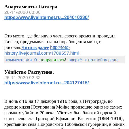
Апартаменты Гитлера
26-11-2020 03:00
https://www.liveinternet.ru...204010230/
Это место, где большую часть своего времени проводил
Гитлер, продумывая планы порабощения мира, и
рисовал.
Читать далее
http://foto-
history.livejournal.com/1788557.html
комментарии: 0
понравилось!
вверх^
к полной версии
Убийство Распутина.
26-11-2020 02:32
https://www.liveinternet.ru...204127415/
В ночь с 16 на 17 декабря 1916 года, в Петрограде, во
дворце князя Юсупова на Мойке произошло одно из самых
громких убийств 20 века. Убитым был близкий царской
семье человек - Григорий Ефимович Распутин (1864-1916),
крестьянин села Покровского Тобольской губернии, в одних