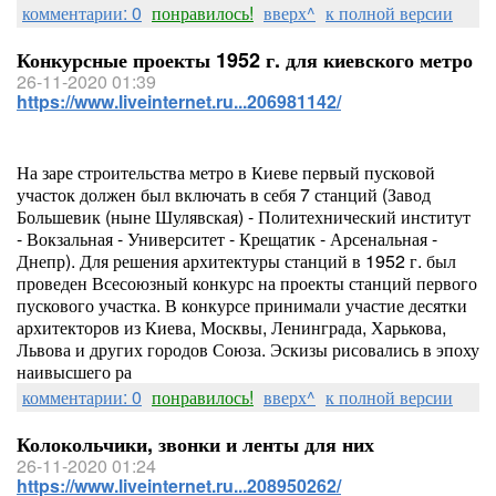
комментарии: 0
понравилось!
вверх^
к полной версии
Конкурсные проекты 1952 г. для киевского метро
26-11-2020 01:39
https://www.liveinternet.ru...206981142/
На заре строительства метро в Киеве первый пусковой
участок должен был включать в себя 7 станций (Завод
Большевик (ныне Шулявская) - Политехнический институт
- Вокзальная - Университет - Крещатик - Арсенальная -
Днепр). Для решения архитектуры станций в 1952 г. был
проведен Всесоюзный конкурс на проекты станций первого
пускового участка. В конкурсе принимали участие десятки
архитекторов из Киева, Москвы, Ленинграда, Харькова,
Львова и других городов Союза. Эскизы рисовались в эпоху
наивысшего ра
комментарии: 0
понравилось!
вверх^
к полной версии
Колокольчики, звонки и ленты для них
26-11-2020 01:24
https://www.liveinternet.ru...208950262/