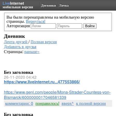
Live
Internet
Дневники
Личка
мобильная версия
Вы были перенаправлены на мобильную версию
страницы.
Вернуться!
Авторизация
Дневник
Лента друзей
/
Полная версия
Добавить в друзья
Страницы:
раньше»
Без заголовка
26-11-2020 04:42
https://www.liveinternet.ru...477553866/
https://www.geni.com/people/Mona-Strader-Countess-von-
Bismarck/6000000017046581339
комментарии: 0
понравилось!
вверх^
к полной версии
Без заголовка