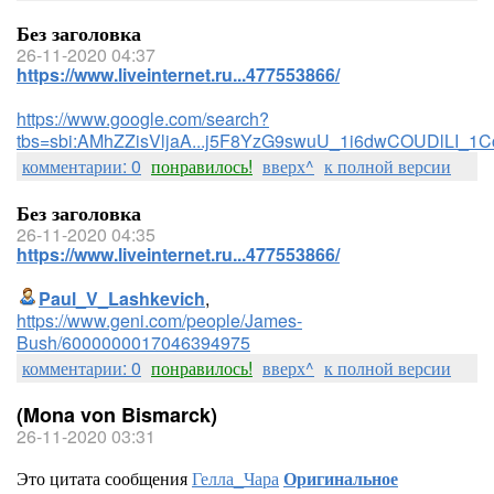
Без заголовка
26-11-2020 04:37
https://www.liveinternet.ru...477553866/
https://www.google.com/search?
tbs=sbi:AMhZZisVljaA...j5F8YzG9swuU_1i6dwCOUDlLI_1
комментарии: 0
понравилось!
вверх^
к полной версии
Без заголовка
26-11-2020 04:35
https://www.liveinternet.ru...477553866/
Paul_V_Lashkevich
,
https://www.geni.com/people/James-
Bush/6000000017046394975
комментарии: 0
понравилось!
вверх^
к полной версии
(Mona von Bismarck)
26-11-2020 03:31
Это цитата сообщения
Гелла_Чара
Оригинальное