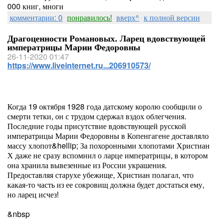
000 книг, многи
комментарии: 0
понравилось!
вверх^
к полной версии
Драгоценности Романовых. Ларец вдовствующей
императрицы Марии Федоровны
26-11-2020 01:47
https://www.liveinternet.ru...206910573/
Когда 19 октября 1928 года датскому королю сообщили о
смерти тетки, он с трудом сдержал вздох облегчения.
Последние годы присутствие вдовствующей русской
императрицы Марии Федоровны в Копенгагене доставляло
массу хлопот&hellip; За похоронными хлопотами Христиан
Х даже не сразу вспомнил о ларце императрицы, в котором
она хранила вывезенные из России украшения.
Предоставляя старухе убежище, Христиан полагал, что
какая-то часть из ее сокровищ должна будет достаться ему,
но ларец исчез!
&nbsp