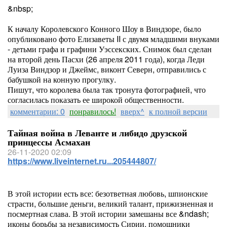
&nbsp;
К началу Королевского Конного Шоу в Виндзоре, было
опубликовано фото Елизаветы II с двумя младшими внуками
- детьми графа и графини Уэссекских. Снимок был сделан
на второй день Пасхи (26 апреля 2011 года), когда Леди
Луиза Виндзор и Джеймс, виконт Северн, отправились с
бабушкой на конную прогулку.
Пишут, что королева была так тронута фотографией, что
согласилась показать ее широкой общественности.
комментарии: 0
понравилось!
вверх^
к полной версии
Тайная война в Леванте и либидо друзской
принцессы Асмахан
26-11-2020 02:09
https://www.liveinternet.ru...205444807/
В этой истории есть все: безответная любовь, шпионские
страсти, большие деньги, великий талант, прижизненная и
посмертная слава. В этой истории замешаны все &ndash;
иконы борьбы за независимость Сирии, помощники