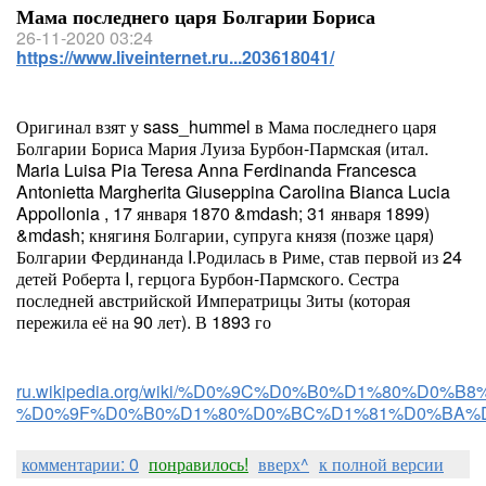
Мама последнего царя Болгарии Бориса
26-11-2020 03:24
https://www.liveinternet.ru...203618041/
Оригинал взят у sass_hummel в Мама последнего царя
Болгарии Бориса Мария Луиза Бурбон-Пармская (итал.
Maria Luisa Pia Teresa Anna Ferdinanda Francesca
Antonietta Margherita Giuseppina Carolina Bianca Lucia
Appollonia , 17 января 1870 &mdash; 31 января 1899)
&mdash; княгиня Болгарии, супруга князя (позже царя)
Болгарии Фердинанда I.Родилась в Риме, став первой из 24
детей Роберта I, герцога Бурбон-Пармского. Сестра
последней австрийской Императрицы Зиты (которая
пережила её на 90 лет). В 1893 го
ru.wikipedia.org/wiki/%D0%9C%D0%B0%D1%80%
%D0%9F%D0%B0%D1%80%D0%BC%D1%81%D0%BA%
комментарии: 0
понравилось!
вверх^
к полной версии