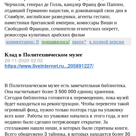
Черчилля, генерал де Голль, канцлер Франц фон Паппен,
отдавший Германию нацистам, и доживающий свои дни в
Стамбуле, английские разведчики, агенты гестапо,
наместники британской империи, комиссары Виши и
Свободной Франции, сочинители египетских оперетт,
режиссеры культовых арабских фильм
комментарии: 0
понравилось!
вверх^
к полной версии
Клад в Политехническом музее
26-11-2020 02:02
https://www.liveinternet.ru...205891227/
В Политехническом музее есть замечательная библиотека.
Она насчитывает более 3 500 000 единиц хранения.
Сегодня библиотека готовится к перемещению, пока музей
будет находиться на реконструкции. Чтобы перевезти такой
огромный фонд, нужно только полтора года на упаковку
всех книг. Работы по упаковке начались в этого года, и вот
недавно было сделано потрясающее открытие. За
стеллажами нашли ниши, в которых были спрятаны книги.
Всего обнаружено 3 тайника, в которых находится более 30