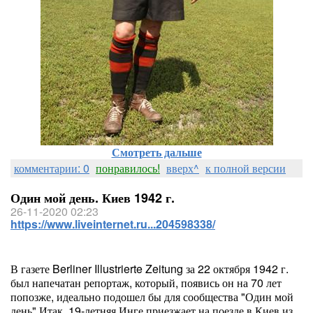
Смотреть дальше
комментарии: 0
понравилось!
вверх^
к полной версии
Один мой день. Киев 1942 г.
26-11-2020 02:23
https://www.liveinternet.ru...204598338/
В газете Berliner Illustrierte Zeitung за 22 октября 1942 г.
был напечатан репортаж, который, появись он на 70 лет
попозже, идеально подошел бы для сообщества "Один мой
день".Итак, 19-летняя Инге приезжает на поезде в Киев из