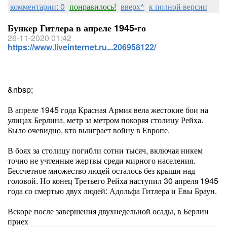
комментарии: 0
понравилось!
вверх^
к полной версии
Бункер Гитлера в апреле 1945-го
26-11-2020 01:42
https://www.liveinternet.ru...206958122/
&nbsp;
В апреле 1945 года Красная Армия вела жестокие бои на
улицах Берлина, метр за метром покоряя столицу Рейха.
Было очевидно, кто выиграет войну в Европе.
В боях за столицу погибли сотни тысяч, включая никем
точно не учтенные жертвы среди мирного населения.
Бессчетное множество людей осталось без крыши над
головой. Но конец Третьего Рейха наступил 30 апреля 1945
года со смертью двух людей: Адольфа Гитлера и Евы Браун.
Вскоре после завершения двухнедельной осады, в Берлин
приех