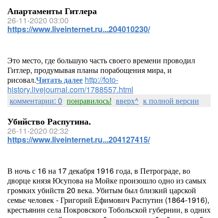
Апартаменты Гитлера
26-11-2020 03:00
https://www.liveinternet.ru...204010230/
Это место, где большую часть своего времени проводил
Гитлер, продумывая планы порабощения мира, и
рисовал.
Читать далее
http://foto-
history.livejournal.com/1788557.html
комментарии: 0
понравилось!
вверх^
к полной версии
Убийство Распутина.
26-11-2020 02:32
https://www.liveinternet.ru...204127415/
В ночь с 16 на 17 декабря 1916 года, в Петрограде, во
дворце князя Юсупова на Мойке произошло одно из самых
громких убийств 20 века. Убитым был близкий царской
семье человек - Григорий Ефимович Распутин (1864-1916),
крестьянин села Покровского Тобольской губернии, в одних