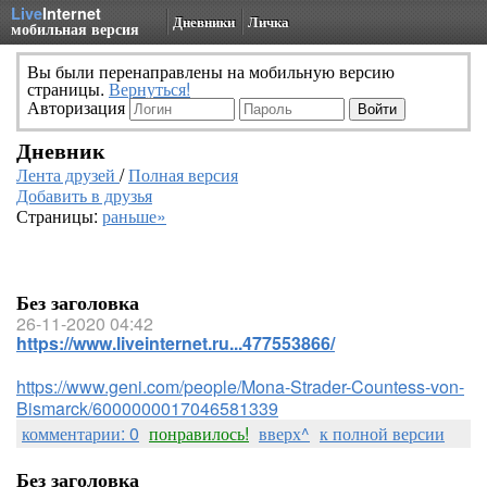
Live
Internet
Дневники
Личка
мобильная версия
Вы были перенаправлены на мобильную версию
страницы.
Вернуться!
Авторизация
Дневник
Лента друзей
/
Полная версия
Добавить в друзья
Страницы:
раньше»
Без заголовка
26-11-2020 04:42
https://www.liveinternet.ru...477553866/
https://www.geni.com/people/Mona-Strader-Countess-von-
Bismarck/6000000017046581339
комментарии: 0
понравилось!
вверх^
к полной версии
Без заголовка