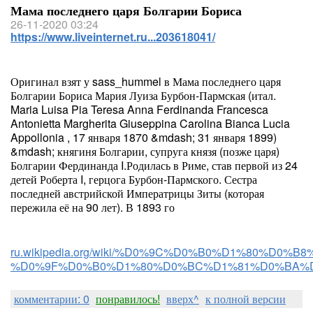
Мама последнего царя Болгарии Бориса
26-11-2020 03:24
https://www.liveinternet.ru...203618041/
Оригинал взят у sass_hummel в Мама последнего царя
Болгарии Бориса Мария Луиза Бурбон-Пармская (итал.
Maria Luisa Pia Teresa Anna Ferdinanda Francesca
Antonietta Margherita Giuseppina Carolina Bianca Lucia
Appollonia , 17 января 1870 &mdash; 31 января 1899)
&mdash; княгиня Болгарии, супруга князя (позже царя)
Болгарии Фердинанда I.Родилась в Риме, став первой из 24
детей Роберта I, герцога Бурбон-Пармского. Сестра
последней австрийской Императрицы Зиты (которая
пережила её на 90 лет). В 1893 го
ru.wikipedia.org/wiki/%D0%9C%D0%B0%D1%80%
%D0%9F%D0%B0%D1%80%D0%BC%D1%81%D0%BA%
комментарии: 0
понравилось!
вверх^
к полной версии