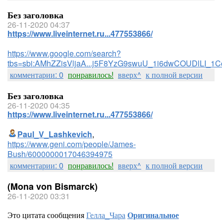
Без заголовка
26-11-2020 04:37
https://www.liveinternet.ru...477553866/
https://www.google.com/search?
tbs=sbi:AMhZZisVljaA...j5F8YzG9swuU_1i6dwCOUDlLI_1
комментарии: 0
понравилось!
вверх^
к полной версии
Без заголовка
26-11-2020 04:35
https://www.liveinternet.ru...477553866/
Paul_V_Lashkevich
,
https://www.geni.com/people/James-
Bush/6000000017046394975
комментарии: 0
понравилось!
вверх^
к полной версии
(Mona von Bismarck)
26-11-2020 03:31
Это цитата сообщения
Гелла_Чара
Оригинальное