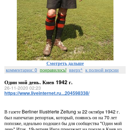
Смотреть дальше
комментарии: 0
понравилось!
вверх^
к полной версии
Один мой день. Киев 1942 г.
26-11-2020 02:23
https://www.liveinternet.ru...204598338/
В газете Berliner Illustrierte Zeitung за 22 октября 1942 г.
был напечатан репортаж, который, появись он на 70 лет
попозже, идеально подошел бы для сообщества "Один мой
день".Итак, 19-летняя Инге приезжает на поезде в Киев из