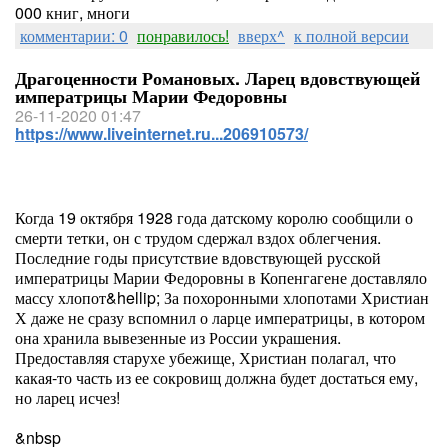
000 книг, многи
комментарии: 0
понравилось!
вверх^
к полной версии
Драгоценности Романовых. Ларец вдовствующей
императрицы Марии Федоровны
26-11-2020 01:47
https://www.liveinternet.ru...206910573/
Когда 19 октября 1928 года датскому королю сообщили о
смерти тетки, он с трудом сдержал вздох облегчения.
Последние годы присутствие вдовствующей русской
императрицы Марии Федоровны в Копенгагене доставляло
массу хлопот&hellip; За похоронными хлопотами Христиан
Х даже не сразу вспомнил о ларце императрицы, в котором
она хранила вывезенные из России украшения.
Предоставляя старухе убежище, Христиан полагал, что
какая-то часть из ее сокровищ должна будет достаться ему,
но ларец исчез!
&nbsp