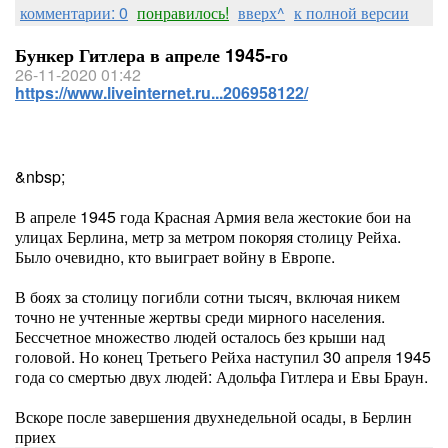
комментарии: 0
понравилось!
вверх^
к полной версии
Бункер Гитлера в апреле 1945-го
26-11-2020 01:42
https://www.liveinternet.ru...206958122/
&nbsp;
В апреле 1945 года Красная Армия вела жестокие бои на
улицах Берлина, метр за метром покоряя столицу Рейха.
Было очевидно, кто выиграет войну в Европе.
В боях за столицу погибли сотни тысяч, включая никем
точно не учтенные жертвы среди мирного населения.
Бессчетное множество людей осталось без крыши над
головой. Но конец Третьего Рейха наступил 30 апреля 1945
года со смертью двух людей: Адольфа Гитлера и Евы Браун.
Вскоре после завершения двухнедельной осады, в Берлин
приех