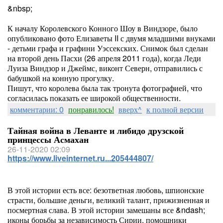
&nbsp;
К началу Королевского Конного Шоу в Виндзоре, было
опубликовано фото Елизаветы II с двумя младшими внуками
- детьми графа и графини Уэссекских. Снимок был сделан
на второй день Пасхи (26 апреля 2011 года), когда Леди
Луиза Виндзор и Джеймс, виконт Северн, отправились с
бабушкой на конную прогулку.
Пишут, что королева была так тронута фотографией, что
согласилась показать ее широкой общественности.
комментарии: 0
понравилось!
вверх^
к полной версии
Тайная война в Леванте и либидо друзской
принцессы Асмахан
26-11-2020 02:09
https://www.liveinternet.ru...205444807/
В этой истории есть все: безответная любовь, шпионские
страсти, большие деньги, великий талант, прижизненная и
посмертная слава. В этой истории замешаны все &ndash;
иконы борьбы за независимость Сирии, помощники