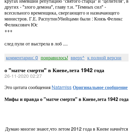
кругах имевший репутацию "святого старца" и "целителя", в
других - "злого демона", главу т.н. "Темных сил" -
всесильного временщика, свергающего и назначающего
министров. Г.Е. РаспутинУбийцами были : Князь Феликс
Феликсович Юс
+++
след пули от выстрела в лоб ....
комментарии: 0
понравилось!
вверх^
к полной версии
о "матче смерти" в Киеве,лета 1942 года
26-11-2020 02:27
Это цитата сообщения
Natamiss
Оригинальное сообщение
Мифы и правда о "матче смерти" в Киеве,лета 1942 года
Думаю многие знают,что летом 2012 года в Киеве начнётся