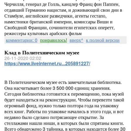
Черчилля, генерал де Голль, канцлер Франц фон Паппен,
отдавший Германию нацистам, и доживающий свои дни в
Стамбуле, английские разведчики, агенты гестапо,
наместники британской империи, комиссары Виши и
Свободной Франции, сочинители египетских оперетт,
режиссеры культовых арабских фильм
комментарии: 0
понравилось!
вверх^
к полной версии
Клад в Политехническом музее
26-11-2020 02:02
https://www.liveinternet.ru...205891227/
В Политехническом музее есть замечательная библиотека.
Она насчитывает более 3 500 000 единиц хранения.
Сегодня библиотека готовится к перемещению, пока музей
будет находиться на реконструкции. Чтобы перевезти такой
огромный фонд, нужно только полтора года на упаковку
всех книг. Работы по упаковке начались в этого года, и вот
недавно было сделано потрясающее открытие. За
стеллажами нашли ниши, в которых были спрятаны книги.
Всего обнаружено 3 тайника, в которых находится более 30