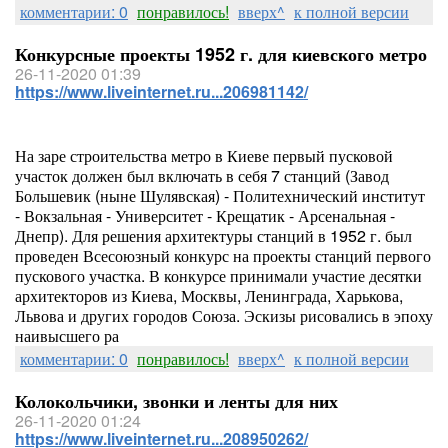
комментарии: 0
понравилось!
вверх^
к полной версии
Конкурсные проекты 1952 г. для киевского метро
26-11-2020 01:39
https://www.liveinternet.ru...206981142/
На заре строительства метро в Киеве первый пусковой
участок должен был включать в себя 7 станций (Завод
Большевик (ныне Шулявская) - Политехнический институт
- Вокзальная - Университет - Крещатик - Арсенальная -
Днепр). Для решения архитектуры станций в 1952 г. был
проведен Всесоюзный конкурс на проекты станций первого
пускового участка. В конкурсе принимали участие десятки
архитекторов из Киева, Москвы, Ленинграда, Харькова,
Львова и других городов Союза. Эскизы рисовались в эпоху
наивысшего ра
комментарии: 0
понравилось!
вверх^
к полной версии
Колокольчики, звонки и ленты для них
26-11-2020 01:24
https://www.liveinternet.ru...208950262/