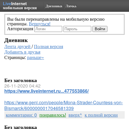
Live
Internet
Дневники
Личка
мобильная версия
Вы были перенаправлены на мобильную версию
страницы.
Вернуться!
Авторизация
Дневник
Лента друзей
/
Полная версия
Добавить в друзья
Страницы:
раньше»
Без заголовка
26-11-2020 04:42
https://www.liveinternet.ru...477553866/
https://www.geni.com/people/Mona-Strader-Countess-von-
Bismarck/6000000017046581339
комментарии: 0
понравилось!
вверх^
к полной версии
Без заголовка