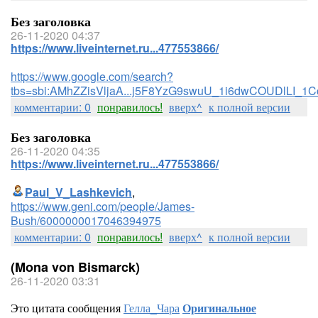
Без заголовка
26-11-2020 04:37
https://www.liveinternet.ru...477553866/
https://www.google.com/search?
tbs=sbi:AMhZZisVljaA...j5F8YzG9swuU_1i6dwCOUDlLI_1
комментарии: 0
понравилось!
вверх^
к полной версии
Без заголовка
26-11-2020 04:35
https://www.liveinternet.ru...477553866/
Paul_V_Lashkevich
,
https://www.geni.com/people/James-
Bush/6000000017046394975
комментарии: 0
понравилось!
вверх^
к полной версии
(Mona von Bismarck)
26-11-2020 03:31
Это цитата сообщения
Гелла_Чара
Оригинальное