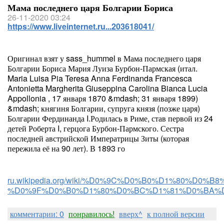
Мама последнего царя Болгарии Бориса
26-11-2020 03:24
https://www.liveinternet.ru...203618041/
Оригинал взят у sass_hummel в Мама последнего царя
Болгарии Бориса Мария Луиза Бурбон-Пармская (итал.
Maria Luisa Pia Teresa Anna Ferdinanda Francesca
Antonietta Margherita Giuseppina Carolina Bianca Lucia
Appollonia , 17 января 1870 &mdash; 31 января 1899)
&mdash; княгиня Болгарии, супруга князя (позже царя)
Болгарии Фердинанда I.Родилась в Риме, став первой из 24
детей Роберта I, герцога Бурбон-Пармского. Сестра
последней австрийской Императрицы Зиты (которая
пережила её на 90 лет). В 1893 го
ru.wikipedia.org/wiki/%D0%9C%D0%B0%D1%80%
%D0%9F%D0%B0%D1%80%D0%BC%D1%81%D0%BA%
комментарии: 0
понравилось!
вверх^
к полной версии