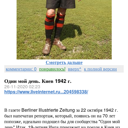
Смотреть дальше
комментарии: 0
понравилось!
вверх^
к полной версии
Один мой день. Киев 1942 г.
26-11-2020 02:23
https://www.liveinternet.ru...204598338/
В газете Berliner Illustrierte Zeitung за 22 октября 1942 г.
был напечатан репортаж, который, появись он на 70 лет
попозже, идеально подошел бы для сообщества "Один мой
день".Итак, 19-летняя Инге приезжает на поезде в Киев из