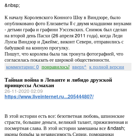
&nbsp;
К началу Королевского Конного Шоу в Виндзоре, было
опубликовано фото Елизаветы II с двумя младшими внуками
- детьми графа и графини Уэссекских. Снимок был сделан
на второй день Пасхи (26 апреля 2011 года), когда Леди
Луиза Виндзор и Джеймс, виконт Северн, отправились с
бабушкой на конную прогулку.
Пишут, что королева была так тронута фотографией, что
согласилась показать ее широкой общественности.
комментарии: 0
понравилось!
вверх^
к полной версии
Тайная война в Леванте и либидо друзской
принцессы Асмахан
26-11-2020 02:09
https://www.liveinternet.ru...205444807/
В этой истории есть все: безответная любовь, шпионские
страсти, большие деньги, великий талант, прижизненная и
посмертная слава. В этой истории замешаны все &ndash;
иконы борьбы за независимость Сирии, помощники