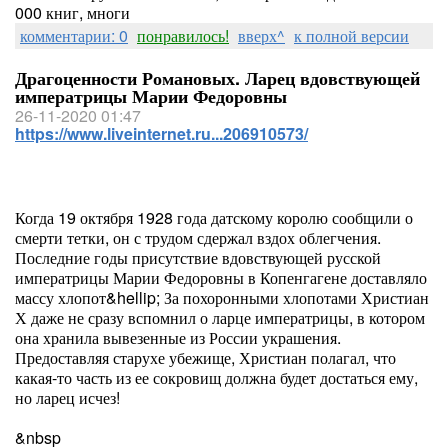
000 книг, многи
комментарии: 0
понравилось!
вверх^
к полной версии
Драгоценности Романовых. Ларец вдовствующей
императрицы Марии Федоровны
26-11-2020 01:47
https://www.liveinternet.ru...206910573/
Когда 19 октября 1928 года датскому королю сообщили о
смерти тетки, он с трудом сдержал вздох облегчения.
Последние годы присутствие вдовствующей русской
императрицы Марии Федоровны в Копенгагене доставляло
массу хлопот&hellip; За похоронными хлопотами Христиан
Х даже не сразу вспомнил о ларце императрицы, в котором
она хранила вывезенные из России украшения.
Предоставляя старухе убежище, Христиан полагал, что
какая-то часть из ее сокровищ должна будет достаться ему,
но ларец исчез!
&nbsp