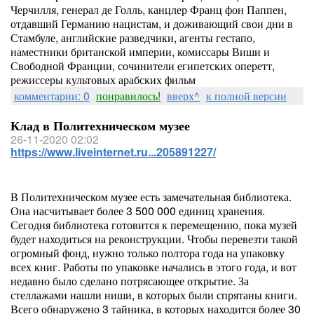
Черчилля, генерал де Голль, канцлер Франц фон Паппен,
отдавший Германию нацистам, и доживающий свои дни в
Стамбуле, английские разведчики, агенты гестапо,
наместники британской империи, комиссары Виши и
Свободной Франции, сочинители египетских оперетт,
режиссеры культовых арабских фильм
комментарии: 0
понравилось!
вверх^
к полной версии
Клад в Политехническом музее
26-11-2020 02:02
https://www.liveinternet.ru...205891227/
В Политехническом музее есть замечательная библиотека.
Она насчитывает более 3 500 000 единиц хранения.
Сегодня библиотека готовится к перемещению, пока музей
будет находиться на реконструкции. Чтобы перевезти такой
огромный фонд, нужно только полтора года на упаковку
всех книг. Работы по упаковке начались в этого года, и вот
недавно было сделано потрясающее открытие. За
стеллажами нашли ниши, в которых были спрятаны книги.
Всего обнаружено 3 тайника, в которых находится более 30