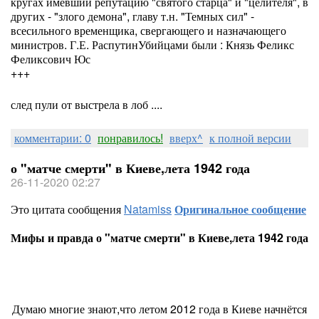
кругах имевший репутацию "святого старца" и "целителя", в
других - "злого демона", главу т.н. "Темных сил" -
всесильного временщика, свергающего и назначающего
министров. Г.Е. РаспутинУбийцами были : Князь Феликс
Феликсович Юс
+++
след пули от выстрела в лоб ....
комментарии: 0
понравилось!
вверх^
к полной версии
о "матче смерти" в Киеве,лета 1942 года
26-11-2020 02:27
Это цитата сообщения
Natamiss
Оригинальное сообщение
Мифы и правда о "матче смерти" в Киеве,лета 1942 года
Думаю многие знают,что летом 2012 года в Киеве начнётся