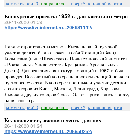
комментарии: 0
понравилось!
вверх^
к полной версии
Конкурсные проекты 1952 г. для киевского метро
26-11-2020 01:39
https://www.liveinternet.ru...206981142/
На заре строительства метро в Киеве первый пусковой
участок должен был включать в себя 7 станций (Завод
Большевик (ныне Шулявская) - Политехнический институт
- Вокзальная - Университет - Крещатик - Арсенальная -
Днепр). Для решения архитектуры станций в 1952 г. был
проведен Всесоюзный конкурс на проекты станций первого
пускового участка. В конкурсе принимали участие десятки
архитекторов из Киева, Москвы, Ленинграда, Харькова,
Львова и других городов Союза. Эскизы рисовались в эпоху
наивысшего ра
комментарии: 0
понравилось!
вверх^
к полной версии
Колокольчики, звонки и ленты для них
26-11-2020 01:24
https://www.liveinternet.ru...208950262/