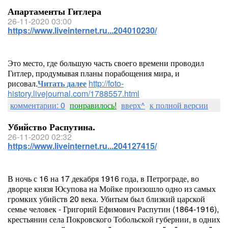
Апартаменты Гитлера
26-11-2020 03:00
https://www.liveinternet.ru...204010230/
Это место, где большую часть своего времени проводил
Гитлер, продумывая планы порабощения мира, и
рисовал.
Читать далее
http://foto-
history.livejournal.com/1788557.html
комментарии: 0
понравилось!
вверх^
к полной версии
Убийство Распутина.
26-11-2020 02:32
https://www.liveinternet.ru...204127415/
В ночь с 16 на 17 декабря 1916 года, в Петрограде, во
дворце князя Юсупова на Мойке произошло одно из самых
громких убийств 20 века. Убитым был близкий царской
семье человек - Григорий Ефимович Распутин (1864-1916),
крестьянин села Покровского Тобольской губернии, в одних