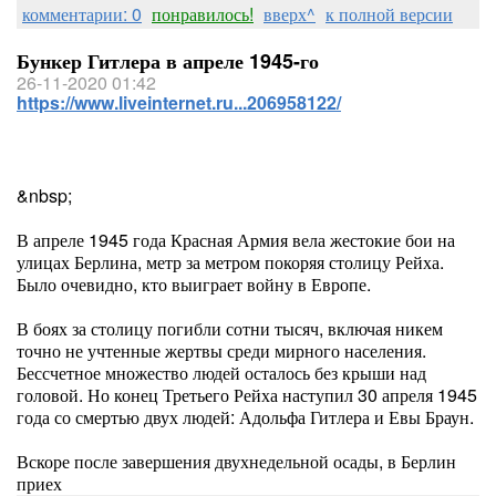
комментарии: 0
понравилось!
вверх^
к полной версии
Бункер Гитлера в апреле 1945-го
26-11-2020 01:42
https://www.liveinternet.ru...206958122/
&nbsp;
В апреле 1945 года Красная Армия вела жестокие бои на
улицах Берлина, метр за метром покоряя столицу Рейха.
Было очевидно, кто выиграет войну в Европе.
В боях за столицу погибли сотни тысяч, включая никем
точно не учтенные жертвы среди мирного населения.
Бессчетное множество людей осталось без крыши над
головой. Но конец Третьего Рейха наступил 30 апреля 1945
года со смертью двух людей: Адольфа Гитлера и Евы Браун.
Вскоре после завершения двухнедельной осады, в Берлин
приех