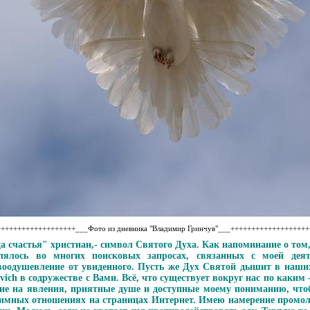
++++++++++++++++++___Фото из дневника "Владимир Гринчув"___++++++++++++++++++
ца счастья" христиан,- символ Святого Духа. Как напоминание о том
лялось во многих поисковых запросах, связанных с моей дея
оодушевление от увиденного. Пусть же Дух Святой дышит в наших
vich в содружестве с Вами. Всё, что существует вокруг нас по каким
ие на явления, приятные душе и доступные моему пониманию, чтоб
имных отношениях на страницах Интернет. Имею намерение промол