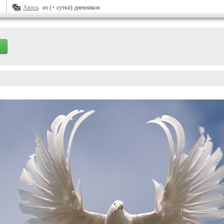
Авось
из (+ сутки) дневников