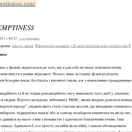
putniknews.com/
EMPTINESS
011 г. 04:23
+ в цитатник
бщения
морда_зверя
[
Прочитать целиком
+
В свой цитатник или сообщество!
]
ness
ано у фільмі, відноситься до того, що я для себе не можу пояснити нічим.
можна внести в рамки людського. Всього лише за годину фільм розгортає
ем безодню пекла, без багать і киплячої смоли, але з невгасимим стражданнями
люційного та й не тільки революційного часу вимагають того, щоб у злочинів
ся свідків. Відтого молодому лейтенанту НКВC, якому вперше довелося коман
ворогів народу", свідком якого стало сільське весілля, що випадково опинилось 
вибирати: підкоритись наказу або ж самому незабаром опинитися на місці тих,
о дивився на нього з ями з ненавистю і одночасно благаючими очима. І він
 наказу. Здавалося б, усе просто, на війні як на війні, і накази обговорювати