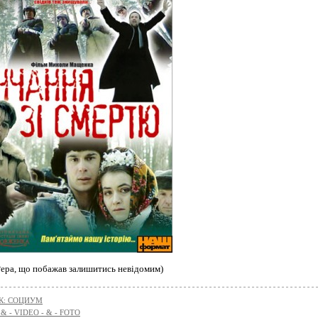
ґґера, що побажав залишитись невідомим)
К: СОЦИУМ
 & - VIDEO - & - FOTO