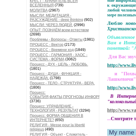
мне информаци
КРЕСТ - ХРАНИТЕЛЬ ВСЕЯ
ВСЕЛЕННЫЯ
(739)
к окружающим
любой человек
МОЛИТВА
(2967)
мере полезны
МЫСЛИ: МЕДИТАЦИЯ -
РАЗСУЖДЕНИЕ - deep thinking
(902)
Люблю ново
МЫСЛИ: ЧЕРЕЗ ЛЮДЕЙ.
(2996)
Христианско
ОПЫТ: ПОЗНАЁМ всем естеством
(2698)
Объявленное
Проблемы - Вопросы - Ответы
(1981)
Вам в Инте
ПРОЦЕСС - Вектор
(2173)
пометкой: "А
ПРОЦЕСС - Времени ход
(1849)
ПРОЦЕСС - ГАРМОНИЯ - ХАОС -
Для Вас зву
СИСТЕМА - ФОРМА
(3062)
Процесс - ДУХ - ЦЕЛЬ - ЛЮБОВЬ.
http://www.li
(1801)
и "Похвала
Процесс - ДУША - ФУНКЦИЯ -
НАДЕЖДА.
(1798)
Лашкевичи
Процесс - ТЕЛО - СТРУКТУРА - ВЕРА.
http://www.li
(1806)
Процесс:
В Интернете
СОБЫТИЯ,ФАКТЫ,ПРОГНОЗЫ,ИНФОРМАЦИЯ
(3736)
"колокольный
Процесс: УПРАВЛЕНИЕ -
http://www.y
ТЕХНОЛОГИЯ - РЕЗУЛЬТАТ
(3294)
Процесс: ФОРМА ОБЩЕНИЯ В
...
Смотрите т
ИНТЕРНЕТЕ?
(650)
РЕЛИГИЯ - Messe pour la liberté
religieus
(490)
My name 
РЕЛИГИЯ - Объект - Служитель -