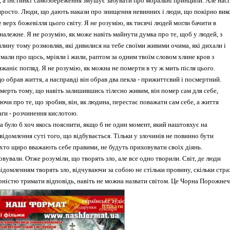
, а інстинкт самозбереження змушує забувати про моральні принципи. Але нас
просто. Люди, що дають накази про знищення невинних і люди, що покірно ви
це верх божевілля цього світу. Я не розумію, як тисячі людей могли бачити в
належне. Я не розумію, як може навіть майнути думка про те, щоб у людей, з
лину тому розмовляв, які дивилися на тебе своїми живими очима, які дихали і
мали про щось, мріяли і жили, раптом за одним твоїм словом хлине кров з
ижаніє погляд. Я не розумію, як можна не померти в ту ж мить після цього.
о обрав життя, а насправді він обрав два пекла - прижиттєвий і посмертний.
мерть тому, що навіть залишившись тілесно живим, він помер сам для себе,
ючи про те, що зробив, він, як людина, перестає поважати сам себе, а життя
аги - розчинення кислотою.
а було б хоч якось пояснити, якщо б не один момент, який наштовхує на
ідомлення суті того, що відбувається. Тільки у злочинів не повинно бути
і, хто щиро вважають себе правими, не будуть приховувати своїх діянь.
вували. Отже розуміли, що творять зло, але все одно творили. Світ, де люди
ідомленням творять зло, відчуваючи за собою не стільки провину, скільки стра
рністю тримати відповідь, навіть не можна назвати світом. Це Чорна Порожнеч