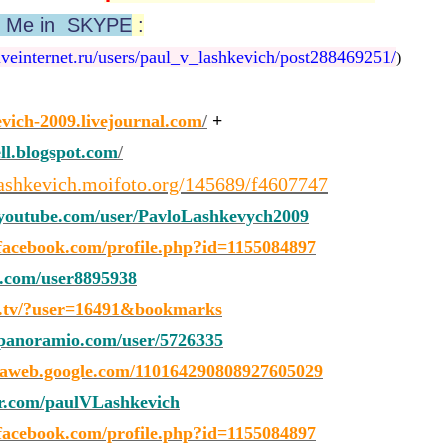
h Me in SKYPE
:
veinternet.ru/users/paul_v_lashkevich/post288469251/
)
evich-2009.livejournal.com
/
+
ell.blogspot.com
/
ashkevich.moifoto.org/145689/f4607747
outube.com/user/PavloLashkevych2009
acebook.com/profile.php?id=1155084897
.com/user8895938
a.tv/?user=16491&bookmarks
anoramio.com/user/5726335
saweb.google.com/110164290808927605029
er.com/paulVLashkevich
acebook.com/profile.php?id=1155084897