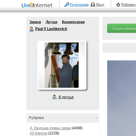
Регистрация
Вход
Рейтинги
Записи
Друзья
Комментарии
Создать дневник
Paul V Lashkevich
В друзья
Рубрики
-
A. Людська думка і мова
(4498)
All Internet
(2228)