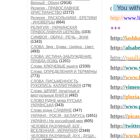
Верный - Обряд
(2918)
You wit
(
Религия - ПРАВОСЛАВНОЕ
ХРИСТИАНСТВО
(2272)
http://
www.li
Религия - РАСКОЛЬНИКИ - ЕРЕТИКИ
- ИНОВЕРЦЫ
(664)
+++
РЕЛИГИЯ - УКРАИНСКАЯ
ПРАВОСЛАВНАЯ ЦЕРКОВЬ
(103)
http://
lashk
СИМВОЛ - ОБРАЗ - РЕЧЬ - ЗНАК
(1343)
http://
alsab
СЛОВА: Звук - Буква - Цифра - Цвет.
(493)
http://
paull
СЛОВА: ИСТИНА-ЗАБЛУЖДЕНИЕ,
ПРАВДА-ЛОЖЬ
(1201)
Слова: КЛЮЧЕВЫЕ ищите
(2330)
http://
www.y
Слова: ОПРЕДЕЛЕНИЯ И ТЕРМИНЫ
(773)
http://
www.f
СЛОВА: ПИСЬМЕННОСТЬ,
РУКОПИСЬ, КАЛЛИГРАФИЯ
(279)
http://
vimeo
Слова: ШРИФТ, печатные и
виртуальные КНИГИ
(492)
http://
glori
СЛОВО РІДНЕ мова РУСЬКА
УКРАЇНСЬКА
(343)
http://
www.p
Слово рідне СЛАВЯНЕ
(347)
https://
pica
УКРАІНА - РОСІЯ - БЄЛАРУСЬ
(1651)
УКРАЇНА і Не российский мир
(605)
http://
twitt
ЧЕЛОВЕК РАЗУМНЫЙ: БОГ -
ВСЕЛЕННАЯ - ИЕРАРХИЯ
(2349)
http://
www.f
ЧЕЛОВЕК РАЗУМНЫЙ: ДУХ - ДУША -