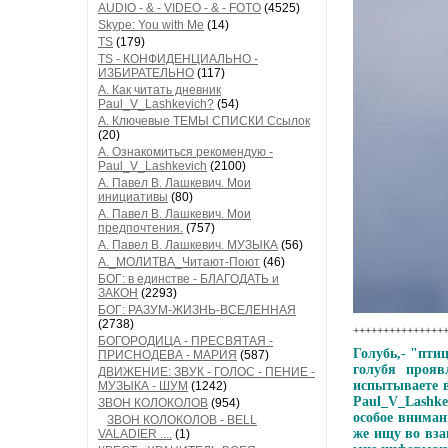
AUDIO - & - VIDEO - & - FOTO
(4525)
Skype: You with Me
(14)
TS
(179)
TS - КОНФИДЕНЦИАЛЬНО -
ИЗБИРАТЕЛЬНО
(117)
А. Как читать дневник
Paul_V_Lashkevich?
(54)
А. Ключевые ТЕМЫ СПИСКИ Ссылок
(20)
А. Ознакомиться рекомендую -
Paul_V_Lashkevich
(2100)
А. Павел В. Лашкевич. Мои
инициативы
(80)
А. Павел В. Лашкевич. Мои
предпочтения.
(757)
А. Павел В. Лашкевич. МУЗЫКА
(56)
А._МОЛИТВА_Читают-Поют
(46)
БОГ: в единстве - БЛАГОДАТЬ и
ЗАКОН
(2293)
БОГ: РАЗУМ-ЖИЗНЬ-ВСЕЛЕННАЯ
(2738)
++++++++++++++++
БОГОРОДИЦА - ПРЕСВЯТАЯ -
Голубь,- "пти
ПРИСНОДЕВА - МАРИЯ
(587)
голубя прояв
ДВИЖЕНИЕ: ЗВУК - ГОЛОС - ПЕНИЕ -
испытываете в
МУЗЫКА - ШУМ
(1242)
Paul_V_Lashke
ЗВОН КОЛОКОЛОВ
(954)
особое вниман
ЗВОН КОЛОКОЛОВ - BELL
же ищу во вза
VALADIER ....
(1)