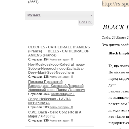
(3667)
http://rs.s
Музыка
-
Все (19)
BLACK 
Среда, 26 Января 2
Это цитата соо
CLOCHES - CATHEDRALE D'AMIENS
(France) __ BELLS - CATHEDRAL OF
Black Empti
AMIENS (France)
Слушали: 154
Комментарии: 0
Hor-Moskovskogo-Kafedral_nogo-
Те, що показ
Sobora-Neporochnogo-Zachatiya-
Це ніяк не 
Devy-Marii-Svet-Nevechern
Слушали: 138
Комментарии: 0
перед глядач
Похвала Пресвятой
душі.
Богородице_Киевский Лаврский
Успенский звон_Павел Лашкевич
Закони рево
Слушали: 4632
Комментарии: 1
не залишало
Лавра Небесная - LAVRA
NEBESNAYA
розстрілом "
Слушали: 303
Комментарии: 0
доводиться 
C.P.E. Bach - Cello Concerto in A
Major ля 430 Гц
хто тільки щ
Слушали: 936
Комментарии: 0
підкоряється