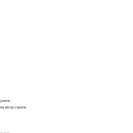
дувати
на місці страти,