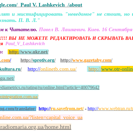
ogle.com/ Paul V. Lashkevich /about
ят и мистифицировать "неведомое" не стоит, но и 
ознать. П. В. Л."
ем к Читателю.
Павел В. Лашкевич. Киев. 16 Сентября 
!!! ВЫ НЕ МОЖЕТЕ РЕДАКТИРОВАТЬ И СКРЫВАТЬ ВА
сия
Paul_V_Lashkevich
но:
http:
//www.ukr.net/
a.com
/
http://
sprotiv.org
/
http://
www.gazetaby.com
/
http://
onlinetb.com.ua/
http://
www.otr-onlin
ultura.ru
/
iga.net/
iametrics.ru/rating/ru/online.html?article=40079642
ointegration.com.ua/
ng.com/translator/
http://
ru.savefrom.net/
-
http://
www.webtran.ru/tr
online.com.ua/?listen=capital_voice_ua
.radiomaria.org.ua/home.html