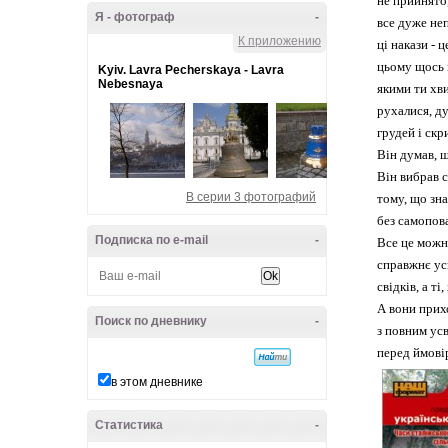
не прийнято
Я - фотограф
-
все дуже не
К приложению
ці накази - 
цьому щось 
Kyiv. Lavra Pecherskaya - Lavra
Nebesnaya
якими ти хви
рухалися, ду
грудей і скр
Він думав, щ
Він вибрав с
В серии 3 фотографий
тому, що зна
без самопов
Подписка по e-mail
-
Все це можн
справжнє усв
свідків, а т
А вони прихо
Поиск по дневнику
-
з повним усв
перед ймові
в этом дневнике
Статистика
-