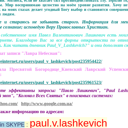
и. Молюсь, если не хватает сил противодействовать злу. Терплю то
. Мир воспринимаю целостно на моём уровне развития. Хочу не п
 на моих глазах делает угодный Богу выбор и становится совершен
м людям.
е и стараюсь не забывать старого.
Информация для мен
е сознание; исповедую Веру Православных Христиан.
 собственное имя Павел Валентинович Лашкевич есть мо
рнете. Благодарю Вас за все формы открытости по отно
. Как читать дневник Paul_V_Lashkevich?" и они дополнят ск
чат записи "Лавра Небесная":
veinternet.ru/users/paul_v_lashkevich/post235954422/
 Пресвятой Богородице_Киевский Лаврский Успенски
":
veinternet.ru/users/paul_v_lashkevich/post235961523/
 эффективны запросы: "Павло Лашкевич", "Paul Lashkev
 звон", "Колокол Всех Святых" в поисковых системах:
ahoo.com/
http://www.google.com.ua/
акже информацию по адресам:
paul.v.lashkevich
in SKYPE
: