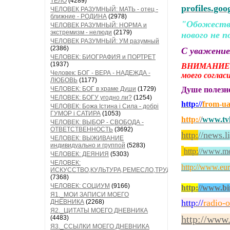
ТЕЛО
(4289)
profiles.go
ЧЕЛОВЕК РАЗУМНЫЙ: МАТЬ - отец -
ближние - РОДИНА
(2978)
"Обожествл
ЧЕЛОВЕК РАЗУМНЫЙ: НОРМА и
экстремизм - нелюди
(2179)
нового не п
ЧЕЛОВЕК РАЗУМНЫЙ: УМ разумный
(2386)
С уважени
ЧЕЛОВЕК: БИОГРАФИЯ и ПОРТРЕТ
(1937)
ВНИМАНИЕ!
Человек: БОГ - ВЕРА - НАДЕЖДА -
моего согла
ЛЮБОВЬ
(1177)
ЧЕЛОВЕК: БОГ в храме Души
(1729)
Душе полез
ЧЕЛОВЕК: БОГУ угодно ли?
(1254)
http://
from-u
ЧЕЛОВЕК: Божа Істина і Сила - добрі
ГУМОР і САТИРА
(1053)
http:/
/
www.tvk
ЧЕЛОВЕК: ВЫБОР - СВОБОДА -
ОТВЕТСТВЕННОСТЬ
(3692)
http:
//news.l
ЧЕЛОВЕК: ВЫЖИВАНИЕ
индивидуально и группой
(5283)
http:
/
/www.med
ЧЕЛОВЕК: ДЕЯНИЯ
(5303)
ЧЕЛОВЕК:
http://www.eur
ИСКУССТВО,КУЛЬТУРА,РЕМЕСЛО,ТРУД
(7368)
ЧЕЛОВЕК: СОЦИУМ
(9166)
http:
//www.bi
Я1._МОИ ЗАПИСИ МОЕГО
http://
radio-
ДНЕВНИКА
(2268)
Я2._ЦИТАТЫ МОЕГО ДНЕВНИКА
http://www
(4483)
Я3._ССЫЛКИ МОЕГО ДНЕВНИКА