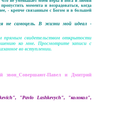
, что не уменьшает моей веры в Бога и любви
ропустить момента и возрадоваться, когда
нее, - крепче связанным с Богом и в большей
я не самоцель. В жизни мой идеал -
им прямым свидетельством открытости
шению ко мне. Просмотрите записи с
азанное во вступлении.
й звон_Совершают-Павел и Дмитрий
ich", "Pavlo Lashkevych", "колокол",