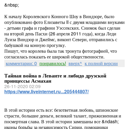
&nbsp;
К началу Королевского Конного Шоу в Виндзоре, было
опубликовано фото Елизаветы II с двумя младшими внуками
- детьми графа и графини Уэссекских. Снимок был сделан
на второй день Пасхи (26 апреля 2011 года), когда Леди
Луиза Виндзор и Джеймс, виконт Северн, отправились с
бабушкой на конную прогулку.
Пишут, что королева была так тронута фотографией, что
согласилась показать ее широкой общественности.
комментарии: 0
понравилось!
вверх^
к полной версии
Тайная война в Леванте и либидо друзской
принцессы Асмахан
26-11-2020 02:09
https://www.liveinternet.ru...205444807/
В этой истории есть все: безответная любовь, шпионские
страсти, большие деньги, великий талант, прижизненная и
посмертная слава. В этой истории замешаны все &ndash;
иконы борьбы за независимость Сирии, помощники