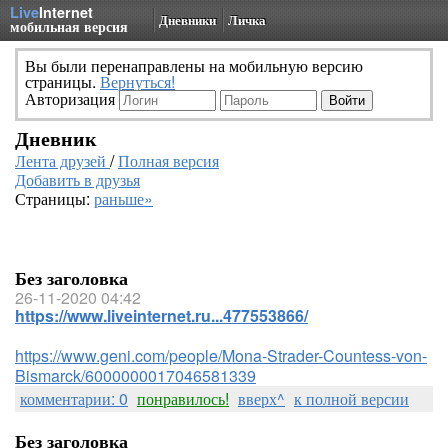
Live
Internet
Дневники
Личка
мобильная версия
Вы были перенаправлены на мобильную версию
страницы.
Вернуться!
Авторизация
Дневник
Лента друзей
/
Полная версия
Добавить в друзья
Страницы:
раньше»
Без заголовка
26-11-2020 04:42
https://www.liveinternet.ru...477553866/
https://www.geni.com/people/Mona-Strader-Countess-von-
Bismarck/6000000017046581339
комментарии: 0
понравилось!
вверх^
к полной версии
Без заголовка