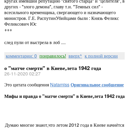
кругах имевший репутацию "святого старца" и "целителя", в
других - "злого демона", главу т.н. "Темных сил" -
всесильного временщика, свергающего и назначающего
министров. Г.Е. РаспутинУбийцами были : Князь Феликс
Феликсович Юс
+++
след пули от выстрела в лоб ....
комментарии: 0
понравилось!
вверх^
к полной версии
о "матче смерти" в Киеве,лета 1942 года
26-11-2020 02:27
Это цитата сообщения
Natamiss
Оригинальное сообщение
Мифы и правда о "матче смерти" в Киеве,лета 1942 года
Думаю многие знают,что летом 2012 года в Киеве начнётся