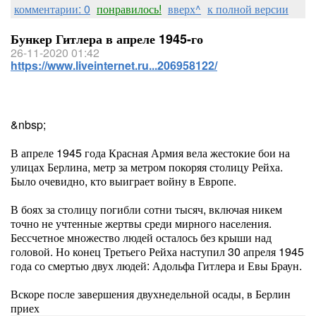
комментарии: 0
понравилось!
вверх^
к полной версии
Бункер Гитлера в апреле 1945-го
26-11-2020 01:42
https://www.liveinternet.ru...206958122/
&nbsp;
В апреле 1945 года Красная Армия вела жестокие бои на
улицах Берлина, метр за метром покоряя столицу Рейха.
Было очевидно, кто выиграет войну в Европе.
В боях за столицу погибли сотни тысяч, включая никем
точно не учтенные жертвы среди мирного населения.
Бессчетное множество людей осталось без крыши над
головой. Но конец Третьего Рейха наступил 30 апреля 1945
года со смертью двух людей: Адольфа Гитлера и Евы Браун.
Вскоре после завершения двухнедельной осады, в Берлин
приех