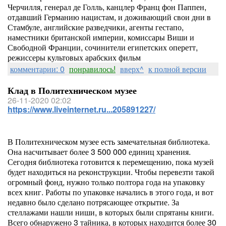
Черчилля, генерал де Голль, канцлер Франц фон Паппен,
отдавший Германию нацистам, и доживающий свои дни в
Стамбуле, английские разведчики, агенты гестапо,
наместники британской империи, комиссары Виши и
Свободной Франции, сочинители египетских оперетт,
режиссеры культовых арабских фильм
комментарии: 0
понравилось!
вверх^
к полной версии
Клад в Политехническом музее
26-11-2020 02:02
https://www.liveinternet.ru...205891227/
В Политехническом музее есть замечательная библиотека.
Она насчитывает более 3 500 000 единиц хранения.
Сегодня библиотека готовится к перемещению, пока музей
будет находиться на реконструкции. Чтобы перевезти такой
огромный фонд, нужно только полтора года на упаковку
всех книг. Работы по упаковке начались в этого года, и вот
недавно было сделано потрясающее открытие. За
стеллажами нашли ниши, в которых были спрятаны книги.
Всего обнаружено 3 тайника, в которых находится более 30