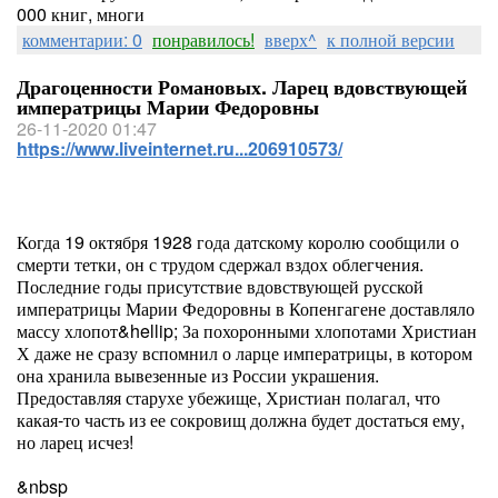
000 книг, многи
комментарии: 0
понравилось!
вверх^
к полной версии
Драгоценности Романовых. Ларец вдовствующей
императрицы Марии Федоровны
26-11-2020 01:47
https://www.liveinternet.ru...206910573/
Когда 19 октября 1928 года датскому королю сообщили о
смерти тетки, он с трудом сдержал вздох облегчения.
Последние годы присутствие вдовствующей русской
императрицы Марии Федоровны в Копенгагене доставляло
массу хлопот&hellip; За похоронными хлопотами Христиан
Х даже не сразу вспомнил о ларце императрицы, в котором
она хранила вывезенные из России украшения.
Предоставляя старухе убежище, Христиан полагал, что
какая-то часть из ее сокровищ должна будет достаться ему,
но ларец исчез!
&nbsp