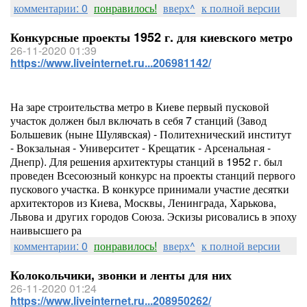
комментарии: 0
понравилось!
вверх^
к полной версии
Конкурсные проекты 1952 г. для киевского метро
26-11-2020 01:39
https://www.liveinternet.ru...206981142/
На заре строительства метро в Киеве первый пусковой
участок должен был включать в себя 7 станций (Завод
Большевик (ныне Шулявская) - Политехнический институт
- Вокзальная - Университет - Крещатик - Арсенальная -
Днепр). Для решения архитектуры станций в 1952 г. был
проведен Всесоюзный конкурс на проекты станций первого
пускового участка. В конкурсе принимали участие десятки
архитекторов из Киева, Москвы, Ленинграда, Харькова,
Львова и других городов Союза. Эскизы рисовались в эпоху
наивысшего ра
комментарии: 0
понравилось!
вверх^
к полной версии
Колокольчики, звонки и ленты для них
26-11-2020 01:24
https://www.liveinternet.ru...208950262/