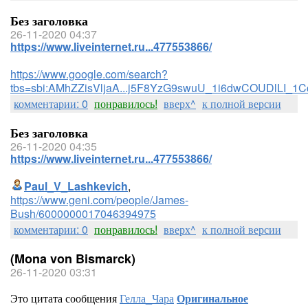
Без заголовка
26-11-2020 04:37
https://www.liveinternet.ru...477553866/
https://www.google.com/search?
tbs=sbi:AMhZZisVljaA...j5F8YzG9swuU_1i6dwCOUDlLI_1
комментарии: 0
понравилось!
вверх^
к полной версии
Без заголовка
26-11-2020 04:35
https://www.liveinternet.ru...477553866/
Paul_V_Lashkevich
,
https://www.geni.com/people/James-
Bush/6000000017046394975
комментарии: 0
понравилось!
вверх^
к полной версии
(Mona von Bismarck)
26-11-2020 03:31
Это цитата сообщения
Гелла_Чара
Оригинальное