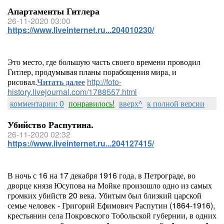
Апартаменты Гитлера
26-11-2020 03:00
https://www.liveinternet.ru...204010230/
Это место, где большую часть своего времени проводил
Гитлер, продумывая планы порабощения мира, и
рисовал.
Читать далее
http://foto-
history.livejournal.com/1788557.html
комментарии: 0
понравилось!
вверх^
к полной версии
Убийство Распутина.
26-11-2020 02:32
https://www.liveinternet.ru...204127415/
В ночь с 16 на 17 декабря 1916 года, в Петрограде, во
дворце князя Юсупова на Мойке произошло одно из самых
громких убийств 20 века. Убитым был близкий царской
семье человек - Григорий Ефимович Распутин (1864-1916),
крестьянин села Покровского Тобольской губернии, в одних