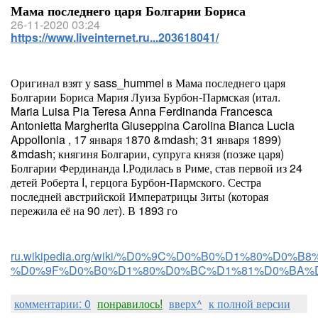
Мама последнего царя Болгарии Бориса
26-11-2020 03:24
https://www.liveinternet.ru...203618041/
Оригинал взят у sass_hummel в Мама последнего царя
Болгарии Бориса Мария Луиза Бурбон-Пармская (итал.
Maria Luisa Pia Teresa Anna Ferdinanda Francesca
Antonietta Margherita Giuseppina Carolina Bianca Lucia
Appollonia , 17 января 1870 &mdash; 31 января 1899)
&mdash; княгиня Болгарии, супруга князя (позже царя)
Болгарии Фердинанда I.Родилась в Риме, став первой из 24
детей Роберта I, герцога Бурбон-Пармского. Сестра
последней австрийской Императрицы Зиты (которая
пережила её на 90 лет). В 1893 го
ru.wikipedia.org/wiki/%D0%9C%D0%B0%D1%80%
%D0%9F%D0%B0%D1%80%D0%BC%D1%81%D0%BA%
комментарии: 0
понравилось!
вверх^
к полной версии