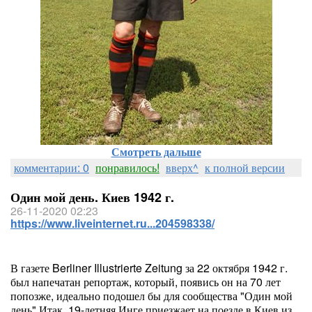
Смотреть дальше
комментарии: 0
понравилось!
вверх^
к полной версии
Один мой день. Киев 1942 г.
26-11-2020 02:23
https://www.liveinternet.ru...204598338/
В газете Berliner Illustrierte Zeitung за 22 октября 1942 г.
был напечатан репортаж, который, появись он на 70 лет
попозже, идеально подошел бы для сообщества "Один мой
день".Итак, 19-летняя Инге приезжает на поезде в Киев из