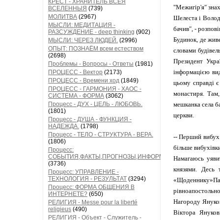
КРЕСТ - ХРАНИТЕЛЬ ВСЕЯ
"Межигір'я" знах
ВСЕЛЕННЫЯ
(739)
МОЛИТВА
(2967)
Шелеста і Волод
МЫСЛИ: МЕДИТАЦИЯ -
бачив", - розпов
РАЗСУЖДЕНИЕ - deep thinking
(902)
Будинок, де живе
МЫСЛИ: ЧЕРЕЗ ЛЮДЕЙ.
(2996)
ОПЫТ: ПОЗНАЁМ всем естеством
словами будівел
(2698)
Президент Укра
Проблемы - Вопросы - Ответы
(1981)
інформацією ви
ПРОЦЕСС - Вектор
(2173)
ПРОЦЕСС - Времени ход
(1849)
цьому справді є
ПРОЦЕСС - ГАРМОНИЯ - ХАОС -
монастиря. Там,
СИСТЕМА - ФОРМА
(3062)
Процесс - ДУХ - ЦЕЛЬ - ЛЮБОВЬ.
мешканка села ба
(1801)
церкви.
Процесс - ДУША - ФУНКЦИЯ -
НАДЕЖДА.
(1798)
Процесс - ТЕЛО - СТРУКТУРА - ВЕРА.
-- Перший вибух 
(1806)
більше вибухівки
Процесс:
СОБЫТИЯ,ФАКТЫ,ПРОГНОЗЫ,ИНФОРМАЦИЯ
Намагаюсь уявит
(3736)
князями. Десь
Процесс: УПРАВЛЕНИЕ -
ТЕХНОЛОГИЯ - РЕЗУЛЬТАТ
(3294)
«Щоденнику»Патр
Процесс: ФОРМА ОБЩЕНИЯ В
рівноапостольно
ИНТЕРНЕТЕ?
(650)
Нагороду Януков
РЕЛИГИЯ - Messe pour la liberté
religieus
(490)
Віктора Януков
РЕЛИГИЯ - Объект - Служитель -