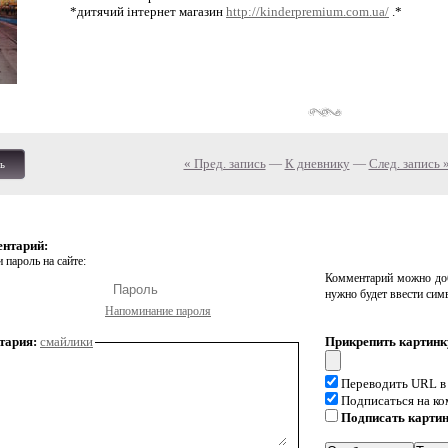
*дитячий інтернет магазин
http://kinderpremium.com.ua/
.*
« Пред. запись
—
К дневнику
—
След. запись 
ь
ентарий:
 пароль на сайте:
Комментарий можно доб
нужно будет ввести сим
Напоминание пароля
тария:
смайлики
Прикрепить картинк
Переводить URL в
Подписаться на к
Подписать карти