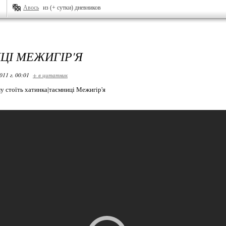
Авось
из (+ сутки) дневников
ЦІ МЕЖИГІР'Я
011 г. 00:01
+ в цитатник
у стоїть хатинка|таємниці Межигір'я