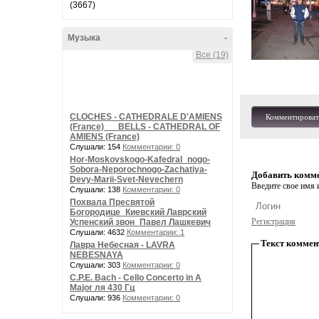
(3667)
Музыка
-
Все (19)
CLOCHES - CATHEDRALE D'AMIENS
Комментироват
(France) __ BELLS - CATHEDRAL OF
AMIENS (France)
Слушали: 154
Комментарии: 0
Hor-Moskovskogo-Kafedral_nogo-
Sobora-Neporochnogo-Zachatiya-
Добавить комм
Devy-Marii-Svet-Nevechern
Введите свое имя и
Слушали: 138
Комментарии: 0
Похвала Пресвятой
Богородице_Киевский Лаврский
Регистрация
Успенский звон_Павел Лашкевич
Слушали: 4632
Комментарии: 1
Текст коммен
Лавра Небесная - LAVRA
NEBESNAYA
Слушали: 303
Комментарии: 0
C.P.E. Bach - Cello Concerto in A
Major ля 430 Гц
Слушали: 936
Комментарии: 0