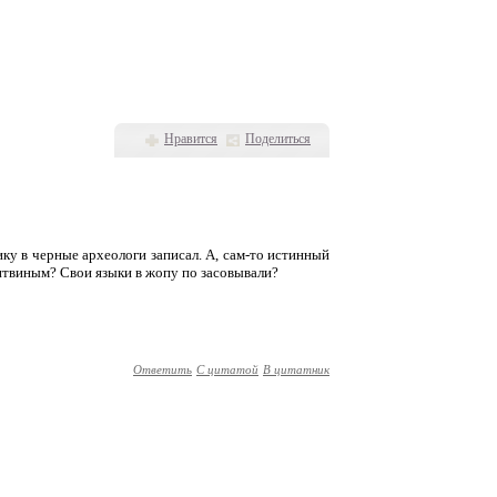
Нравится
Поделиться
ку в черные археологи записал. А, сам-то истинный
итвиным? Свои языки в жопу по засовывали?
Ответить
С цитатой
В цитатник