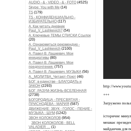
AUDIO - & - VIDEO - & - FOTO
(4525)
Skype: You with Me
(14)
TS
(179)
TS - КОНФИДЕНЦИАЛЬНО -
ИЗБИРАТЕЛЬНО
(117)
А. Как читать дневник
Paul_V_Lashkevich?
(54)
А. Ключевые ТЕМЫ СПИСКИ Ссылок
(20)
А. Ознакомиться рекомендую -
Paul_V_Lashkevich
(2100)
А. Павел В. Лашкевич. Мои
инициативы
(80)
А. Павел В. Лашкевич. Мои
предпочтения.
(757)
А. Павел В. Лашкевич. МУЗЫКА
(56)
А._МОЛИТВА_Читают-Поют
(46)
БОГ: в единстве - БЛАГОДАТЬ и
ЗАКОН
(2293)
http://www.you
БОГ: РАЗУМ-ЖИЗНЬ-ВСЕЛЕННАЯ
+++
(2738)
БОГОРОДИЦА - ПРЕСВЯТАЯ -
Загружено пользо
ПРИСНОДЕВА - МАРИЯ
(587)
ДВИЖЕНИЕ: ЗВУК - ГОЛОС - ПЕНИЕ -
МУЗЫКА - ШУМ
(1242)
історичне минул
ЗВОН КОЛОКОЛОВ
(954)
мешкає президен
ЗВОН КОЛОКОЛОВ - BELL
VALADIER ....
(1)
майданчик для по