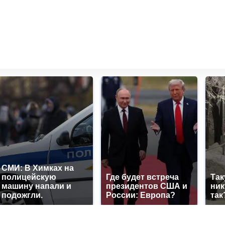
СМИ: В Химках на
полицейскую
Где будет встреча
Так
машину напали и
президентов США и
ник
подожгли.
России: Европа?
так