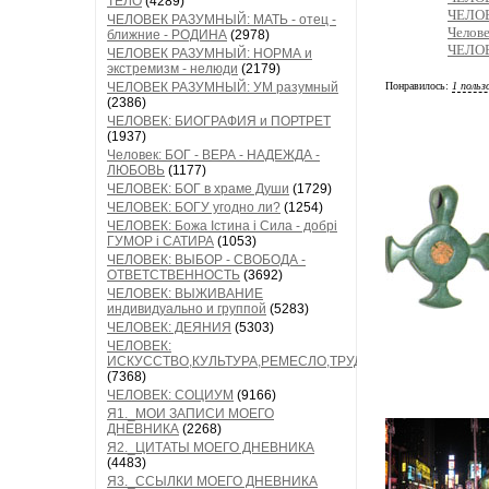
ТЕЛО
(4289)
ЧЕЛОВ
ЧЕЛОВЕК РАЗУМНЫЙ: МАТЬ - отец -
Челов
ближние - РОДИНА
(2978)
ЧЕЛОВ
ЧЕЛОВЕК РАЗУМНЫЙ: НОРМА и
экстремизм - нелюди
(2179)
ЧЕЛОВЕК РАЗУМНЫЙ: УМ разумный
Понравилось:
1 польз
(2386)
ЧЕЛОВЕК: БИОГРАФИЯ и ПОРТРЕТ
(1937)
Человек: БОГ - ВЕРА - НАДЕЖДА -
ЛЮБОВЬ
(1177)
ЧЕЛОВЕК: БОГ в храме Души
(1729)
ЧЕЛОВЕК: БОГУ угодно ли?
(1254)
ЧЕЛОВЕК: Божа Істина і Сила - добрі
ГУМОР і САТИРА
(1053)
ЧЕЛОВЕК: ВЫБОР - СВОБОДА -
ОТВЕТСТВЕННОСТЬ
(3692)
ЧЕЛОВЕК: ВЫЖИВАНИЕ
индивидуально и группой
(5283)
ЧЕЛОВЕК: ДЕЯНИЯ
(5303)
ЧЕЛОВЕК:
ИСКУССТВО,КУЛЬТУРА,РЕМЕСЛО,ТРУД
(7368)
ЧЕЛОВЕК: СОЦИУМ
(9166)
Я1._МОИ ЗАПИСИ МОЕГО
ДНЕВНИКА
(2268)
Я2._ЦИТАТЫ МОЕГО ДНЕВНИКА
(4483)
Я3._ССЫЛКИ МОЕГО ДНЕВНИКА