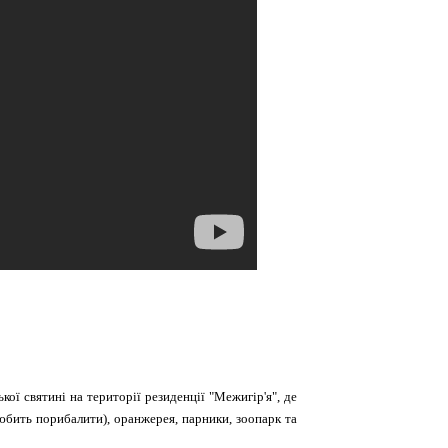
ої святині на території резиденції "Межигір'я", де
юбить порибалити), оранжерея, парники, зоопарк та