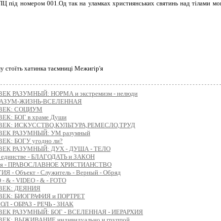
Ц під номером 001.Од так на уламках християнських святинь над тілами мон
у стоїть хатинка таємниці Межигір'я
ЕК РАЗУМНЫЙ: НОРМА и экстремизм - нелюди
 РАЗУМ-ЖИЗНЬ-ВСЕЛЕННАЯ
ВЕК: СОЦИУМ
ЕК: БОГ в храме Души
ВЕК: ИСКУССТВО,КУЛЬТУРА,РЕМЕСЛО,ТРУД
ВЕК РАЗУМНЫЙ: УМ разумный
ЕК: БОГУ угодно ли?
ЕК РАЗУМНЫЙ: ДУХ - ДУША - ТЕЛО
в единстве - БЛАГОДАТЬ и ЗАКОН
ия - ПРАВОСЛАВНОЕ ХРИСТИАНСТВО
Я - Объект - Служитель - Верный - Обряд
- & - VIDEO - & - FOTO
ВЕК: ДЕЯНИЯ
ЕК: БИОГРАФИЯ и ПОРТРЕТ
Л - ОБРАЗ - РЕЧЬ - ЗНАК
ЕК РАЗУМНЫЙ: БОГ - ВСЕЛЕННАЯ - ИЕРАРХИЯ
ЕК: ВЫЖИВАНИЕ индивидуально и группой