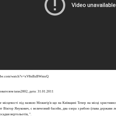
tube.com/watch?v=xV8nBzBWmxQ
вателем taras2802, дата: 31.01.2011
е місцевості під назвою Межигір'я що на Київщині Тепер на місці християнськ
т Віктор Янукович, є величезний басейн, два озера з рибою (глава держави л
садки вертольотів, ".