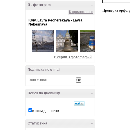
Я - фотограф
-
Проверка орфог
К приложению
Kyiv. Lavra Pecherskaya - Lavra
Nebesnaya
В серии 3 фотографий
Подписка по e-mail
-
Поиск по дневнику
-
в этом дневнике
Статистика
-