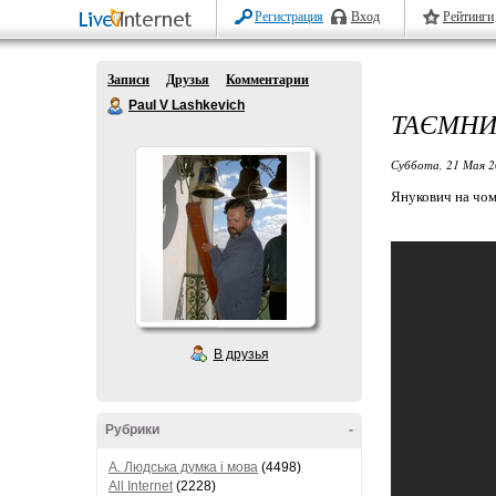
Регистрация
Вход
Рейтинги
Записи
Друзья
Комментарии
Paul V Lashkevich
ТАЄМНИ
Суббота, 21 Мая 2
Янукович на чом
В друзья
Рубрики
-
A. Людська думка і мова
(4498)
All Internet
(2228)