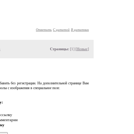
Ответить
С цитатой
В цитатник
»
Страницы:
[1] [
Новые
]
авить без регистрации. На дополнительной странице Вам
волы с изображения в специальное поле.
у:
 ссылку
омментарии
нку