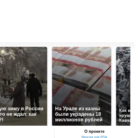
ую зиму в России
На Урале из казны
Как выг
то не ждал: как
были украдены 18
крушени
?!
миллионов рублей
Кавказе
О проекте
Версия для PDA