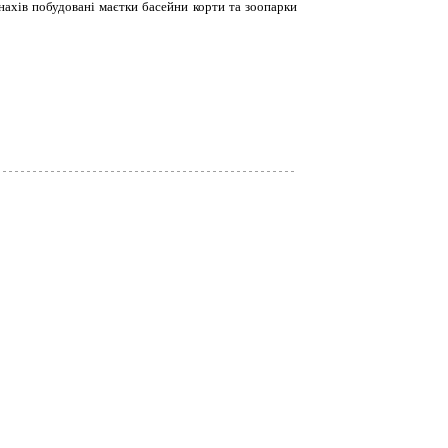
ахів побудовані маєтки басейни корти та зоопарки