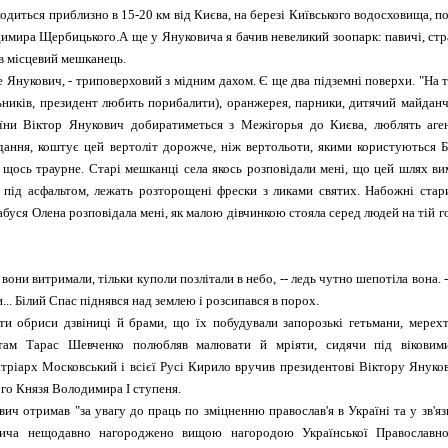
одиться приблизно в 15-20 км від Києва, на березі Київського водосховища, п
имира Щербицького.А ще у Януковича я бачив невеликий зоопарк: павичі, страус
ів місцевий мешканець.
 Янукович, - триповерховий з мідним дахом. Є ще два підземні поверхи. "На т
ьників, президент любить порибалити), оранжерея, парники, дитячий майданчи
їни Віктор Янукович добиратиметься з Межігорья до Києва, люблять аген
дання, коштує цей вертоліт дорожче, ніж вертольоти, якими користуються 
 щось траурне. Старі мешканці села якось розповідали мені, що цей шлях ви
 під асфальтом, лежать розторощені фрески з ликами святих. Набожні стар
буся Олена розповідала мені, як малою дівчинкою стояла серед людей на тій г
вони витримали, тільки куполи позлітали в небо, -- ледь чутно шепотіла вона. 
... Білий Спас піднявся над землею і розсипався в порох.
и обриси дзвіниці й брами, що їх побудували запорозькі гетьмани, мерехт
 там Тарас Шевченко полюбляв малювати й мріяти, сидячи під віковим
іарх Московський і всієї Русі Кирило вручив президентові Віктору Януков
го Князя Володимира I ступеня.
ич отримав "за увагу до праць по зміцненню православ'я в Україні та у зв'я
ича нещодавно нагороджено вищою нагородою Української Православної