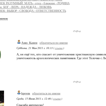
ЕК РАЗУМНЫЙ: МАТЬ - отец - ближние - РОДИНА
ек: БОГ - ВЕРА - НАДЕЖДА - ЛЮБОВЬ
ЕК: ВЫБОР - СВОБОДА - ОТВЕТСТВЕННОСТЬ
ователю
Азиз_Каюм
обратиться по имени
Суббота, 21 Мая 2011 г. 10:33 (
ссылка
)
А, он ещё тех, кто спасает от уничтожения христианскую символи
уничтожитель археологических памятников. Где этот Толочко с Л
kprem
обратиться по имени
Среда, 15 Июня 2011 г. 12:46 (
ссылка
)
Спасибо интересно!