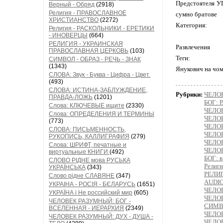
Предстоятеля УП
Верный - Обряд
(2918)
Религия - ПРАВОСЛАВНОЕ
сумно братове
ХРИСТИАНСТВО
(2272)
Категория:
Религия - РАСКОЛЬНИКИ - ЕРЕТИКИ
- ИНОВЕРЦЫ
(664)
РЕЛИГИЯ - УКРАИНСКАЯ
Развлечения
ПРАВОСЛАВНАЯ ЦЕРКОВЬ
(103)
Теги:
СИМВОЛ - ОБРАЗ - РЕЧЬ - ЗНАК
(1343)
Янукович на чом
СЛОВА: Звук - Буква - Цифра - Цвет.
(493)
СЛОВА: ИСТИНА-ЗАБЛУЖДЕНИЕ,
Рубрики:
ЧЕЛОВ
ПРАВДА-ЛОЖЬ
(1201)
БОГ:
Слова: КЛЮЧЕВЫЕ ищите
(2330)
ЧЕЛО
Слова: ОПРЕДЕЛЕНИЯ И ТЕРМИНЫ
ЧЕЛОВ
(773)
ЧЕЛО
СЛОВА: ПИСЬМЕННОСТЬ,
ЧЕЛО
РУКОПИСЬ, КАЛЛИГРАФИЯ
(279)
ЧЕЛОВ
Слова: ШРИФТ, печатные и
ЧЕЛОВ
виртуальные КНИГИ
(492)
БОГ: 
СЛОВО РІДНЕ мова РУСЬКА
Религ
УКРАЇНСЬКА
(343)
РЕЛИГИ
Слово рідне СЛАВЯНЕ
(347)
AUDIO 
УКРАІНА - РОСІЯ - БЄЛАРУСЬ
(1651)
ЧЕЛО
УКРАЇНА і Не российский мир
(605)
ЧЕЛОВ
ЧЕЛОВЕК РАЗУМНЫЙ: БОГ -
СИМВО
ВСЕЛЕННАЯ - ИЕРАРХИЯ
(2349)
ЧЕЛОВ
ЧЕЛОВЕК РАЗУМНЫЙ: ДУХ - ДУША -
ЧЕЛОВ