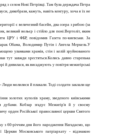
оряд з селом Нові Петрівці. Там була держдача Петра
и, дикобрази, кажуть, навіть кенгуру, хоча я їх не
ериторії є величезний басейн, два озера з рибою (за
к, великий вольєр і стійло для поні.Вертоліт, яким
ти ЦРУ і ФБР, повідомив Газета по-киевськи. За
Барак Обама, Володимир Путін і Ангела Меркель.У
мощено уламками храмів, стін і келій зруйнованого
ики тут завжди хрестяться.Колись давно старенька
орі й дивилася, як висаджують у повітря межигірські
-- Люди молилися й плакали. Тоді солдати заклали ще
іння золотих куполів храму, зведеного київськими
и дубами. Кобзар згадує Межигір'я й у своєму
ичу орден Російської православної церкви Святого
зку з 60-річчям дня його народження Нагадаємо, що
 Церкви Московського патріархату - відзнакою