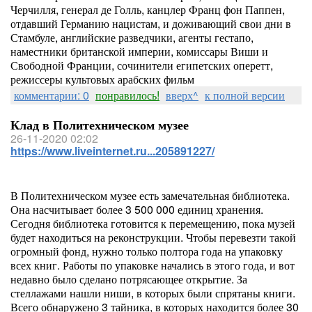
Черчилля, генерал де Голль, канцлер Франц фон Паппен,
отдавший Германию нацистам, и доживающий свои дни в
Стамбуле, английские разведчики, агенты гестапо,
наместники британской империи, комиссары Виши и
Свободной Франции, сочинители египетских оперетт,
режиссеры культовых арабских фильм
комментарии: 0
понравилось!
вверх^
к полной версии
Клад в Политехническом музее
26-11-2020 02:02
https://www.liveinternet.ru...205891227/
В Политехническом музее есть замечательная библиотека.
Она насчитывает более 3 500 000 единиц хранения.
Сегодня библиотека готовится к перемещению, пока музей
будет находиться на реконструкции. Чтобы перевезти такой
огромный фонд, нужно только полтора года на упаковку
всех книг. Работы по упаковке начались в этого года, и вот
недавно было сделано потрясающее открытие. За
стеллажами нашли ниши, в которых были спрятаны книги.
Всего обнаружено 3 тайника, в которых находится более 30