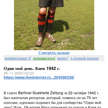
Смотреть дальше
комментарии: 0
понравилось!
вверх^
к полной версии
Один мой день. Киев 1942 г.
26-11-2020 02:23
https://www.liveinternet.ru...204598338/
В газете Berliner Illustrierte Zeitung за 22 октября 1942 г.
был напечатан репортаж, который, появись он на 70 лет
попозже, идеально подошел бы для сообщества "Один мой
день".Итак, 19-летняя Инге приезжает на поезде в Киев из