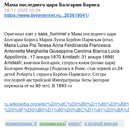
Мама последнего царя Болгарии Бориса
26-11-2020 03:24
https://www.liveinternet.ru...203618041/
Оригинал взят у sass_hummel в Мама последнего царя
Болгарии Бориса Мария Луиза Бурбон-Пармская (итал.
Maria Luisa Pia Teresa Anna Ferdinanda Francesca
Antonietta Margherita Giuseppina Carolina Bianca Lucia
Appollonia , 17 января 1870 &mdash; 31 января 1899)
&mdash; княгиня Болгарии, супруга князя (позже царя)
Болгарии Фердинанда I.Родилась в Риме, став первой из 24
детей Роберта I, герцога Бурбон-Пармского. Сестра
последней австрийской Императрицы Зиты (которая
пережила её на 90 лет). В 1893 го
ru.wikipedia.org/wiki/%D0%9C%D0%B0%D1%80%
%D0%9F%D0%B0%D1%80%D0%BC%D1%81%D0%BA%
комментарии: 0
понравилось!
вверх^
к полной версии