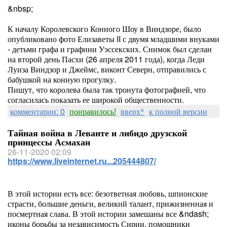
&nbsp;
К началу Королевского Конного Шоу в Виндзоре, было
опубликовано фото Елизаветы II с двумя младшими внуками
- детьми графа и графини Уэссекских. Снимок был сделан
на второй день Пасхи (26 апреля 2011 года), когда Леди
Луиза Виндзор и Джеймс, виконт Северн, отправились с
бабушкой на конную прогулку.
Пишут, что королева была так тронута фотографией, что
согласилась показать ее широкой общественности.
комментарии: 0
понравилось!
вверх^
к полной версии
Тайная война в Леванте и либидо друзской
принцессы Асмахан
26-11-2020 02:09
https://www.liveinternet.ru...205444807/
В этой истории есть все: безответная любовь, шпионские
страсти, большие деньги, великий талант, прижизненная и
посмертная слава. В этой истории замешаны все &ndash;
иконы борьбы за независимость Сирии, помощники