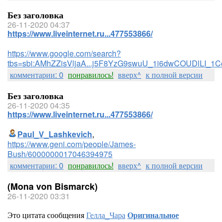
Без заголовка
26-11-2020 04:37
https://www.liveinternet.ru...477553866/
https://www.google.com/search?
tbs=sbi:AMhZZisVljaA...j5F8YzG9swuU_1i6dwCOUDlLI_1
комментарии: 0
понравилось!
вверх^
к полной версии
Без заголовка
26-11-2020 04:35
https://www.liveinternet.ru...477553866/
Paul_V_Lashkevich
,
https://www.geni.com/people/James-
Bush/6000000017046394975
комментарии: 0
понравилось!
вверх^
к полной версии
(Mona von Bismarck)
26-11-2020 03:31
Это цитата сообщения
Гелла_Чара
Оригинальное