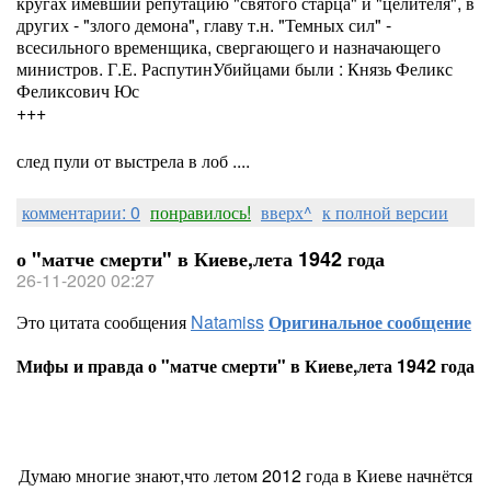
кругах имевший репутацию "святого старца" и "целителя", в
других - "злого демона", главу т.н. "Темных сил" -
всесильного временщика, свергающего и назначающего
министров. Г.Е. РаспутинУбийцами были : Князь Феликс
Феликсович Юс
+++
след пули от выстрела в лоб ....
комментарии: 0
понравилось!
вверх^
к полной версии
о "матче смерти" в Киеве,лета 1942 года
26-11-2020 02:27
Это цитата сообщения
Natamiss
Оригинальное сообщение
Мифы и правда о "матче смерти" в Киеве,лета 1942 года
Думаю многие знают,что летом 2012 года в Киеве начнётся