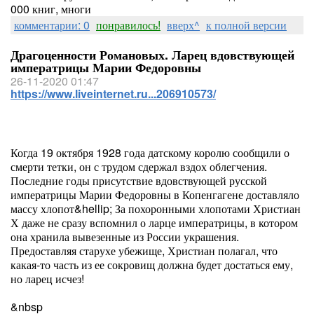
000 книг, многи
комментарии: 0
понравилось!
вверх^
к полной версии
Драгоценности Романовых. Ларец вдовствующей
императрицы Марии Федоровны
26-11-2020 01:47
https://www.liveinternet.ru...206910573/
Когда 19 октября 1928 года датскому королю сообщили о
смерти тетки, он с трудом сдержал вздох облегчения.
Последние годы присутствие вдовствующей русской
императрицы Марии Федоровны в Копенгагене доставляло
массу хлопот&hellip; За похоронными хлопотами Христиан
Х даже не сразу вспомнил о ларце императрицы, в котором
она хранила вывезенные из России украшения.
Предоставляя старухе убежище, Христиан полагал, что
какая-то часть из ее сокровищ должна будет достаться ему,
но ларец исчез!
&nbsp