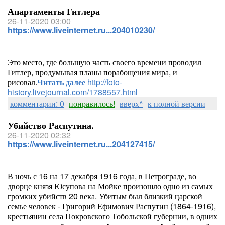
Апартаменты Гитлера
26-11-2020 03:00
https://www.liveinternet.ru...204010230/
Это место, где большую часть своего времени проводил
Гитлер, продумывая планы порабощения мира, и
рисовал.
Читать далее
http://foto-
history.livejournal.com/1788557.html
комментарии: 0
понравилось!
вверх^
к полной версии
Убийство Распутина.
26-11-2020 02:32
https://www.liveinternet.ru...204127415/
В ночь с 16 на 17 декабря 1916 года, в Петрограде, во
дворце князя Юсупова на Мойке произошло одно из самых
громких убийств 20 века. Убитым был близкий царской
семье человек - Григорий Ефимович Распутин (1864-1916),
крестьянин села Покровского Тобольской губернии, в одних