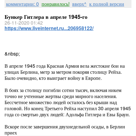
комментарии: 0
понравилось!
вверх^
к полной версии
Бункер Гитлера в апреле 1945-го
26-11-2020 01:42
https://www.liveinternet.ru...206958122/
&nbsp;
В апреле 1945 года Красная Армия вела жестокие бои на
улицах Берлина, метр за метром покоряя столицу Рейха.
Было очевидно, кто выиграет войну в Европе.
В боях за столицу погибли сотни тысяч, включая никем
точно не учтенные жертвы среди мирного населения.
Бессчетное множество людей осталось без крыши над
головой. Но конец Третьего Рейха наступил 30 апреля 1945
года со смертью двух людей: Адольфа Гитлера и Евы Браун.
Вскоре после завершения двухнедельной осады, в Берлин
приех