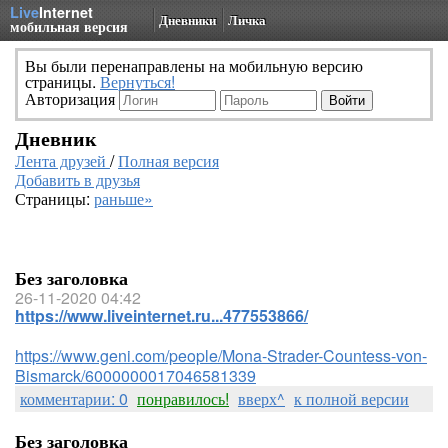
Live
Internet
Дневники
Личка
мобильная версия
Вы были перенаправлены на мобильную версию
страницы.
Вернуться!
Авторизация
Дневник
Лента друзей
/
Полная версия
Добавить в друзья
Страницы:
раньше»
Без заголовка
26-11-2020 04:42
https://www.liveinternet.ru...477553866/
https://www.geni.com/people/Mona-Strader-Countess-von-
Bismarck/6000000017046581339
комментарии: 0
понравилось!
вверх^
к полной версии
Без заголовка