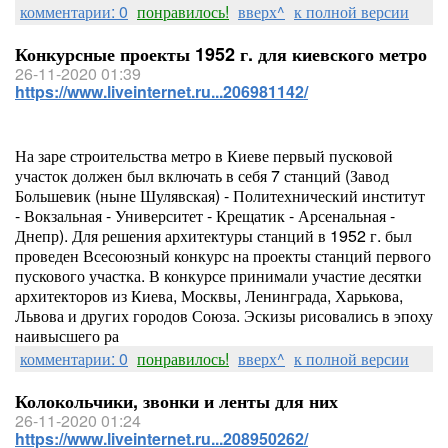
комментарии: 0
понравилось!
вверх^
к полной версии
Конкурсные проекты 1952 г. для киевского метро
26-11-2020 01:39
https://www.liveinternet.ru...206981142/
На заре строительства метро в Киеве первый пусковой
участок должен был включать в себя 7 станций (Завод
Большевик (ныне Шулявская) - Политехнический институт
- Вокзальная - Университет - Крещатик - Арсенальная -
Днепр). Для решения архитектуры станций в 1952 г. был
проведен Всесоюзный конкурс на проекты станций первого
пускового участка. В конкурсе принимали участие десятки
архитекторов из Киева, Москвы, Ленинграда, Харькова,
Львова и других городов Союза. Эскизы рисовались в эпоху
наивысшего ра
комментарии: 0
понравилось!
вверх^
к полной версии
Колокольчики, звонки и ленты для них
26-11-2020 01:24
https://www.liveinternet.ru...208950262/