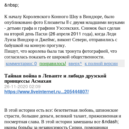
&nbsp;
К началу Королевского Конного Шоу в Виндзоре, было
опубликовано фото Елизаветы II с двумя младшими внуками
- детьми графа и графини Уэссекских. Снимок был сделан
на второй день Пасхи (26 апреля 2011 года), когда Леди
Луиза Виндзор и Джеймс, виконт Северн, отправились с
бабушкой на конную прогулку.
Пишут, что королева была так тронута фотографией, что
согласилась показать ее широкой общественности.
комментарии: 0
понравилось!
вверх^
к полной версии
Тайная война в Леванте и либидо друзской
принцессы Асмахан
26-11-2020 02:09
https://www.liveinternet.ru...205444807/
В этой истории есть все: безответная любовь, шпионские
страсти, большие деньги, великий талант, прижизненная и
посмертная слава. В этой истории замешаны все &ndash;
иконы борьбы за независимость Сирии, помощники