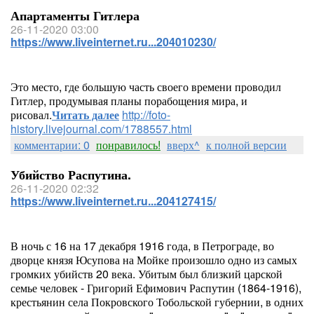
Апартаменты Гитлера
26-11-2020 03:00
https://www.liveinternet.ru...204010230/
Это место, где большую часть своего времени проводил
Гитлер, продумывая планы порабощения мира, и
рисовал.
Читать далее
http://foto-
history.livejournal.com/1788557.html
комментарии: 0
понравилось!
вверх^
к полной версии
Убийство Распутина.
26-11-2020 02:32
https://www.liveinternet.ru...204127415/
В ночь с 16 на 17 декабря 1916 года, в Петрограде, во
дворце князя Юсупова на Мойке произошло одно из самых
громких убийств 20 века. Убитым был близкий царской
семье человек - Григорий Ефимович Распутин (1864-1916),
крестьянин села Покровского Тобольской губернии, в одних