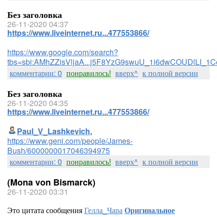
Без заголовка
26-11-2020 04:37
https://www.liveinternet.ru...477553866/
https://www.google.com/search?
tbs=sbi:AMhZZisVljaA...j5F8YzG9swuU_1i6dwCOUDlLI_1
комментарии: 0
понравилось!
вверх^
к полной версии
Без заголовка
26-11-2020 04:35
https://www.liveinternet.ru...477553866/
Paul_V_Lashkevich
,
https://www.geni.com/people/James-
Bush/6000000017046394975
комментарии: 0
понравилось!
вверх^
к полной версии
(Mona von Bismarck)
26-11-2020 03:31
Это цитата сообщения
Гелла_Чара
Оригинальное