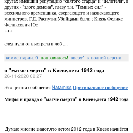
кругах имевший репутацию "святого старца" и "целителя", в
других - "злого демона", главу т.н. "Темных сил" -
всесильного временщика, свергающего и назначающего
министров. Г.Е. РаспутинУбийцами были : Князь Феликс
Феликсович Юс
+++
след пули от выстрела в лоб ....
комментарии: 0
понравилось!
вверх^
к полной версии
о "матче смерти" в Киеве,лета 1942 года
26-11-2020 02:27
Это цитата сообщения
Natamiss
Оригинальное сообщение
Мифы и правда о "матче смерти" в Киеве,лета 1942 года
Думаю многие знают,что летом 2012 года в Киеве начнётся