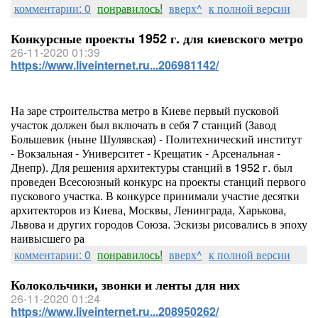
комментарии: 0
понравилось!
вверх^
к полной версии
Конкурсные проекты 1952 г. для киевского метро
26-11-2020 01:39
https://www.liveinternet.ru...206981142/
На заре строительства метро в Киеве первый пусковой
участок должен был включать в себя 7 станций (Завод
Большевик (ныне Шулявская) - Политехнический институт
- Вокзальная - Университет - Крещатик - Арсенальная -
Днепр). Для решения архитектуры станций в 1952 г. был
проведен Всесоюзный конкурс на проекты станций первого
пускового участка. В конкурсе принимали участие десятки
архитекторов из Киева, Москвы, Ленинграда, Харькова,
Львова и других городов Союза. Эскизы рисовались в эпоху
наивысшего ра
комментарии: 0
понравилось!
вверх^
к полной версии
Колокольчики, звонки и ленты для них
26-11-2020 01:24
https://www.liveinternet.ru...208950262/