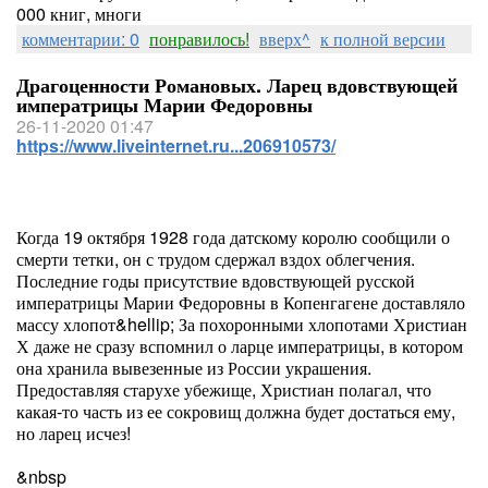
000 книг, многи
комментарии: 0
понравилось!
вверх^
к полной версии
Драгоценности Романовых. Ларец вдовствующей
императрицы Марии Федоровны
26-11-2020 01:47
https://www.liveinternet.ru...206910573/
Когда 19 октября 1928 года датскому королю сообщили о
смерти тетки, он с трудом сдержал вздох облегчения.
Последние годы присутствие вдовствующей русской
императрицы Марии Федоровны в Копенгагене доставляло
массу хлопот&hellip; За похоронными хлопотами Христиан
Х даже не сразу вспомнил о ларце императрицы, в котором
она хранила вывезенные из России украшения.
Предоставляя старухе убежище, Христиан полагал, что
какая-то часть из ее сокровищ должна будет достаться ему,
но ларец исчез!
&nbsp