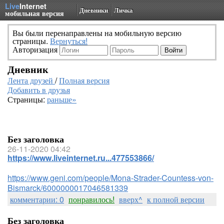
Live
Internet
Дневники
Личка
мобильная версия
Вы были перенаправлены на мобильную версию
страницы.
Вернуться!
Авторизация
Дневник
Лента друзей
/
Полная версия
Добавить в друзья
Страницы:
раньше»
Без заголовка
26-11-2020 04:42
https://www.liveinternet.ru...477553866/
https://www.geni.com/people/Mona-Strader-Countess-von-
Bismarck/6000000017046581339
комментарии: 0
понравилось!
вверх^
к полной версии
Без заголовка