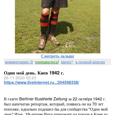
Смотреть дальше
комментарии: 0
понравилось!
вверх^
к полной версии
Один мой день. Киев 1942 г.
26-11-2020 02:23
https://www.liveinternet.ru...204598338/
В газете Berliner Illustrierte Zeitung за 22 октября 1942 г.
был напечатан репортаж, который, появись он на 70 лет
попозже, идеально подошел бы для сообщества "Один мой
день".Итак, 19-летняя Инге приезжает на поезде в Киев из