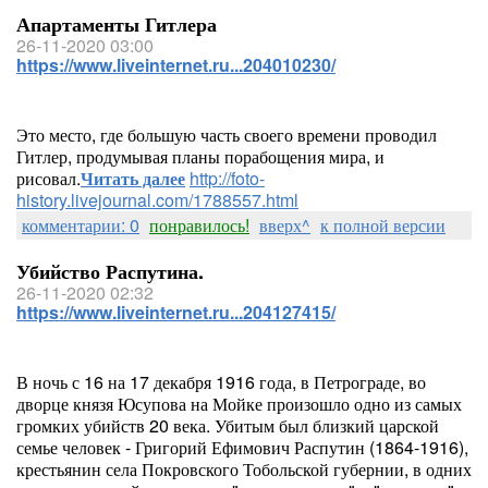
Апартаменты Гитлера
26-11-2020 03:00
https://www.liveinternet.ru...204010230/
Это место, где большую часть своего времени проводил
Гитлер, продумывая планы порабощения мира, и
рисовал.
Читать далее
http://foto-
history.livejournal.com/1788557.html
комментарии: 0
понравилось!
вверх^
к полной версии
Убийство Распутина.
26-11-2020 02:32
https://www.liveinternet.ru...204127415/
В ночь с 16 на 17 декабря 1916 года, в Петрограде, во
дворце князя Юсупова на Мойке произошло одно из самых
громких убийств 20 века. Убитым был близкий царской
семье человек - Григорий Ефимович Распутин (1864-1916),
крестьянин села Покровского Тобольской губернии, в одних