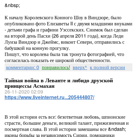
&nbsp;
К началу Королевского Конного Шоу в Виндзоре, было
опубликовано фото Елизаветы II с двумя младшими внуками
- детьми графа и графини Уэссекских. Снимок был сделан
на второй день Пасхи (26 апреля 2011 года), когда Леди
Луиза Виндзор и Джеймс, виконт Северн, отправились с
бабушкой на конную прогулку.
Пишут, что королева была так тронута фотографией, что
согласилась показать ее широкой общественности.
комментарии: 0
понравилось!
вверх^
к полной версии
Тайная война в Леванте и либидо друзской
принцессы Асмахан
26-11-2020 02:09
https://www.liveinternet.ru...205444807/
В этой истории есть все: безответная любовь, шпионские
страсти, большие деньги, великий талант, прижизненная и
посмертная слава. В этой истории замешаны все &ndash;
иконы борьбы за независимость Сирии, помощники