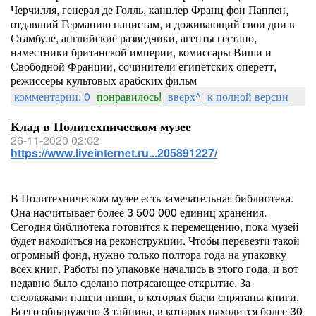
Черчилля, генерал де Голль, канцлер Франц фон Паппен,
отдавший Германию нацистам, и доживающий свои дни в
Стамбуле, английские разведчики, агенты гестапо,
наместники британской империи, комиссары Виши и
Свободной Франции, сочинители египетских оперетт,
режиссеры культовых арабских фильм
комментарии: 0
понравилось!
вверх^
к полной версии
Клад в Политехническом музее
26-11-2020 02:02
https://www.liveinternet.ru...205891227/
В Политехническом музее есть замечательная библиотека.
Она насчитывает более 3 500 000 единиц хранения.
Сегодня библиотека готовится к перемещению, пока музей
будет находиться на реконструкции. Чтобы перевезти такой
огромный фонд, нужно только полтора года на упаковку
всех книг. Работы по упаковке начались в этого года, и вот
недавно было сделано потрясающее открытие. За
стеллажами нашли ниши, в которых были спрятаны книги.
Всего обнаружено 3 тайника, в которых находится более 30