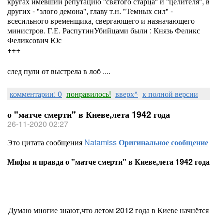
кругах имевший репутацию "святого старца" и "целителя", в
других - "злого демона", главу т.н. "Темных сил" -
всесильного временщика, свергающего и назначающего
министров. Г.Е. РаспутинУбийцами были : Князь Феликс
Феликсович Юс
+++
след пули от выстрела в лоб ....
комментарии: 0
понравилось!
вверх^
к полной версии
о "матче смерти" в Киеве,лета 1942 года
26-11-2020 02:27
Это цитата сообщения
Natamiss
Оригинальное сообщение
Мифы и правда о "матче смерти" в Киеве,лета 1942 года
Думаю многие знают,что летом 2012 года в Киеве начнётся