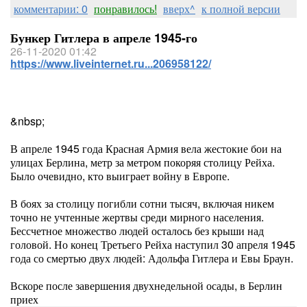
комментарии: 0
понравилось!
вверх^
к полной версии
Бункер Гитлера в апреле 1945-го
26-11-2020 01:42
https://www.liveinternet.ru...206958122/
&nbsp;
В апреле 1945 года Красная Армия вела жестокие бои на
улицах Берлина, метр за метром покоряя столицу Рейха.
Было очевидно, кто выиграет войну в Европе.
В боях за столицу погибли сотни тысяч, включая никем
точно не учтенные жертвы среди мирного населения.
Бессчетное множество людей осталось без крыши над
головой. Но конец Третьего Рейха наступил 30 апреля 1945
года со смертью двух людей: Адольфа Гитлера и Евы Браун.
Вскоре после завершения двухнедельной осады, в Берлин
приех