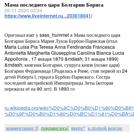
Мама последнего царя Болгарии Бориса
26-11-2020 03:24
https://www.liveinternet.ru...203618041/
Оригинал взят у sass_hummel в Мама последнего царя
Болгарии Бориса Мария Луиза Бурбон-Пармская (итал.
Maria Luisa Pia Teresa Anna Ferdinanda Francesca
Antonietta Margherita Giuseppina Carolina Bianca Lucia
Appollonia , 17 января 1870 &mdash; 31 января 1899)
&mdash; княгиня Болгарии, супруга князя (позже царя)
Болгарии Фердинанда I.Родилась в Риме, став первой из 24
детей Роберта I, герцога Бурбон-Пармского. Сестра
последней австрийской Императрицы Зиты (которая
пережила её на 90 лет). В 1893 го
ru.wikipedia.org/wiki/%D0%9C%D0%B0%D1%80%
%D0%9F%D0%B0%D1%80%D0%BC%D1%81%D0%BA%
комментарии: 0
понравилось!
вверх^
к полной версии