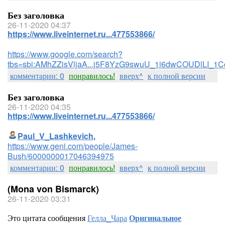
Без заголовка
26-11-2020 04:37
https://www.liveinternet.ru...477553866/
https://www.google.com/search?
tbs=sbi:AMhZZisVljaA...j5F8YzG9swuU_1i6dwCOUDlLI_1
комментарии: 0
понравилось!
вверх^
к полной версии
Без заголовка
26-11-2020 04:35
https://www.liveinternet.ru...477553866/
Paul_V_Lashkevich
,
https://www.geni.com/people/James-
Bush/6000000017046394975
комментарии: 0
понравилось!
вверх^
к полной версии
(Mona von Bismarck)
26-11-2020 03:31
Это цитата сообщения
Гелла_Чара
Оригинальное