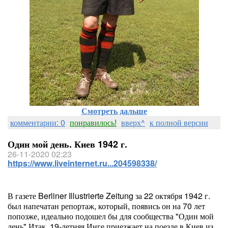
Смотреть дальше
комментарии: 0
понравилось!
вверх^
к полной версии
Один мой день. Киев 1942 г.
26-11-2020 02:23
https://www.liveinternet.ru...204598338/
В газете Berliner Illustrierte Zeitung за 22 октября 1942 г.
был напечатан репортаж, который, появись он на 70 лет
попозже, идеально подошел бы для сообщества "Один мой
день".Итак, 19-летняя Инге приезжает на поезде в Киев из