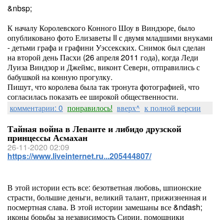
&nbsp;
К началу Королевского Конного Шоу в Виндзоре, было
опубликовано фото Елизаветы II с двумя младшими внуками
- детьми графа и графини Уэссекских. Снимок был сделан
на второй день Пасхи (26 апреля 2011 года), когда Леди
Луиза Виндзор и Джеймс, виконт Северн, отправились с
бабушкой на конную прогулку.
Пишут, что королева была так тронута фотографией, что
согласилась показать ее широкой общественности.
комментарии: 0
понравилось!
вверх^
к полной версии
Тайная война в Леванте и либидо друзской
принцессы Асмахан
26-11-2020 02:09
https://www.liveinternet.ru...205444807/
В этой истории есть все: безответная любовь, шпионские
страсти, большие деньги, великий талант, прижизненная и
посмертная слава. В этой истории замешаны все &ndash;
иконы борьбы за независимость Сирии, помощники