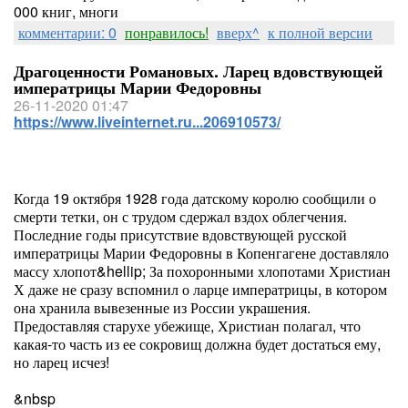
000 книг, многи
комментарии: 0
понравилось!
вверх^
к полной версии
Драгоценности Романовых. Ларец вдовствующей
императрицы Марии Федоровны
26-11-2020 01:47
https://www.liveinternet.ru...206910573/
Когда 19 октября 1928 года датскому королю сообщили о
смерти тетки, он с трудом сдержал вздох облегчения.
Последние годы присутствие вдовствующей русской
императрицы Марии Федоровны в Копенгагене доставляло
массу хлопот&hellip; За похоронными хлопотами Христиан
Х даже не сразу вспомнил о ларце императрицы, в котором
она хранила вывезенные из России украшения.
Предоставляя старухе убежище, Христиан полагал, что
какая-то часть из ее сокровищ должна будет достаться ему,
но ларец исчез!
&nbsp