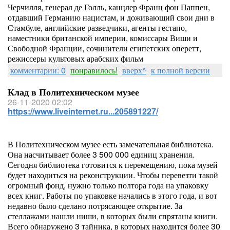
Черчилля, генерал де Голль, канцлер Франц фон Паппен,
отдавший Германию нацистам, и доживающий свои дни в
Стамбуле, английские разведчики, агенты гестапо,
наместники британской империи, комиссары Виши и
Свободной Франции, сочинители египетских оперетт,
режиссеры культовых арабских фильм
комментарии: 0
понравилось!
вверх^
к полной версии
Клад в Политехническом музее
26-11-2020 02:02
https://www.liveinternet.ru...205891227/
В Политехническом музее есть замечательная библиотека.
Она насчитывает более 3 500 000 единиц хранения.
Сегодня библиотека готовится к перемещению, пока музей
будет находиться на реконструкции. Чтобы перевезти такой
огромный фонд, нужно только полтора года на упаковку
всех книг. Работы по упаковке начались в этого года, и вот
недавно было сделано потрясающее открытие. За
стеллажами нашли ниши, в которых были спрятаны книги.
Всего обнаружено 3 тайника, в которых находится более 30