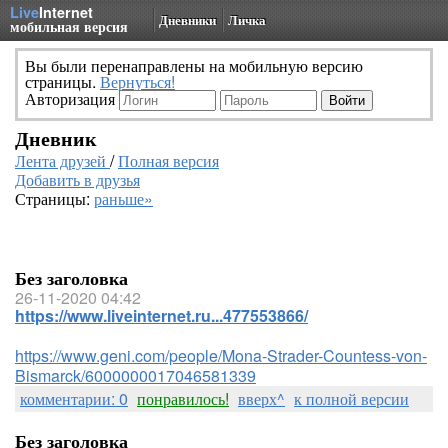
Live
Internet
Дневники
Личка
мобильная версия
Вы были перенаправлены на мобильную версию
страницы.
Вернуться!
Авторизация
Дневник
Лента друзей
/
Полная версия
Добавить в друзья
Страницы:
раньше»
Без заголовка
26-11-2020 04:42
https://www.liveinternet.ru...477553866/
https://www.geni.com/people/Mona-Strader-Countess-von-
Bismarck/6000000017046581339
комментарии: 0
понравилось!
вверх^
к полной версии
Без заголовка