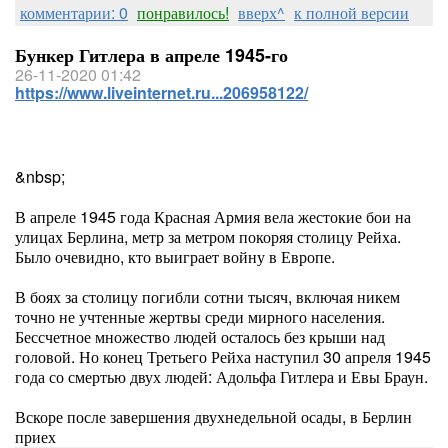
комментарии: 0
понравилось!
вверх^
к полной версии
Бункер Гитлера в апреле 1945-го
26-11-2020 01:42
https://www.liveinternet.ru...206958122/
&nbsp;
В апреле 1945 года Красная Армия вела жестокие бои на
улицах Берлина, метр за метром покоряя столицу Рейха.
Было очевидно, кто выиграет войну в Европе.
В боях за столицу погибли сотни тысяч, включая никем
точно не учтенные жертвы среди мирного населения.
Бессчетное множество людей осталось без крыши над
головой. Но конец Третьего Рейха наступил 30 апреля 1945
года со смертью двух людей: Адольфа Гитлера и Евы Браун.
Вскоре после завершения двухнедельной осады, в Берлин
приех