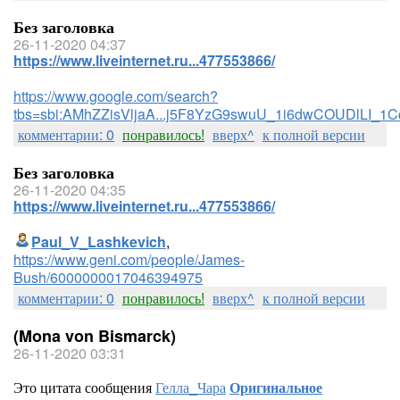
Без заголовка
26-11-2020 04:37
https://www.liveinternet.ru...477553866/
https://www.google.com/search?
tbs=sbi:AMhZZisVljaA...j5F8YzG9swuU_1i6dwCOUDlLI_1
комментарии: 0
понравилось!
вверх^
к полной версии
Без заголовка
26-11-2020 04:35
https://www.liveinternet.ru...477553866/
Paul_V_Lashkevich
,
https://www.geni.com/people/James-
Bush/6000000017046394975
комментарии: 0
понравилось!
вверх^
к полной версии
(Mona von Bismarck)
26-11-2020 03:31
Это цитата сообщения
Гелла_Чара
Оригинальное