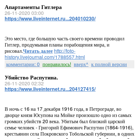
Апартаменты Гитлера
26-11-2020 03:00
https://www.liveinternet.ru...204010230/
Это место, где большую часть своего времени проводил
Гитлер, продумывая планы порабощения мира, и
рисовал.
Читать далее
http://foto-
history.livejournal.com/1788557.html
комментарии: 0
понравилось!
вверх^
к полной версии
Убийство Распутина.
26-11-2020 02:32
https://www.liveinternet.ru...204127415/
В ночь с 16 на 17 декабря 1916 года, в Петрограде, во
дворце князя Юсупова на Мойке произошло одно из самых
громких убийств 20 века. Убитым был близкий царской
семье человек - Григорий Ефимович Распутин (1864-1916),
крестьянин села Покровского Тобольской губернии, в одних