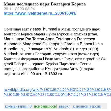
Мама последнего царя Болгарии Бориса
26-11-2020 03:24
https://www.liveinternet.ru...203618041/
Оригинал взят у sass_hummel в Мама последнего царя
Болгарии Бориса Мария Луиза Бурбон-Пармская (итал.
Maria Luisa Pia Teresa Anna Ferdinanda Francesca
Antonietta Margherita Giuseppina Carolina Bianca Lucia
Appollonia , 17 января 1870 &mdash; 31 января 1899)
&mdash; княгиня Болгарии, супруга князя (позже царя)
Болгарии Фердинанда I.Родилась в Риме, став первой из 24
детей Роберта I, герцога Бурбон-Пармского. Сестра
последней австрийской Императрицы Зиты (которая
пережила её на 90 лет). В 1893 го
ru.wikipedia.org/wiki/%D0%9C%D0%B0%D1%80%
%D0%9F%D0%B0%D1%80%D0%BC%D1%81%D0%BA%
комментарии: 0
понравилось!
вверх^
к полной версии