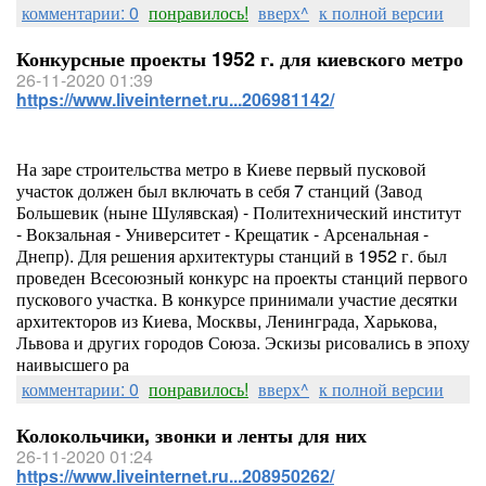
комментарии: 0
понравилось!
вверх^
к полной версии
Конкурсные проекты 1952 г. для киевского метро
26-11-2020 01:39
https://www.liveinternet.ru...206981142/
На заре строительства метро в Киеве первый пусковой
участок должен был включать в себя 7 станций (Завод
Большевик (ныне Шулявская) - Политехнический институт
- Вокзальная - Университет - Крещатик - Арсенальная -
Днепр). Для решения архитектуры станций в 1952 г. был
проведен Всесоюзный конкурс на проекты станций первого
пускового участка. В конкурсе принимали участие десятки
архитекторов из Киева, Москвы, Ленинграда, Харькова,
Львова и других городов Союза. Эскизы рисовались в эпоху
наивысшего ра
комментарии: 0
понравилось!
вверх^
к полной версии
Колокольчики, звонки и ленты для них
26-11-2020 01:24
https://www.liveinternet.ru...208950262/