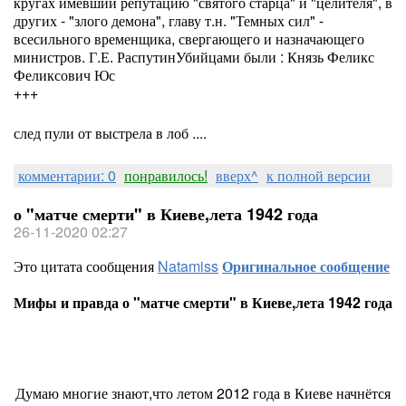
кругах имевший репутацию "святого старца" и "целителя", в
других - "злого демона", главу т.н. "Темных сил" -
всесильного временщика, свергающего и назначающего
министров. Г.Е. РаспутинУбийцами были : Князь Феликс
Феликсович Юс
+++
след пули от выстрела в лоб ....
комментарии: 0
понравилось!
вверх^
к полной версии
о "матче смерти" в Киеве,лета 1942 года
26-11-2020 02:27
Это цитата сообщения
Natamiss
Оригинальное сообщение
Мифы и правда о "матче смерти" в Киеве,лета 1942 года
Думаю многие знают,что летом 2012 года в Киеве начнётся