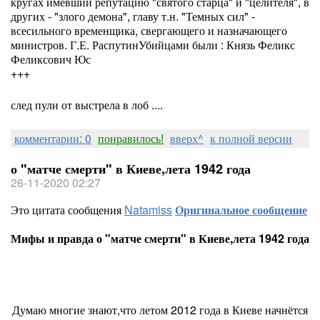
кругах имевший репутацию "святого старца" и "целителя", в
других - "злого демона", главу т.н. "Темных сил" -
всесильного временщика, свергающего и назначающего
министров. Г.Е. РаспутинУбийцами были : Князь Феликс
Феликсович Юс
+++
след пули от выстрела в лоб ....
комментарии: 0
понравилось!
вверх^
к полной версии
о "матче смерти" в Киеве,лета 1942 года
26-11-2020 02:27
Это цитата сообщения
Natamiss
Оригинальное сообщение
Мифы и правда о "матче смерти" в Киеве,лета 1942 года
Думаю многие знают,что летом 2012 года в Киеве начнётся