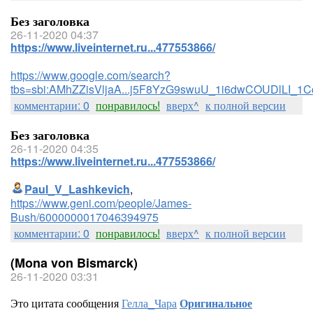
Без заголовка
26-11-2020 04:37
https://www.liveinternet.ru...477553866/
https://www.google.com/search?
tbs=sbi:AMhZZisVljaA...j5F8YzG9swuU_1i6dwCOUDlLI_1
комментарии: 0
понравилось!
вверх^
к полной версии
Без заголовка
26-11-2020 04:35
https://www.liveinternet.ru...477553866/
Paul_V_Lashkevich
,
https://www.geni.com/people/James-
Bush/6000000017046394975
комментарии: 0
понравилось!
вверх^
к полной версии
(Mona von Bismarck)
26-11-2020 03:31
Это цитата сообщения
Гелла_Чара
Оригинальное