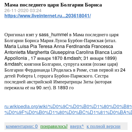
Мама последнего царя Болгарии Бориса
26-11-2020 03:24
https://www.liveinternet.ru...203618041/
Оригинал взят у sass_hummel в Мама последнего царя
Болгарии Бориса Мария Луиза Бурбон-Пармская (итал.
Maria Luisa Pia Teresa Anna Ferdinanda Francesca
Antonietta Margherita Giuseppina Carolina Bianca Lucia
Appollonia , 17 января 1870 &mdash; 31 января 1899)
&mdash; княгиня Болгарии, супруга князя (позже царя)
Болгарии Фердинанда I.Родилась в Риме, став первой из 24
детей Роберта I, герцога Бурбон-Пармского. Сестра
последней австрийской Императрицы Зиты (которая
пережила её на 90 лет). В 1893 го
ru.wikipedia.org/wiki/%D0%9C%D0%B0%D1%80%
%D0%9F%D0%B0%D1%80%D0%BC%D1%81%D0%BA%
комментарии: 0
понравилось!
вверх^
к полной версии