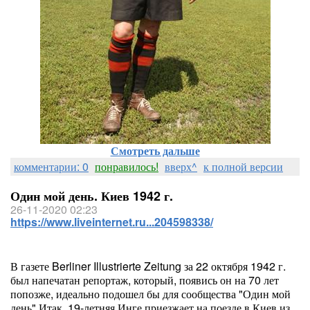
Смотреть дальше
комментарии: 0
понравилось!
вверх^
к полной версии
Один мой день. Киев 1942 г.
26-11-2020 02:23
https://www.liveinternet.ru...204598338/
В газете Berliner Illustrierte Zeitung за 22 октября 1942 г.
был напечатан репортаж, который, появись он на 70 лет
попозже, идеально подошел бы для сообщества "Один мой
день".Итак, 19-летняя Инге приезжает на поезде в Киев из