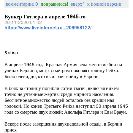
комментарии: 0
понравилось!
вверх^
к полной версии
Бункер Гитлера в апреле 1945-го
26-11-2020 01:42
https://www.liveinternet.ru...206958122/
&nbsp;
В апреле 1945 года Красная Армия вела жестокие бои на
улицах Берлина, метр за метром покоряя столицу Рейха.
Было очевидно, кто выиграет войну в Европе.
В боях за столицу погибли сотни тысяч, включая никем
точно не учтенные жертвы среди мирного населения.
Бессчетное множество людей осталось без крыши над
головой. Но конец Третьего Рейха наступил 30 апреля 1945
года со смертью двух людей: Адольфа Гитлера и Евы Браун.
Вскоре после завершения двухнедельной осады, в Берлин
приех