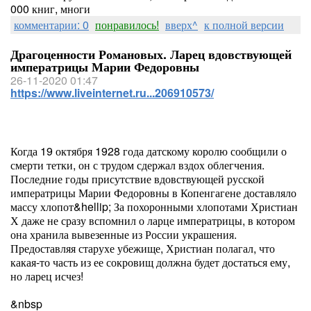
000 книг, многи
комментарии: 0
понравилось!
вверх^
к полной версии
Драгоценности Романовых. Ларец вдовствующей
императрицы Марии Федоровны
26-11-2020 01:47
https://www.liveinternet.ru...206910573/
Когда 19 октября 1928 года датскому королю сообщили о
смерти тетки, он с трудом сдержал вздох облегчения.
Последние годы присутствие вдовствующей русской
императрицы Марии Федоровны в Копенгагене доставляло
массу хлопот&hellip; За похоронными хлопотами Христиан
Х даже не сразу вспомнил о ларце императрицы, в котором
она хранила вывезенные из России украшения.
Предоставляя старухе убежище, Христиан полагал, что
какая-то часть из ее сокровищ должна будет достаться ему,
но ларец исчез!
&nbsp