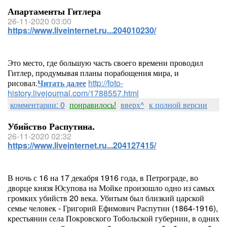
Апартаменты Гитлера
26-11-2020 03:00
https://www.liveinternet.ru...204010230/
Это место, где большую часть своего времени проводил
Гитлер, продумывая планы порабощения мира, и
рисовал.
Читать далее
http://foto-
history.livejournal.com/1788557.html
комментарии: 0
понравилось!
вверх^
к полной версии
Убийство Распутина.
26-11-2020 02:32
https://www.liveinternet.ru...204127415/
В ночь с 16 на 17 декабря 1916 года, в Петрограде, во
дворце князя Юсупова на Мойке произошло одно из самых
громких убийств 20 века. Убитым был близкий царской
семье человек - Григорий Ефимович Распутин (1864-1916),
крестьянин села Покровского Тобольской губернии, в одних