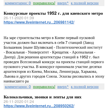
комментарии: 0
понравилось!
вверх^
к полной версии
Конкурсные проекты 1952 г. для киевского метро
26-11-2020 01:39
https://www.liveinternet.ru...206981142/
На заре строительства метро в Киеве первый пусковой
участок должен был включать в себя 7 станций (Завод
Большевик (ныне Шулявская) - Политехнический институт
- Вокзальная - Университет - Крещатик - Арсенальная -
Днепр). Для решения архитектуры станций в 1952 г. был
проведен Всесоюзный конкурс на проекты станций первого
пускового участка. В конкурсе принимали участие десятки
архитекторов из Киева, Москвы, Ленинграда, Харькова,
Львова и других городов Союза. Эскизы рисовались в эпоху
наивысшего ра
комментарии: 0
понравилось!
вверх^
к полной версии
Колокольчики, звонки и ленты для них
26-11-2020 01:24
https://www.liveinternet.ru...208950262/