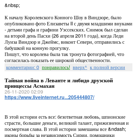
&nbsp;
К началу Королевского Конного Шоу в Виндзоре, было
опубликовано фото Елизаветы II с двумя младшими внуками
- детьми графа и графини Уэссекских. Снимок был сделан
на второй день Пасхи (26 апреля 2011 года), когда Леди
Луиза Виндзор и Джеймс, виконт Северн, отправились с
бабушкой на конную прогулку.
Пишут, что королева была так тронута фотографией, что
согласилась показать ее широкой общественности.
комментарии: 0
понравилось!
вверх^
к полной версии
Тайная война в Леванте и либидо друзской
принцессы Асмахан
26-11-2020 02:09
https://www.liveinternet.ru...205444807/
В этой истории есть все: безответная любовь, шпионские
страсти, большие деньги, великий талант, прижизненная и
посмертная слава. В этой истории замешаны все &ndash;
иконы борьбы за независимость Сирии, помощники