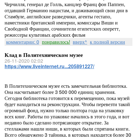
Черчилля, генерал де Голль, канцлер Франц фон Паппен,
отдавший Германию нацистам, и доживающий свои дни в
Стамбуле, английские разведчики, агенты гестапо,
наместники британской империи, комиссары Виши и
Свободной Франции, сочинители египетских оперетт,
режиссеры культовых арабских фильм
комментарии: 0
понравилось!
вверх^
к полной версии
Клад в Политехническом музее
26-11-2020 02:02
https://www.liveinternet.ru...205891227/
В Политехническом музее есть замечательная библиотека.
Она насчитывает более 3 500 000 единиц хранения.
Сегодня библиотека готовится к перемещению, пока музей
будет находиться на реконструкции. Чтобы перевезти такой
огромный фонд, нужно только полтора года на упаковку
всех книг. Работы по упаковке начались в этого года, и вот
недавно было сделано потрясающее открытие. За
стеллажами нашли ниши, в которых были спрятаны книги.
Всего обнаружено 3 тайника, в которых находится более 30