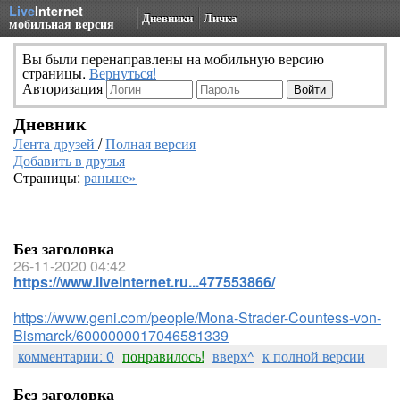
Live
Internet
Дневники
Личка
мобильная версия
Вы были перенаправлены на мобильную версию
страницы.
Вернуться!
Авторизация
Дневник
Лента друзей
/
Полная версия
Добавить в друзья
Страницы:
раньше»
Без заголовка
26-11-2020 04:42
https://www.liveinternet.ru...477553866/
https://www.geni.com/people/Mona-Strader-Countess-von-
Bismarck/6000000017046581339
комментарии: 0
понравилось!
вверх^
к полной версии
Без заголовка