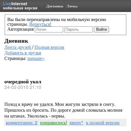
Live
Internet
Дневники
Личка
мобильная версия
Вы были перенаправлены на мобильную версию
страницы.
Вернуться!
Авторизация
Дневник
Лента друзей
/
Полная версия
Добавить в друзья
Страницы:
раньше»
очередной укол
24-02-2010 21:10
Поход к врачу не удался. Мои жигули застряли в снегу.
Пришлось их бросить. По дороге домой сломалась молния
на штанах. Укололась - нервы.
комментарии: 2
понравилось!
вверх^
к полной версии