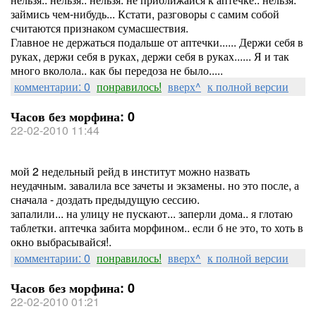
займись чем-нибудь... Кстати, разговоры с самим собой
считаются признаком сумасшествия.
Главное не держаться подальше от аптечки...... Держи себя в
руках, держи себя в руках, держи себя в руках...... Я и так
много вколола.. как бы передоза не было.....
комментарии: 0
понравилось!
вверх^
к полной версии
Часов без морфина: 0
22-02-2010 11:44
мой 2 недельный рейд в институт можно назвать
неудачным. завалила все зачеты и экзамены. но это после, а
сначала - доздать предыдущую сессию.
запалили... на улицу не пускают... заперли дома.. я глотаю
таблетки. аптечка забита морфином.. если б не это, то хоть в
окно выбрасывайся!.
комментарии: 0
понравилось!
вверх^
к полной версии
Часов без морфина: 0
22-02-2010 01:21