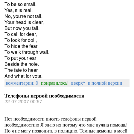
To be so small.
Yes, it is real,
No, you're not tall.
Your head is clear,
But now you fall.
To call for dear,
To look for doll,
To hide the fear
To walk through wall.
To put your ear
Beside the hole.
The fate to hear
And what for vote.
комментарии: 0
понравилось!
вверх^
к полной версии
Телефоны первой необходимости
22-07-2007 00:57
Нет необходимости писать телефоны первой
необходимостию Я знаю их потому что мне нужна помощь!
Но я не могу позвонить в полицию. Темные демоны в моей