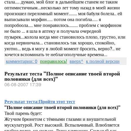
стала.... думаю, мой блог в дальнейшем станем не таким
оптимистичным...несколько лет тому назад в моей жизни
произошел переломный момент....... моя бабуля болела.. ей
выписывали морфин..... потом она погибла..... я
попробоола.... мне понравилось........ проблем с морфином
не было ... я шла в аптеку и получала очередной
пузырек...колола когда мне становилось плохо, грустно, или
когда нервничала... становилось так хорошо, спокойно,
уютно... ведь я могу в любой момент бросить, верно?.. не
хочется вспоминать те неблагополучные времена...
комментарии: 0
понравилось!
вверх^
к полной версии
Результат теста "Полное описание твоей второй
половинки (для всех)"
06-08-2007 17:39
Результат теста:
Пройти этот тест
"Полное описание твоей второй половинки (для всех)"
Твой парень будет:
Жгучим брюнетом с тёмными глазами и внушительной
мускулатурой. Рост высокий. Вспыльчивый. Влюбляется
крайне редко, но сильно. Душа кампании. Сильный как