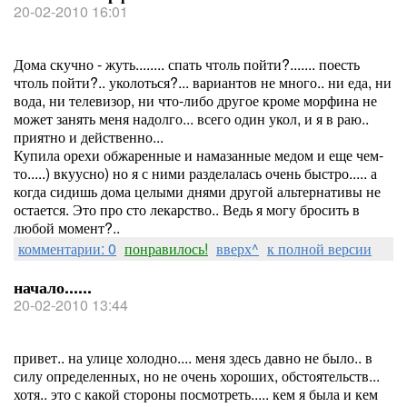
20-02-2010 16:01
Дома скучно - жуть........ спать чтоль пойти?....... поесть
чтоль пойти?.. уколоться?... вариантов не много.. ни еда, ни
вода, ни телевизор, ни что-либо другое кроме морфина не
может занять меня надолго... всего один укол, и я в раю..
приятно и действенно...
Купила орехи обжаренные и намазанные медом и еще чем-
то.....) вкуусно) но я с ними разделалась очень быстро..... а
когда сидишь дома целыми днями другой альтернативы не
остается. Это про сто лекарство.. Ведь я могу бросить в
любой момент?..
комментарии: 0
понравилось!
вверх^
к полной версии
начало......
20-02-2010 13:44
привет.. на улице холодно.... меня здесь давно не было.. в
силу определенных, но не очень хороших, обстоятельств...
хотя.. это с какой стороны посмотреть..... кем я была и кем