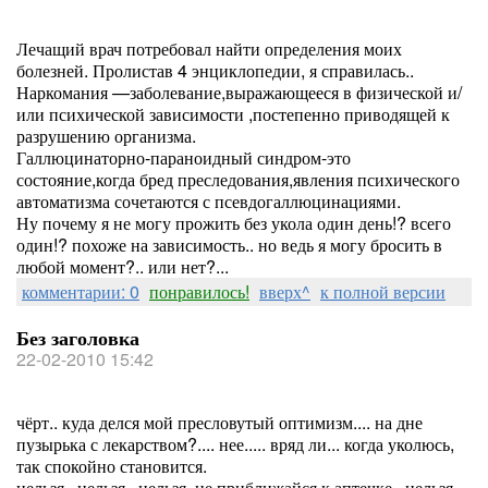
Лечащий врач потребовал найти определения моих
болезней. Пролистав 4 энциклопедии, я справилась..
Наркомания —заболевание,выражающееся в физической и/
или психической зависимости ,постепенно приводящей к
разрушению организма.
Галлюцинаторно-параноидный синдром-это
состояние,когда бред преследования,явления психического
автоматизма сочетаются с псевдогаллюцинациями.
Ну почему я не могу прожить без укола один день!? всего
один!? похоже на зависимость.. но ведь я могу бросить в
любой момент?.. или нет?...
комментарии: 0
понравилось!
вверх^
к полной версии
Без заголовка
22-02-2010 15:42
чёрт.. куда делся мой пресловутый оптимизм.... на дне
пузырька с лекарством?.... нее..... вряд ли... когда уколюсь,
так спокойно становится.
нельзя.. нельзя.. нельзя. не приближайся к аптечке.. нельзя.