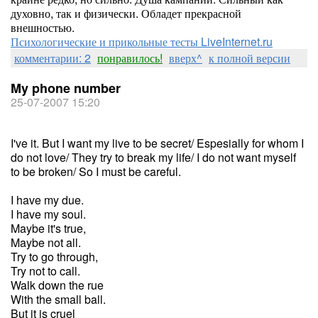
духовно, так и физически. Обладет прекрасной
внешностью.
Психологические и прикольные тесты LiveInternet.ru
комментарии: 2
понравилось!
вверх^
к полной версии
My phone number
25-07-2007 15:20
I've it. But I want my live to be secret/ Espesially for whom I
do not love/ They try to break my life/ I do not want myself
to be broken/ So I must be careful.
I have my due.
I have my soul.
Maybe it's true,
Maybe not all.
Try to go through,
Try not to call.
Walk down the rue
With the small ball.
But it is cruel