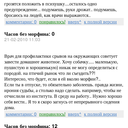
грозятся положить в психушку....осталось одно
предупреждение... подумаешь, руки дрожат.. подумаешь,
бросаюсь на людей, как врачи выражаются..
комментарии: 0
понравилось!
вверх^
к полной версии
Часов без морфина: 0
21-02-2010 11:03
Врач для профилактики срывов на окружающих советует
завести домашнее животное. Хочу собачку..... маленькую,
пушистую и хорошенькую) никак не могу определиться с
породой. на птичий рынок что ли съездить??!
Интересно, что будет, если я ей вколю морфин?..
Если ты в отпуске, то обязательно заболеешь. правда жизни,
ирония судьбы, а столько надо сделать. например, чтобы не
отчислили из института. В среду на работу.. Нужно хорошо
себя вести.. Я то я скоро загнусь от непрерывного сидения
дома.
комментарии: 0
понравилось!
вверх^
к полной версии
Часов без морфина: 12