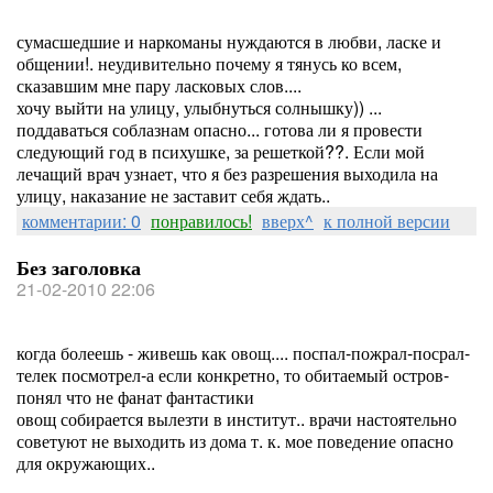
сумасшедшие и наркоманы нуждаются в любви, ласке и
общении!. неудивительно почему я тянусь ко всем,
сказавшим мне пару ласковых слов....
хочу выйти на улицу, улыбнуться солнышку)) ...
поддаваться соблазнам опасно... готова ли я провести
следующий год в психушке, за решеткой??. Если мой
лечащий врач узнает, что я без разрешения выходила на
улицу, наказание не заставит себя ждать..
комментарии: 0
понравилось!
вверх^
к полной версии
Без заголовка
21-02-2010 22:06
когда болеешь - живешь как овощ.... поспал-пожрал-посрал-
телек посмотрел-а если конкретно, то обитаемый остров-
понял что не фанат фантастики
овощ собирается вылезти в институт.. врачи настоятельно
советуют не выходить из дома т. к. мое поведение опасно
для окружающих..