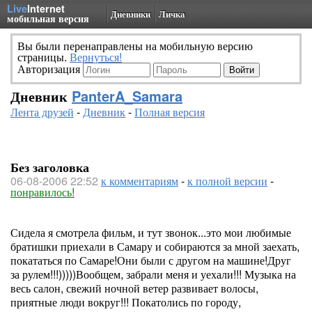
Live
Internet
Дневники
Личка
мобильная версия
Вы были перенаправлены на мобильную версию
страницы.
Вернуться!
Авторизация
Дневник
PanterA_Samara
Лента друзей
-
Дневник
-
Полная версия
Без заголовка
06-08-2006 22:52
к комментариям
-
к полной версии
-
понравилось!
Сидела я смотрела фильм, и тут звонок...это мои любимые
братишки приехали в Самару и собираются за мной заехать,
покататься по Самаре!Они были с другом на машине!Друг
за рулем!!!)))))Вообщем, забрали меня и уехали!!! Музыка на
весь салон, свежий ночной ветер развивает волосы,
приятные люди вокруг!!! Покатолись по городу,