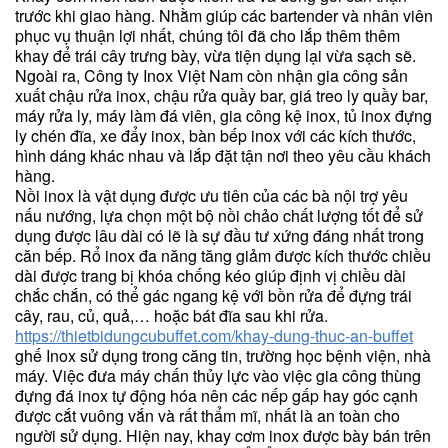
trước khi giao hàng. Nhằm giúp các bartender và nhân viên
phục vụ thuận lợi nhất, chúng tôi đã cho lắp thêm thêm
khay để trái cây trưng bày, vừa tiện dụng lại vừa sạch sẽ.
Ngoài ra, Công ty Inox Việt Nam còn nhận gia công sản
xuất chậu rửa inox, chậu rửa quầy bar, giá treo ly quầy bar,
máy rửa ly, máy làm đá viên, gia công kệ inox, tủ inox đựng
ly chén đĩa, xe đẩy inox, bàn bếp inox với các kích thước,
hình dáng khác nhau và lắp đặt tận nơi theo yêu cầu khách
hàng.
Nồi inox là vật dụng được ưu tiên của các bà nội trợ yêu
nấu nướng, lựa chọn một bộ nồi chảo chất lượng tốt để sử
dụng được lâu dài có lẽ là sự đầu tư xứng đáng nhất trong
căn bếp. Rổ inox đa năng tăng giảm được kích thước chiều
dài được trang bị khóa chống kéo giúp định vị chiều dài
chắc chắn, có thể gác ngang kệ với bồn rửa để đựng trái
cây, rau, củ, quả,… hoặc bát đĩa sau khi rửa.
https://thietbidungcubuffet.com/khay-dung-thuc-an-buffet
ghế Inox sử dụng trong căng tin, trường học bệnh viện, nhà
máy. Việc đưa máy chấn thủy lực vào việc gia công thùng
đựng đá inox tự động hóa nên các nếp gấp hay góc cạnh
được cắt vuông vắn và rất thẩm mĩ, nhất là an toàn cho
người sử dụng. Hiện nay, khay cơm inox được bày bán trên