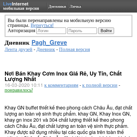
Live
Internet
Дневники
Личка
мобильная версия
Вы были перенаправлены на мобильную версию
страницы.
Вернуться!
Авторизация
Дневник
Pagh_Greve
Лента друзей
-
Дневник
-
Полная версия
Nơi Bán Khay Cơm Inox Giá Rẻ, Uy Tín, Chất
Lượng Nhất
16-03-2020 10:11
к комментариям
-
к полной версии
-
понравилось!
Khay GN buffet thiết kế theo phong cách Châu Âu, đạt chất
lượng an toàn vệ sinh thực phẩm. khay GN, Khay Inox GN,
khay gn inox 201 và 304 chất lượng thiết kế theo phong
cách Châu Âu, đạt chất lượng an toàn vệ sinh thực phẩm.
Khay được sử dụng nhiều tại các quốc gia trên toàn thế