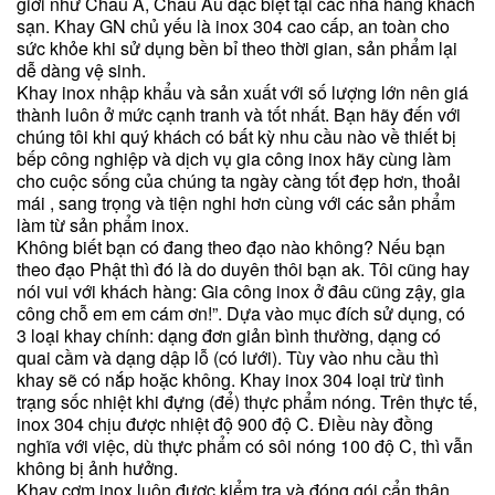
giới như Châu Á, Châu Âu đặc biệt tại các nhà hàng khách
sạn. Khay GN chủ yếu là inox 304 cao cấp, an toàn cho
sức khỏe khi sử dụng bền bỉ theo thời gian, sản phẩm lại
dễ dàng vệ sinh.
Khay inox nhập khẩu và sản xuất với số lượng lớn nên giá
thành luôn ở mức cạnh tranh và tốt nhất. Bạn hãy đến với
chúng tôi khi quý khách có bất kỳ nhu cầu nào về thiết bị
bếp công nghiệp và dịch vụ gia công inox hãy cùng làm
cho cuộc sống của chúng ta ngày càng tốt đẹp hơn, thoải
mái , sang trọng và tiện nghi hơn cùng với các sản phẩm
làm từ sản phẩm inox.
Không biết bạn có đang theo đạo nào không? Nếu bạn
theo đạo Phật thì đó là do duyên thôi bạn ak. Tôi cũng hay
nói vui với khách hàng: Gia công inox ở đâu cũng zậy, gia
công chỗ em em cám ơn!”. Dựa vào mục đích sử dụng, có
3 loại khay chính: dạng đơn giản bình thường, dạng có
quai cầm và dạng dập lỗ (có lưới). Tùy vào nhu cầu thì
khay sẽ có nắp hoặc không. Khay inox 304 loại trừ tình
trạng sốc nhiệt khi đựng (để) thực phẩm nóng. Trên thực tế,
inox 304 chịu được nhiệt độ 900 độ C. Điều này đồng
nghĩa với việc, dù thực phẩm có sôi nóng 100 độ C, thì vẫn
không bị ảnh hưởng.
Khay cơm inox luôn được kiểm tra và đóng gói cẩn thận