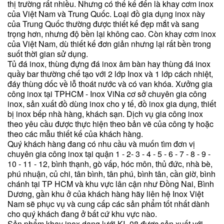
thị trường rất nhiều. Nhưng có thể kể đến là khay cơm inox
của Việt Nam và Trung Quốc. Loại đồ gia dụng inox này
của Trung Quốc thường được thiết kế đẹp mắt và sang
trọng hơn, nhưng độ bền lại không cao. Còn khay cơm inox
của Việt Nam, dù thiết kế đơn giản nhưng lại rất bền trong
suốt thời gian sử dụng.
Tủ đá inox, thùng đựng đá inox âm bàn hay thùng đá inox
quầy bar thường chế tạo với 2 lớp Inox và 1 lớp cách nhiệt,
đáy thùng dốc về lỗ thoát nước và có van khóa. Xưởng gia
công inox tại TPHCM - Inox ViNa cơ sở chuyên gia công
inox, sản xuất đồ dùng inox cho y tế, đồ inox gia dụng, thiết
bị inox bếp nhà hàng, khách sạn. Dịch vụ gia công inox
theo yêu cầu được thực hiện theo bản vẽ của công ty hoặc
theo các mẫu thiết kế của khách hàng.
Quý khách hàng đang có nhu cầu và muốn tìm đơn vị
chuyên gia công inox tại quận 1 - 2- 3 - 4 - 5 - 6 - 7 - 8 - 9 -
10 - 11 - 12, bình thạnh, gò vấp, hóc môn, thủ đức, nhà bè,
phú nhuận, củ chi, tân bình, tân phú, bình tân, cần giờ, bình
chánh tại TP HCM và khu vực lân cận như Đồng Nai, Bình
Dương, gần khu ở của khách hàng hãy liên hệ Inox Việt
Nam sẽ phục vụ và cung cấp các sản phẩm tốt nhất dành
cho quý khách đang ở bất cứ khu vực nào.
Sản phẩm khay inox dạng lưới KI_08 được sản xuất với