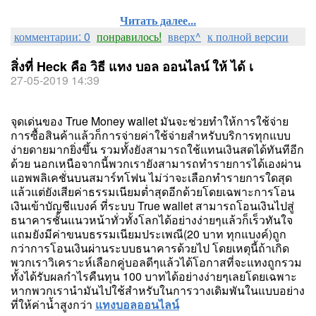
Читать далее...
комментарии: 0
понравилось!
вверх^
к полной версии
สิ่งที่ Heck คือ วิธี แทง บอล ออนไลน์ ให้ ได้ เ
27-05-2019 14:39
จุดเด่นของ True Money wallet มันจะช่วยทำให้การใช้จ่าย
การซื้อสินค้าแล้วก็การจ่ายค่าใช้จ่ายสำหรับบริการทุกแบบ
ง่ายดายมากยิ่งขึ้น รวมทั้งยังสามารถใช้แทนเงินสดได้ทันทีอีก
ด้วย นอกเหนือจากนี้พวกเรายังสามารถทำรายการได้เองผ่าน
แอพพลิเคชั่นบนสมาร์ทโฟน ไม่ว่าจะเลือกทำรายการใดสุด
แล้วแต่ยังเสียค่าธรรมเนียมต่ำสุดอีกด้วยโดยเฉพาะการโอน
เงินเข้าบัญชีแบงค์ ที่ระบบ True wallet สามารถโอนเงินไปสู่
ธนาคารชั้นแนวหน้าทั่วทั้งโลกได้อย่างง่ายๆแล้วก็เร็วทันใจ
แถมยังมีค่าขนบธรรมเนียมประเพณี(20 บาท ทุกแบงค์)ถูก
กว่าการโอนเงินผ่านระบบธนาคารด้วยไป โดยเหตุนี้ถ้าเกิด
พวกเราวิเคราะห์เลือกคู่บอลดีๆแล้วได้โอกาสที่จะแทงถูกรวม
ทั้งได้รับผลกำไรคืนทุน 100 บาทได้อย่างง่ายๆเลยโดยเฉพาะ
หากพวกเรานำมันไปใช้สำหรับในการวางเดิมพันในแบบอย่าง
ที่ให้ค่าน้ำสูงกว่า
แทงบอลออนไลน์