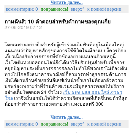
Читать далее...
комментарии: 0
понравилось!
вверх^
к полной версии
ถามฉันสิ: 10 คำตอบสำหรับคำถามของคุณเกี่ย
27-05-2019 07:12
โดยเฉพาะอย่างยิ่งสำหรับผู้เข้าร่วมเดิมพันที่อยู่ในเมืองใหญ่
แน่นอนว่าปัญหาหลักๆของการใช้ชีวิตในเมืองแบบงี้ควรต้อง
เกี่ยวเนื่องกับการจราจรที่ขัดข้องอย่างแน่นอนด้วยเหตุนี้
เว็บไซต์แทงบอลออนไลน์จึงได้หาวิธีปรับปรุงสำหรับเพื่อการ
หยุดปัญหาประเด็นการจราจรออกไปทำให้พวกเราไม่ต้องเดิน
ทางไปไกลถึงธนาคารพาณิชย์ก็สามารถทำธุรกรรมด้านการ
เงินได้ผ่านร้านค้าเซเว่นอีเลฟเว่นนำซ้ำเราไม่ต้องกลัวความ
บกพร่องเพราะว่าที่ร้านค้าเซเว่นจะมีบุคลากรคอยให้บริการ
อย่างเต็มใจตลอด 24 ชั่วโมง
เว็บ แทง บอล ออนไลน์ ภาษา
ไทย
เราจึงมั่นอกมั่นใจได้ว่าความผิดพลาดที่เกิดขึ้นจะต่ำที่สุด
น้อยกว่าทำรายการเองหลายเท่า แทงบอลฟรี 300
Читать далее...
комментарии: 0
понравилось!
вверх^
к полной версии