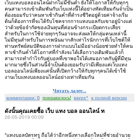
เว็บแทงบอลออนไลน์ฝากไม่มีขั้นต่ำ ยังให้โอกาสให้กับทุกๆ
คนสามารถเข้าเดิมพันกับเว็บแห่งนี้ได้อย่างทัดเทียมกันจำเป็น
ต้องยอมรับว่าคนหาเช้ากินค่ำที่ดำรงชีวิตอยู่ด้วยค่าจ้างเริ่ม
ต้นก็ต้องการที่จะได้รับโชคจากการแทงบอลกับเขาอยู่บ้างแต่
ว่าด้วยข้อจำกัดของเงินทุนที่ค่อนข้างกระเบียดกระเสียร
สำหรับในการใช้จ่ายทุกๆวันอาจจะส่งผลให้กลุ่มคนเหล่านี้
ไม่มีทุนสำหรับในการพนันมากสักเท่าไรนักการที่เว็บไซต์ให้
ท่านทรัพย์สมบัติของการฝากแบบไม่มีอย่างน้อยช่วยทำให้คน
หาเช้ากินค่ำได้โอกาสที่กำลังจะได้เลือกวางเดิมพันแล้วก็
สามารถทำกำไรกับคู่บอลที่เขาพอใจได้เสมอภาคกับผู้ที่มีทุน
มากมายซึ่งในส่วนนี้จำเป็นต้องยอมรับว่ามีเพียงแค่เว็บแทง
บอลออนไลน์เพียงแค่นั้นที่เปิดกว้างให้กับทุกๆคนได้เข้าใช้
งานเว็บแทงบอลออนไลน์อย่างเท่าเทียมกัน
Читать далее...
комментарии: 0
понравилось!
вверх^
к полной версии
ดังนั้นคุณเคยซื้อ เว็บ แทง บอล ออนไลน์ ท
26-05-2019 00:09
"แทงบอลบัตรทรู ถือได้ว่าอีกหนึ่งทางเลือกใหม่ที่ช่วยอำนวย