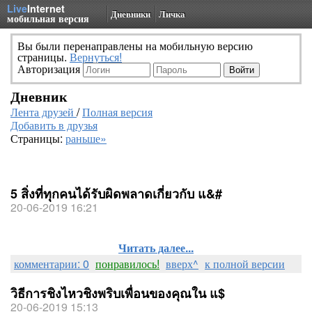
Live
Internet
Дневники
Личка
мобильная версия
Вы были перенаправлены на мобильную версию
страницы.
Вернуться!
Авторизация
Дневник
Лента друзей
/
Полная версия
Добавить в друзья
Страницы:
раньше»
5 สิ่งที่ทุกคนได้รับผิดพลาดเกี่ยวกับ แ&#
20-06-2019 16:21
Читать далее...
комментарии: 0
понравилось!
вверх^
к полной версии
วิธีการชิงไหวชิงพริบเพื่อนของคุณใน แ$
20-06-2019 15:13