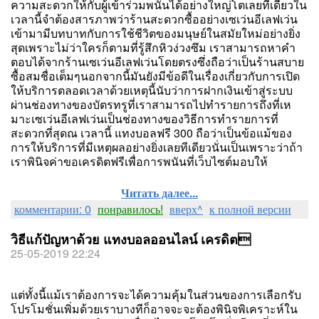
ความสะดวกให้กับผู้เข้าร่วมพนันได้อย่างใหญ่โตเลยทีเดียวใน
เวลานี้จำต้องสารภาพว่าร้านสะดวกซื้ออย่างเซเว่นอีเลฟเว่น
เข้ามามีบทบาทกับการใช้ชีวิตของมนุษย์ในสมัยใหม่อย่างยิ่ง
สุดเพราะไม่ว่าใครก็ตามที่รู้สึกหิวง่วงซึม เราสามารถหาคำ
ตอบได้จากร้านเซเว่นอีเลฟเว่นโดยตรงซึ่งถือว่าเป็นร้านสบาย
ซื้อสมชื่อเต็มๆนอกจากนี้มันยังมีข้อดีในเรื่องเกี่ยวกับการเปิด
ให้บริการตลอดเวลาด้วยเหตุนี้นับว่าการฝากเงินเข้าสู่ระบบ
ผ่านช่องทางของบัตรทรูที่เราสามารถไปทำรายการถึงที่เห
มาะเซเว่นอีเลฟเว่นเป็นช่องทางของวิธีการทำรายการที่
สะดวกที่สุดณ เวลานี้ แทงบอลฟรี 300 ถือว่าเป็นข้อแม้ของ
การให้บริการที่มีเหตุผลอย่างยิ่งเลยทีเดียวนั่นเป็นเพราะว่าถ้า
เราพินิจค่าขอเครดิตฟรีเพื่อการพนันที่เว็บไซต์มอบให้
Читать далее...
комментарии: 0
понравилось!
вверх^
к полной версии
วิธีแก้ปัญหาด้วย แทงบอลออนไลน์ เครดิต
25-05-2019 22:24
แต่ทั้งนี้แม้เราต้องการจะได้ความคุ้มในส่วนของการเลือกรับ
โปรโมชั่นเพิ่มด้วยเราบางทีก็อาจจะจะต้องพินิจพิเคราะห์ใน