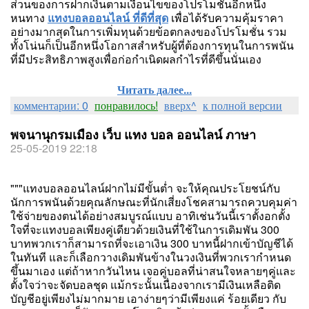
ส่วนของการฝากเงินตามเงื่อนไขของโปรโมชั่นอีกหนึ่ง
หนทาง
แทงบอลออนไลน์ ที่ดีที่สุด
เพื่อได้รับความคุ้มราคา
อย่างมากสุดในการเพิ่มทุนด้วยข้อตกลงของโปรโมชั่น รวม
ทั้งโน่นก็เป็นอีกหนึ่งโอกาสสำหรับผู้ที่ต้องการทุนในการพนัน
ที่มีประสิทธิภาพสูงเพื่อก่อกำเนิดผลกำไรที่ดีขึ้นนั่นเอง
Читать далее...
комментарии: 0
понравилось!
вверх^
к полной версии
พจนานุกรมเมือง เว็บ แทง บอล ออนไลน์ ภาษา
25-05-2019 22:18
"""แทงบอลออนไลน์ฝากไม่มีขั้นต่ำ จะให้คุณประโยชน์กับ
นักการพนันด้วยคุณลักษณะที่นักเสี่ยงโชคสามารถควบคุมค่า
ใช้จ่ายของตนได้อย่างสมบูรณ์แบบ อาทิเช่นวันนี้เราตั้งอกตั้ง
ใจที่จะแทงบอลเพียงคู่เดียวด้วยเงินที่ใช้ในการเดิมพัน 300
บาทพวกเราก็สามารถที่จะเอาเงิน 300 บาทนี้ฝากเข้าบัญชีได้
ในทันที และก็เลือกวางเดิมพันข้างในวงเงินที่พวกเรากำหนด
ขึ้นมาเอง แต่ถ้าหากวันไหน เจอคู่บอลที่น่าสนใจหลายๆคู่และ
ตั้งใจว่าจะจัดบอลชุด แม้กระนั้นเนื่องจากเรามีเงินเหลือติด
บัญชีอยู่เพียงไม่มากมาย เอาง่ายๆว่ามีเพียงแค่ ร้อยเดียว กับ