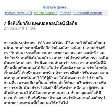
Читать далее...
комментарии: 0
понравилось!
вверх^
к полной версии
7 สิ่งที่เกี่ยวกับ แทงบอลออนไลน์ มือถือ
27-05-2019 14:34
การสมัครยูฟ่าเบท 1688 จะก่อให้เรามีโอกาสได้สัมผัสกับเกม
พนันมากมายแบบซึ่งเชื่อถือว่าต้องมีอย่างน้อย 1 แบบอย่างที่
ตรงกับทักษะรวมทั้งความอยากของพวกเราอย่างแท้จริง แต่
ว่าสำหรับคนที่ยังไม่เคยมีประสบการณ์สำหรับเพื่อการวางเดิม
พันมาก่อนอาจจะกำเนิดความสับสนว่าเราจะเจอเกมพนันที่ดี
เยี่ยมที่สุดกับตนเองได้ยังไงในส่วนนี้จะต้องบอกเลยว่าเว็บพนัน
เว็บแห่งนี้ได้เตรียมความพร้อมด้วยการผลิตฟังก์ชันทดลองเล่น
แทบทุกเกมพนันเอาไว้ให้ผู้พึงพอใจได้ทดสอบเข้าใช้งานกัน
ก่อนที่จะลงทะเบียนเป็นสมาชิกแล้วก็ทำฝากเงินเข้าระบบเพื่อ
การวางเดิมพันอย่างจริงจังดังนี้ก็เพื่อช่วยเหลือและผู้เข้าร่วม
เดิมมันทุกคนได้ได้โอกาสทบทวนความชำนาญและสิ่งที่มี
ความต้องการที่แท้จริงของตัวเองก่อนว่ามันสอดคล้องกับรูป
แบบของเกมพนันที่เว็บเสนอให้หรือไม่