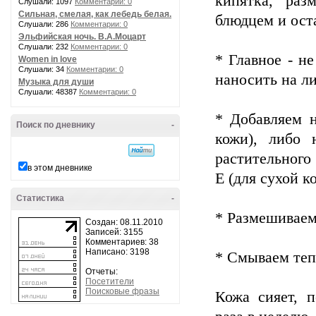
кипятка, раз
Слушали: 1097
Комментарии: 0
Сильная, смелая, как лебедь белая.
блюдцем и оста
Слушали: 286
Комментарии: 0
Эльфийская ночь. В.А.Моцарт
Слушали: 232
Комментарии: 0
* Главное - н
Women in love
Слушали: 34
Комментарии: 0
наносить на ли
Музыка для души
Слушали: 48387
Комментарии: 0
* Добавляем н
Поиск по дневнику
-
кожи), либо 
растительного
в этом дневнике
Е (для сухой к
Статистика
-
* Размешиваем
Создан: 08.11.2010
Записей: 3155
Комментариев: 38
Написано: 3198
* Смываем теп
Отчеты:
Посетители
Поисковые фразы
Кожа сияет, п