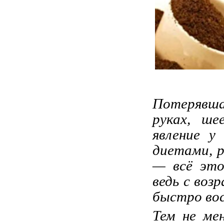
Потерявша
руках, ше
явление у
диетами, р
— всё это
ведь с воз
быстро вос
Тем не ме