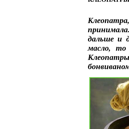
леопатр
К
принимала
дальше и 
масло, то
Клеопатры
бонвиваном