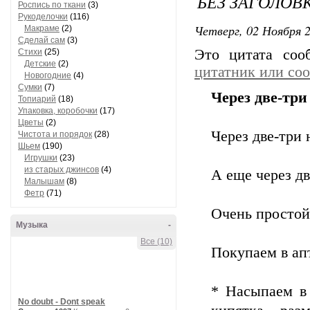
БЕЗ ЗАГОЛОВ
Роспись по ткани
(3)
Рукоделочки
(116)
Четверг, 02 Ноября 2
Макраме
(2)
Сделай сам
(3)
Это цитата со
Стихи
(25)
Детские
(2)
цитатник или со
Новогодние
(4)
Сумки
(7)
Через две-три
Топиарий
(18)
Упаковка, коробочки
(17)
Цветы
(2)
Через две-три 
Чистота и порядок
(28)
Шьем
(190)
Игрушки
(23)
из старых джинсов
(4)
А еще через дв
Малышам
(8)
Фетр
(71)
Очень простой
Музыка
-
Все (10)
Покупаем в ап
* Насыпаем в 
No doubt - Dont speak