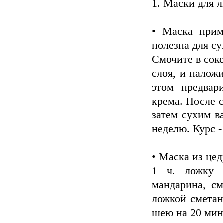
1. Маски для 
• Маска прим
полезна для су
Смочите в сок
слоя, и налож
этом предвар
крема. После 
затем сухим в
неделю. Курс -
• Маска из це
1 ч. ложку 
мандарина, см
ложкой сметан
шею на 20 мин