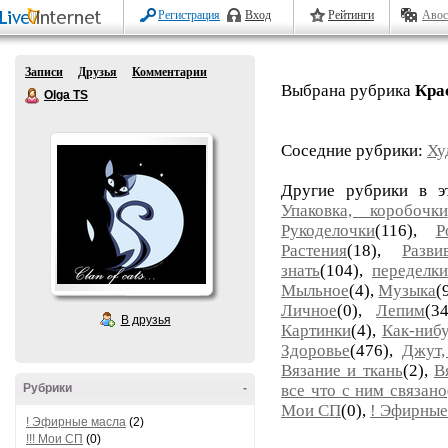
Регистрация
Вход
Рейтинги
Авос
Записи
Друзья
Комментарии
Выбрана рубрика
Кра
Olga TS
Соседние рубрики:
Ху
Другие рубрики в э
Упаковка, коробочки
Рукоделочки
(116),
Р
Растения
(18),
Разви
знать
(104),
переделки
Мыльное
(4),
Музыка
(
Личное
(0),
Лепим
(3
В друзья
Картинки
(4),
Как-ниб
Здоровье
(476),
Джут,
Вязание и ткань
(2),
В
Рубрики
-
все что с ним связано
Мои СП
(0),
! Эфирные
! Эфирные масла
(2)
!!! Мои СП
(0)