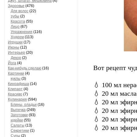
Джут, шпагат, мешковина
(4)
Здоровье
(476)
Для волос
(22)
зубы
(2)
Красота
(55)
Лицо
(67)
Упражнения
(116)
Худеем
(113)
Игрушки
(17)
Иконы
(12)
Интерьер
(20)
Декор
(2)
Йога
(4)
Вот рецепт чуд
Как-нибудь сделаю
(16)
Картинки
(4)
куклы
(3)
💧 100 мл нер
Киноафиша
(14)
Клипарт
(4)
💧 20 мл масла
Красиво
(7)
Кулинария
(594)
💧 20 мл эфир
Блины, оладьи
(16)
💧 20 мл эфир
Выпечка
(249)
Заготовки
(93)
💧 20 мл эфир
идейки
(55)
Салаты
(13)
💧 20 мл эфир
Секретики
(1)
Супы
(2)