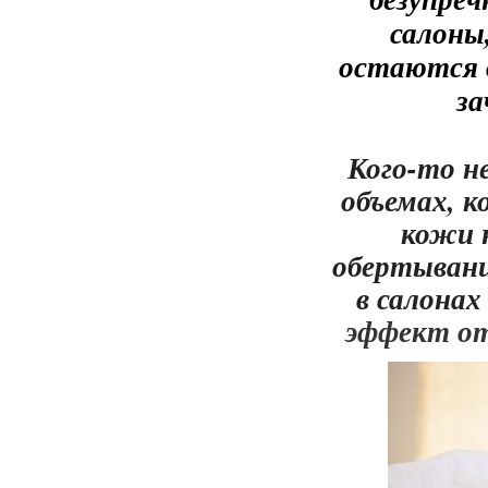
салоны
остаются 
за
Кого-то н
объемах, к
кожи н
обертывани
в салона
эффект от