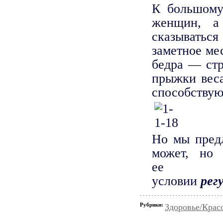
К большому
женщин, а
сказыватьс
заметное ме
бедра — стр
прыжки веса
способствую
Но мы предл
может, н
е
условии
рег
Рубрики:
Здоровье/Крас