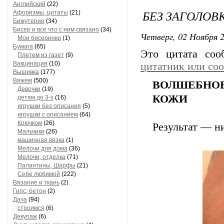
Английский
(22)
БЕЗ ЗАГОЛОВ
Афоризмы, цитаты
(21)
Бижутерия
(34)
Бисер и все что с ним связано
(34)
Четверг, 02 Ноября 2
Мои бисеринки
(1)
Бумага
(65)
Это цитата со
Плетем из газет
(9)
Вакцинация
(10)
цитатник или со
Вышивка
(177)
Вяжем
(500)
ВОЛШЕБНОЕ
Девочки
(19)
КОЖИ
детям до 3-х
(16)
игрушки без описания
(5)
игрушки с описанием
(64)
Крючком
(26)
Результат — н
Мальчики
(26)
машинная вязка
(1)
Мелочи для дома
(36)
Мелочи, отделка
(71)
Палантины, Шарфы
(21)
Себе любимой
(222)
Вязание и ткань
(2)
Гипс, бетон
(2)
Дача
(94)
строимся
(6)
Декупаж
(6)