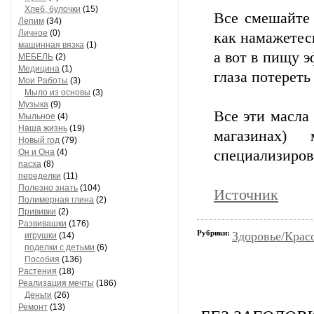
Хлеб, булочки
(15)
Все смешайте 
Лепим
(34)
Личное
(0)
как намажетес
машинная вязка
(1)
а вот в пищу 
МЕБЕЛЬ
(2)
Медицина
(1)
глаза потерет
Мои Работы
(3)
Мыло из основы
(3)
Музыка
(9)
Все эти масла
Мыльное
(4)
Наша жизнь
(19)
магазинах
Новый год
(79)
Он и Она
(4)
специализиров
пасха
(8)
переделки
(11)
Полезно знать
(104)
Источник
Полимерная глина
(2)
Прививки
(2)
Развивашки
(176)
Рубрики:
Здоровье/Крас
игрушки
(14)
поделки с детьми
(6)
Пособия
(136)
Растения
(18)
Реализация мечты
(186)
Деньги
(26)
Ремонт
(13)