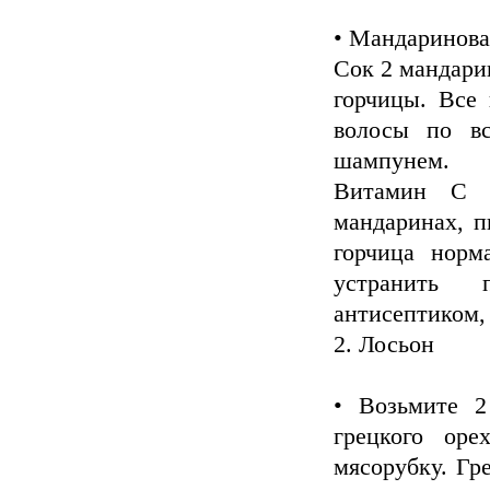
• Мандаринова
Сок 2 мандарин
горчицы. Все
волосы по вс
шампунем.
Витамин С и
мандаринах, 
горчица норм
устранить 
антисептиком,
2. Лосьон
• Возьмите 2
грецкого оре
мясорубку. Гр