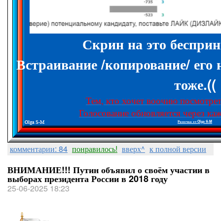
Скрин на это бесприн
Встраивание /копирование/ его
тоже.((
Тем, кто хочет воочию посмотреть
Голосование обновляется через каж
Рамочка от Olga S-M
комментарии: 84
понравилось!
вверх^
к полной версии
ВНИМАНИЕ!!! Путин объявил о своём участии в
выборах президента России в 2018 году
25-06-2025 18:23