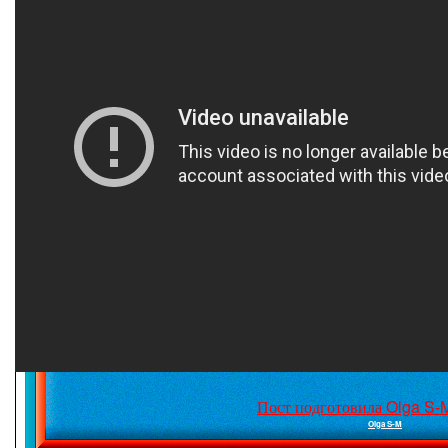
Пост подготовила Olga S-
Olga S-M