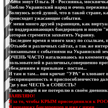
Меня зовут Ольга. Я - Россиянка, москвичка
Люблю Украинский народ и очень переживаю
Волнуюсь всей душой, что в такой стране, к
происходят ужасающие события.
У меня много друзей украинцев, как виртуал
не поддерживающих бандеровцев и новую "в
которая стремится захватить Украину.
Последнее время я много хожу по ссылкам,
Ютьюбе и различных сайтах, а так же интер
связанными с событиями на Украинской зе
ОЧЕНЬ ЧАСТО наталкиваюсь на комментари
пользователей в различных,совершенно про
убеждениям и призывам - постам...
И там и там... они кричат "УРА" и хлопают 
Беспринципность и приспособленчество дале
Где у вас ЧЕСТЬ и СОВЕСТЬ?
Таких людей я не потерплю в своём дневник
ЗАЯВЛЯЮ!
Я за то, чтобы КРЫМ присоединился к РО
Я ненавижу бандеровцев и иже с ними...