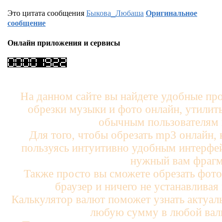
Это цитата сообщения
Быкова_Любаша
Оригинальное
сообщение
Онлайн приложения и сервисы
На данном сайте вы найдете удобные пр
обрезки музыки и фото онлайн, утилит
обычным пользователям 
Для того, чтобы обрезать mp3 онлайн,
пользуясь интуитивно удобным интерфе
нужный вам фрагм
Также просто вы сможете обрезать фото
браузер и ничего не устанавливая
Калькулятор валют поможет узнать актуал
любую сумму в любой валю