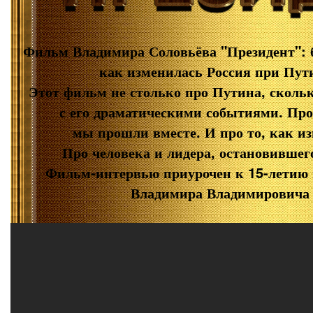
Фильм Владимира Соловьёва "Президент": бе
как изменилась Россия при Пути
Этот фильм не столько про Путина, скольк
с его драматическими событиями. Про 
мы прошли вместе. И про то, как из
Про человека и лидера, остановившег
Фильм-интервью приурочен к 15-летию 
Владимира Владимировича