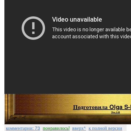
Подготовила Olga S
Olga S-M
комментарии: 73
понравилось!
вверх^
к полной версии