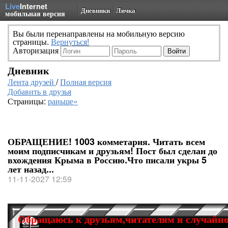
Live
Internet
Дневники
Личка
мобильная версия
Вы были перенаправлены на мобильную версию
страницы.
Вернуться!
Авторизация
Дневник
Лента друзей
/
Полная версия
Добавить в друзья
Страницы:
раньше»
ОБРАЩЕНИЕ! 1003 комметария. Читать всем
моим подписчикам и друзьям! Пост был сделан до
вхождения Крыма в Россию.Что писали укры 5
лет назад...
11-11-2027 12:59
Обращаюсь к друзьям,читателям и случайн