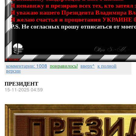
Я ненавижу и презираю всех тех, кто затеял 
Я уважаю нашего Президента Владимира В
Я желаю счастья и процветания УКРАИНЕ б
P.S. Не согласных прошу отписаться от моег
и пожеланиями Olga Mar
комментарии: 1008
понравилось!
вверх^
к полной
версии
ПРЕЗИДЕНТ
15-11-2025 04:59