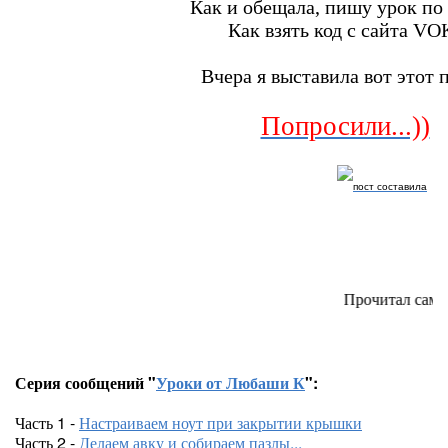
Как и обещала, пишу урок по 
Как взять код с сайта VO
Вчера я выставила вот этот п
Попросили...))
пост составила
Прочитал сам - покажи друг
Серия сообщений "
Уроки от Любаши К
":
Часть 1 -
Настраиваем ноут при закрытии крышки
Часть 2 -
Делаем авку и собираем пазлы...