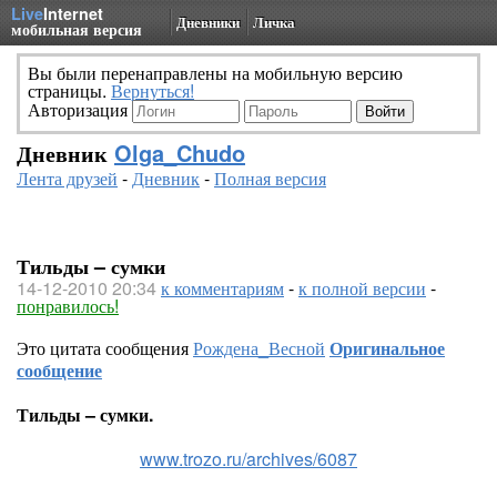
Live
Internet
Дневники
Личка
мобильная версия
Вы были перенаправлены на мобильную версию
страницы.
Вернуться!
Авторизация
Дневник
Olga_Chudo
Лента друзей
-
Дневник
-
Полная версия
Тильды – сумки
14-12-2010 20:34
к комментариям
-
к полной версии
-
понравилось!
Это цитата сообщения
Рождена_Весной
Оригинальное
сообщение
Тильды – сумки.
www.trozo.ru/archives/6087