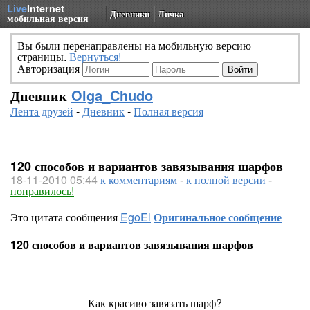
Live
Internet
Дневники
Личка
мобильная версия
Вы были перенаправлены на мобильную версию
страницы.
Вернуться!
Авторизация
Дневник
Olga_Chudo
Лента друзей
-
Дневник
-
Полная версия
120 способов и вариантов завязывания шарфов
18-11-2010 05:44
к комментариям
-
к полной версии
-
понравилось!
Это цитата сообщения
EgoEl
Оригинальное сообщение
120 способов и вариантов завязывания шарфов
Как красиво завязать шарф?