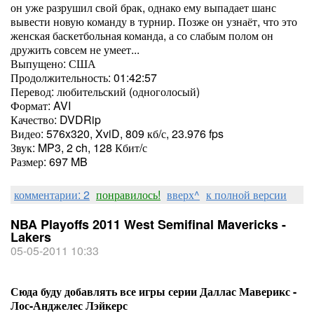
он уже разрушил свой брак, однако ему выпадает шанс
вывести новую команду в турнир. Позже он узнаёт, что это
женская баскетбольная команда, а со слабым полом он
дружить совсем не умеет...
Выпущено: США
Продолжительность: 01:42:57
Перевод: любительский (одноголосый)
Формат: AVI
Качество: DVDRip
Видео: 576x320, XviD, 809 кб/с, 23.976 fps
Звук: MP3, 2 ch, 128 Кбит/с
Размер: 697 MB
комментарии: 2
понравилось!
вверх^
к полной версии
NBA Playoffs 2011 West Semifinal Mavericks -
Lakers
05-05-2011 10:33
Сюда буду добавлять все игры серии Даллас Маверикс -
Лос-Анджелес Лэйкерс