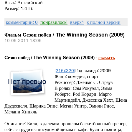
Язык: Английский
Размер: 1.4 Гб
комментарии: 0
понравилось!
вверх^
к полной версии
Фильм Cезон побед / The Winning Season (2009)
10-05-2011 18:05
Cезон побед / The Winning Season (2009) -
скачать
[216x320]
Год выхода: 2009
Жанр: комедия, спорт
Режиссер: Джеймс С. Страуз
В ролях: Сэм Рокуэлл, Эмма
Робертс, Роб Кордри, Марго
Мартиндейл, Джессика Хехт, Шена
Даудесвелл, Шарика Эппс, Меган Уинтр, Эмили Риос,
Мелани Хинкль
Описание: Билл, в далеком прошлом баскетбольный тренер,
сейчас трудится посудомойщиком в кафе. Буян и пьяница,