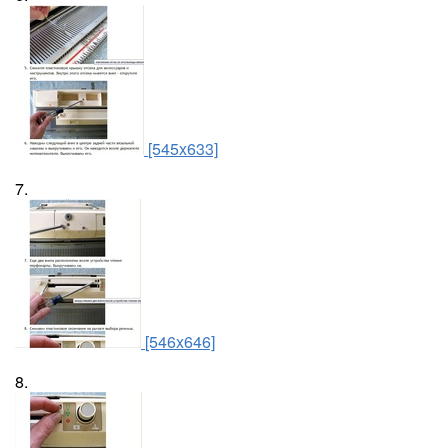
[545x633]
7.
[546x646]
8.