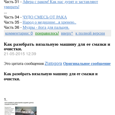
Часть 31 -
Афера с раком! Как нас дурят и заставляют
умирать!
...
Часть 34 -
ЧУДО СМЕСЬ ОТ РАКА
Часть 35 -
Народ о медицине...я хренею..
Часть 36 -
Мудры - йога для пальцев.
комментарии: 0
понравилось!
вверх^
к полной версии
Как разобрать вязальную машину для ее смазки и
очистки.
21-05-2015 12:39
Это цитата сообщения
Zlatogora
Оригинальное сообщение
Как разобрать вязальную машину для ее смазки и
очистки.
1.