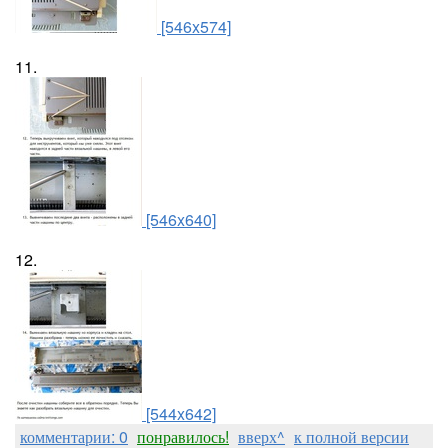
[546x574]
11.
[546x640]
12.
[544x642]
комментарии: 0
понравилось!
вверх^
к полной версии