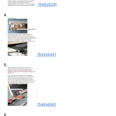
[545x629]
4.
[544x644]
5.
[546x646]
6.