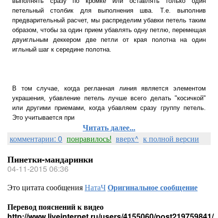
выполнять сразу по кромке или оставлять только один
петельный столбик для выполнения шва. Т.е. выполнив
предварительный расчет, мы распределим убавки петель таким
образом, чтобы за один прием убавлять одну петлю, перемещая
двуигльным деккером две петли от края полотна на один
игльный шаг к середине полотна.
В том случае, когда регланная линия является элементом
украшения, убавление петель лучше всего делать "косичкой"
или другими приемами, когда убавляем сразу группу петель.
Это учитывается при
Читать далее...
комментарии: 0
понравилось!
вверх^
к полной версии
Пинетки-мандаринки
04-11-2015 06:36
Это цитата сообщения
НатаЧ
Оригинальное сообщение
Перевод пояснений к видео
http://www.liveinternet.ru/users/4155060/post219759841/