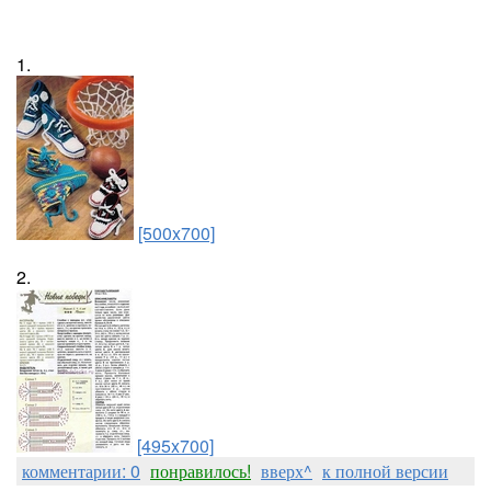
1.
[500x700]
2.
[495x700]
комментарии: 0
понравилось!
вверх^
к полной версии