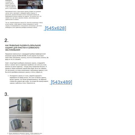
[545x628]
2.
[543x489]
3.