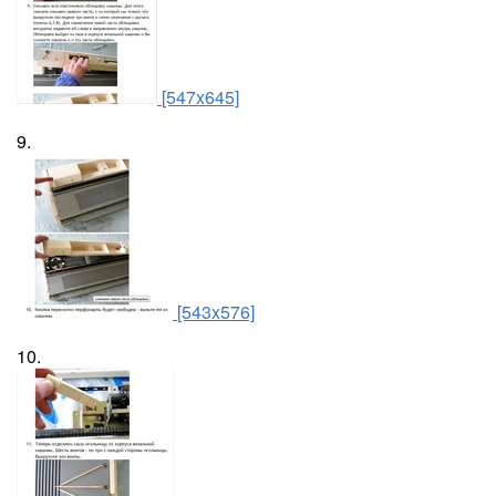
[547x645]
9.
[543x576]
10.