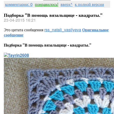
комментарии: 0
понравилось!
вверх^
к полной версии
Подборка "В помощь вязальщице - квадраты."
23-04-2015 16:21
Это цитата сообщения
rss_natali_vasilyeva
Оригинальное
сообщение
Подборка "В помощь вязальщице - квадраты."
T
ayrin2608