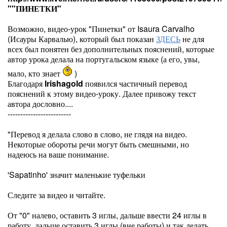
""ПИНЕТКИ"
Возможно, видео-урок "Пинетки" от Isaura Carvalho
(Исауры Карвалью), который был показан
ЗДЕСЬ
не для
всех был понятен без дополнительных пояснений, которые
автор урока делала на португальском языке (а его, увы,
мало, кто знает
)
Благодаря
Irishagold
появился частичный перевод
пояснений к этому видео-уроку. Далее привожу текст
автора дословно....
-------------------------
"Перевод я делала слово в слово, не глядя на видео.
Некоторые обороты речи могут быть смешными, но
надеюсь на ваше понимание.
'Sapatinho' значит маленькие туфельки
Следите за видео и читайте.
От "0" налево, оставить 3 иглы, дальше ввести 24 иглы в
работу, дальше оставить 3 иглы (вне работы) и так делать