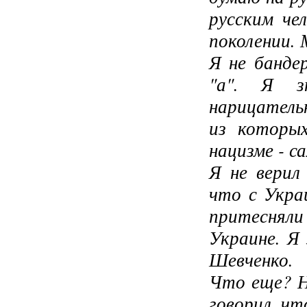
русским че
поколении. 
Я не банде
"а". Я з
нарицатель
из которых
нацизме - с
Я не верил
что с Укра
притесняли 
Украине. Я
Шевченко.
Что еще? Н
говорил, чт