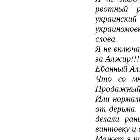
рвотный р
украинск
украиномов
слова.
Я не включа
за Алжир!!!
Ебанный Ал
Что со мн
Продажный
Или нормал
от дерьма,
делали ра
винтовку и 
Может я пр