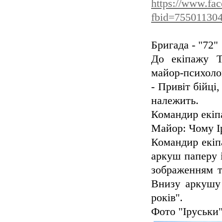
https://www.fa
fbid=75501130
Бригада - "72"
До екіпажу Т
майор-психоло
- Привіт бійці
належить.
Командир екіпа
Майор: Чому І
Командир екіп
аркуш паперу і
зображенням т
Внизу аркушу 
років".
Фото "Іруськи