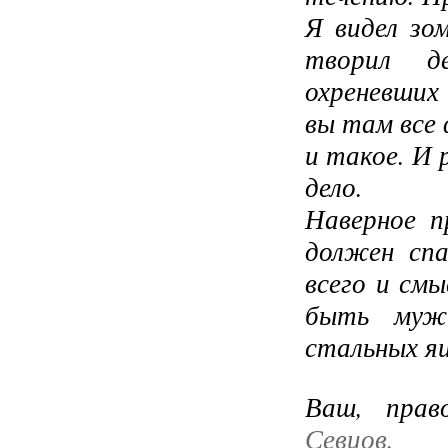
Я видел зо
творил д
охреневших
вы там все
и такое. И 
дело.
Наверное п
должен сп
всего и см
быть муж
стальных яи
Ваш, прав
Севцов.