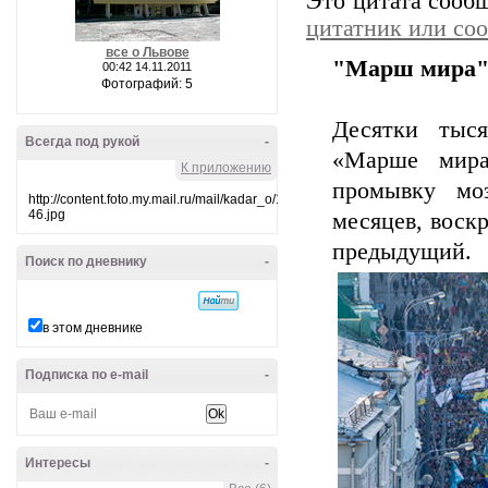
Это цитата соо
цитатник или со
все о Львове
"Марш мира"
00:42 14.11.2011
Фотографий: 5
Десятки тыс
Всегда под рукой
-
«Марше мира
К приложению
промывку мо
http://content.foto.my.mail.ru/mail/kadar_o/10/i-
46.jpg
месяцев, воск
предыдущий.
Поиск по дневнику
-
в этом дневнике
Подписка по e-mail
-
Интересы
-