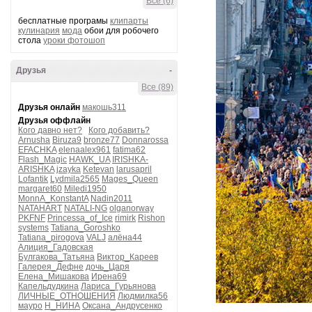
Все (6)
бесплатные програмы
клипарты
кулинария
мода
обои для робочего
стола
уроки фотошоп
Друзья
-
Все (89)
Друзья онлайн
макошь311
Друзья оффлайн
Кого давно нет?
Кого добавить?
Arnusha
Biruza9
bronze77
Donnarossa
EFACHKA
elenaalex961
fatima62
Flash_Magic
HAWK_UA
IRISHKA-
ARISHKA
jzayka
Ketevan
larusapril
Lofantik
Lydmila2565
Mages_Queen
margaret60
Miledi1950
MonnA_KonstantA
Nadin2011
NATAHART
NATALI-NG
olganorway
PKFNF
Princessa_of_Ice
rimirk
Rishon
systems
Tatiana_Goroshko
Tatiana_pirogova
VALJ
алёна44
Алиция_Гадовская
Булгакова_Татьяна
Виктор_Кареев
Галерея_Дефне
дочь_Царя
Елена_Мишакова
Ирена69
Капельдудкина
Лариса_Гурьянова
ЛИЧНЫЕ_ОТНОШЕНИЯ
Людмилка56
мауро
Н_НИНА
Оксана_Андрусенко