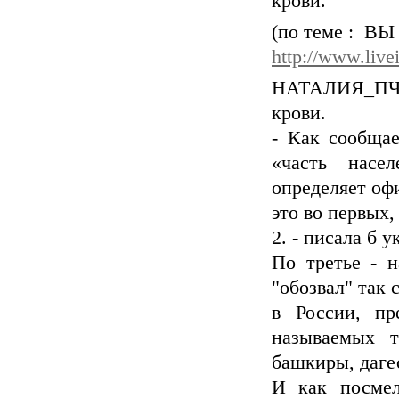
крови.
(по теме : 
http://www.live
НАТАЛИЯ_ПЧЁ
крови.
- Как сообщае
«часть насел
определяет оф
это во первых,
2. - писала б 
По третье - 
"обозвал" так 
в России, пр
называемых т
башкиры, даге
И как посмел