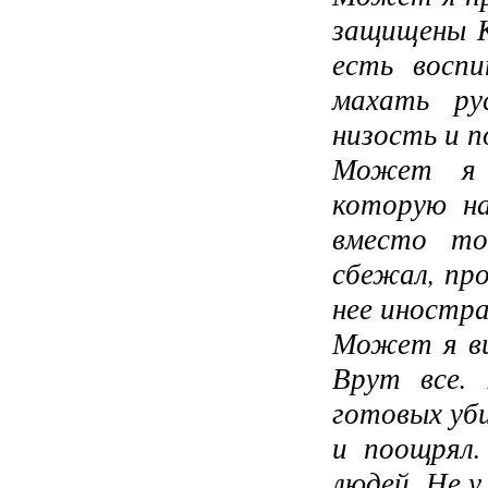
защищены 
есть восп
махать ру
низость и п
Может я 
которую н
вместо то
сбежал, про
нее иностр
Может я ви
Врут все. 
готовых уб
и поощрял.
людей. Не у