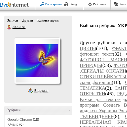
Регистрация
Вход
Рейтинги
Авос
Записи
Друзья
Комментарии
Выбрана рубрика
УКР
okc-ana
Другие рубрики в э
ЦВЕТЫ
(101),
ФРАК
фотошоп текст
(32),
ФОТОШОП МАСК
ПРИРОДЫ
(53),
ФОТО
,СЕРИАЛЫ ОНЛАЙН
СТИХИ.ПЛЕЙКАСТЫ
скрап,фотошоп
(16),
ТЕМАТИКА
(2),
САЙ
В друзья
ОТКРЫТКИ
(46),
РЕД
Рамки для текста-фр
програма Создать Bl
Рубрики
-
индексы-Украины,Роси
ТЕЛЕВИДЕНЬЕ
(8),
Google Chrome
(18)
НЕРЕАЛЬНАЯ КРАС
Юнайс
(0)