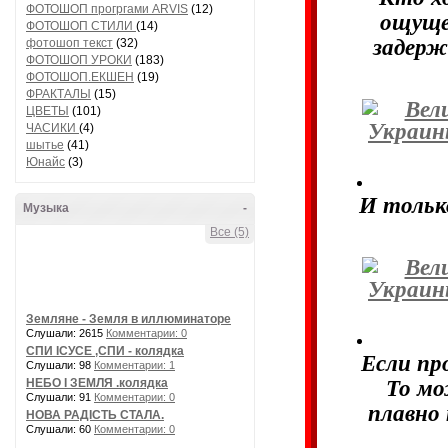
ФОТОШОП прогргами ARVIS
(12)
ощущен
ФОТОШОП СТИЛИ
(14)
задерж
фотошоп текст
(32)
ФОТОШОП УРОКИ
(183)
ФОТОШОП.ЕКШЕН
(19)
ФРАКТАЛЫ
(15)
ЦВЕТЫ
(101)
ЧАСИКИ
(4)
шытье
(41)
Юнайс
(3)
И тольк
Музыка
-
Все (5)
Земляне - Земля в иллюминаторе
Слушали: 2615
Комментарии: 0
СПИ ІСУСЕ ,СПИ - колядка
Если пр
Слушали: 98
Комментарии: 1
НЕБО І ЗЕМЛЯ .колядка
То мо
Слушали: 91
Комментарии: 0
плавно
НОВА РАДІСТЬ СТАЛА.
Слушали: 60
Комментарии: 0