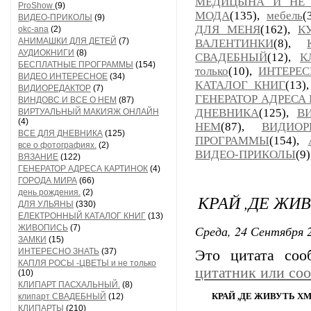
МЕДИЦЫНА И НЕ 
ProShow
(9)
МОДА
(135),
мебель
(
ВИДЕО-ПРИКОЛЫ
(9)
ДЛЯ МЕНЯ
(162),
К
okc-ana
(2)
АНИМАШКИ ДЛЯ ДЕТЕЙ
(7)
ВАЛЕНТИНКИ
(8),
АУДИОКНИГИ
(8)
СВАДЕБНЫЙ
(12),
К
БЕСПЛАТНЫЕ ПРОГРАММЫ
(154)
только
(10),
ИНТЕРЕС
ВИДЕО ИНТЕРЕСНОЕ
(34)
КАТАЛОГ КНИГ
(13)
ВИДИОРЕДАКТОР
(7)
ГЕНЕРАТОР АДРЕСА
ВИНДОВС И ВСЕ О НЕМ
(87)
ДНЕВНИКА
(125),
В
ВИРТУАЛЬНЫЙ МАКИЯЖ ОНЛАЙН
(4)
НЕМ
(87),
ВИДИОР
ВСЕ ДЛЯ ДНЕВНИКА
(125)
ПРОГРАММЫ
(154),
все о фотографиях.
(2)
ВИДЕО-ПРИКОЛЫ
(9)
ВЯЗАНИЕ
(122)
ГЕНЕРАТОР АДРЕСА КАРТИНОК
(4)
ГОРОДА МИРА
(66)
день рождения.
(2)
КРАЙ ,ДЕ ЖИ
ДЛЯ УЛЬЯНЫ
(330)
ЕЛЕКТРОННЫЙ КАТАЛОГ КНИГ
(13)
Среда, 24 Сентября 2
ЖИВОПИСЬ
(7)
ЗАМКИ
(15)
ИНТЕРЕСНО ЗНАТЬ
(37)
Это цитата со
КАПЛЯ РОСЫ -ЦВЕТЫ и не только
цитатник или со
(10)
КЛИПАРТ ПАСХАЛЬНЫЙ.
(8)
КРАЙ ,ДЕ ЖИВУТЬ Х
клипарт СВАДЕБНЫЙ
(12)
КЛИПАРТЫ
(210)