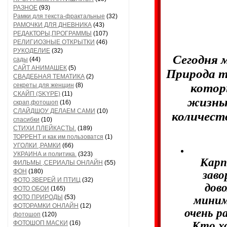
РАЗНОЕ
(93)
Рамки для текста-фрактальные
(32)
РАМОЧКИ ДЛЯ ДНЕВНИКА
(43)
РЕДАКТОРЫ,ПРОГРАММЫ
(107)
РЕЛИГИОЗНЫЕ ОТКРЫТКИ
(46)
РУКОДЕЛИЕ
(32)
Сегодня 
сады
(44)
САЙТ АНИМАШЕК
(5)
Природа т
СВАДЕБНАЯ ТЕМАТИКА
(2)
котор
секреты для женщин
(8)
СКАЙП (SKYPE)
(11)
жизнью
скрап,фотошоп
(16)
СЛАЙДШОУ ДЕЛАЕМ САМИ
(10)
количест
спасибки
(10)
СТИХИ.ПЛЕЙКАСТЫ.
(189)
ТОРРЕНТ и как им пользоватся
(1)
УГОЛКИ ,РАМКИ
(66)
УКРАИНА и политика.
(323)
Карп
ФИЛЬМЫ ,СЕРИАЛЫ ОНЛАЙН
(55)
ФОН
(180)
зав
ФОТО ЗВЕРЕЙ И ПТИЦ
(32)
дов
ФОТО ОБОИ
(165)
ФОТО ПРИРОДЫ
(53)
миним
ФОТОРАМКИ ОНЛАЙН
(12)
очень р
фотошоп
(120)
ФОТОШОП МАСКИ
(16)
Кто хо