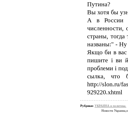
Путина?
Вы хотя бы узн
А в России 
численности, 
страны, тогда
названы:" - Ну
Якщо би в вас 
пишите і ви й
проблеми і под
сылка, что 
http://slon.ru/fa
929220.xhtml
Рубрики:
УКРАИНА и политика.
Новости Украина,