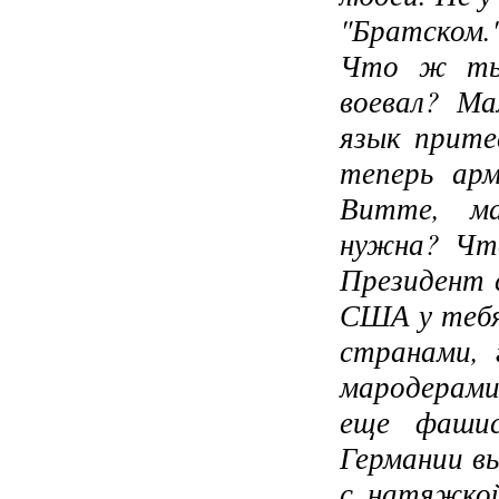
"Братском.
Что ж ты,
воевал? Ма
язык прит
теперь арм
Витте, ма
нужна? Что
Президент 
США у тебя 
странами, 
мародерами
еще фашис
Германии в
с натяжко