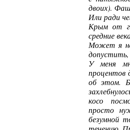
двоих). Фа
Или ради ч
Крым от г
средние век
Может я не
допустить, 
У меня мн
процентов 
об этом. Б
захлебнулос
косо посм
просто ну
безумной т
течению. П