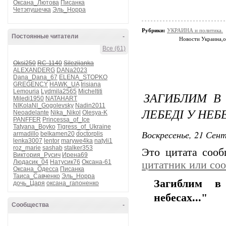
Оксана_Лютова
Писанка
Четэпушечка
Эль_Норра
Рубрики:
УКРАИНА и политика.
Постоянные читатели
-
Новости Украина,
Все (61)
Oksi250
RC-1140
Silezijanka
ALEXANDERG
DANa2023
Dana_Dana_67
ELENA_STOPKO
GREGENCY
HAWK_UA
Irisiana
Lemouria
Lydmila2565
Micheltiti
ЗАГИБЛИМ В 
Miledi1950
NATAHART
NIKolaNI_Gogolevsky
Nadin2011
ЛЕБЕДІ У НЕБЕ
Neoadelante
Nika_Nikol
Olesya-K
PANFFER
Princessa_of_Ice
Tatyana_Boyko
Tigress_of_Ukraine
Воскресенье, 21 Сент
armadillo
belkamen20
doctorplis
lenka3007
lentor
marywe4ka
natyli1
roz_marie
sashab
stalker353
Это цитата соо
Виктория_Русич
Ирена69
Людасик_04
Натусик76
Оксана-61
цитатник или со
Оксана_Одесса
Писанка
Таиса_Савченко
Эль_Норра
Загиблим в 
дочь_Царя
оксана_гапоненко
небесах..."
Сообщества
-