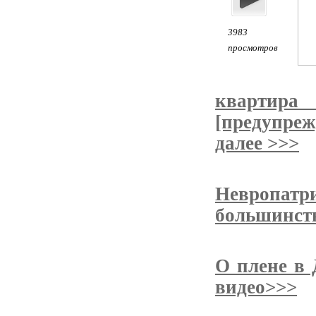
3983
просмотров
квартира
[предупре
далее >>>
Невропатр
большинств
О плене в 
видео>>>