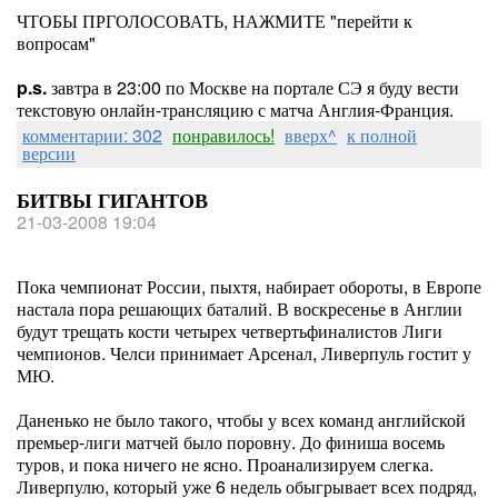
ЧТОБЫ ПРГОЛОСОВАТЬ, НАЖМИТЕ "перейти к
вопросам"
p.s.
завтра в 23:00 по Москве на портале СЭ я буду вести
текстовую онлайн-трансляцию с матча Англия-Франция.
комментарии: 302
понравилось!
вверх^
к полной
версии
БИТВЫ ГИГАНТОВ
21-03-2008 19:04
Пока чемпионат России, пыхтя, набирает обороты, в Европе
настала пора решающих баталий. В воскресенье в Англии
будут трещать кости четырех четвертьфиналистов Лиги
чемпионов. Челси принимает Арсенал, Ливерпуль гостит у
МЮ.
Даненько не было такого, чтобы у всех команд английской
премьер-лиги матчей было поровну. До финиша восемь
туров, и пока ничего не ясно. Проанализируем слегка.
Ливерпулю, который уже 6 недель обыгрывает всех подряд,