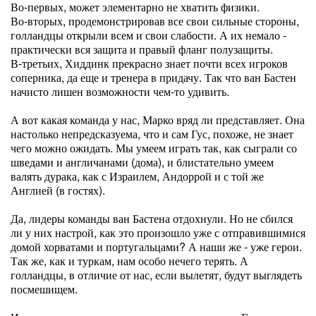
Во-первых, может элементарно не хватить физики.
Во-вторых, продемонстрировав все свои сильные стороны,
голландцы открыли всем и свои слабости. А их немало -
практически вся защита и правый фланг полузащиты.
В-третьих, Хиддинк прекрасно знает почти всех игроков
соперника, да еще и тренера в придачу. Так что ван Бастен
начисто лишен возможности чем-то удивить.
А вот какая команда у нас, Марко вряд ли представляет. Она
настолько непредсказуема, что и сам Гус, похоже, не знает
чего можно ожидать. Мы умеем играть так, как сыграли со
шведами и англичанами (дома), и блистательно умеем
валять дурака, как с Израилем, Андоррой и с той же
Англией (в гостях).
Да, лидеры команды ван Бастена отдохнули. Но не сбился
ли у них настрой, как это произошло уже с отправившимися
домой хорватами и португальцами? А наши же - уже герои.
Так же, как и туркам, нам особо нечего терять. А
голландцы, в отличие от нас, если вылетят, будут выглядеть
посмешищем.