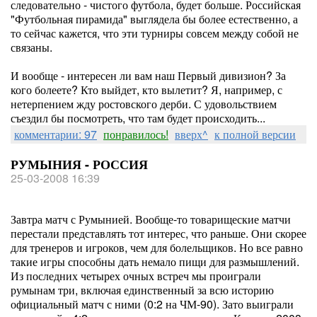
следовательно - чистого футбола, будет больше. Российская
"Футбольная пирамида" выглядела бы более естественно, а
то сейчас кажется, что эти турниры совсем между собой не
связаны.
И вообще - интересен ли вам наш Первый дивизион? За
кого болеете? Кто выйдет, кто вылетит? Я, например, с
нетерпением жду ростовского дерби. С удовольствием
съездил бы посмотреть, что там будет происходить...
комментарии: 97
понравилось!
вверх^
к полной версии
РУМЫНИЯ - РОССИЯ
25-03-2008 16:39
Завтра матч с Румынией. Вообще-то товарищеские матчи
перестали представлять тот интерес, что раньше. Они скорее
для тренеров и игроков, чем для болельщиков. Но все равно
такие игры способны дать немало пищи для размышлений.
Из последних четырех очных встреч мы проиграли
румынам три, включая единственный за всю историю
официальный матч с ними (0:2 на ЧМ-90). Зато выиграли