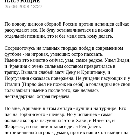
ПАСУЮЩИЕ
25-06-2008 13:27
По поводу шансов сборной России против испанцев сейчас
рассуждают все. Не буду останавливаться на каждой
отдельной позиции, это и без меня есть кому делать.
Сосредоточусь на главных творцах побед в современном
футболе - на игроках, умеющих остро пасовать.
Именно это качество сейчас, увы, самое редкое. Ушел Зидан,
и Франция с очень сильным составом превратилась в
тряпку. Выдали слабый матч Деку и Криштиану, и
Португалия оказалась повержена. Не увидели пасующих и у
Италии (Пирло был не похож на себя), а голландцы все свои
голы забили именно после того, как делалась
нестандартная, острая передача.
По мне, Аршавин в этом амплуа - лучший на турнире. Его
пас на Торбинского - шедевр. Но у испанцев - самая
большая когорта пасующих: это и Хави, и Иньеста, и
Фабрегас, и сидящий в запасе де ла Ред (очень
нетривиальный игрок - думаю, против наших он выйдет на