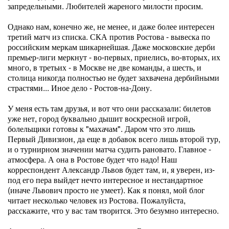
запредельными. Любителей жареного милости просим.
Однако нам, конечно же, не менее, и даже более интересен
третий матч из списка. СКА против Ростова - вывеска по
российским меркам шикарнейшая. Даже московские дерби
премьер-лиги меркнут - во-первых, приелись, во-вторых, их
много, в третьих - в Москве не две команды, а шесть, и
столица никогда полностью не будет захвачена дербийными
страстями... Иное дело - Ростов-на-Дону.
У меня есть там друзья, и вот что они рассказали: билетов
уже нет, город буквально дышит воскресной игрой,
болельщики готовы к "махачам". Даром что это лишь
Первый Дивизион, да еще в добавок всего лишь второй тур,
и о турнирном значении матча судить рановато. Главное -
атмосфера. А она в Ростове будет что надо! Наш
корреспондент Александр Львов будет там, и, я уверен, из-
под его пера выйдет нечто интересное и нестандартное
(иначе Львович просто не умеет). Как я понял, мой блог
читает несколько человек из Ростова. Пожалуйста,
расскажите, что у вас там творится. Это безумно интересно.