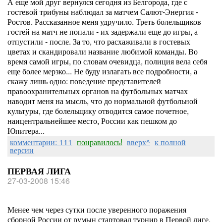
А еще мой друг вернулся сегодня из Белгорода, где с
гостевой трибуны наблюдал за матчем Салют-Энергия -
Ростов. Рассказанное меня удручило. Треть болельщиков
гостей на матч не попали - их задержали еще до игры, а
отпустили - после. За то, что расхаживали в гостевых
цветах и скандировали название любимой команды. Во
время самой игры, по словам очевидца, полиция вела себя
еще более мерзко... Не буду излагать все подробности, а
скажу лишь одно: поведение представителей
правоохранительных органов на футбольных матчах
наводит меня на мысль, что до нормальной футбольной
культуры, где болельщику отводится самое почетное,
наицентральнейшее место, России как пешком до
Юпитера...
комментарии: 111
понравилось!
вверх^
к полной
версии
ПЕРВАЯ ЛИГА
27-03-2008 15:46
Менее чем через сутки после уверенного поражения
сборной России от румын стартовал турнир в Первой лиге.