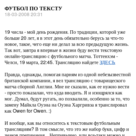
ФУТБОЛ ПО ТЕКСТУ
18-03-2008 20:31
19 числа - мой день рождения. По традиции, которой уже
больше 20 лет, я в этот день обязательно берусь за что-то
новое, такое, чего еще ни делал за всю предыдущую жизнь.
Так вот, завтра я впервые в жизни буду вести текстовую
онлайн-трансляцию с футбольного матча. Тоттенхэм -
Челси, 19 марта, 22:45. Трансляцию найдете
ЗДЕСЬ
Правда, однажды, помогая парням из одной небезызвестной
британской компании, я вел трансляцию с товарищеского
матча сборной Англии. Мне не сказали, как ее нужно вести
- просто показалаи, что куда вводить. Я и изощрялся как
мог. Думал, будут ругать, но похвалили, особенно за то, что
замену Майкла Оуэна на Оуэна Харгривза я транслировал
как Owen for Owen. :)
И вообще, как вы относитесь к текстовым футбольным
трансляциям? В том смысле, что это же набор букв, цифр и
знаков препинания... Непривычно, или все-таки можно и