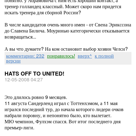
понятно: у Абрамовича с ним есть хороший контакт, а
тренер голландец классный. Может скоро нам придется
искать тренера для сборной России?
В числе кандидатов очень много имен - от Свена Эрикссона
до Славена Билича. Моуринью категорически отказывается
возвращаться...
А вы что думаете? На ком остановит выбор хозяин Челси?
комментарии: 232
понравилось!
вверх^
к полной
версии
HATS OFF TO UNITED!
12-05-2008 04:27
Это длилось ровно 9 месяцев.
11 августа Сандерленд играл с Тоттенхэмом, а 11 мая
игрался последний тур, до начала которого лидери очков
набрали поровну, и непонятно было, кто вылетает.
МЮ чемпион, Фулхэм спасся. Вот итог последнего дня
премьер-лиги.