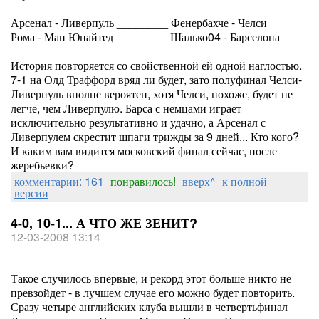
Арсенал - Ливерпуль ________ Фенербахче - Челси
Рома - Ман Юнайтед ________ Шалько04 - Барселона
История повторяется со свойственной ей одной наглостью.
7-1 на Олд Траффорд вряд ли будет, зато полуфинал Челси-
Ливерпуль вполне вероятен, хотя Челси, похоже, будет не
легче, чем Ливерпулю. Барса с немцами играет
исключительно результативно и удачно, а Арсенал с
Ливерпулем скрестит шпаги трижды за 9 дней... Кто кого?
И каким вам видится московский финал сейчас, после
жеребьевки?
комментарии: 161
понравилось!
вверх^
к полной
версии
4-0, 10-1... А ЧТО ЖЕ ЗЕНИТ?
12-03-2008 13:14
Такое случилось впервые, и рекорд этот больше никто не
превзойдет - в лучшем случае его можно будет повторить.
Сразу четыре английских клуба вышли в четвертьфинал