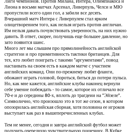
Лиги чемпионов. Против Милана, Интера, Олимпиакоса и
Лиона в восьми матчах Арсенал, Ливерпуль, Челси и МЮ
пропустили всего один гол, а забили все десять.
Вчерашний матч Интера с Ливерпулем стал ярким
олицетворением того, как нельзя играть против англичан.
Им нельзя давать почувствовать уверенность, на них нужно
давить. В ответ, скорее, получишь еще большее давление, но
зато появится шанс.
Много лет мы слышим про прямолинейность английской
стратегии и про примитивность тактики британцев. Для
тех, кто любит поиграть с такими "аргументами", повод
настаивать на своем есть в каждом матче с участием
английских команд. Они по-прежнему любят фланги,
обожают играть головой, бороться, биться до потери пульса.
Но, как мне кажется, английские клубы наконец вернули
себе умение побеждать - то самое, которое их отличало все
70-е и до середины 80-х, вплоть до трагдеии на "Эйзеле".
Символично, что произошло это в тот же сезон, в котором
опозорилась английская сборная, хотя половина ее игроков
выступает как раз в вышеперечисленных клубах.
Тем не менее, сегодня и завтра английский футбол может
получить очередную чувствительную пощечину. В Кубке