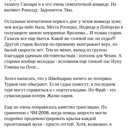
таланту Сколари и к его очень симпатичной команде. Не
вытянет Роналду. Задохнется. Увы.
Остальные впечатления первого дня: у чехов команда хуже,
чем когда-либо была. Места Росицки, Недведа и Поборски в
полузащите заняли невзрачные Яролимы... И только старик
Галасек все еще бьется. Какой же голевой пас он отдал!!!
Другой старик Коллер по-прежнему выигрывает верх, но
былой скорости нет. Тем не менее, выход из группы
благодаря удачным обстоятельствам - потолок для Чехии. А
старики вообще молодцы - вспомним еще тонкий пас Нуну
Гомеша на Пепе...
Хотел написать, что у Швейцарии ничего не потеряно.
Турков они обыграют. Если судьи помогут, в последнем
туре могут справиться и с португальцами. Но Фрай - это
сумасшедшая потеря. Жалко парня.
Еще не очень понравилось качество трансляции. По
сравнению с ЧМ-2006, когда немцы запросто могли
подробно продемонстрировать крылья каждой
пролетающей мухи - просто отстой. Хотя, возможно, я