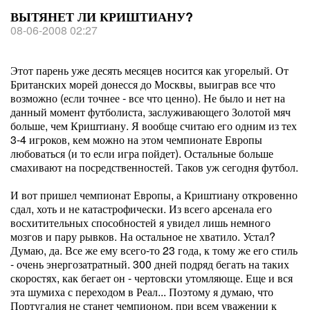
ВЫТЯНЕТ ЛИ КРИШТИАНУ?
08-06-2008 02:27
Этот парень уже десять месяцев носится как угорелый. От
Британских морей донесся до Москвы, выиграв все что
возможно (если точнее - все что ценно). Не было и нет на
данный момент футболиста, заслуживающего Золотой мяч
больше, чем Криштиану. Я вообще считаю его одним из тех
3-4 игроков, кем можно на этом чемпионате Европы
любоваться (и то если игра пойдет). Остальные больше
смахивают на посредственностей. Таков уж сегодня футбол.
И вот пришел чемпионат Европы, а Криштиану откровенно
сдал, хоть и не катастрофически. Из всего арсенала его
восхитительных способностей я увидел лишь немного
мозгов и пару рывков. На остальное не хватило. Устал?
Думаю, да. Все же ему всего-то 23 года, к тому же его стиль
- очень энергозатратный. 300 дней подряд бегать на таких
скоростях, как бегает он - чертовски утомляюще. Еще и вся
эта шумиха с переходом в Реал... Поэтому я думаю, что
Португалия не станет чемпионом, при всем уважении к