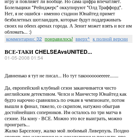
игру и повлияет ли вообще. Но сама цифра впечатляет.
Болельщики "Рейнджерс" оккупируют "Олд Траффорд".
Нет, я не ошибся - именно стадион Юнайтед примет
безбилетных шотландцев, которые будут поддерживать
своих на обеих аренах города. А Зенит может взять и все им
обломать... :)
комментарии: 32
понравилось!
вверх^
к полной версии
ВСЕ-ТАКИ CHELSEAvsUNITED...
01-05-2008 01:54
Давненько я тут не писал... Но тут такооооооеееее.......
Да, европейский клубный сезон заканчивается чисто
английским детективом. Челси и Манчестер Юнайтед как
будто нарочно сравнялись по очкам в чемпионате, потом
вышли в финал, тяжело, со скрипом, натужно обыграв
достойнейших соперников. Им осталось по три матча в
сезоне. На кону - ВСЕ. Можно это все выиграть, можно
проиграть...
Жалко Барселону, жалко мой любимый Ливерпуль. Поздно
спорить про назначенные и неназначенные пенальти, про