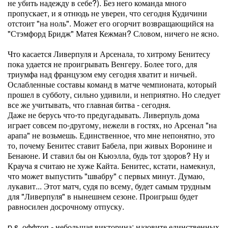
не убить надежду в себе?). Без него команда много
пропускает, и я отнюдь не уверен, что сегодня Кудичини
отстоит "на ноль". Может его огорчит возвращающийся на
"Стэмфорд Бридж" Матея Кежман? Словом, ничего не ясно.
Что касается Ливерпуля и Арсенала, то хитрому Бенитесу
пока удается не проигрывать Венгеру. Более того, для
триумфа над французом ему сегодня хватит и ничьей.
Ослабленные составы команд в матче чемпионата, который
прошел в субботу, сильно удивили, и неприятно. Но следует
все же учитывать, что главная битва - сегодня.
Даже не берусь что-то предугадывать. Ливерпуль дома
играет совсем по-другому, нежели в гостях, но Арсенал "на
арапа" не возьмешь. Единственное, что мне непонятно, это
то, почему Бенитес ставит Бабела, при живых Воронине и
Бенаюне. И ставил бы он Кьюэлла, будь тот здоров? Ну и
Крауча я считаю не хуже Кайта. Бенитес, кстати, намекнул,
что может выпустить "швабру" с первых минут. Думаю,
лукавит... Этот матч, судя по всему, будет самым трудным
для "Ливерпуля" в нынешнем сезоне. Проигрыш будет
равносилен досрочному отпуску.
p.s. оффтоп - небольшая викторина: назовите единственных