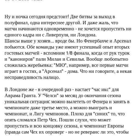
Ну и ночка сегодня предстоит! Две битвы за выход в
полуфинал, одна интереснее другой. И даже жаль, что
матчи начинаются одновременно - не хочется пропустить ни
единого кадра ни с Ливерпуля, ни Лондона.
Шансы выше у хозяев... вроде бы. Но Фенербахче и Арсенал
побьются. Обе команды уже имеют успешный опыт вторых
гостевых матчей - вспомним 1/8 финала, когда от рук турок
и "канониров" пали Милан и Севилья. Вообще любопытно
сложилась жеребьевка: "МЮ", например, все первые матчи
играет в гостях, а "Арсенал" - дома. Что ни говорите, а некая
несправедливость налицо.
В Лондоне же - в очередной раз - настает "час икс" для
Аврама Гранта. У "Челси" за месяц до окончания сезона
уникальная ситуация: можно вылететь от Фенера и занять в
чемпионате даже третье место, а можно выиграть и
чемпионат, и Лигу чемпионов. Плохо для "синих" то, что
опять сломался Петр Чех. Пошли слухи, что может
пропустить и всю концовку сезона, и чемпионат Европы
(правда сам Чех их опроверг - но не реверанс ли это, чтобы