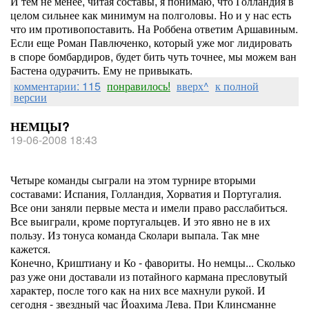
И тем не менее, читая составы, я понимаю, что Голландия в
целом сильнее как минимум на полголовы. Но и у нас есть
что им противопоставить. На Роббена ответим Аршавиным.
Если еще Роман Павлюченко, который уже мог лидировать
в споре бомбардиров, будет бить чуть точнее, мы можем ван
Бастена одурачить. Ему не привыкать.
комментарии: 115
понравилось!
вверх^
к полной
версии
НЕМЦЫ?
19-06-2008 18:43
Четыре команды сыграли на этом турнире вторыми
составами: Испания, Голландия, Хорватия и Португалия.
Все они заняли первые места и имели право расслабиться.
Все выиграли, кроме португальцев. И это явно не в их
пользу. Из тонуса команда Сколари выпала. Так мне
кажется.
Конечно, Криштиану и Ко - фавориты. Но немцы... Сколько
раз уже они доставали из потайного кармана пресловутый
характер, после того как на них все махнули рукой. И
сегодня - звездный час Йоахима Лева. При Клинсманне