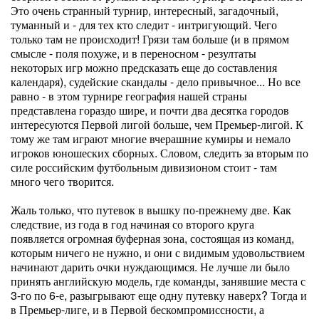
Это очень странный турнир, интересный, загадочный,
туманный и - для тех кто следит - интригующий. Чего
только там не происходит! Грязи там больше (и в прямом
смысле - поля похуже, и в переносном - резултаты
некоторых игр можно предсказать еще до составления
календаря), судейские скандалы - дело привычное... Но все
равно - в этом турнире география нашей страны
представлена гораздо шире, и почти два десятка городов
интересуются Первой лигой больше, чем Премьер-лигой. К
тому же там играют многие вчерашние кумиры и немало
игроков юношеских сборных. Словом, следить за вторым по
силе российским футбольным дивизионом стоит - там
много чего творится.
Жаль только, что путевок в вышку по-прежнему две. Как
следствие, из года в год начиная со второго круга
появляется огромная буферная зона, состоящая из команд,
которым ничего не нужно, и они с видимым удовольствием
начинают дарить очки нуждающимся. Не лучше ли было
принять английскую модель, где команды, занявшие места с
3-го по 6-е, разыгрывают еще одну путевку наверх? Тогда и
в Премьер-лиге, и в Первой бескомпромиссности, а