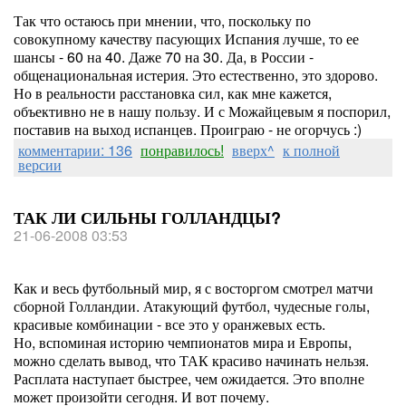
Так что остаюсь при мнении, что, поскольку по
совокупному качеству пасующих Испания лучше, то ее
шансы - 60 на 40. Даже 70 на 30. Да, в России -
общенациональная истерия. Это естественно, это здорово.
Но в реальности расстановка сил, как мне кажется,
объективно не в нашу пользу. И с Можайцевым я поспорил,
поставив на выход испанцев. Проиграю - не огорчусь :)
комментарии: 136
понравилось!
вверх^
к полной
версии
ТАК ЛИ СИЛЬНЫ ГОЛЛАНДЦЫ?
21-06-2008 03:53
Как и весь футбольный мир, я с восторгом смотрел матчи
сборной Голландии. Атакующий футбол, чудесные голы,
красивые комбинации - все это у оранжевых есть.
Но, вспоминая историю чемпионатов мира и Европы,
можно сделать вывод, что ТАК красиво начинать нельзя.
Расплата наступает быстрее, чем ожидается. Это вполне
может произойти сегодня. И вот почему.