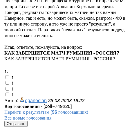
последний - 4:2 на товарищеском турнире на Кипре в 2003-
м, при Газзаеве и с парой Аршавин-Кержаков впереди.
Говорят, результаты товарищеских матчей не так важны.
Наверное, так и есть, но может быть, скажем, разгром - 4:0 в
ту или иную сторону, а это уже не просто "результат", а
звонкий сигнал. Пара таких "неважных" результатов подряд
многое может изменить.
Итак, ответьте, пожалуйста, на вопрос:
КАК ЗАВЕРШИТСЯ МАТЧ РУМЫНИЯ - РОССИЯ?
КАК ЗАВЕРЕШИТСЯ МАТЧ РУМЫНИЯ - РОССИЯ?
1.
1
1
1
1
Автор:
oganesian
25-03-2008 16:22
Код голосования
- [poll=749220]
Перейти к результатам (
96
голосовавших)
Все новые голосования