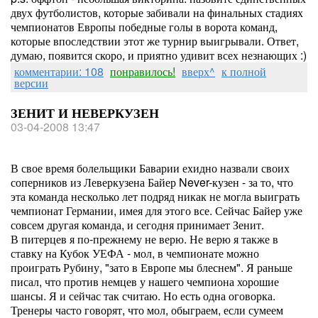
двух футболистов, которые забивали на финальных стадиях
чемпионатов Европы победные голы в ворота команд,
которые впоследствии этот же турнир выигрывали. Ответ,
думаю, появится скоро, и приятно удивит всех незнающих :)
комментарии: 108
понравилось!
вверх^
к полной
версии
ЗЕНИТ И НЕВЕРКУЗЕН
03-04-2008 13:47
В свое время болельщики Баварии ехидно назвали своих
соперников из Леверкузена Байер Never-кузен - за то, что
эта команда несколько лет подряд никак не могла выиграть
чемпионат Германии, имея для этого все. Сейчас Байер уже
совсем другая команда, и сегодня принимает Зенит.
В питерцев я по-прежнему не верю. Не верю я также в
ставку на Кубок УЕФА - мол, в чемпионате можно
проиграть Рубину, "зато в Европе мы блеснем". Я раньше
писал, что против немцев у нашего чемпиона хорошие
шансы. Я и сейчас так считаю. Но есть одна оговорка.
Тренеры часто говорят, что мол, обыграем, если сумеем