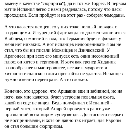
замену в качестве "сюрприза"), да и тот же Торрес. В первом
матче Испания легко с нами разделалась, потому что пасы
проходили. Если пройдут и на этот раз - соберем чемоданы.
А что касается немцев, то у них тоже полный порядок с
раздающими. И турецкий фарт когда-то должен закончиться.
В общем, сомнений в том, что Германия будет в финале, у
меня нет никаких. А вот испанцев недооценивать я бы не
стал, что бы ни писали Можайцев и Дзичковский. У
Арагонеса при всех его минусах есть один несомненный
плюс: он хитер и терпелив. И хотя как тренер Хиддинк
разнообразнее и мастеровитее, все же в мудрости и
хитрости испанского лиса превзойти не удастся. Испанцев
нужно именно переиграть. А это сложно.
Конечно, это здорово, что Аршавин еще и забивной, но на
него, как мне кажется, будет устроена повальная охота,
какой он еще не видел. Ведь полуфинал с Испанией -
первый матч, который Андрей проведет в ранге уже
признанной всем миром суперзвезды. До этого его всерьез
не воспринимали, и хотя он давно так играет, для Европы
он стал большим сюрпризом.