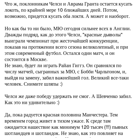
Что ж, поклонникам Челси и Аврама Гранта остается кусать
локоть, по крайней мере 10 ближайших дней. Потом,
возможно, придется кусать оба локтя. А может и наоборот.
Но как бы то ни было, МЮ сегодня сильнее всех в Англии.
Дважды подряд, как до этого Челси, "красные дьяволы"
выиграли чемпионат при жесточайшей конкуренции,
показав на протяжении всего сезона великолепный, и при
этом современный футбол. Остался один матч, и он
состоится в Москве.
Не знаю, будет ли играть Райан Гиггз. Он сравнялся по
числу матчей, сыгранных за МЮ, с Бобби Чарльтоном, и,
выйдя на замену, забил важнейший гол. Великий все-таки
человек. Снимите шляпы :)
Челси же даже победу удержать не смог. А Шевченко забил.
Как это ни удивительно :)
Да, пока радуется красная половина Манчестера. Тем
временем город живет в тихом ужасе. К среде там
ожидается нашествие как минимум 120 тысяч (!!!) пьяных
шотландцев и шотландок. Не знаю, как это повлияет на