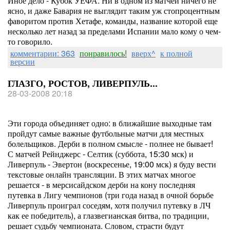
Иное дело - Кубок УЕФА. Ни в одном из матчей ничего не
ясно, и даже Бавария не выглядит таким уж стопроцентным
фаворитом против Хетафе, команды, название которой еще
несколько лет назад за пределами Испании мало кому о чем-
то говорило.
комментарии: 363
понравилось!
вверх^
к полной
версии
ГЛАЗГО, РОСТОВ, ЛИВЕРПУЛЬ...
28-03-2008 20:18
Эти города объединяет одно: в ближайшие выходные там
пройдут самые важные футбольные матчи для местных
болельщиков. Дерби в полном смысле - полнее не бывает!
С матчей Рейнджерс - Селтик (суббота, 15:30 мск) и
Ливерпуль - Эвертон (воскресенье, 19:00 мск) я буду вести
текстовые онлайн трансляции. В этих матчах многое
решается - в мерсисайдском дерби на кону последняя
путевка в Лигу чемпионов (три года назад в очной борьбе
Ливерпуль проиграл соседям, хотя получил путевку в ЛЧ
как ее победитель), а глазвегианская битва, по традиции,
решает судьбу чемпионата. Словом, страсти будут