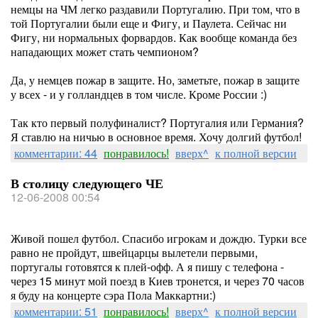
немцы на ЧМ легко раздавили Португалию. При том, что в
той Португалии были еще и Фигу, и Паулета. Сейчас ни
Фигу, ни нормальных форвардов. Как вообще команда без
нападающих может стать чемпионом?
Да, у немцев пожар в защите. Но, заметьте, пожар в защите
у всех - и у голландцев в том числе. Кроме России :)
Так кто первый полуфиналист? Португалия или Германия?
Я ставлю на ничью в основное время. Хочу долгий футбол!
комментарии: 44
понравилось!
вверх^
к полной версии
В столицу следующего ЧЕ
12-06-2008 00:54
Живой пошел футбол. Спасибо игрокам и дождю. Турки все
равно не пройдут, швейцарцы вылетели первыми,
португалы готовятся к плей-офф. А я пишу с телефона -
через 15 минут мой поезд в Киев тронется, и через 70 часов
я буду на концерте сэра Пола Маккартни:)
комментарии: 51
понравилось!
вверх^
к полной версии