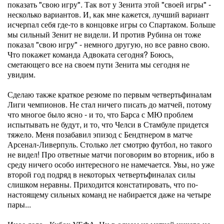
показать "свою игру". Так вот у Зенита этой "своей игры" -
несколько вариантов. И, как мне кажется, лучший вариант
исчерпал себя где-то в концовке игры со Спартаком. Больше
мы сильный Зенит не видели. И против Рубина он тоже
показал "свою игру" - немного другую, но все равно свою.
Что покажет команда Адвоката сегодня? Боюсь,
сметающего все на своем пути Зенита мы сегодня не
увидим.
Сделаю также краткое резюме по первым четвертьфиналам
Лиги чемпионов. Не стал ничего писать до матчей, потому
что многое было ясно - и то, что Барса с МЮ проблем
испытывать не будут, и то, что Челси в Стамбуле придется
тяжело. Меня позабавил эпизод с Бендтнером в матче
Арсенал-Ливерпуль. Столько лет смотрю футбол, но такого
не видел! Про ответные матчи поговорим во вторник, ибо в
среду ничего особо интересного не намечается. Увы, но уже
второй год подряд в некоторых четвертьфиналах силы
слишком неравны. Приходится констатировать, что по-
настоящему сильных команд не набирается даже на четыре
пары...