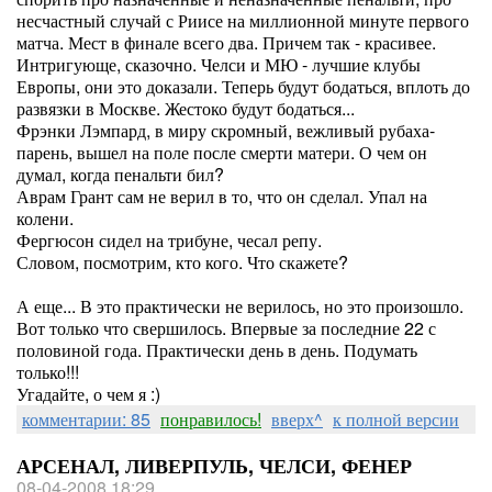
несчастный случай с Риисе на миллионной минуте первого
матча. Мест в финале всего два. Причем так - красивее.
Интригующе, сказочно. Челси и МЮ - лучшие клубы
Европы, они это доказали. Теперь будут бодаться, вплоть до
развязки в Москве. Жестоко будут бодаться...
Фрэнки Лэмпард, в миру скромный, вежливый рубаха-
парень, вышел на поле после смерти матери. О чем он
думал, когда пенальти бил?
Аврам Грант сам не верил в то, что он сделал. Упал на
колени.
Фергюсон сидел на трибуне, чесал репу.
Словом, посмотрим, кто кого. Что скажете?
А еще... В это практически не верилось, но это произошло.
Вот только что свершилось. Впервые за последние 22 с
половиной года. Практически день в день. Подумать
только!!!
Угадайте, о чем я :)
комментарии: 85
понравилось!
вверх^
к полной версии
АРСЕНАЛ, ЛИВЕРПУЛЬ, ЧЕЛСИ, ФЕНЕР
08-04-2008 18:29