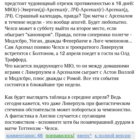
предстоит чудовищный отрезок протяженностью в 16 дней:
МЮ(г)-Эвертон(д)-Арсенал(г, ЛЧ)-Арсенал(г)-Арсенал(д,
ЛЧ). Страшный календарь, правда? Три матча с Арсеналом
в течение недели - это вообще апогей. Будет любопытно.
Челси может в субботу выйти на второе место, если
обыграет "канониров". Правда, потом соперники полегче -
Мидлсбро, Уиган, дважды Фенербахче в Лиге чемпионов...
Сам Арсенал поимио Челси и троекратного Ливерпуля
встретится с Болтоном, а 12 апреля поедет в гости на Олд
Траффорд.
Что касается лидирующего МЮ, то он между домашними
играми с Ливерпулем и Арсеналом сыграет с Астон Виллой
и Мидлсбро, плюс дважды с Ромой. Все эти события
состоятся в ближайшие три недели.
Как будет выглядеть таблица в середине апреля? Ведь
сегодня кажется, что даже Ливерпуль при фантастическом
стечении обстоятельств может побороться за чемпионство.
А фантастика в Англии случается с пугающим
постоянством - вспомните хотя бы позавчерашний дурдом в
матче Тоттенхэм - Челси.
комментарии: 46
понравилось!
вверх^
к полной версии