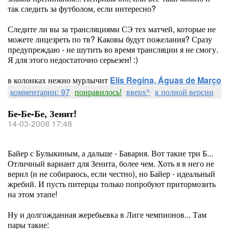
так следить за футболом, если интересно?
Следите ли вы за трансляциями СЭ тех матчей, которые не
можете лицезреть по тв? Каковы будут пожелания? Сразу
предупреждаю - не шутить во время трансляции я не смогу.
Я для этого недостаточно серьезен! :)
в колонках нежно мурлычит
Elis Regina, Águas de Março
комментарии: 97
понравилось!
вверх^
к полной версии
Бе-Бе-Бе, Зенит!
14-03-2008 17:48
Байер с Булыкиным, а дальше - Бавария. Вот такие три Б...
Отличный вариант для Зенита, более чем. Хоть я в него не
верил (и не собираюсь, если честно), но Байер - идеальный
жребий. И пусть питерцы только попробуют притормозить
на этом этапе!
Ну и долгожданная жеребьевка в Лиге чемпионов... Там
пары такие: