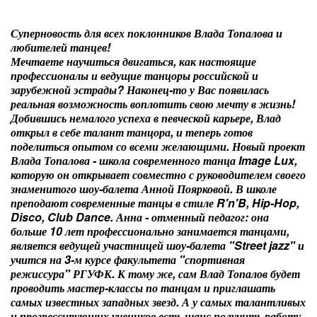
Суперновость для всех поклонников Влада Топалова и
любителей танцев!
Мечтаете научиться двигаться, как настоящие
профессионалы и ведущие танцоры российской и
зарубежной эстрады? Наконец-то у Вас появилась
реальная возможность воплотить свою мечту в жизнь!
Добившись немалого успеха в певческой карьере, Влад
открыл в себе талант танцора, и теперь готов
поделиться опытом со всеми желающими. Новый проект
Влада Топалова - школа современного танца Image Lux,
которую он открывает совместно с руководителем своего
знаменитого шоу-балета Анной Поярковой. В школе
преподают современные танцы в стиле R'n'B, Hip-Hop,
Disco, Club Dance. Анна - отменный педагог: она
больше 10 лет профессионально занимается танцами,
является ведущей участницей шоу-балета "Street jazz" и
учится на 3-м курсе факультета "спортивная
режиссура" РГУФК. К тому же, сам Влад Топалов будет
проводить мастер-классы по танцам и приглашать
самых известных западных звезд. А у самых талантливых
и прогрессирующих учеников есть шанс получить работу