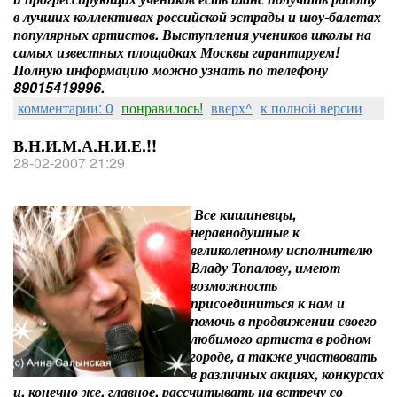
в лучших коллективах российской эстрады и шоу-балетах
популярных артистов. Выступления учеников школы на
самых известных площадках Москвы гарантируем!
Полную информацию можно узнать по телефону
89015419996.
комментарии: 0
понравилось!
вверх^
к полной версии
В.Н.И.М.А.Н.И.Е.!!
28-02-2007 21:29
Все кишиневцы,
неравнодушные к
великолепному исполнителю
Владу Топалову, имеют
возможность
присоединиться к нам и
помочь в продвижении своего
любимого артиста в родном
городе, а также участвовать
в различных акциях, конкурсах
и, конечно же, главное, рассчитывать на встречу со