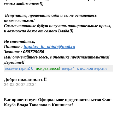
своим любимчиком!))
Вступайте, проявляйте себя и вы не останетесь
незамеченными!
Самые активные будут получать поощрительные призы,
и возможно даже от самого Влада!))
Не стесняйтесь,
Пишите :
topalov
_
fc
_
chish
@
mail
.
ru
Звоните :
069729986
Или отмечайтесь здесь, в дневнике представительства!
Дерзайте!!
комментарии: 0
понравилось!
вверх^
к полной версии
Добро пожаловать!!
24-02-2007 22:34
Вас приветствует Официальное представительство Фан-
Клуба Влада Топалова в Кишиневе!