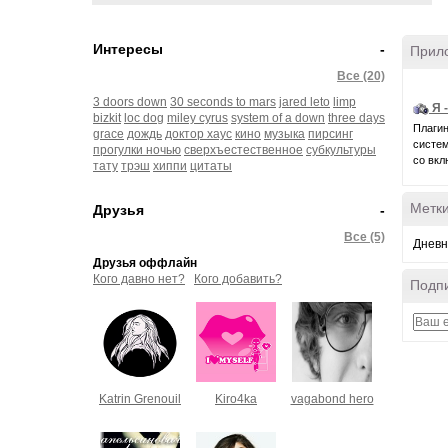
Интересы
-
Прил
Все (20)
3 doors down
30 seconds to mars
jared leto
limp
Я 
bizkit
loc dog
miley cyrus
system of a down
three days
Плагин
grace
дождь
доктор хаус
кино
музыка
пирсинг
системн
прогулки ночью
сверхъестественное
субкультуры
со вкл
тату
трэш
хиппи
цитаты
Метк
Друзья
-
Все (5)
Дневн
Друзья оффлайн
Кого давно нет?
Кого добавить?
Подпи
Katrin Grenouil
Kiro4ka
vagabond hero