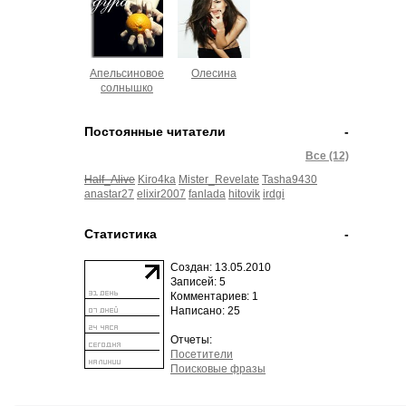
Апельсиновое
Олесина
солнышко
Постоянные читатели
-
Все (12)
Half_Alive
Kiro4ka
Mister_Revelate
Tasha9430
anastar27
elixir2007
fanlada
hitovik
irdgi
Статистика
-
Создан: 13.05.2010
Записей: 5
Комментариев: 1
Написано: 25
Отчеты:
Посетители
Поисковые фразы