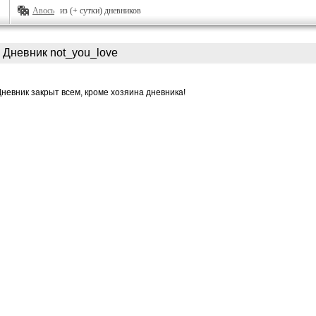
Авось
из (+ сутки) дневников
Дневник not_you_love
Дневник закрыт всем, кроме хозяина дневника!