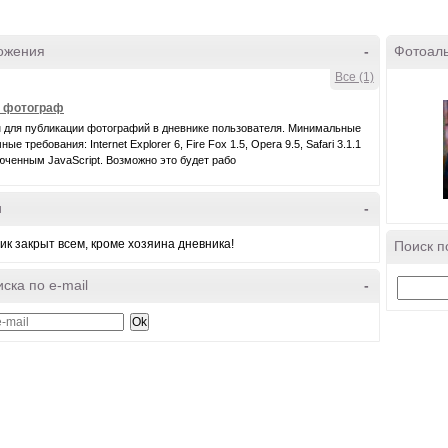
ожения
-
Фотоал
Все (1)
- фотограф
 для публикации фотографий в дневнике пользователя. Минимальные
ые требования: Internet Explorer 6, Fire Fox 1.5, Opera 9.5, Safari 3.1.1
юченным JavaScript. Возможно это будет рабо
и
-
ик закрыт всем, кроме хозяина дневника!
Поиск п
ска по e-mail
-