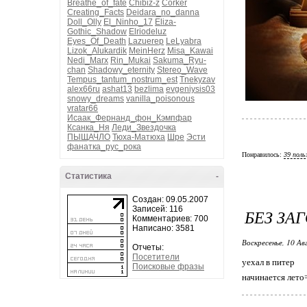
Breathe_of_fate
Chibiz-z
Corker
Creating_Facts
Deidara_no_danna
Doll_Olly
El_Ninho_17
Eliza-
Gothic_Shadow
Elriodeluz
Eyes_Of_Death
Lazuerep
LeLyabra
Lizok_Alukardik
MeinHerz
Misa_Kawai
Nedi_Marx
Rin_Mukai
Sakuma_Ryu-
chan
Shadowy_eternity
Stereo_Wave
Tempus_tantum_nostrum_est
Tnekyzav
alex66ru
ashat13
bezlima
evgeniysis03
snowy_dreams
vanilla_poisonous
vratar66
Исаак_Фернанд_фон_Кэмпфар
Ксанка_Ня
Леди_Звездочка
ПЫЩАЧЛО
Тюха-Матюха
Шре
Эсти
фанатка_рус_рока
Понравилось:
39 поль
Статистика
-
Создан: 09.05.2007
Записей: 116
БЕЗ ЗА
Комментариев: 700
Написано: 3581
Воскресенье, 10 Ав
Отчеты:
Посетители
уехал в питер
Поисковые фразы
начинается лето