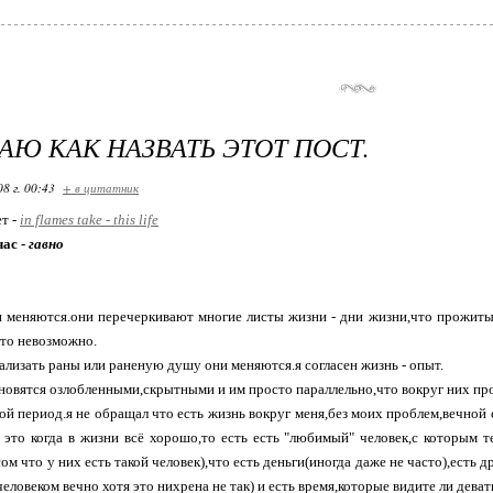
НАЮ КАК НАЗВАТЬ ЭТОТ ПОСТ.
08 г. 00:43
+ в цитатник
ет -
in flames take - this life
час -
гавно
и меняются.они перечеркивают многие листы жизни - дни жизни,что прожиты 
то невозможно.
зализать раны или раненую душу они меняются.я согласен жизнь - опыт.
новятся озлобленными,скрытными и им просто параллельно,что вокруг них пр
кой период.я не обращал что есть жизнь вокруг меня,без моих проблем,вечной с
это когда в жизни всё хорошо,то есть есть "любимый" человек,с которым 
ом что у них есть такой человек),что есть деньги(иногда даже не часто),есть д
еловеком вечно хотя это нихрена не так) и есть время,которые видите ли деват