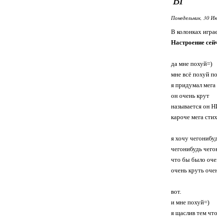
Понедельник, 30 Ию
В колонках игра
Настроение сей
да мне похуй=)
мне всё похуй п
я придумал мега
он очень крут
называется он
кароче мега сти
я хочу чегонибуд
чегонибудь чего
что бы было оче
очень круть оче
вот.
и мне похуй=)
я щаслив тем что