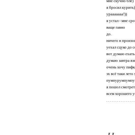
мне скучно бле)
я бросил курить)
урааааааа!))
я устал - мне ср
ваще гавно
до.
ничего н произош
уехал сцуко до се
вот думаю ехать 
думаю завтра взя
очень хочу пифк
эх всё таки лето
пумпурумпумпу
я пошол смотрет
всем хорошего у
Ы