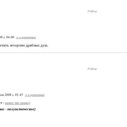
08 г. 04:00
+ в цитатник
 лечить леторгию дряблых душ.
ля 2008 г. 01:45
+ в цитатник
ет -
какое то гавно)
час -
похуистическое)