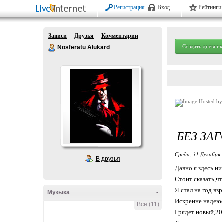
Регистрация
Вход
Рейтинги
Записи
Друзья
Комментарии
Создать дневник
Nosferatu Alukard
БЕЗ ЗА
Среда, 31 Декабря 
В друзья
Давно я здесь ни
Стоит сказать,чт
Я стал на год вз
Музыка
-
Искренне надеюс
Все (11)
Грядет новый,20