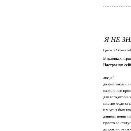
Я НЕ З
Среда, 25 Июня 20
В колонках игра
Настроение сей
люди..\
да они такие.он
сложно или прос
для того,чтобы 
многие люди ста
и у меня был та
данном понятии 
просто со статус
дружить с этим ч