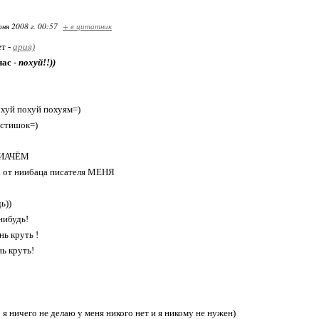
ня 2008 г. 00:57
+ в цитатник
ет -
ария)
час -
похуй!!))
охуй похуй похуям=)
 стишок=)
 НИАЧЁМ
х от ниибаца писателя МЕНЯ
ь))
нибудь!
нь круть !
нь круть!
 я ничего не делаю у меня никого нет и я никому не нужен)