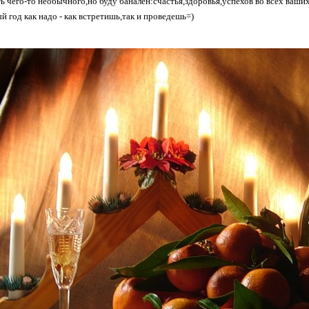
ь чего-то необычного,но буду банален:счастья,здоровья,успехов во всех ваши
й год как надо - как встретишь,так и проведешь=)