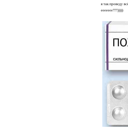
я так проведу вс
еееееее!!!!)))))