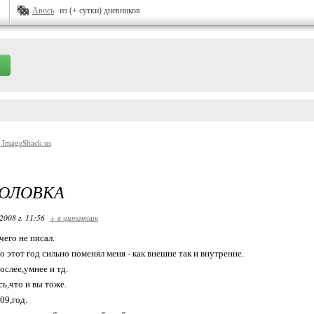
Авось
из (+ сутки) дневников
ГОЛОВКА
2008 г. 11:56
+ в цитатник
чего не писал.
о этот год сильно поменял меня - как внешне так и внутренне.
рослее,умнее и тд.
ь,что и вы тоже.
09,год.