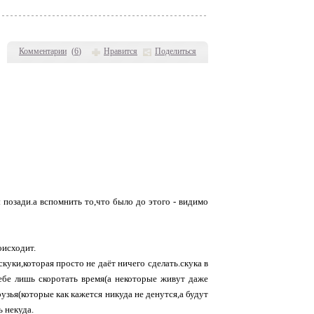
Комментарии
(
6
)
Нравится
Поделиться
позади.а вспомнить то,что было до этого - видимо
оисходит.
куки,которая просто не даёт ничего сделать.скука в
тебе лишь скоротать время(а некоторые живут даже
рузья(которые как кажется никуда не денутся,а будут
ь некуда.