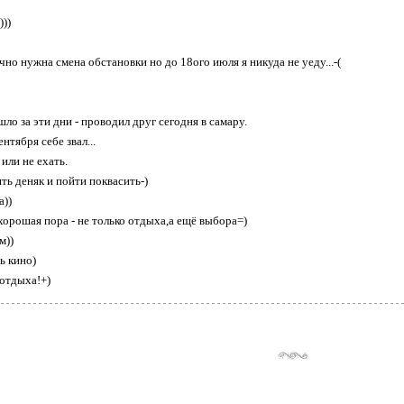
)))
очно нужна смена обстановки но до 18ого июля я никуда не уеду...-(
ло за эти дни - проводил друг сегодня в самару.
нтября себе звал...
или не ехать.
ть деняк и пойти поквасить-)
а))
 хорошая пора - не только отдыха,а ещё выбора=)
м))
ь кино)
отдыха!+)