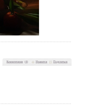
Комментарии
(
4
)
Нравится
Поделиться