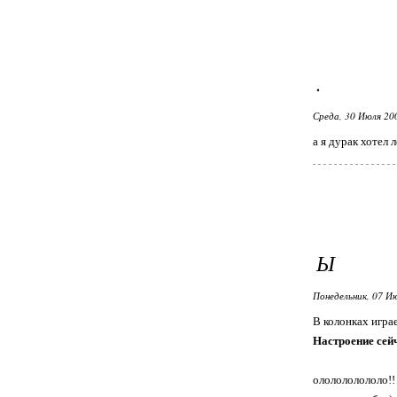
.
Среда, 30 Июля 20
а я дурак хотел
Ы
Понедельник, 07 Ию
В колонках игра
Настроение сей
ололололололо!!