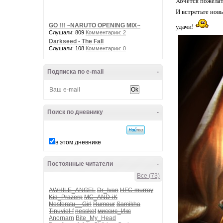
Хочется пожелат
И встретьте новы
GO !!! ~NARUTO OPENING MIX~
удачи!
Слушали: 809
Комментарии: 2
Darkseed - The Fall
Слушали: 108
Комментарии: 0
Подписка по e-mail
-
Поиск по дневнику
-
в этом дневнике
Постоянные читатели
-
Все (73)
AWHILE_ANGEL
Dr_Ivan
HFC-murray
Kid_Prazerp
MC_AND-iK
Nosferatu__Girl
Rumour
Samikha
Tinuviel-f
nessket
миссис_Икс
Anornarn
Bite_My_Head