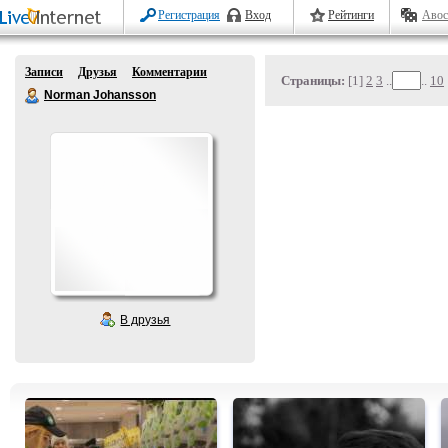
Регистрация
Вход
Рейтинги
Авос
Записи
Друзья
Комментарии
Страницы:
[1]
2
3
..
..
10
Norman Johansson
В друзья